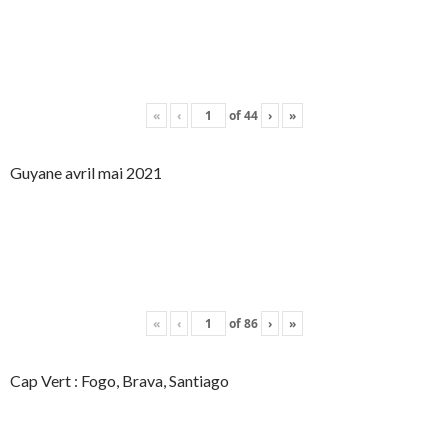
«
‹
of
44
›
»
Guyane avril mai 2021
«
‹
of
86
›
»
Cap Vert : Fogo, Brava, Santiago