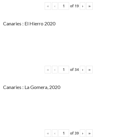
«
‹
of
19
›
»
Canaries : El Hierro 2020
«
‹
of
34
›
»
Canaries : La Gomera, 2020
«
‹
of
39
›
»