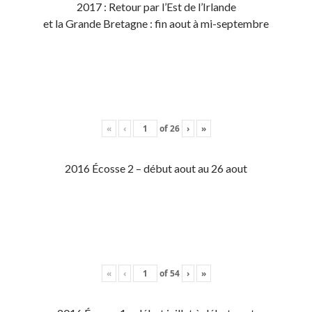
2017 : Retour par l’Est de l’Irlande
et la Grande Bretagne : fin aout à mi-septembre
«
‹
of
26
›
»
2016 Écosse 2 – début aout au 26 aout
«
‹
of
54
›
»