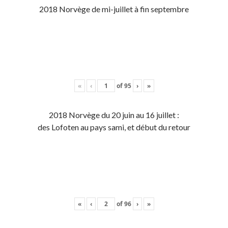
2018 Norvège de mi-juillet à fin septembre
«
‹
of
95
›
»
2018 Norvège du 20 juin au 16 juillet :
des Lofoten au pays sami, et début du retour
«
‹
of
96
›
»