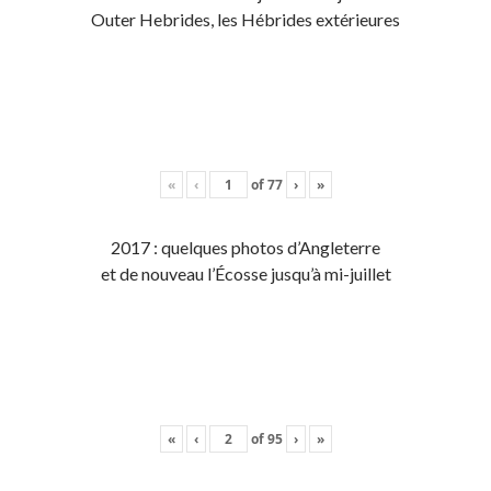
Outer Hebrides, les Hébrides extérieures
«
‹
of
77
›
»
2017 : quelques photos d’Angleterre
et de nouveau l’Écosse jusqu’à mi-juillet
«
‹
of
95
›
»