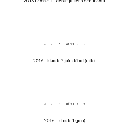
2016 Écosse 1 – début juillet à début aout
«
‹
of
91
›
»
2016 : Irlande 2 juin début juillet
«
‹
of
51
›
»
2016 : Irlande 1 (juin)