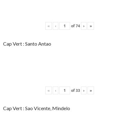
«
‹
of
74
›
»
Cap Vert : Santo Antao
«
‹
of
33
›
»
Cap Vert : Sao Vicente, Mindelo