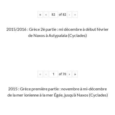
«
‹
of
82
›
»
2015/2016 : Grèce 2è partie : mi décembre à début février
de Naxos à Astypalaia (Cyclades)
«
‹
of
70
›
»
2015 : Grèce première partie : novembre à mi-décembre
de la mer ionienne à la mer Égée, jusqu’à Naxos (Cyclades)