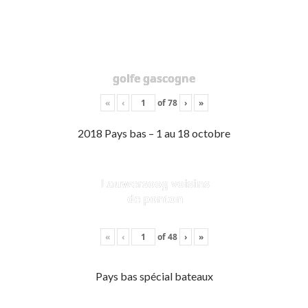
golfe gascogne
«
‹
of
78
›
»
2018 Pays bas – 1 au 18 octobre
Lauwersoog voisins
de ponton
«
‹
of
48
›
»
Pays bas spécial bateaux