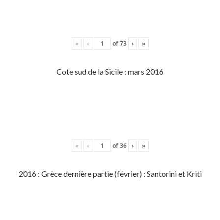
«
‹
of
73
›
»
Cote sud de la Sicile : mars 2016
«
‹
of
36
›
»
2016 : Grèce dernière partie (février) : Santorini et Kriti