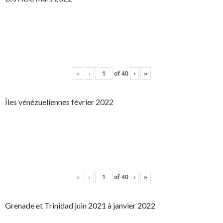
«
‹
of
40
›
»
Îles vénézueliennes février 2022
«
‹
of
40
›
»
Grenade et Trinidad juin 2021 à janvier 2022