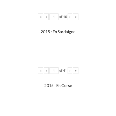
«
‹
of
16
›
»
2015 : En Sardaigne
«
‹
of
41
›
»
2015 : En Corse