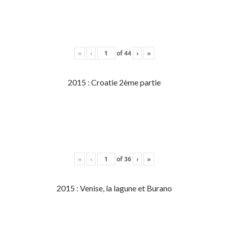
«
‹
of
44
›
»
2015 : Croatie 2ème partie
«
‹
of
36
›
»
2015 : Venise, la lagune et Burano