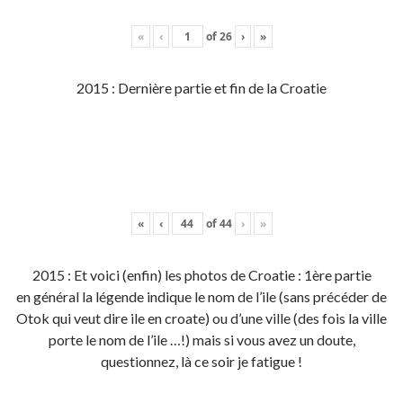
«
‹
of
26
›
»
2015 : Dernière partie et fin de la Croatie
«
‹
of
44
›
»
2015 : Et voici (enfin) les photos de Croatie : 1ère partie
en général la légende indique le nom de l’ile (sans précéder de
Otok qui veut dire ile en croate) ou d’une ville (des fois la ville
porte le nom de l’ile …!) mais si vous avez un doute,
questionnez, là ce soir je fatigue !