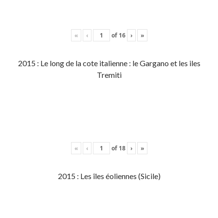
«
‹
of
16
›
»
2015 : Le long de la cote italienne : le Gargano et les iles
Tremiti
«
‹
of
18
›
»
2015 : Les îles éoliennes (Sicile)