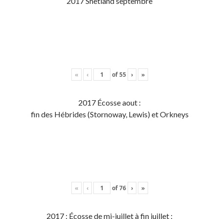
2017 Shetland septembre
«
‹
of
55
›
»
2017 Écosse aout :
fin des Hébrides (Stornoway, Lewis) et Orkneys
«
‹
of
76
›
»
2017 : Écosse de mi-juillet à fin juillet :