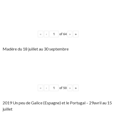
«
‹
of
64
›
»
Madère du 18 juillet au 30 septembre
«
‹
of
50
›
»
2019 Un peu de Galice (Espagne) et le Portugal – 29avril au 15
juillet