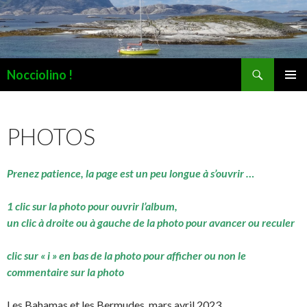
Recherche
Nocciolino !
ALLER
MENU
AU
PRINCI
CONTENU
PHOTOS
Prenez patience, la page est un peu longue à s’ouvrir …
1 clic sur la photo pour ouvrir l’album,
un clic à droite ou à gauche de la photo pour avancer ou reculer
clic sur « i » en bas de la photo pour afficher ou non le
commentaire sur la photo
Les Bahamas et les Bermudes, mars avril 2023