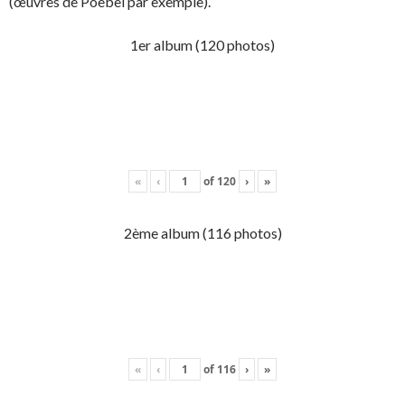
(œuvres de Poebel par exemple).
1er album (120 photos)
«
‹
of
120
›
»
2ème album (116 photos)
«
‹
of
116
›
»