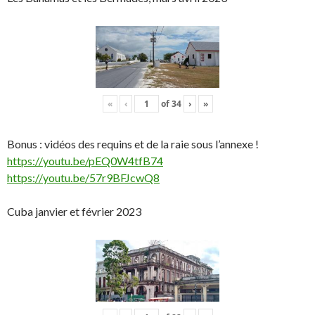
«
‹
of
34
›
»
Bonus : vidéos des requins et de la raie sous l’annexe !
https://youtu.be/pEQ0W4tfB74
https://youtu.be/57r9BFJcwQ8
Cuba janvier et février 2023