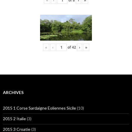
«
‹
of
8
›
»
«
‹
of
42
›
»
ARCHIVES
2015 1 Corse Sardaigne Eoliennes Sicile
(10)
2015 2 Italie
(3)
2015 3 Croatie
(3)