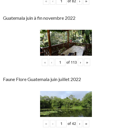
«
‹
of
82
›
»
Guatemala juin à fin novembre 2022
«
‹
of
113
›
»
Faune Flore Guatemala juin juillet 2022
«
‹
of
42
›
»