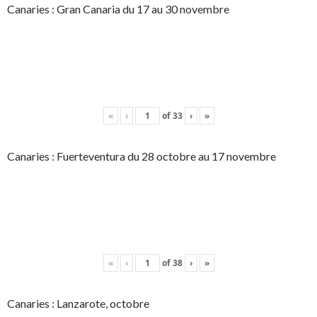
Canaries : Gran Canaria du 17 au 30 novembre
«
‹
of
33
›
»
Canaries : Fuerteventura du 28 octobre au 17 novembre
«
‹
of
38
›
»
Canaries : Lanzarote, octobre