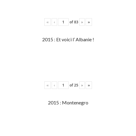
«
‹
of
83
›
»
2015 : Et voici l’ Albanie !
«
‹
of
25
›
»
2015 : Montenegro