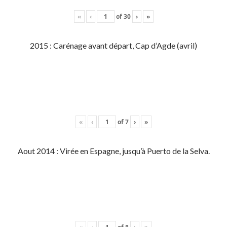
«
‹
of
30
›
»
2015 : Carénage avant départ, Cap d’Agde (avril)
«
‹
of
7
›
»
Aout 2014 : Virée en Espagne, jusqu’à Puerto de la Selva.