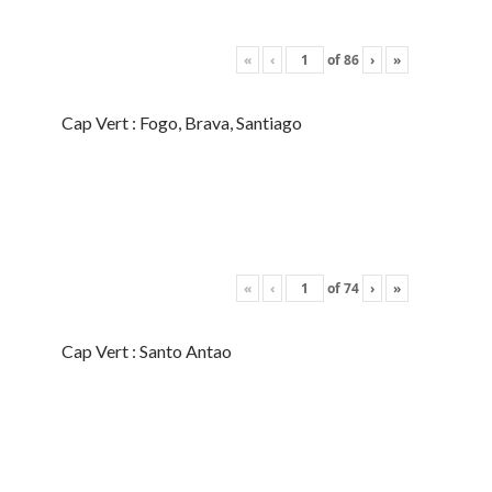
«
‹
of
86
›
»
Cap Vert : Fogo, Brava, Santiago
«
‹
of
74
›
»
Cap Vert : Santo Antao