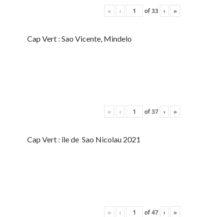
«
‹
of
33
›
»
Cap Vert : Sao Vicente, Mindelo
«
‹
of
37
›
»
Cap Vert : île de Sao Nicolau 2021
«
‹
of
47
›
»