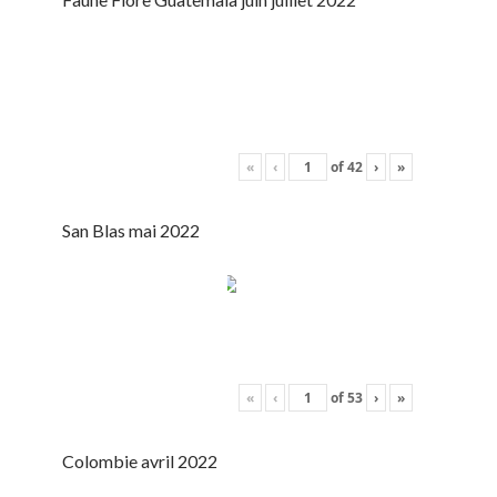
«
‹
of
42
›
»
San Blas mai 2022
«
‹
of
53
›
»
Colombie avril 2022