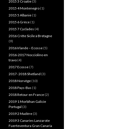
2015 3 Croatie
(3)
2015 4 Montenegro
(1)
2015 5 Albanie
(1)
2015 6 Grèce
(1)
2015 7 Cyclades
(4)
2016 Crête Sicile à Bretagne
(9)
2016 Irlande – Ecosse
(5)
2016-2017 Nocciolino en
travo
(4)
2017 Ecosse
(7)
2017- 2018 Shetland
(3)
2018 Norvège
(10)
2018 Pays-Bas
(1)
2018 Retour en France
(2)
2019 1 Morbihan Galicie
Portugal
(3)
2019 2 Madère
(3)
2019 3 Canaries Lanzarote
Fuerteventura Gran Canaria