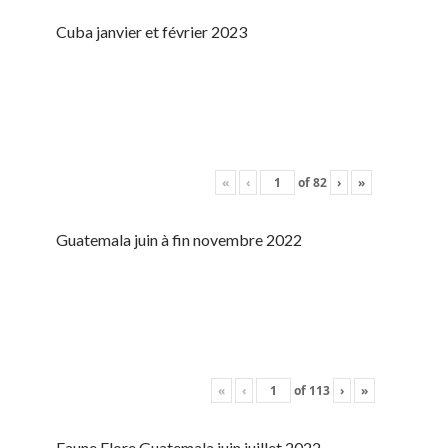
Cuba janvier et février 2023
«
‹
of
82
›
»
Guatemala juin à fin novembre 2022
«
‹
of
113
›
»
Faune Flore Guatemala juin juillet 2022