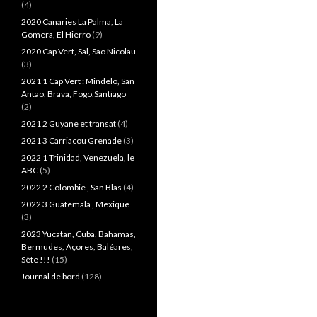
(4)
2020 Canaries La Palma, La
Gomera, El Hierro
(9)
2020 Cap Vert, Sal, Sao Nicolau
(3)
2021 1 Cap Vert : Mindelo, San
Antao, Brava, Fogo,Santiago
(2)
2021 2 Guyane et transat
(4)
2021 3 Carriacou Grenade
(3)
2022 1 Trinidad, Venezuela, le
ABC
(5)
2022 2 Colombie , San Blas
(4)
2022 3 Guatemala , Mexique
(3)
2023 Yucatan, Cuba, Bahamas,
Bermudes, Açores, Baléares,
Sète !!!
(15)
Journal de bord
(128)