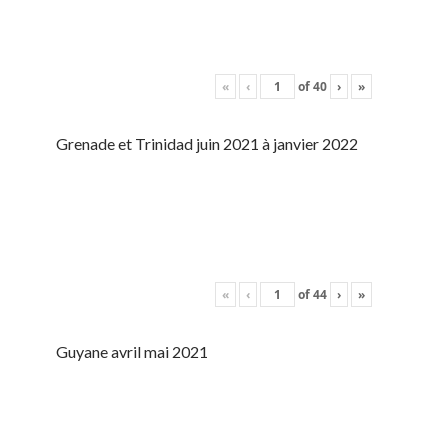
«
‹
of
40
›
»
Grenade et Trinidad juin 2021 à janvier 2022
«
‹
of
44
›
»
Guyane avril mai 2021