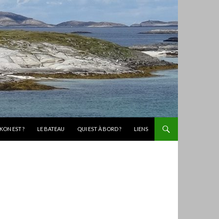
KON EST ?
LE BATEAU
QUI EST À BORD ?
LIENS