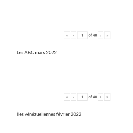
«
‹
of
48
›
»
Les ABC mars 2022
«
‹
of
40
›
»
Îles vénézueliennes février 2022