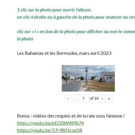
1 clic sur la photo pour ouvrir l’album,
un clic à droite ou à gauche de la photo pour avancer ou re
clic sur « i » en bas de la photo pour afficher ou non le com
la photo
Les Bahamas et les Bermudes, mars avril 2023
«
‹
of
34
›
»
Bonus : vidéos des requins et de la raie sous l’annexe !
https://youtu.be/pEQ0W4tfB74
https://youtu.be/57r9BFJcwQ8