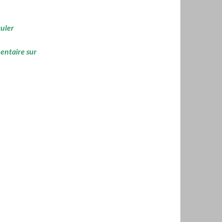
culer
mentaire sur