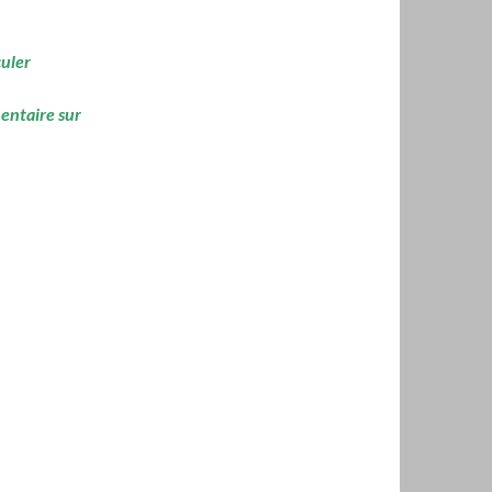
culer
mentaire sur