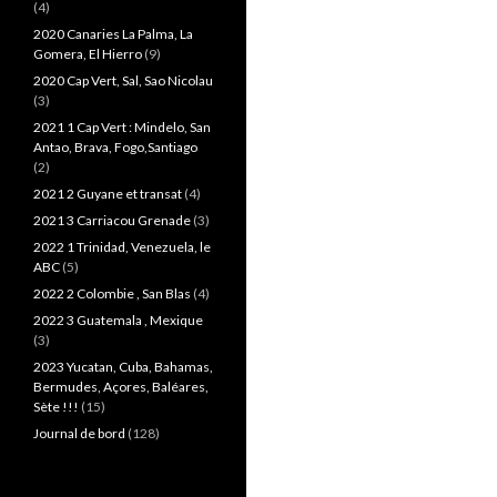
(4)
2020 Canaries La Palma, La
Gomera, El Hierro
(9)
2020 Cap Vert, Sal, Sao Nicolau
(3)
2021 1 Cap Vert : Mindelo, San
Antao, Brava, Fogo,Santiago
(2)
2021 2 Guyane et transat
(4)
2021 3 Carriacou Grenade
(3)
2022 1 Trinidad, Venezuela, le
ABC
(5)
2022 2 Colombie , San Blas
(4)
2022 3 Guatemala , Mexique
(3)
2023 Yucatan, Cuba, Bahamas,
Bermudes, Açores, Baléares,
Sète !!!
(15)
Journal de bord
(128)