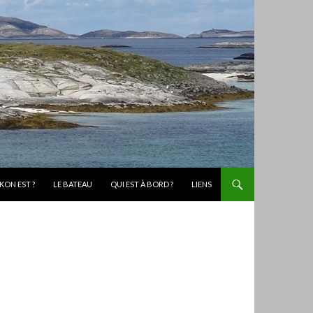
KON EST ?
LE BATEAU
QUI EST À BORD ?
LIENS