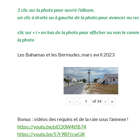
1 clic sur la photo pour ouvrir l’album,
un clic à droite ou à gauche de la photo pour avancer ou re
clic sur « i » en bas de la photo pour afficher ou non le com
la photo
Les Bahamas et les Bermudes, mars avril 2023
«
‹
of
34
›
»
Bonus : vidéos des requins et de la raie sous l’annexe !
https://youtu.be/pEQ0W4tfB74
https://youtu.be/57r9BFJcwQ8