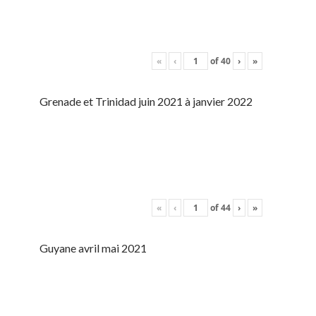
«
‹
of
40
›
»
Grenade et Trinidad juin 2021 à janvier 2022
«
‹
of
44
›
»
Guyane avril mai 2021