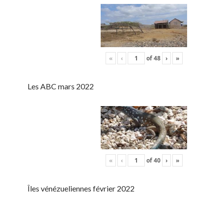
«
‹
of
48
›
»
Les ABC mars 2022
«
‹
of
40
›
»
Îles vénézueliennes février 2022