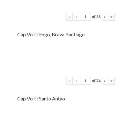
«
‹
of
86
›
»
Cap Vert : Fogo, Brava, Santiago
«
‹
of
74
›
»
Cap Vert : Santo Antao