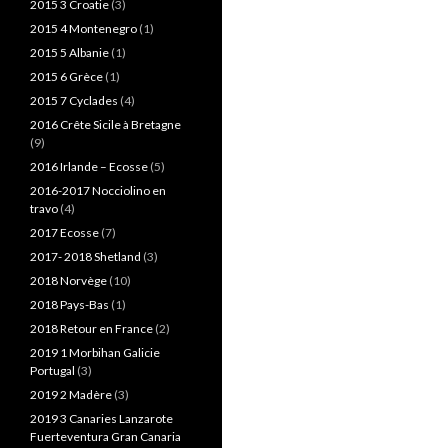
2015 3 Croatie
(3)
2015 4 Montenegro
(1)
2015 5 Albanie
(1)
2015 6 Grèce
(1)
2015 7 Cyclades
(4)
2016 Crête Sicile à Bretagne
(9)
2016 Irlande – Ecosse
(5)
2016-2017 Nocciolino en
travo
(4)
2017 Ecosse
(7)
2017- 2018 Shetland
(3)
2018 Norvège
(10)
2018 Pays-Bas
(1)
2018 Retour en France
(2)
2019 1 Morbihan Galicie
Portugal
(3)
2019 2 Madère
(3)
2019 3 Canaries Lanzarote
Fuerteventura Gran Canaria