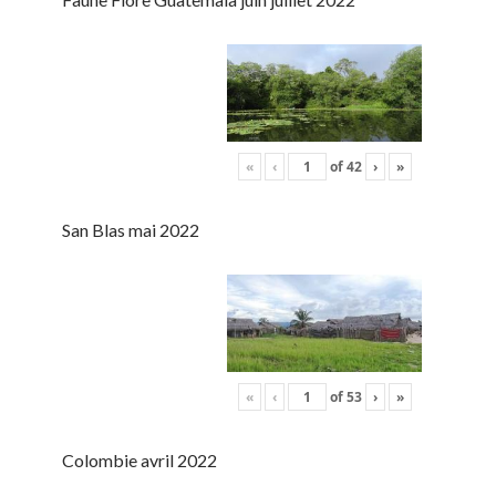
«
‹
of
42
›
»
San Blas mai 2022
«
‹
of
53
›
»
Colombie avril 2022