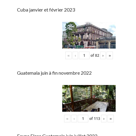
Cuba janvier et février 2023
«
‹
of
82
›
»
Guatemala juin à fin novembre 2022
«
‹
of
113
›
»
Faune Flore Guatemala juin juillet 2022