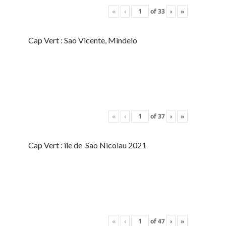
«
‹
of
33
›
»
Cap Vert : Sao Vicente, Mindelo
«
‹
of
37
›
»
Cap Vert : île de Sao Nicolau 2021
«
‹
of
47
›
»