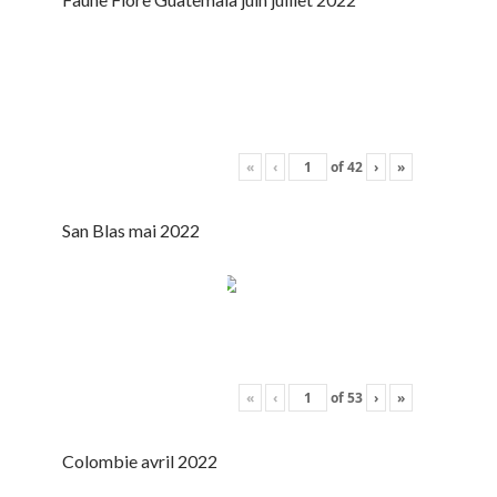
«
‹
of
42
›
»
San Blas mai 2022
«
‹
of
53
›
»
Colombie avril 2022