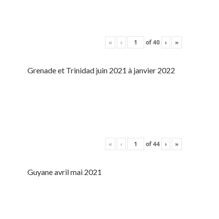
«
‹
of
40
›
»
Grenade et Trinidad juin 2021 à janvier 2022
«
‹
of
44
›
»
Guyane avril mai 2021