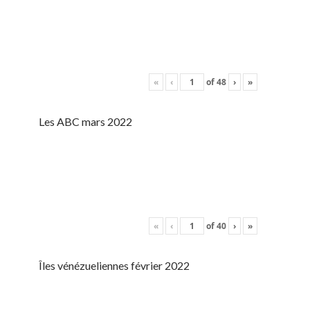
«
‹
of
48
›
»
Les ABC mars 2022
«
‹
of
40
›
»
Îles vénézueliennes février 2022