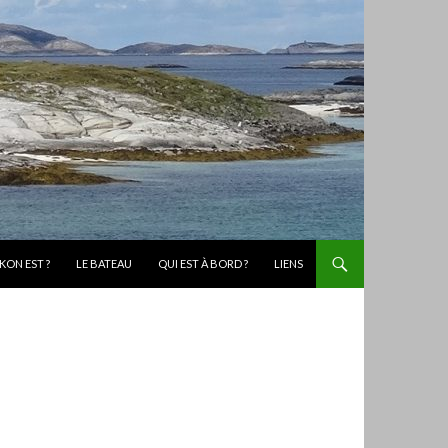
KON EST ?
LE BATEAU
QUI EST À BORD ?
LIENS