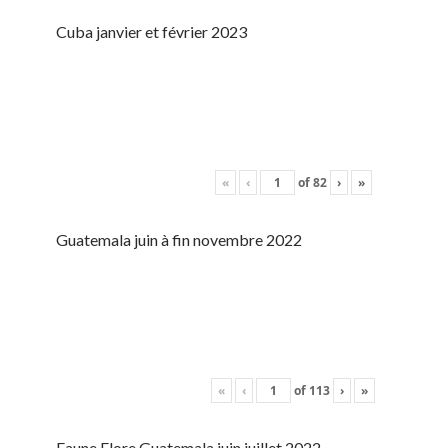
Cuba janvier et février 2023
«
‹
of
82
›
»
Guatemala juin à fin novembre 2022
«
‹
of
113
›
»
Faune Flore Guatemala juin juillet 2022