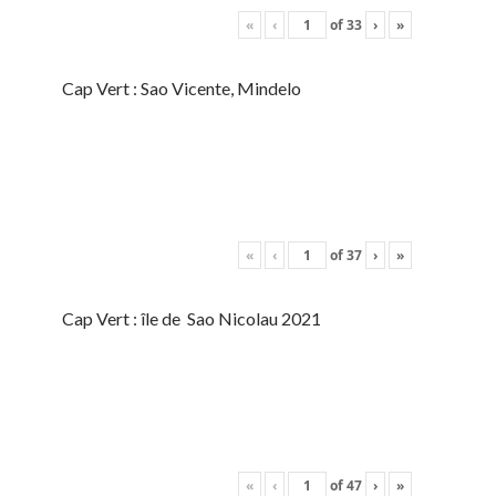
«
‹
of
33
›
»
Cap Vert : Sao Vicente, Mindelo
«
‹
of
37
›
»
Cap Vert : île de Sao Nicolau 2021
«
‹
of
47
›
»