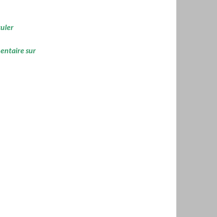
culer
mentaire sur