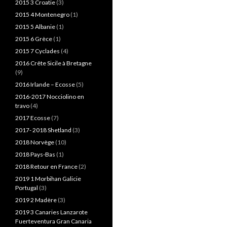
2015 3 Croatie
(3)
2015 4 Montenegro
(1)
2015 5 Albanie
(1)
2015 6 Grèce
(1)
2015 7 Cyclades
(4)
2016 Crête Sicile à Bretagne
(9)
2016 Irlande – Ecosse
(5)
2016-2017 Nocciolino en
travo
(4)
2017 Ecosse
(7)
2017- 2018 Shetland
(3)
2018 Norvège
(10)
2018 Pays-Bas
(1)
2018 Retour en France
(2)
2019 1 Morbihan Galicie
Portugal
(3)
2019 2 Madère
(3)
2019 3 Canaries Lanzarote
Fuerteventura Gran Canaria