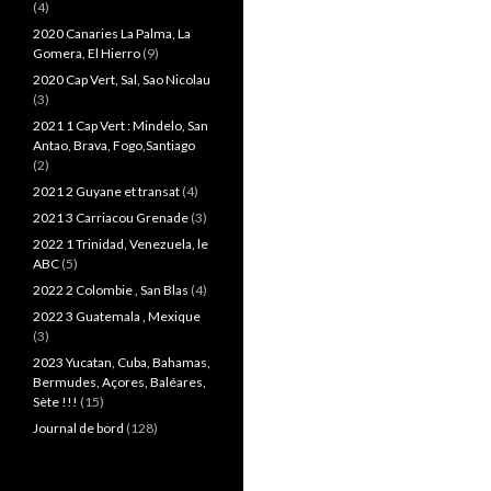
(4)
2020 Canaries La Palma, La
Gomera, El Hierro
(9)
2020 Cap Vert, Sal, Sao Nicolau
(3)
2021 1 Cap Vert : Mindelo, San
Antao, Brava, Fogo,Santiago
(2)
2021 2 Guyane et transat
(4)
2021 3 Carriacou Grenade
(3)
2022 1 Trinidad, Venezuela, le
ABC
(5)
2022 2 Colombie , San Blas
(4)
2022 3 Guatemala , Mexique
(3)
2023 Yucatan, Cuba, Bahamas,
Bermudes, Açores, Baléares,
Sète !!!
(15)
Journal de bord
(128)