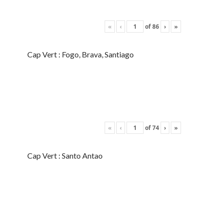
«
‹
of
86
›
»
Cap Vert : Fogo, Brava, Santiago
«
‹
of
74
›
»
Cap Vert : Santo Antao