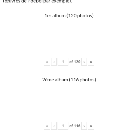
(œuvres de Poebel par exemple).
1er album (120 photos)
«
‹
of
120
›
»
2ème album (116 photos)
«
‹
of
116
›
»