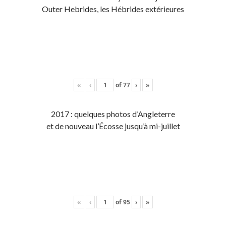
Outer Hebrides, les Hébrides extérieures
«
‹
of
77
›
»
2017 : quelques photos d’Angleterre
et de nouveau l’Écosse jusqu’à mi-juillet
«
‹
of
95
›
»