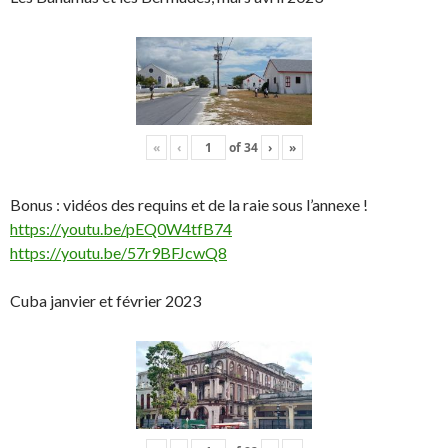
«
‹
of
34
›
»
Bonus : vidéos des requins et de la raie sous l’annexe !
https://youtu.be/pEQ0W4tfB74
https://youtu.be/57r9BFJcwQ8
Cuba janvier et février 2023