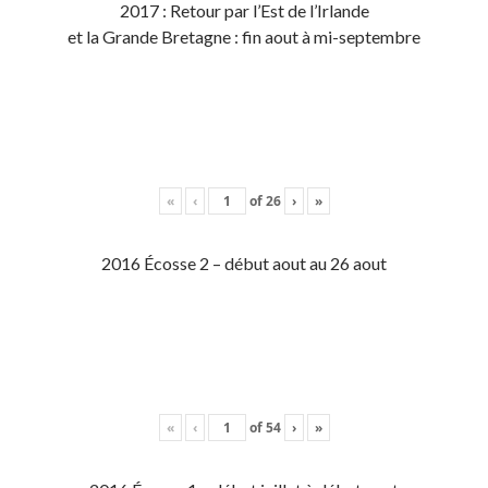
2017 : Retour par l’Est de l’Irlande
et la Grande Bretagne : fin aout à mi-septembre
«
‹
of
26
›
»
2016 Écosse 2 – début aout au 26 aout
«
‹
of
54
›
»