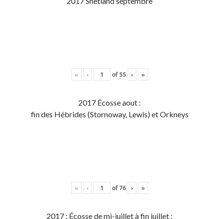
2017 Shetland septembre
«
‹
of
55
›
»
2017 Écosse aout :
fin des Hébrides (Stornoway, Lewis) et Orkneys
«
‹
of
76
›
»
2017 : Écosse de mi-juillet à fin juillet :