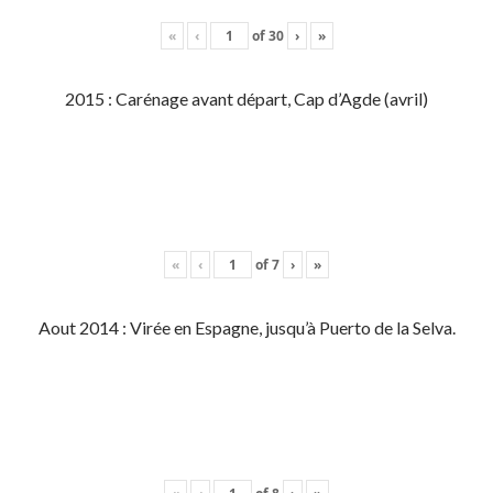
«
‹
of
30
›
»
2015 : Carénage avant départ, Cap d’Agde (avril)
«
‹
of
7
›
»
Aout 2014 : Virée en Espagne, jusqu’à Puerto de la Selva.