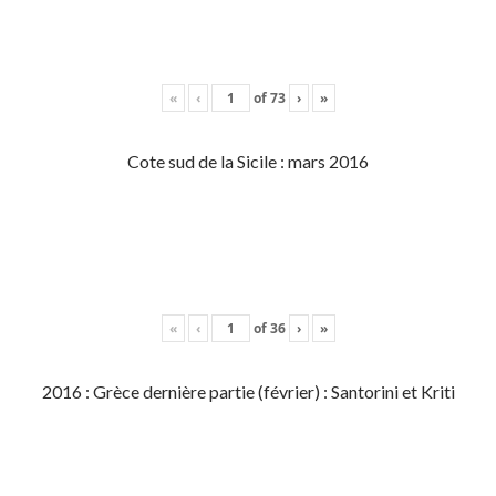
«
‹
of
73
›
»
Cote sud de la Sicile : mars 2016
«
‹
of
36
›
»
2016 : Grèce dernière partie (février) : Santorini et Kriti