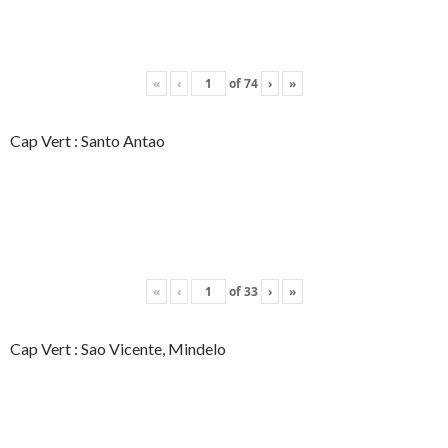
«
‹
of
74
›
»
Cap Vert : Santo Antao
«
‹
of
33
›
»
Cap Vert : Sao Vicente, Mindelo