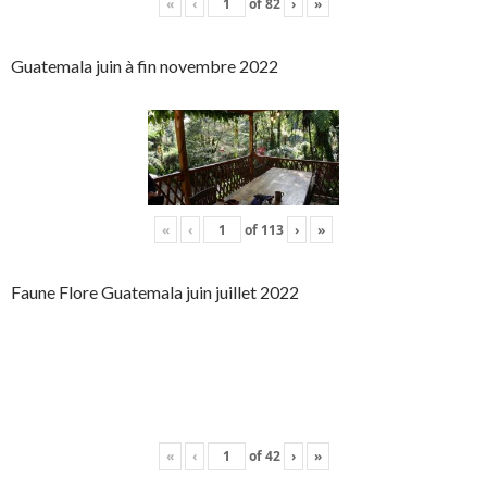
«
‹
of
82
›
»
Guatemala juin à fin novembre 2022
«
‹
of
113
›
»
Faune Flore Guatemala juin juillet 2022
«
‹
of
42
›
»