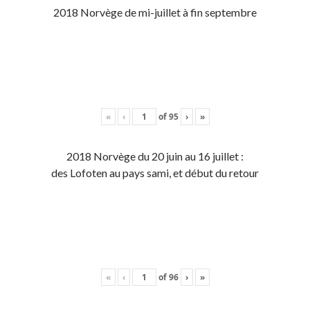
2018 Norvège de mi-juillet à fin septembre
«
‹
of
95
›
»
2018 Norvège du 20 juin au 16 juillet :
des Lofoten au pays sami, et début du retour
«
‹
of
96
›
»