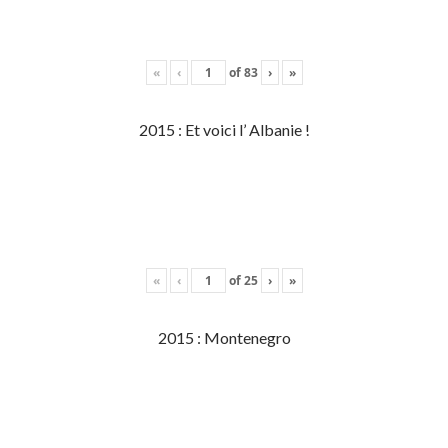
«
‹
of
83
›
»
2015 : Et voici l’ Albanie !
«
‹
of
25
›
»
2015 : Montenegro