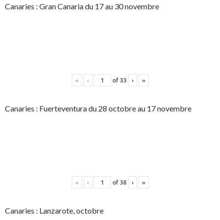
Canaries : Gran Canaria du 17 au 30 novembre
«
‹
of
33
›
»
Canaries : Fuerteventura du 28 octobre au 17 novembre
«
‹
of
38
›
»
Canaries : Lanzarote, octobre