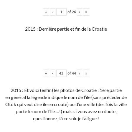
«
‹
of
26
›
»
2015 : Dernière partie et fin de la Croatie
«
‹
of
44
›
»
2015 : Et voici (enfin) les photos de Croatie : 1ère partie
en général la légende indique le nom de l’ile (sans précéder de
Otok qui veut dire ile en croate) ou d’une ville (des fois la ville
porte le nom de l’ile …!) mais si vous avez un doute,
questionnez, là ce soir je fatigue !