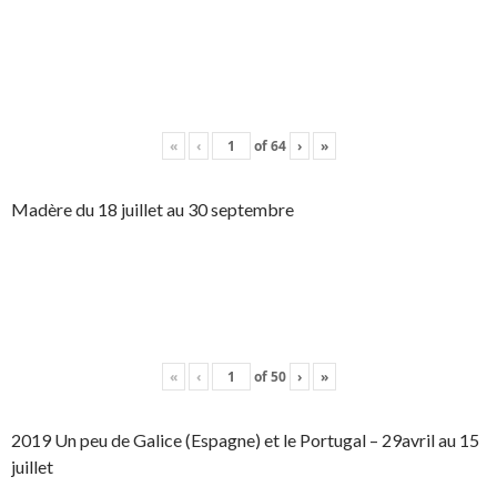
«
‹
of
64
›
»
Madère du 18 juillet au 30 septembre
«
‹
of
50
›
»
2019 Un peu de Galice (Espagne) et le Portugal – 29avril au 15
juillet