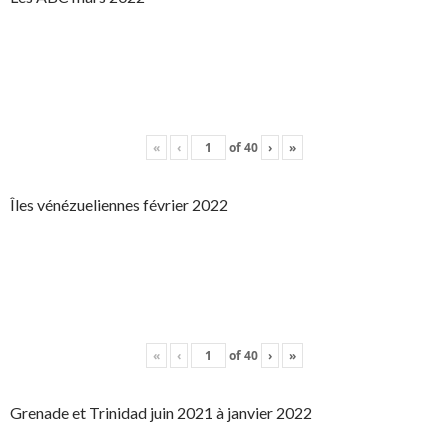
«
‹
of
40
›
»
Îles vénézueliennes février 2022
«
‹
of
40
›
»
Grenade et Trinidad juin 2021 à janvier 2022