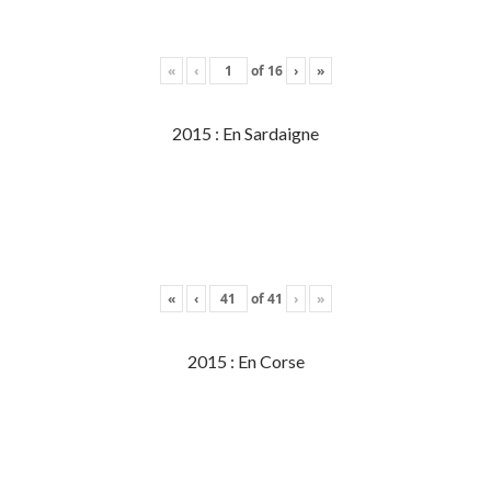
«
‹
of
16
›
»
2015 : En Sardaigne
«
‹
of
41
›
»
2015 : En Corse