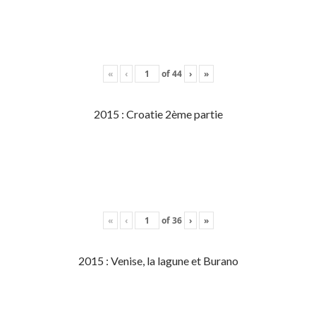
«
‹
of
44
›
»
2015 : Croatie 2ème partie
«
‹
of
36
›
»
2015 : Venise, la lagune et Burano