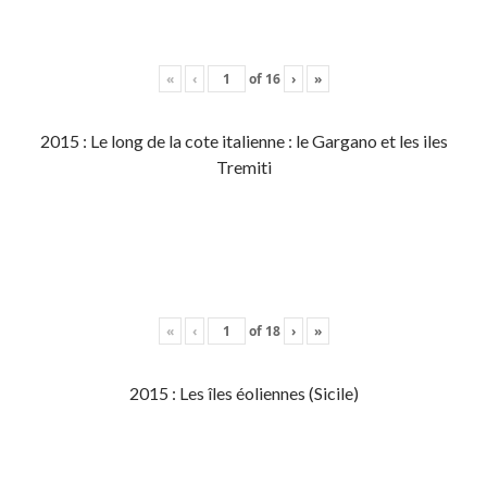
«
‹
of
16
›
»
2015 : Le long de la cote italienne : le Gargano et les iles
Tremiti
«
‹
of
18
›
»
2015 : Les îles éoliennes (Sicile)