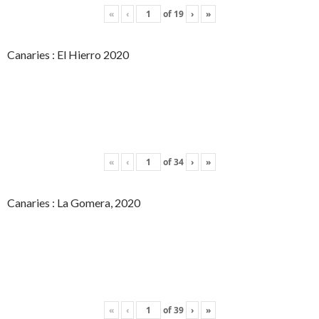
«
‹
of
19
›
»
Canaries : El Hierro 2020
«
‹
of
34
›
»
Canaries : La Gomera, 2020
«
‹
of
39
›
»