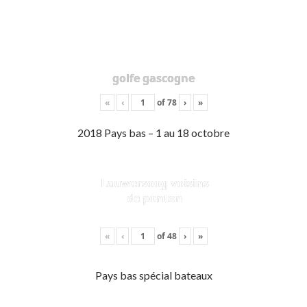
golfe gascogne
«
‹
of
78
›
»
2018 Pays bas – 1 au 18 octobre
Lauwersoog voisins
de ponton
«
‹
of
48
›
»
Pays bas spécial bateaux