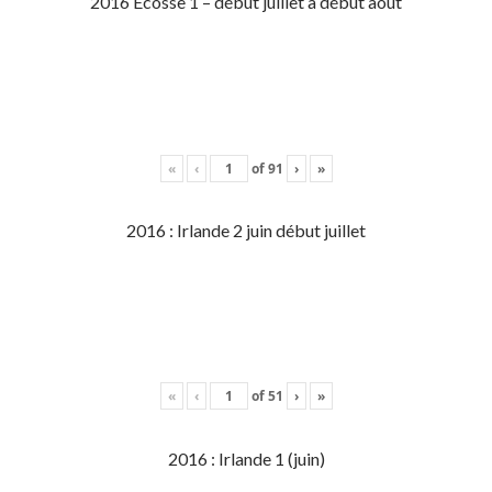
2016 Écosse 1 – début juillet à début aout
«
‹
of
91
›
»
2016 : Irlande 2 juin début juillet
«
‹
of
51
›
»
2016 : Irlande 1 (juin)