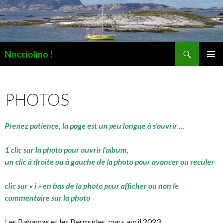
Recherche
Nocciolino !
ALLER
MENU
AU
PRINCI
CONTENU
PHOTOS
Prenez patience, la page est un peu longue à s’ouvrir …
1 clic sur la photo pour ouvrir l’album,
un clic à droite ou à gauche de la photo pour avancer ou reculer
clic sur « i » en bas de la photo pour afficher ou non le
commentaire sur la photo
Les Bahamas et les Bermudes, mars avril 2023