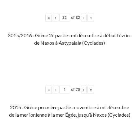
«
‹
of
82
›
»
2015/2016 : Grèce 2è partie : mi décembre à début février
de Naxos à Astypalaia (Cyclades)
«
‹
of
70
›
»
2015 : Grèce première partie : novembre à mi-décembre
de la mer ionienne à la mer Égée, jusqu’à Naxos (Cyclades)