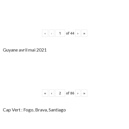
«
‹
of
44
›
»
Guyane avril mai 2021
«
‹
of
86
›
»
Cap Vert : Fogo, Brava, Santiago