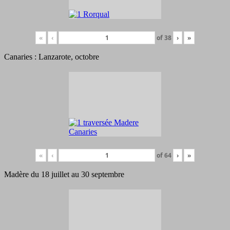
«
‹
of
38
›
»
Canaries : Lanzarote, octobre
«
‹
of
64
›
»
Madère du 18 juillet au 30 septembre