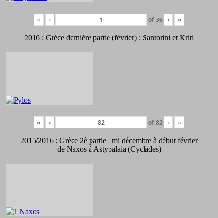
«
‹
of
36
›
»
2016 : Grèce dernière partie (février) : Santorini et Kriti
«
‹
of
82
›
»
2015/2016 : Grèce 2è partie : mi décembre à début février
de Naxos à Astypalaia (Cyclades)