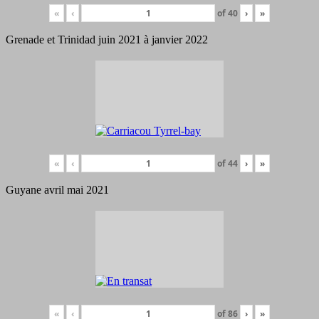
«
‹
of
40
›
»
Grenade et Trinidad juin 2021 à janvier 2022
«
‹
of
44
›
»
Guyane avril mai 2021
«
‹
of
86
›
»