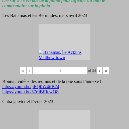
clic sur « i » en bas de la photo pour afficher ou non le
commentaire sur la photo
Les Bahamas et les Bermudes, mars avril 2023
«
‹
of
34
›
»
Bonus : vidéos des requins et de la raie sous l’annexe !
https://youtu.be/pEQ0W4tfB74
https://youtu.be/57r9BFJcwQ8
Cuba janvier et février 2023