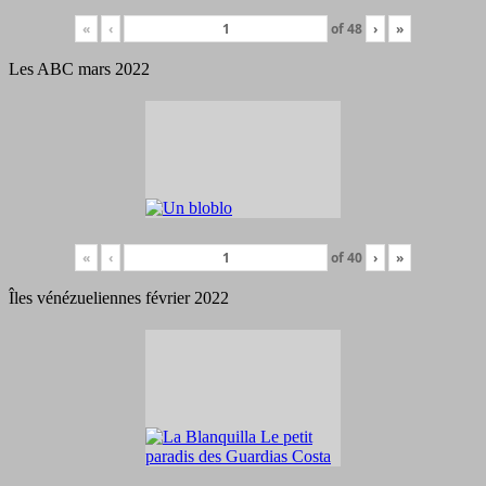
«
‹
of
48
›
»
Les ABC mars 2022
«
‹
of
40
›
»
Îles vénézueliennes février 2022