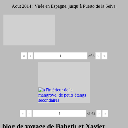
Aout 2014 : Virée en Espagne, jusqu’à Puerto de la Selva.
«
‹
of
8
›
»
«
‹
of
42
›
»
blog de voyage de Babeth et Xavier