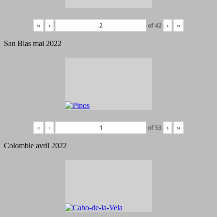
«
‹
of
42
›
»
San Blas mai 2022
«
‹
of
53
›
»
Colombie avril 2022