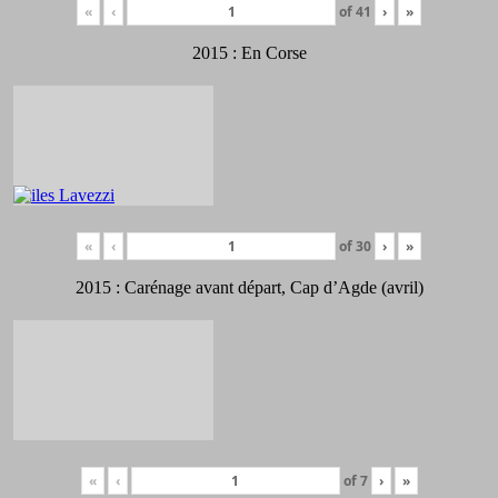
«
‹
of
41
›
»
2015 : En Corse
«
‹
of
30
›
»
2015 : Carénage avant départ, Cap d’Agde (avril)
«
‹
of
7
›
»