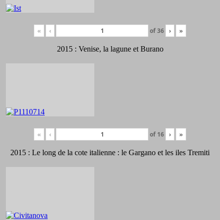
«
‹
of
36
›
»
2015 : Venise, la lagune et Burano
«
‹
of
16
›
»
2015 : Le long de la cote italienne : le Gargano et les iles Tremiti