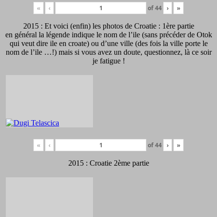
«
‹
of
44
›
»
2015 : Et voici (enfin) les photos de Croatie : 1ère partie
en général la légende indique le nom de l’ile (sans précéder de Otok
qui veut dire ile en croate) ou d’une ville (des fois la ville porte le
nom de l’ile …!) mais si vous avez un doute, questionnez, là ce soir
je fatigue !
«
‹
of
44
›
»
2015 : Croatie 2ème partie