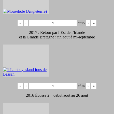
«
‹
of
95
›
»
2017 : Retour par l’Est de l’Irlande
et la Grande Bretagne : fin aout à mi-septembre
«
‹
of
26
›
»
2016 Écosse 2 – début aout au 26 aout