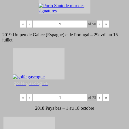
«
‹
of
50
›
»
2019 Un peu de Galice (Espagne) et le Portugal – 29avril au 15
juillet
golfe gascogne
«
‹
of
78
›
»
2018 Pays bas – 1 au 18 octobre