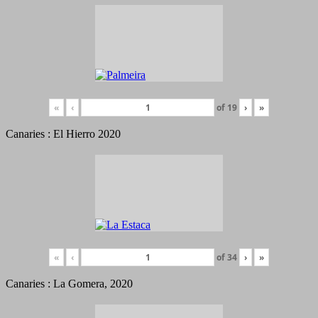
«
‹
of
19
›
»
Canaries : El Hierro 2020
«
‹
of
34
›
»
Canaries : La Gomera, 2020