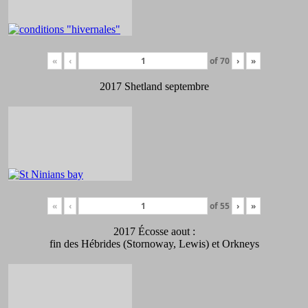
«
‹
of
70
›
»
2017 Shetland septembre
«
‹
of
55
›
»
2017 Écosse aout :
fin des Hébrides (Stornoway, Lewis) et Orkneys