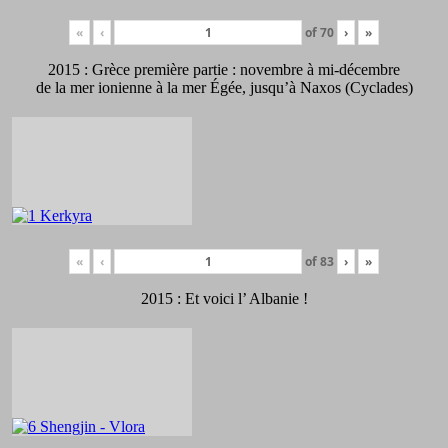
«
‹
of
70
›
»
2015 : Grèce première partie : novembre à mi-décembre
de la mer ionienne à la mer Égée, jusqu’à Naxos (Cyclades)
«
‹
of
83
›
»
2015 : Et voici l’ Albanie !