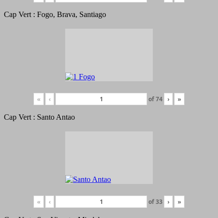
Cap Vert : Fogo, Brava, Santiago
«
‹
of
74
›
»
Cap Vert : Santo Antao
«
‹
of
33
›
»