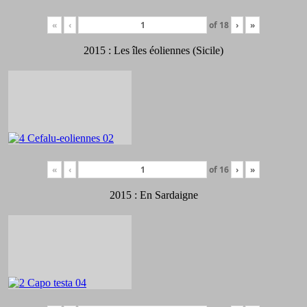
«
‹
of
18
›
»
2015 : Les îles éoliennes (Sicile)
«
‹
of
16
›
»
2015 : En Sardaigne