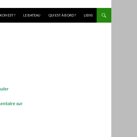
KON EST ?
LE BATEAU
QUI EST À BORD ?
LIENS
culer
mentaire sur