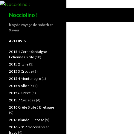
Recherche
Nocciolino !
blog de voyage de Babeth et
Xavier
ARCHIVES
2015 1 Corse Sardaigne
Eoliennes Sicile
(10)
2015 2 Italie
(3)
2015 3 Croatie
(3)
2015 4 Montenegro
(1)
2015 5 Albanie
(1)
2015 6 Grèce
(1)
2015 7 Cyclades
(4)
2016 Crête Sicile à Bretagne
(9)
2016 Irlande – Ecosse
(5)
2016-2017 Nocciolino en
travo
(4)