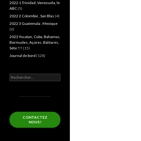
2022 1 Trinidad, Venezuela, le
ABC
(5)
2022 2 Colombie , San Blas
(4)
2022 3 Guatemala , Mexique
(3)
2023 Yucatan, Cuba, Bahamas,
Bermudes, Açores, Baléares,
Sète !!!
(15)
Journal de bord
(128)
Rechercher :
CONTACTEZ
NOUS !