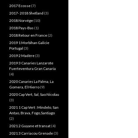
2017 Ecosse
(7)
2017- 2018 Shetland
(3)
2018 Norvège
(10)
2018 Pays-Bas
(1)
2018 Retour en France
(2)
2019 1 Morbihan Galicie
Portugal
(3)
2019 2 Madère
(3)
2019 3 Canaries Lanzarote
Fuerteventura Gran Canaria
(4)
2020 Canaries La Palma, La
Gomera, El Hierro
(9)
2020 Cap Vert, Sal, Sao Nicolau
(3)
2021 1 Cap Vert : Mindelo, San
Antao, Brava, Fogo,Santiago
(2)
2021 2 Guyane et transat
(4)
2021 3 Carriacou Grenade
(3)