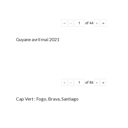
«
‹
of
44
›
»
Guyane avril mai 2021
«
‹
of
86
›
»
Cap Vert : Fogo, Brava, Santiago