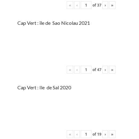
«
‹
of
37
›
»
Cap Vert : île de Sao Nicolau 2021
«
‹
of
47
›
»
Cap Vert : Ile de Sal 2020
«
‹
of
19
›
»