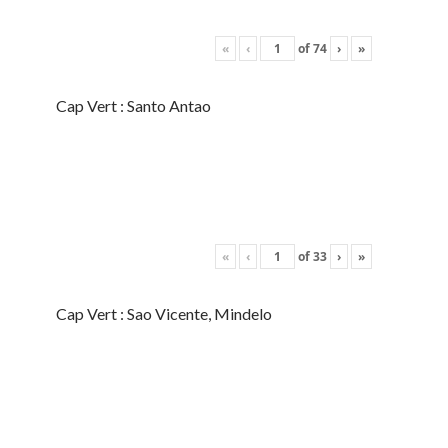
«
‹
of
74
›
»
Cap Vert : Santo Antao
«
‹
of
33
›
»
Cap Vert : Sao Vicente, Mindelo