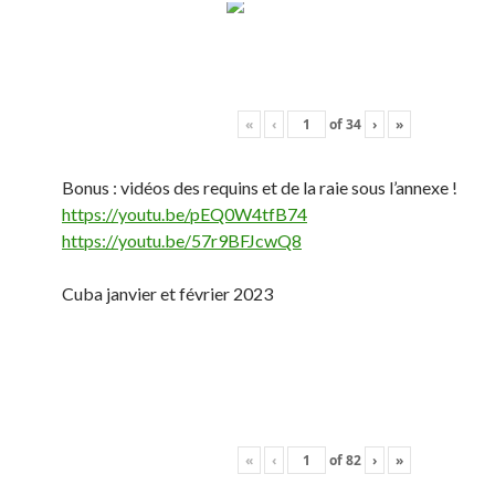
«
‹
of
34
›
»
Bonus : vidéos des requins et de la raie sous l’annexe !
https://youtu.be/pEQ0W4tfB74
https://youtu.be/57r9BFJcwQ8
Cuba janvier et février 2023
«
‹
of
82
›
»