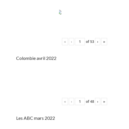
«
‹
of
53
›
»
Colombie avril 2022
«
‹
of
48
›
»
Les ABC mars 2022