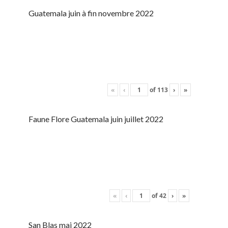
Guatemala juin à fin novembre 2022
«
‹
of
113
›
»
Faune Flore Guatemala juin juillet 2022
«
‹
of
42
›
»
San Blas mai 2022