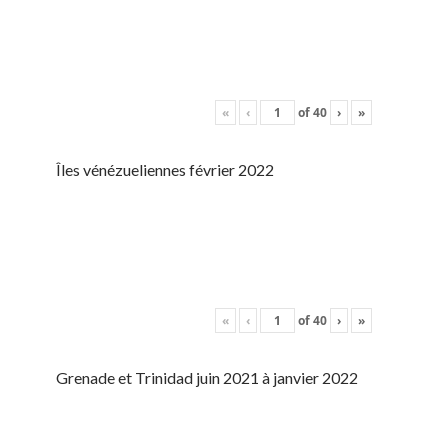
«
‹
of
40
›
»
Îles vénézueliennes février 2022
«
‹
of
40
›
»
Grenade et Trinidad juin 2021 à janvier 2022