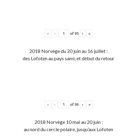
«
‹
of
95
›
»
2018 Norvège du 20 juin au 16 juillet :
des Lofoten au pays sami, et début du retour
«
‹
of
96
›
»
2018 Norvège 10 mai au 20 juin :
au nord du cercle polaire, jusqu’aux Lofoten