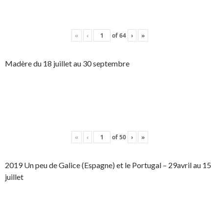
«
‹
of
64
›
»
Madère du 18 juillet au 30 septembre
«
‹
of
50
›
»
2019 Un peu de Galice (Espagne) et le Portugal – 29avril au 15
juillet