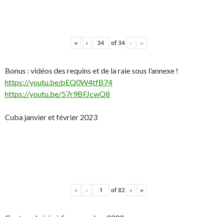
«
‹
of
34
›
»
Bonus : vidéos des requins et de la raie sous l’annexe !
https://youtu.be/pEQ0W4tfB74
https://youtu.be/57r9BFJcwQ8
Cuba janvier et février 2023
«
‹
of
82
›
»