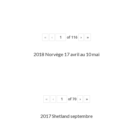
«
‹
of
116
›
»
2018 Norvège 17 avril au 10 mai
«
‹
of
70
›
»
2017 Shetland septembre