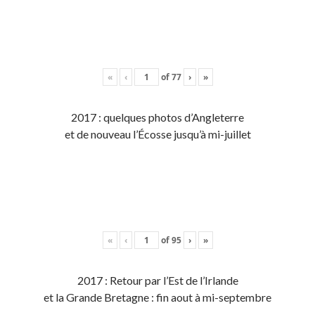
«
‹
of
77
›
»
2017 : quelques photos d’Angleterre
et de nouveau l’Écosse jusqu’à mi-juillet
«
‹
of
95
›
»
2017 : Retour par l’Est de l’Irlande
et la Grande Bretagne : fin aout à mi-septembre