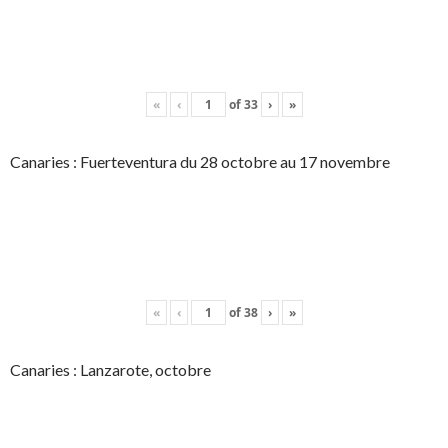
«
‹
of
33
›
»
Canaries : Fuerteventura du 28 octobre au 17 novembre
«
‹
of
38
›
»
Canaries : Lanzarote, octobre