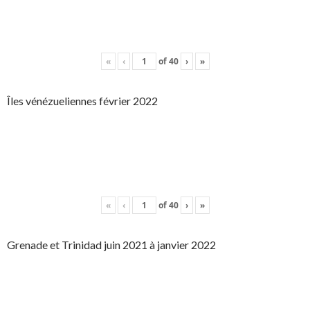
«
‹
of
40
›
»
Îles vénézueliennes février 2022
«
‹
of
40
›
»
Grenade et Trinidad juin 2021 à janvier 2022