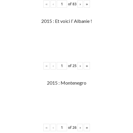
«
‹
of
83
›
»
2015 : Et voici l’ Albanie !
«
‹
of
25
›
»
2015 : Montenegro
«
‹
of
26
›
»