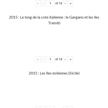
«
‹
of
16
›
»
2015 : Le long de la cote italienne : le Gargano et les iles
Tremiti
«
‹
of
18
›
»
2015 : Les îles éoliennes (Sicile)