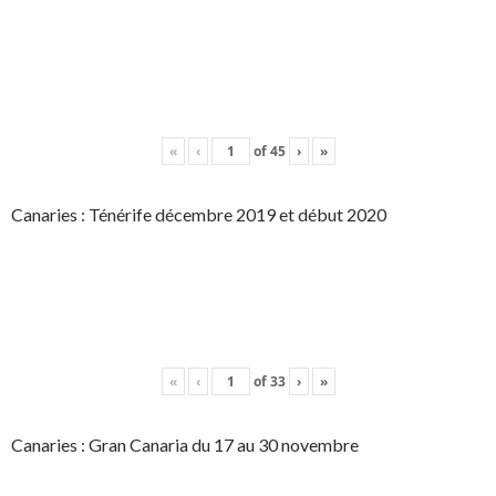
«
‹
of
45
›
»
Canaries : Ténérife décembre 2019 et début 2020
«
‹
of
33
›
»
Canaries : Gran Canaria du 17 au 30 novembre