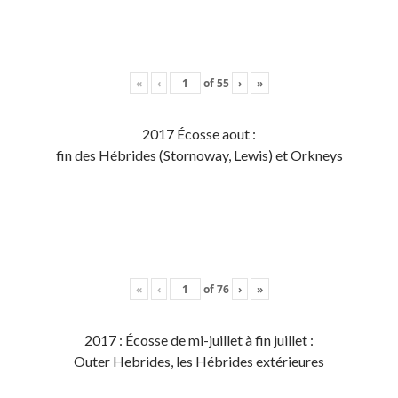
«
‹
of
55
›
»
2017 Écosse aout :
fin des Hébrides (Stornoway, Lewis) et Orkneys
«
‹
of
76
›
»
2017 : Écosse de mi-juillet à fin juillet :
Outer Hebrides, les Hébrides extérieures