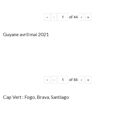
«
‹
of
44
›
»
Guyane avril mai 2021
«
‹
of
86
›
»
Cap Vert : Fogo, Brava, Santiago