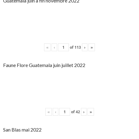
Guatemala juin à fin novembre 2022
«
‹
of
113
›
»
Faune Flore Guatemala juin juillet 2022
«
‹
of
42
›
»
San Blas mai 2022