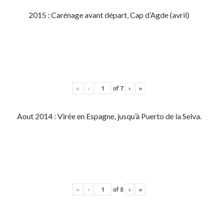
2015 : Carénage avant départ, Cap d’Agde (avril)
«
‹
of
7
›
»
Aout 2014 : Virée en Espagne, jusqu’à Puerto de la Selva.
«
‹
of
8
›
»