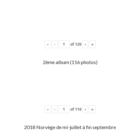
«
‹
of
120
›
»
2ème album (116 photos)
«
‹
of
116
›
»
2018 Norvège de mi-juillet à fin septembre