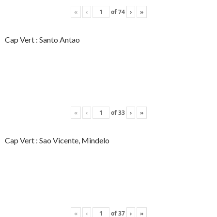
«
‹
of
74
›
»
Cap Vert : Santo Antao
«
‹
of
33
›
»
Cap Vert : Sao Vicente, Mindelo
«
‹
of
37
›
»