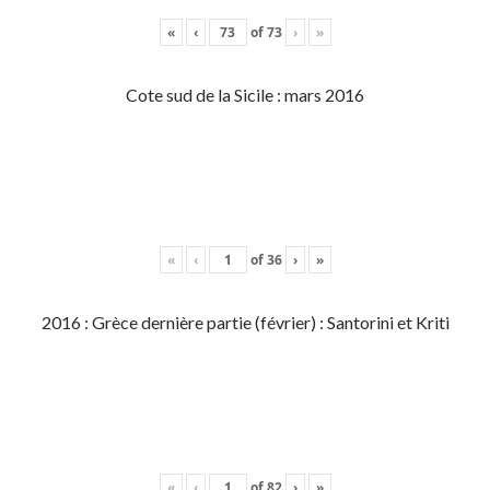
«
‹
of
73
›
»
Cote sud de la Sicile : mars 2016
«
‹
of
36
›
»
2016 : Grèce dernière partie (février) : Santorini et Kriti
«
‹
of
82
›
»