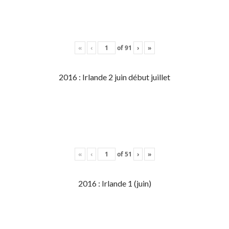
«
‹
of
91
›
»
2016 : Irlande 2 juin début juillet
«
‹
of
51
›
»
2016 : Irlande 1 (juin)