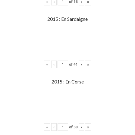
«
‹
of
16
›
»
2015 : En Sardaigne
«
‹
of
41
›
»
2015 : En Corse
«
‹
of
30
›
»