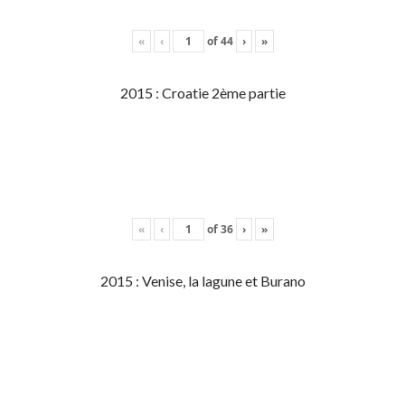
«
‹
of
44
›
»
2015 : Croatie 2ème partie
«
‹
of
36
›
»
2015 : Venise, la lagune et Burano