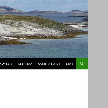
KON EST ?
LE BATEAU
QUI EST À BORD ?
LIENS