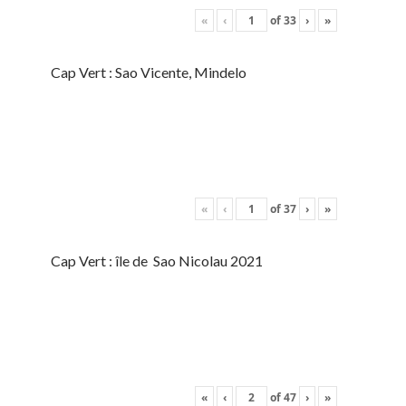
«
‹
of
33
›
»
Cap Vert : Sao Vicente, Mindelo
«
‹
of
37
›
»
Cap Vert : île de Sao Nicolau 2021
«
‹
of
47
›
»