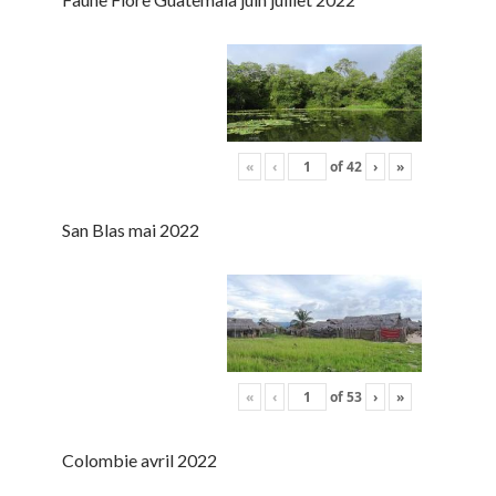
«
‹
of
42
›
»
San Blas mai 2022
«
‹
of
53
›
»
Colombie avril 2022