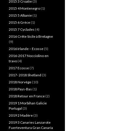
2015 3 Croatie
(3)
2015 4 Montenegro
(1)
2015 5 Albanie
(1)
2015 6 Grèce
(1)
2015 7 Cyclades
(4)
2016 Crête Sicile à Bretagne
(9)
2016 Irlande – Ecosse
(5)
2016-2017 Nocciolino en
travo
(4)
2017 Ecosse
(7)
2017- 2018 Shetland
(3)
2018 Norvège
(10)
2018 Pays-Bas
(1)
2018 Retour en France
(2)
2019 1 Morbihan Galicie
Portugal
(3)
2019 2 Madère
(3)
2019 3 Canaries Lanzarote
Fuerteventura Gran Canaria