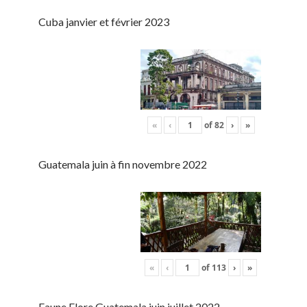
Cuba janvier et février 2023
«
‹
of
82
›
»
Guatemala juin à fin novembre 2022
«
‹
of
113
›
»
Faune Flore Guatemala juin juillet 2022