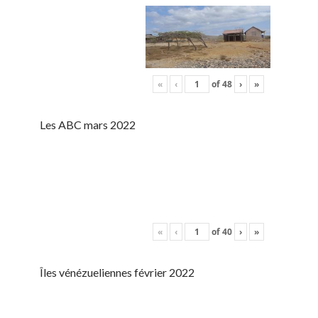
«
‹
of
48
›
»
Les ABC mars 2022
«
‹
of
40
›
»
Îles vénézueliennes février 2022