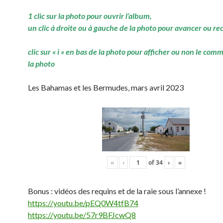
1 clic sur la photo pour ouvrir l’album,
un clic à droite ou à gauche de la photo pour avancer ou re
clic sur « i » en bas de la photo pour afficher ou non le com
la photo
Les Bahamas et les Bermudes, mars avril 2023
«
‹
of
34
›
»
Bonus : vidéos des requins et de la raie sous l’annexe !
https://youtu.be/pEQ0W4tfB74
https://youtu.be/57r9BFJcwQ8