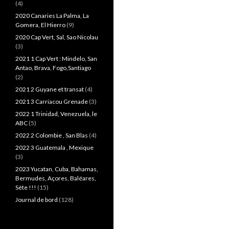
(4)
2020 Canaries La Palma, La
Gomera, El Hierro
(9)
2020 Cap Vert, Sal, Sao Nicolau
(3)
2021 1 Cap Vert : Mindelo, San
Antao, Brava, Fogo,Santiago
(2)
2021 2 Guyane et transat
(4)
2021 3 Carriacou Grenade
(3)
2022 1 Trinidad, Venezuela, le
ABC
(5)
2022 2 Colombie , San Blas
(4)
2022 3 Guatemala , Mexique
(3)
2023 Yucatan, Cuba, Bahamas,
Bermudes, Açores, Baléares,
Sète !!!
(15)
Journal de bord
(128)