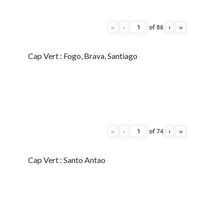
«
‹
of
86
›
»
Cap Vert : Fogo, Brava, Santiago
«
‹
of
74
›
»
Cap Vert : Santo Antao