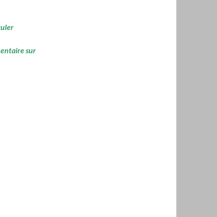
culer
mentaire sur