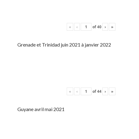
«
‹
of
40
›
»
Grenade et Trinidad juin 2021 à janvier 2022
«
‹
of
44
›
»
Guyane avril mai 2021