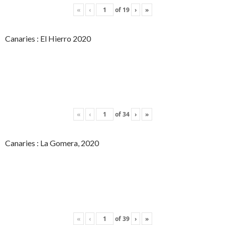
«
‹
of
19
›
»
Canaries : El Hierro 2020
«
‹
of
34
›
»
Canaries : La Gomera, 2020
«
‹
of
39
›
»