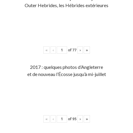
Outer Hebrides, les Hébrides extérieures
«
‹
of
77
›
»
2017 : quelques photos d’Angleterre
et de nouveau l’Écosse jusqu’à mi-juillet
«
‹
of
95
›
»