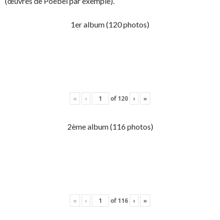
(œuvres de Poebel par exemple).
1er album (120 photos)
«
‹
of
120
›
»
2ème album (116 photos)
«
‹
of
116
›
»