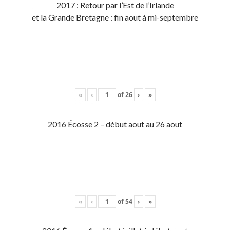
2017 : Retour par l’Est de l’Irlande
et la Grande Bretagne : fin aout à mi-septembre
«
‹
of
26
›
»
2016 Écosse 2 – début aout au 26 aout
«
‹
of
54
›
»