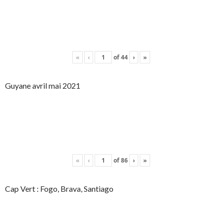
«
‹
of
44
›
»
Guyane avril mai 2021
«
‹
of
86
›
»
Cap Vert : Fogo, Brava, Santiago