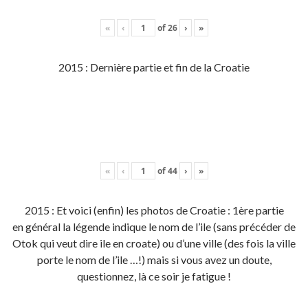
«
‹
of
26
›
»
2015 : Dernière partie et fin de la Croatie
«
‹
of
44
›
»
2015 : Et voici (enfin) les photos de Croatie : 1ère partie
en général la légende indique le nom de l’ile (sans précéder de
Otok qui veut dire ile en croate) ou d’une ville (des fois la ville
porte le nom de l’ile …!) mais si vous avez un doute,
questionnez, là ce soir je fatigue !