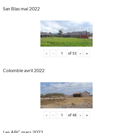
San Blas mai 2022
«
‹
of
53
›
»
Colombie avril 2022
«
‹
of
48
›
»
Les ABC mars 2022