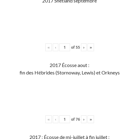
2017 Shetland septembre
«
‹
of
55
›
»
2017 Écosse aout :
fin des Hébrides (Stornoway, Lewis) et Orkneys
«
‹
of
76
›
»
2017 : Écosse de mi-juillet à fin juillet :