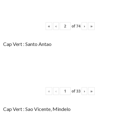
«
‹
of
74
›
»
Cap Vert : Santo Antao
«
‹
of
33
›
»
Cap Vert : Sao Vicente, Mindelo