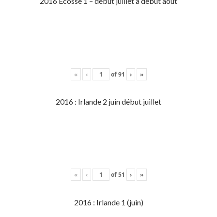
2016 Écosse 1 – début juillet à début aout
«
‹
of
91
›
»
2016 : Irlande 2 juin début juillet
«
‹
of
51
›
»
2016 : Irlande 1 (juin)