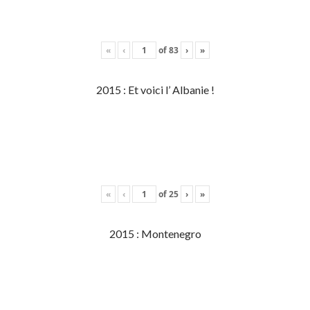
«
‹
of
83
›
»
2015 : Et voici l’ Albanie !
«
‹
of
25
›
»
2015 : Montenegro