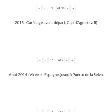
«
‹
of
30
›
»
2015 : Carénage avant départ, Cap d’Agde (avril)
«
‹
of
7
›
»
Aout 2014 : Virée en Espagne, jusqu’à Puerto de la Selva.