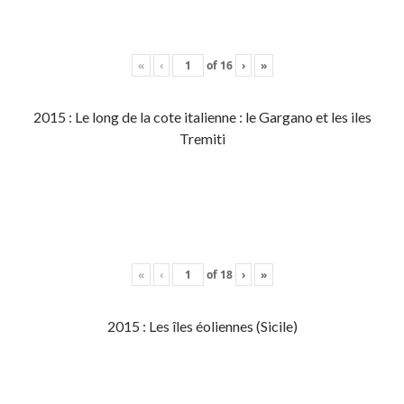
«
‹
of
16
›
»
2015 : Le long de la cote italienne : le Gargano et les iles
Tremiti
«
‹
of
18
›
»
2015 : Les îles éoliennes (Sicile)