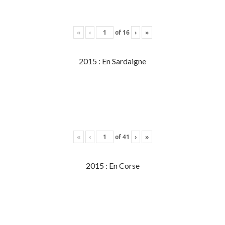
«
‹
of
16
›
»
2015 : En Sardaigne
«
‹
of
41
›
»
2015 : En Corse