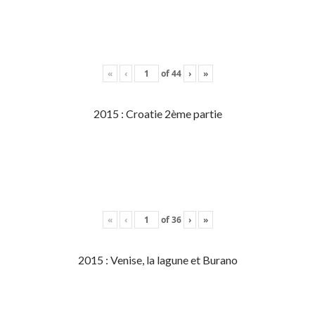
«
‹
of
44
›
»
2015 : Croatie 2ème partie
«
‹
of
36
›
»
2015 : Venise, la lagune et Burano