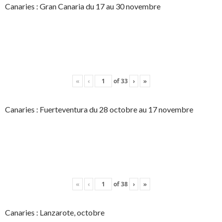
Canaries : Gran Canaria du 17 au 30 novembre
«
‹
of
33
›
»
Canaries : Fuerteventura du 28 octobre au 17 novembre
«
‹
of
38
›
»
Canaries : Lanzarote, octobre