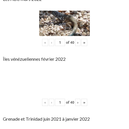
«
‹
of
40
›
»
Îles vénézueliennes février 2022
«
‹
of
40
›
»
Grenade et Trinidad juin 2021 à janvier 2022