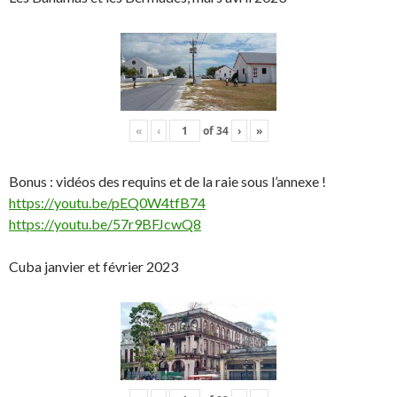
«
‹
of
34
›
»
Bonus : vidéos des requins et de la raie sous l’annexe !
https://youtu.be/pEQ0W4tfB74
https://youtu.be/57r9BFJcwQ8
Cuba janvier et février 2023