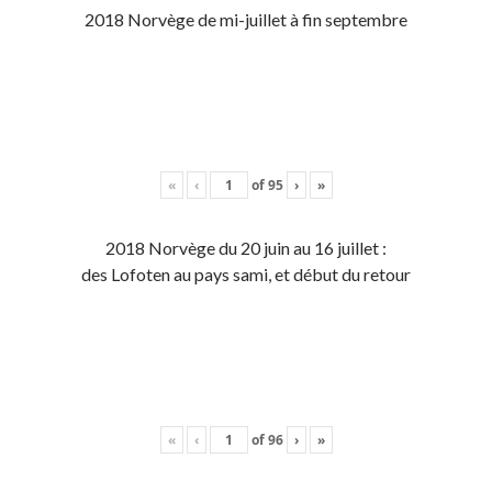
2018 Norvège de mi-juillet à fin septembre
«
‹
of
95
›
»
2018 Norvège du 20 juin au 16 juillet :
des Lofoten au pays sami, et début du retour
«
‹
of
96
›
»