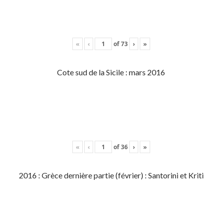
«
‹
of
73
›
»
Cote sud de la Sicile : mars 2016
«
‹
of
36
›
»
2016 : Grèce dernière partie (février) : Santorini et Kriti