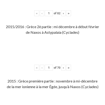
«
‹
of
82
›
»
2015/2016 : Grèce 2è partie : mi décembre à début février
de Naxos à Astypalaia (Cyclades)
«
‹
of
70
›
»
2015 : Grèce première partie : novembre à mi-décembre
de la mer ionienne à la mer Égée, jusqu’à Naxos (Cyclades)