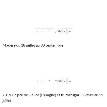
«
‹
of
64
›
»
Madère du 18 juillet au 30 septembre
«
‹
of
50
›
»
2019 Un peu de Galice (Espagne) et le Portugal – 29avril au 15
juillet