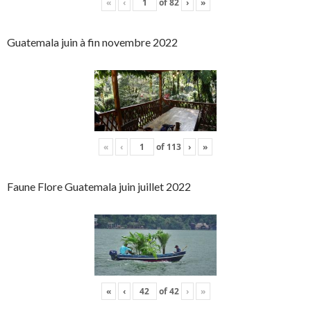
«
‹
of
82
›
»
Guatemala juin à fin novembre 2022
«
‹
of
113
›
»
Faune Flore Guatemala juin juillet 2022
«
‹
of
42
›
»