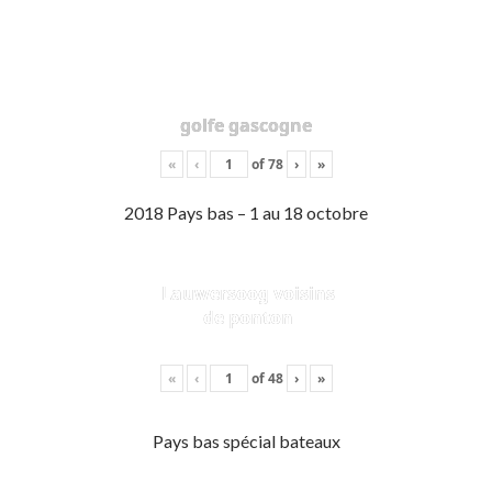
golfe gascogne
«
‹
of
78
›
»
2018 Pays bas – 1 au 18 octobre
Lauwersoog voisins
de ponton
«
‹
of
48
›
»
Pays bas spécial bateaux