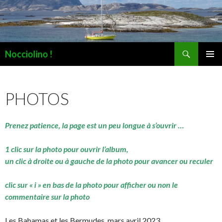
Recherche
Nocciolino !
ALLER
MENU
AU
PRINCI
CONTENU
PHOTOS
Prenez patience, la page est un peu longue à s’ouvrir …
1 clic sur la photo pour ouvrir l’album,
un clic à droite ou à gauche de la photo pour avancer ou reculer
clic sur « i » en bas de la photo pour afficher ou non le
commentaire sur la photo
Les Bahamas et les Bermudes, mars avril 2023