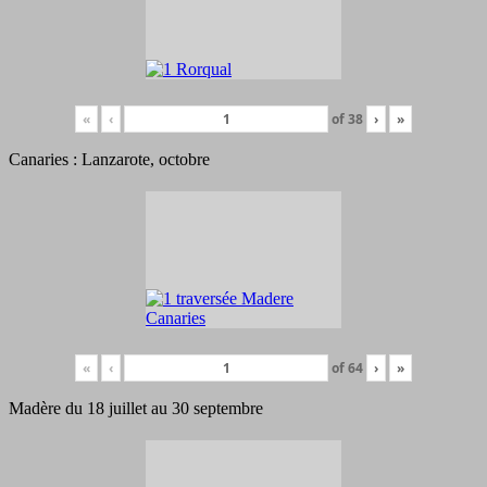
«
‹
of
38
›
»
Canaries : Lanzarote, octobre
«
‹
of
64
›
»
Madère du 18 juillet au 30 septembre