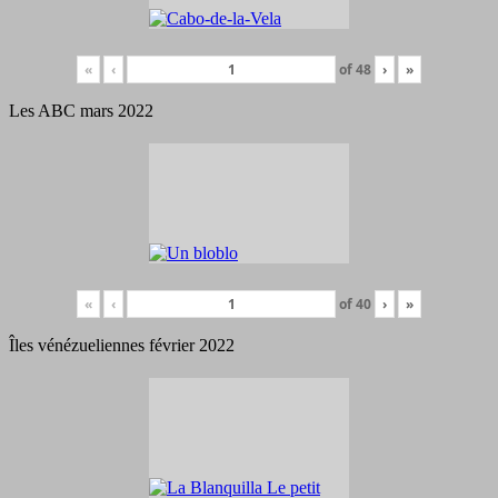
«
‹
of
48
›
»
Les ABC mars 2022
«
‹
of
40
›
»
Îles vénézueliennes février 2022