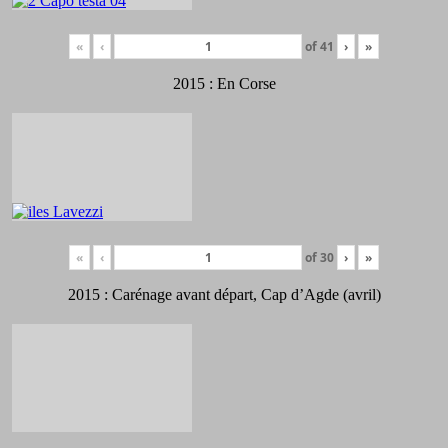
«
‹
of
41
›
»
2015 : En Corse
«
‹
of
30
›
»
2015 : Carénage avant départ, Cap d’Agde (avril)