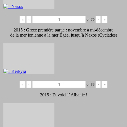
«
‹
of
70
›
»
2015 : Grèce première partie : novembre à mi-décembre
de la mer ionienne à la mer Égée, jusqu’à Naxos (Cyclades)
«
‹
of
83
›
»
2015 : Et voici l’ Albanie !