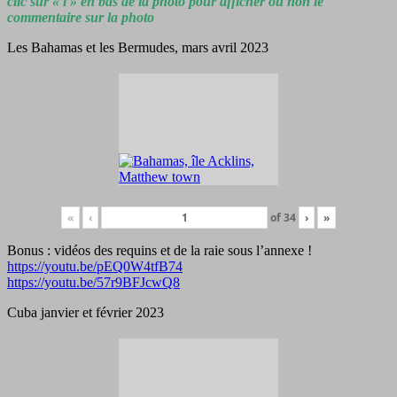
clic sur « i » en bas de la photo pour afficher ou non le
commentaire sur la photo
Les Bahamas et les Bermudes, mars avril 2023
«
‹
of
34
›
»
Bonus : vidéos des requins et de la raie sous l’annexe !
https://youtu.be/pEQ0W4tfB74
https://youtu.be/57r9BFJcwQ8
Cuba janvier et février 2023