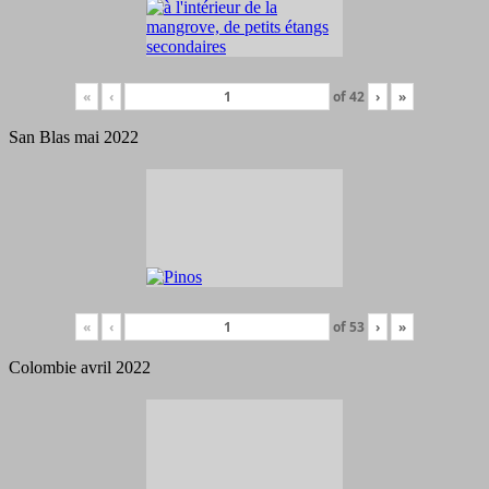
«
‹
of
42
›
»
San Blas mai 2022
«
‹
of
53
›
»
Colombie avril 2022