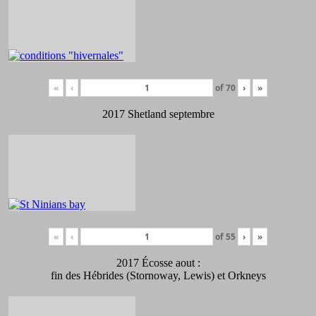
«
‹
of
70
›
»
2017 Shetland septembre
«
‹
of
55
›
»
2017 Écosse aout :
fin des Hébrides (Stornoway, Lewis) et Orkneys