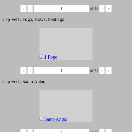
«
‹
of
86
›
»
Cap Vert : Fogo, Brava, Santiago
«
‹
of
74
›
»
Cap Vert : Santo Antao