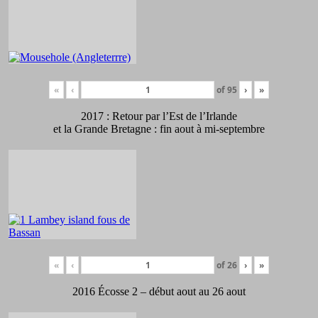
«
‹
of
95
›
»
2017 : Retour par l’Est de l’Irlande
et la Grande Bretagne : fin aout à mi-septembre
«
‹
of
26
›
»
2016 Écosse 2 – début aout au 26 aout