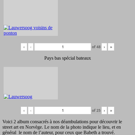
«
‹
of
48
›
»
Pays bas spécial bateaux
«
‹
of
25
›
»
Voici 2 album consacrés à nos déambulations pour découvrir le
street art en Norvège. Le nom de la photo indique le lieu, et en
général le nom de l’auteur, pour ceux que Babeth a trouvé.