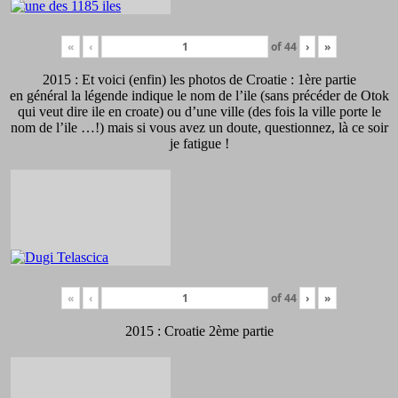
«
‹
of
44
›
»
2015 : Et voici (enfin) les photos de Croatie : 1ère partie
en général la légende indique le nom de l’ile (sans précéder de Otok
qui veut dire ile en croate) ou d’une ville (des fois la ville porte le
nom de l’ile …!) mais si vous avez un doute, questionnez, là ce soir
je fatigue !
«
‹
of
44
›
»
2015 : Croatie 2ème partie