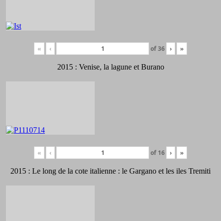
«
‹
of
36
›
»
2015 : Venise, la lagune et Burano
«
‹
of
16
›
»
2015 : Le long de la cote italienne : le Gargano et les iles Tremiti