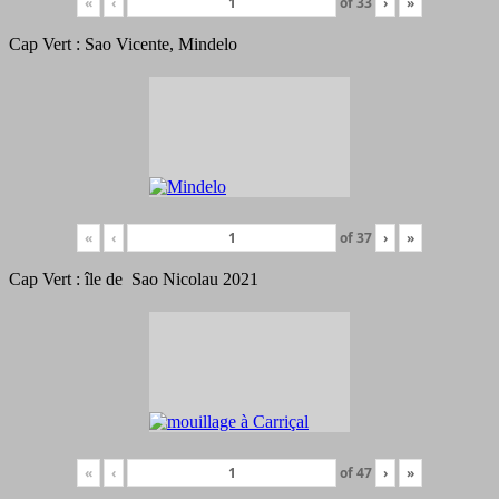
«
‹
of
33
›
»
Cap Vert : Sao Vicente, Mindelo
«
‹
of
37
›
»
Cap Vert : île de Sao Nicolau 2021
«
‹
of
47
›
»