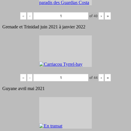
«
‹
of
40
›
»
Grenade et Trinidad juin 2021 à janvier 2022
«
‹
of
44
›
»
Guyane avril mai 2021