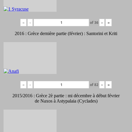
«
‹
of
36
›
»
2016 : Grèce dernière partie (février) : Santorini et Kriti
«
‹
of
82
›
»
2015/2016 : Grèce 2è partie : mi décembre à début février
de Naxos à Astypalaia (Cyclades)