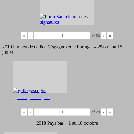
«
‹
of
50
›
»
2019 Un peu de Galice (Espagne) et le Portugal – 29avril au 15
juillet
golfe gascogne
«
‹
of
78
›
»
2018 Pays bas – 1 au 18 octobre