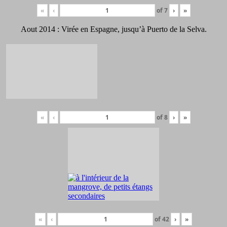
«
‹
of
7
›
»
Aout 2014 : Virée en Espagne, jusqu’à Puerto de la Selva.
«
‹
of
8
›
»
«
‹
of
42
›
»