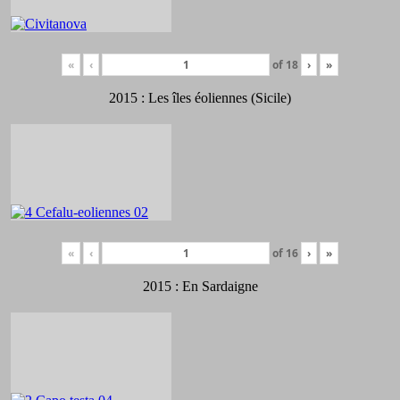
«
‹
of
18
›
»
2015 : Les îles éoliennes (Sicile)
«
‹
of
16
›
»
2015 : En Sardaigne