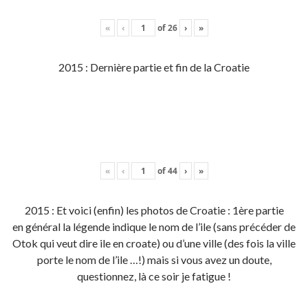
«
‹
of
26
›
»
2015 : Dernière partie et fin de la Croatie
«
‹
of
44
›
»
2015 : Et voici (enfin) les photos de Croatie : 1ère partie
en général la légende indique le nom de l’ile (sans précéder de
Otok qui veut dire ile en croate) ou d’une ville (des fois la ville
porte le nom de l’ile …!) mais si vous avez un doute,
questionnez, là ce soir je fatigue !