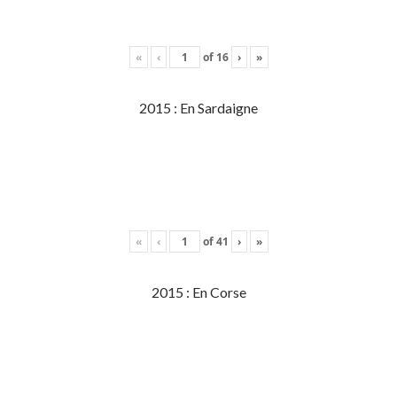
«
‹
of
16
›
»
2015 : En Sardaigne
«
‹
of
41
›
»
2015 : En Corse