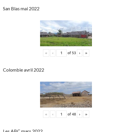
San Blas mai 2022
«
‹
of
53
›
»
Colombie avril 2022
«
‹
of
48
›
»
Les ABC mars 2022