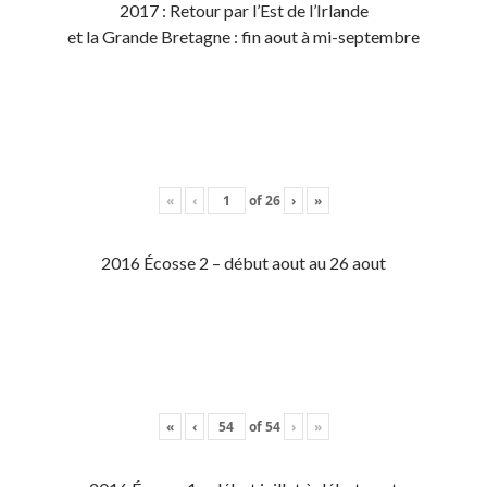
2017 : Retour par l’Est de l’Irlande
et la Grande Bretagne : fin aout à mi-septembre
«
‹
of
26
›
»
2016 Écosse 2 – début aout au 26 aout
«
‹
of
54
›
»