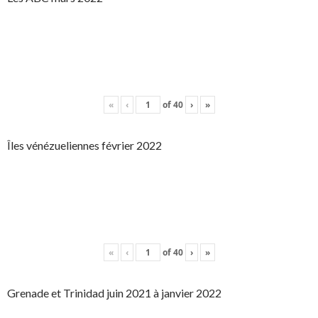
«
‹
of
40
›
»
Îles vénézueliennes février 2022
«
‹
of
40
›
»
Grenade et Trinidad juin 2021 à janvier 2022