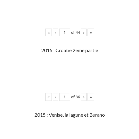
«
‹
of
44
›
»
2015 : Croatie 2ème partie
«
‹
of
36
›
»
2015 : Venise, la lagune et Burano