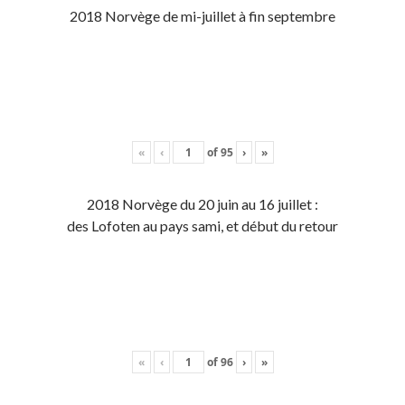
2018 Norvège de mi-juillet à fin septembre
«
‹
of
95
›
»
2018 Norvège du 20 juin au 16 juillet :
des Lofoten au pays sami, et début du retour
«
‹
of
96
›
»