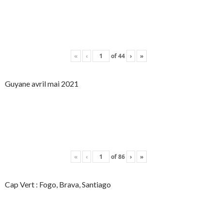
«
‹
of
44
›
»
Guyane avril mai 2021
«
‹
of
86
›
»
Cap Vert : Fogo, Brava, Santiago