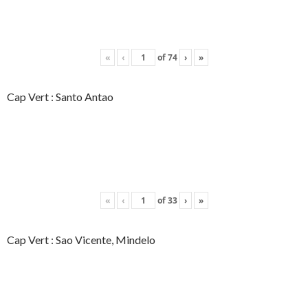
«
‹
of
74
›
»
Cap Vert : Santo Antao
«
‹
of
33
›
»
Cap Vert : Sao Vicente, Mindelo