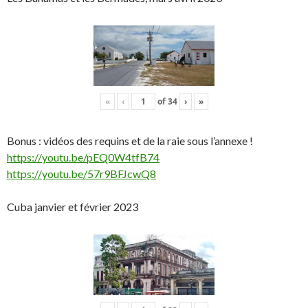
«
‹
of
34
›
»
Bonus : vidéos des requins et de la raie sous l’annexe !
https://youtu.be/pEQ0W4tfB74
https://youtu.be/57r9BFJcwQ8
Cuba janvier et février 2023