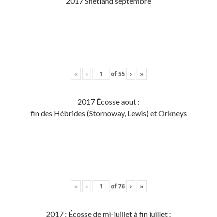
2017 Shetland septembre
«
‹
of
55
›
»
2017 Écosse aout :
fin des Hébrides (Stornoway, Lewis) et Orkneys
«
‹
of
76
›
»
2017 : Écosse de mi-juillet à fin juillet :