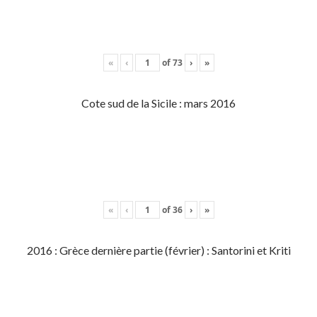
«
‹
of
73
›
»
Cote sud de la Sicile : mars 2016
«
‹
of
36
›
»
2016 : Grèce dernière partie (février) : Santorini et Kriti