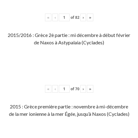
«
‹
of
82
›
»
2015/2016 : Grèce 2è partie : mi décembre à début février
de Naxos à Astypalaia (Cyclades)
«
‹
of
70
›
»
2015 : Grèce première partie : novembre à mi-décembre
de la mer ionienne à la mer Égée, jusqu’à Naxos (Cyclades)