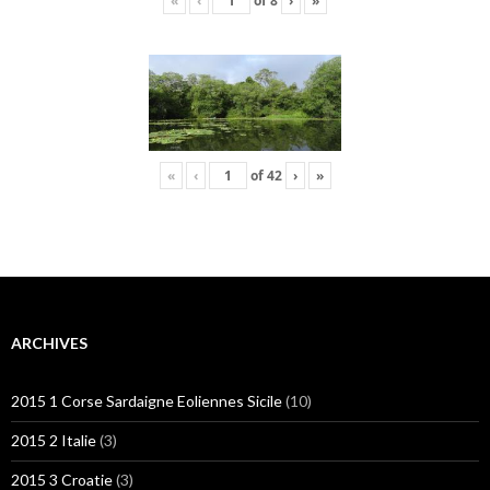
«
‹
of
8
›
»
«
‹
of
42
›
»
ARCHIVES
2015 1 Corse Sardaigne Eoliennes Sicile
(10)
2015 2 Italie
(3)
2015 3 Croatie
(3)