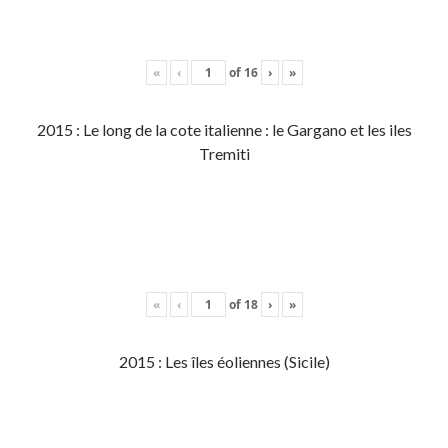
«
‹
of
16
›
»
2015 : Le long de la cote italienne : le Gargano et les iles
Tremiti
«
‹
of
18
›
»
2015 : Les îles éoliennes (Sicile)