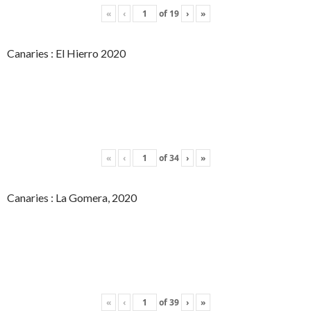
«
‹
of
19
›
»
Canaries : El Hierro 2020
«
‹
of
34
›
»
Canaries : La Gomera, 2020
«
‹
of
39
›
»