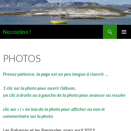
Recherche
Nocciolino !
ALLER
MENU
AU
PRINCI
CONTENU
PHOTOS
Prenez patience, la page est un peu longue à s’ouvrir …
1 clic sur la photo pour ouvrir l’album,
un clic à droite ou à gauche de la photo pour avancer ou reculer
clic sur « i » en bas de la photo pour afficher ou non le
commentaire sur la photo
Les Bahamas et les Bermudes, mars avril 2023