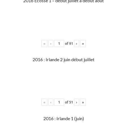
2016 Écosse 1 – début juillet à début aout
«
‹
of
91
›
»
2016 : Irlande 2 juin début juillet
«
‹
of
51
›
»
2016 : Irlande 1 (juin)