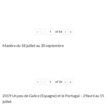
«
‹
of
64
›
»
Madère du 18 juillet au 30 septembre
«
‹
of
50
›
»
2019 Un peu de Galice (Espagne) et le Portugal – 29avril au 15
juillet