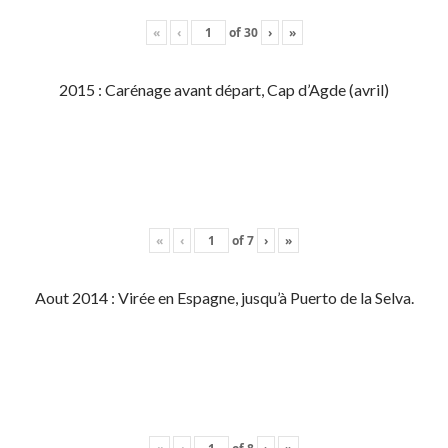
«
‹
of
30
›
»
2015 : Carénage avant départ, Cap d’Agde (avril)
«
‹
of
7
›
»
Aout 2014 : Virée en Espagne, jusqu’à Puerto de la Selva.