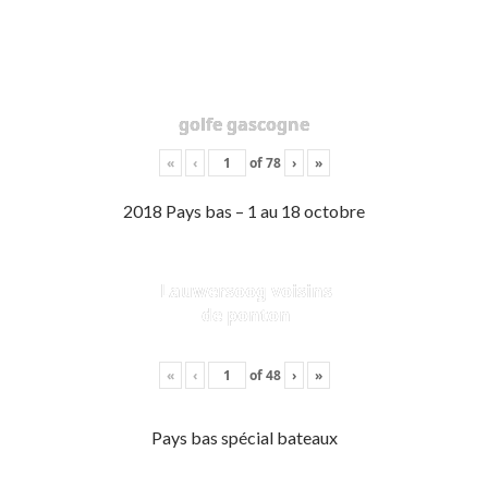
golfe gascogne
«
‹
of
78
›
»
2018 Pays bas – 1 au 18 octobre
Lauwersoog voisins
de ponton
«
‹
of
48
›
»
Pays bas spécial bateaux