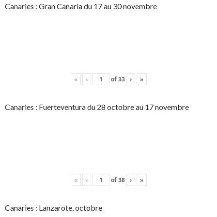
Canaries : Gran Canaria du 17 au 30 novembre
«
‹
of
33
›
»
Canaries : Fuerteventura du 28 octobre au 17 novembre
«
‹
of
38
›
»
Canaries : Lanzarote, octobre