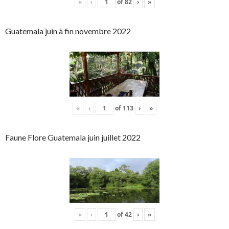
«
‹
of
82
›
»
Guatemala juin à fin novembre 2022
«
‹
of
113
›
»
Faune Flore Guatemala juin juillet 2022
«
‹
of
42
›
»