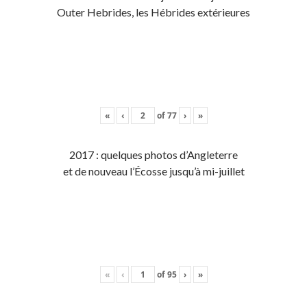
Outer Hebrides, les Hébrides extérieures
«
‹
of
77
›
»
2017 : quelques photos d’Angleterre
et de nouveau l’Écosse jusqu’à mi-juillet
«
‹
of
95
›
»