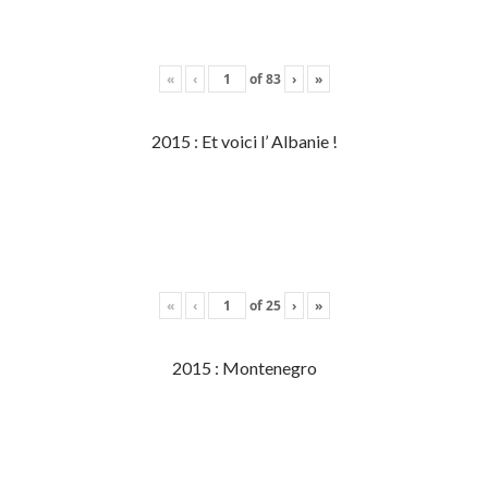
«
‹
of
83
›
»
2015 : Et voici l’ Albanie !
«
‹
of
25
›
»
2015 : Montenegro