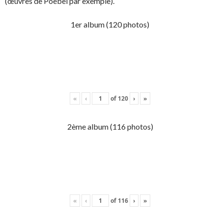
(œuvres de Poebel par exemple).
1er album (120 photos)
«
‹
of
120
›
»
2ème album (116 photos)
«
‹
of
116
›
»