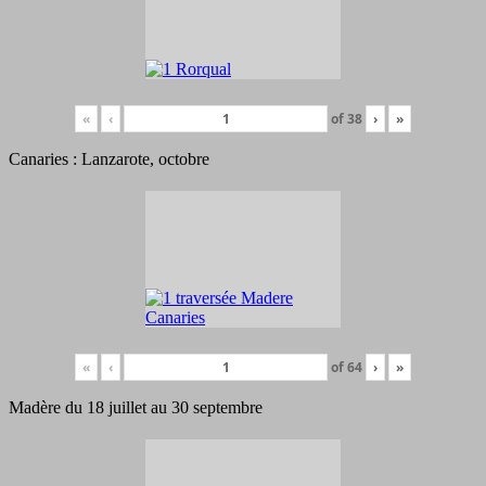
«
‹
of
38
›
»
Canaries : Lanzarote, octobre
«
‹
of
64
›
»
Madère du 18 juillet au 30 septembre