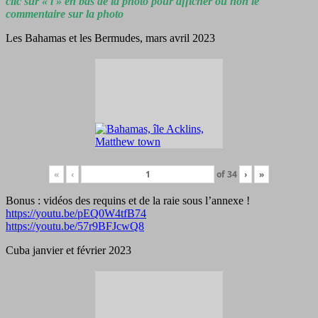
clic sur « i » en bas de la photo pour afficher ou non le
commentaire sur la photo
Les Bahamas et les Bermudes, mars avril 2023
«
‹
of
34
›
»
Bonus : vidéos des requins et de la raie sous l’annexe !
https://youtu.be/pEQ0W4tfB74
https://youtu.be/57r9BFJcwQ8
Cuba janvier et février 2023