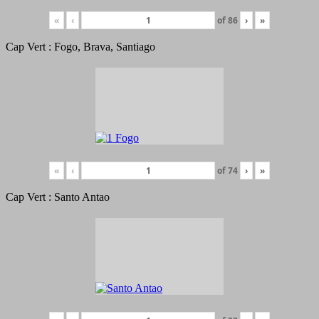
«
‹
of
86
›
»
Cap Vert : Fogo, Brava, Santiago
«
‹
of
74
›
»
Cap Vert : Santo Antao