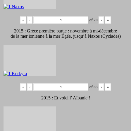
«
‹
of
70
›
»
2015 : Grèce première partie : novembre à mi-décembre
de la mer ionienne à la mer Égée, jusqu’à Naxos (Cyclades)
«
‹
of
83
›
»
2015 : Et voici l’ Albanie !