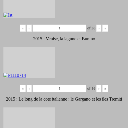
«
‹
of
36
›
»
2015 : Venise, la lagune et Burano
«
‹
of
16
›
»
2015 : Le long de la cote italienne : le Gargano et les iles Tremiti