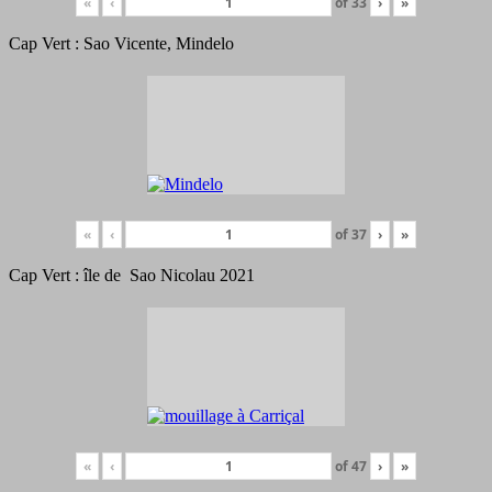
«
‹
of
33
›
»
Cap Vert : Sao Vicente, Mindelo
«
‹
of
37
›
»
Cap Vert : île de Sao Nicolau 2021
«
‹
of
47
›
»