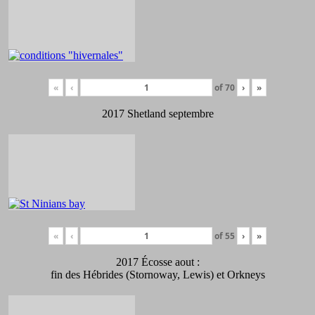
«
‹
of
70
›
»
2017 Shetland septembre
«
‹
of
55
›
»
2017 Écosse aout :
fin des Hébrides (Stornoway, Lewis) et Orkneys