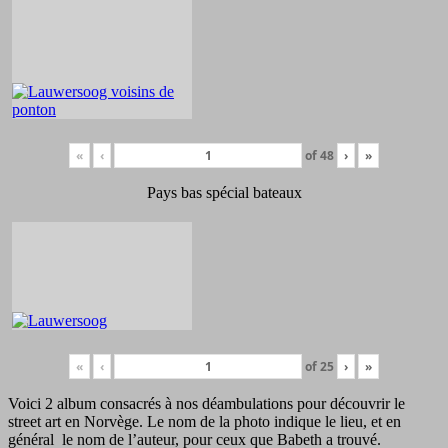
«
‹
of
48
›
»
Pays bas spécial bateaux
«
‹
of
25
›
»
Voici 2 album consacrés à nos déambulations pour découvrir le
street art en Norvège. Le nom de la photo indique le lieu, et en
général le nom de l’auteur, pour ceux que Babeth a trouvé.