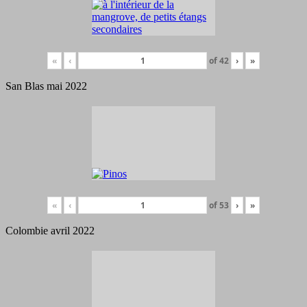
«
‹
of
42
›
»
San Blas mai 2022
«
‹
of
53
›
»
Colombie avril 2022