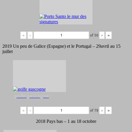
«
‹
of
50
›
»
2019 Un peu de Galice (Espagne) et le Portugal – 29avril au 15
juillet
golfe gascogne
«
‹
of
78
›
»
2018 Pays bas – 1 au 18 octobre