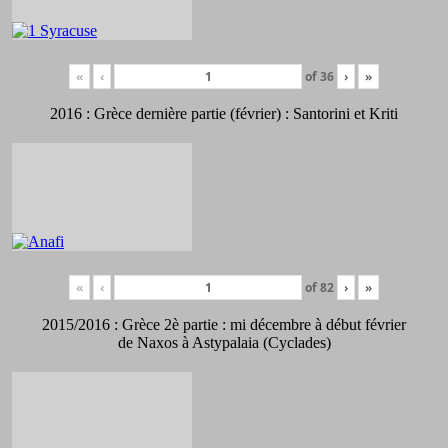
«
‹
of
36
›
»
2016 : Grèce dernière partie (février) : Santorini et Kriti
«
‹
of
82
›
»
2015/2016 : Grèce 2è partie : mi décembre à début février
de Naxos à Astypalaia (Cyclades)