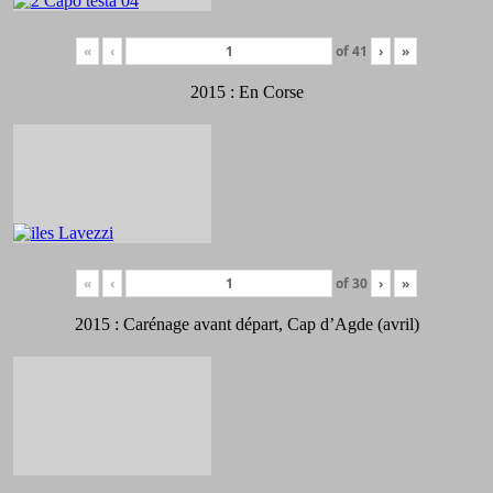
«
‹
of
41
›
»
2015 : En Corse
«
‹
of
30
›
»
2015 : Carénage avant départ, Cap d’Agde (avril)