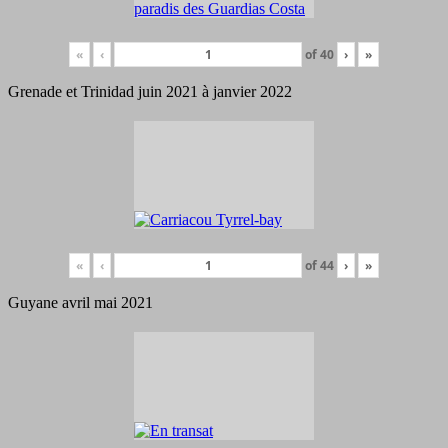
«
‹
of
40
›
»
Grenade et Trinidad juin 2021 à janvier 2022
«
‹
of
44
›
»
Guyane avril mai 2021