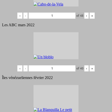
«
‹
of
48
›
»
Les ABC mars 2022
«
‹
of
40
›
»
Îles vénézueliennes février 2022