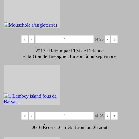
«
‹
of
95
›
»
2017 : Retour par l’Est de l’Irlande
et la Grande Bretagne : fin aout à mi-septembre
«
‹
of
26
›
»
2016 Écosse 2 – début aout au 26 aout