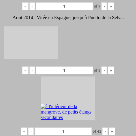
«
‹
of
7
›
»
Aout 2014 : Virée en Espagne, jusqu’à Puerto de la Selva.
«
‹
of
8
›
»
«
‹
of
42
›
»