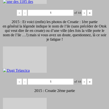
«
‹
of
44
›
»
2015 : Et voici (enfin) les photos de Croatie : 1ère partie
en général la légende indique le nom de l’ile (sans précéder de Otok
qui veut dire ile en croate) ou d’une ville (des fois la ville porte le
nom de l’ile …!) mais si vous avez un doute, questionnez, là ce soir
je fatigue !
«
‹
of
44
›
»
2015 : Croatie 2ème partie