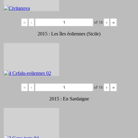
«
‹
of
18
›
»
2015 : Les îles éoliennes (Sicile)
«
‹
of
16
›
»
2015 : En Sardaigne