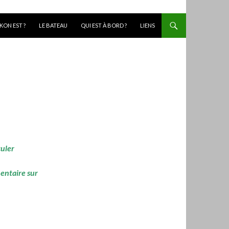
KON EST ?
LE BATEAU
QUI EST À BORD ?
LIENS
culer
mentaire sur