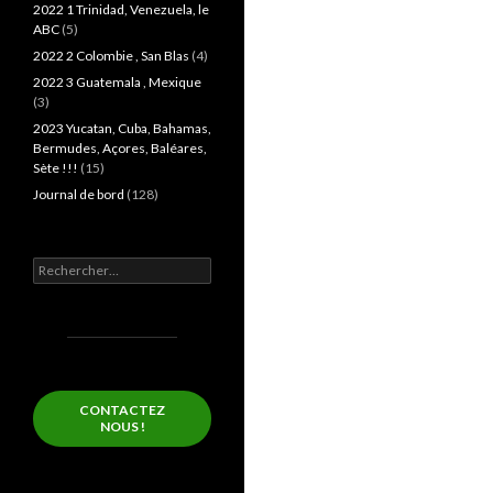
2022 1 Trinidad, Venezuela, le
ABC
(5)
2022 2 Colombie , San Blas
(4)
2022 3 Guatemala , Mexique
(3)
2023 Yucatan, Cuba, Bahamas,
Bermudes, Açores, Baléares,
Sète !!!
(15)
Journal de bord
(128)
Rechercher :
CONTACTEZ
NOUS !