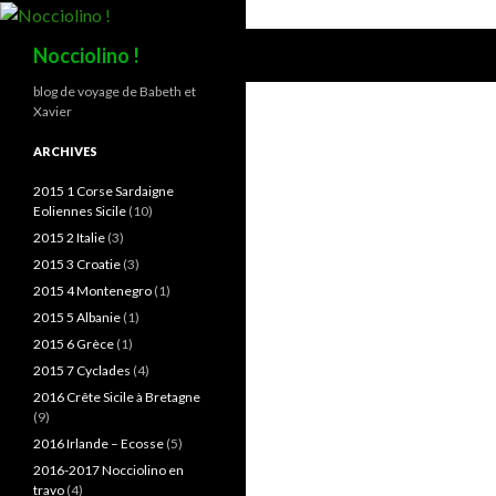
Recherche
Nocciolino !
blog de voyage de Babeth et
Xavier
ARCHIVES
2015 1 Corse Sardaigne
Eoliennes Sicile
(10)
2015 2 Italie
(3)
2015 3 Croatie
(3)
2015 4 Montenegro
(1)
2015 5 Albanie
(1)
2015 6 Grèce
(1)
2015 7 Cyclades
(4)
2016 Crête Sicile à Bretagne
(9)
2016 Irlande – Ecosse
(5)
2016-2017 Nocciolino en
travo
(4)