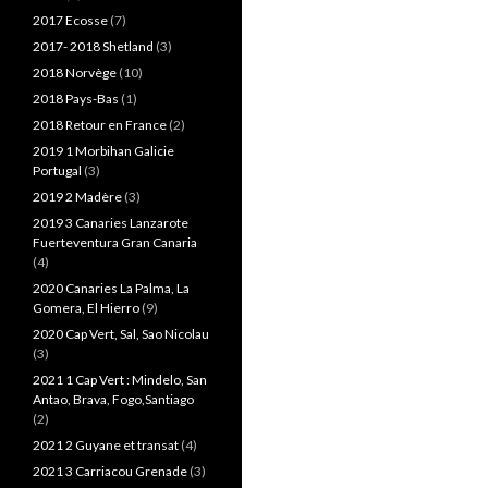
2017 Ecosse
(7)
2017- 2018 Shetland
(3)
2018 Norvège
(10)
2018 Pays-Bas
(1)
2018 Retour en France
(2)
2019 1 Morbihan Galicie
Portugal
(3)
2019 2 Madère
(3)
2019 3 Canaries Lanzarote
Fuerteventura Gran Canaria
(4)
2020 Canaries La Palma, La
Gomera, El Hierro
(9)
2020 Cap Vert, Sal, Sao Nicolau
(3)
2021 1 Cap Vert : Mindelo, San
Antao, Brava, Fogo,Santiago
(2)
2021 2 Guyane et transat
(4)
2021 3 Carriacou Grenade
(3)