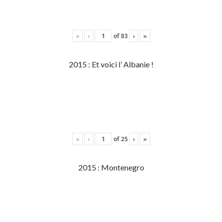
«
‹
of
83
›
»
2015 : Et voici l’ Albanie !
«
‹
of
25
›
»
2015 : Montenegro