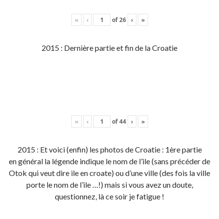
«
‹
of
26
›
»
2015 : Dernière partie et fin de la Croatie
«
‹
of
44
›
»
2015 : Et voici (enfin) les photos de Croatie : 1ère partie
en général la légende indique le nom de l’ile (sans précéder de
Otok qui veut dire ile en croate) ou d’une ville (des fois la ville
porte le nom de l’ile …!) mais si vous avez un doute,
questionnez, là ce soir je fatigue !