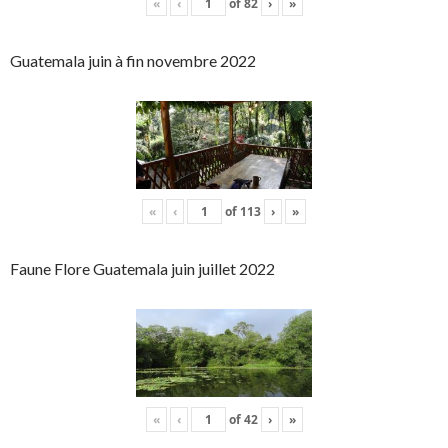
«
‹
of
82
›
»
Guatemala juin à fin novembre 2022
«
‹
of
113
›
»
Faune Flore Guatemala juin juillet 2022
«
‹
of
42
›
»