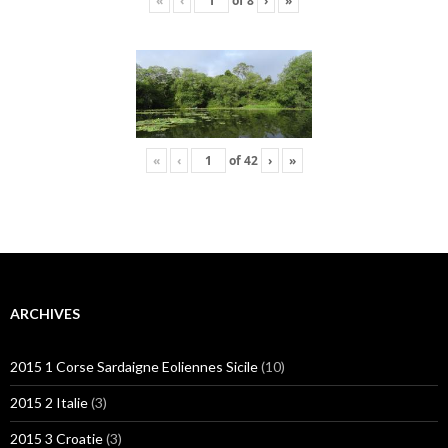
«
‹
of
8
›
»
«
‹
of
42
›
»
ARCHIVES
2015 1 Corse Sardaigne Eoliennes Sicile
(10)
2015 2 Italie
(3)
2015 3 Croatie
(3)