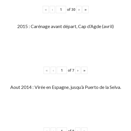
«
‹
of
30
›
»
2015 : Carénage avant départ, Cap d’Agde (avril)
«
‹
of
7
›
»
Aout 2014 : Virée en Espagne, jusqu’à Puerto de la Selva.