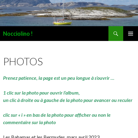
Recherche
Nocciolino !
ALLER
MENU
AU
PRINCI
CONTENU
PHOTOS
Prenez patience, la page est un peu longue à s’ouvrir …
1 clic sur la photo pour ouvrir l’album,
un clic à droite ou à gauche de la photo pour avancer ou reculer
clic sur « i » en bas de la photo pour afficher ou non le
commentaire sur la photo
Les Bahamas et les Bermudes, mars avril 2023