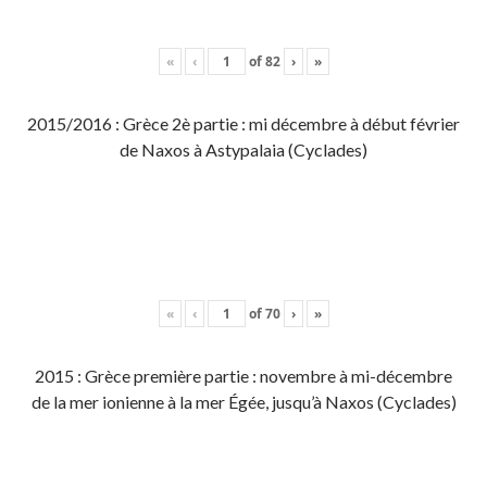
«
‹
of
82
›
»
2015/2016 : Grèce 2è partie : mi décembre à début février
de Naxos à Astypalaia (Cyclades)
«
‹
of
70
›
»
2015 : Grèce première partie : novembre à mi-décembre
de la mer ionienne à la mer Égée, jusqu’à Naxos (Cyclades)