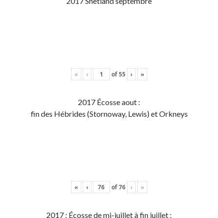
2017 Shetland septembre
«
‹
of
55
›
»
2017 Écosse aout :
fin des Hébrides (Stornoway, Lewis) et Orkneys
«
‹
of
76
›
»
2017 : Écosse de mi-juillet à fin juillet :