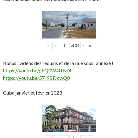
«
‹
of
34
›
»
Bonus : vidéos des requins et de la raie sous l’annexe !
https://youtu.be/pEQ0W4tfB74
https://youtu.be/57r9BFJcwQ8
Cuba janvier et février 2023