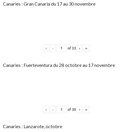
Canaries : Gran Canaria du 17 au 30 novembre
«
‹
of
33
›
»
Canaries : Fuerteventura du 28 octobre au 17 novembre
«
‹
of
38
›
»
Canaries : Lanzarote, octobre