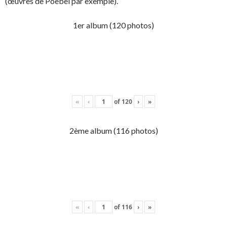
(œuvres de Poebel par exemple).
1er album (120 photos)
«
‹
of
120
›
»
2ème album (116 photos)
«
‹
of
116
›
»