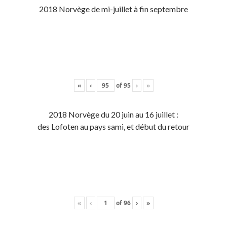
2018 Norvège de mi-juillet à fin septembre
«
‹
of
95
›
»
2018 Norvège du 20 juin au 16 juillet :
des Lofoten au pays sami, et début du retour
«
‹
of
96
›
»