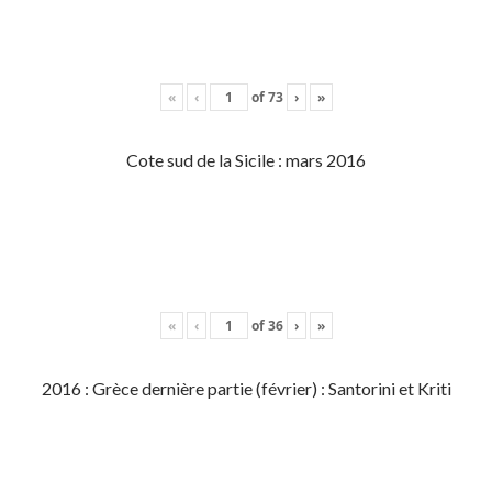
«
‹
of
73
›
»
Cote sud de la Sicile : mars 2016
«
‹
of
36
›
»
2016 : Grèce dernière partie (février) : Santorini et Kriti