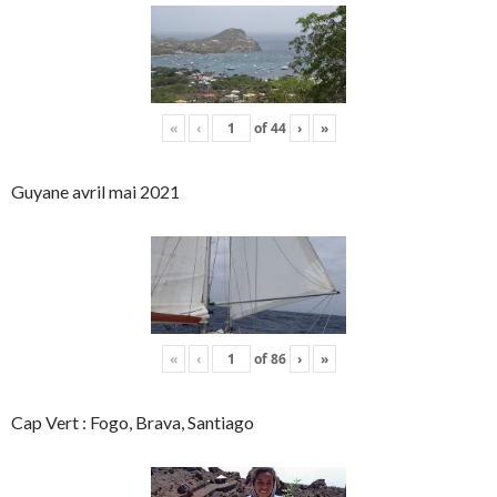
«
‹
of
44
›
»
Guyane avril mai 2021
«
‹
of
86
›
»
Cap Vert : Fogo, Brava, Santiago