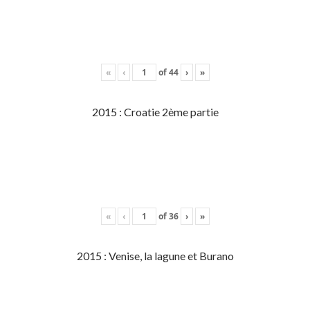
«
‹
of
44
›
»
2015 : Croatie 2ème partie
«
‹
of
36
›
»
2015 : Venise, la lagune et Burano