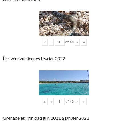
«
‹
of
40
›
»
Îles vénézueliennes février 2022
«
‹
of
40
›
»
Grenade et Trinidad juin 2021 à janvier 2022