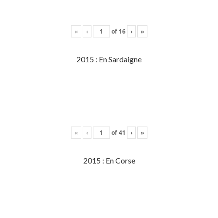
«
‹
of
16
›
»
2015 : En Sardaigne
«
‹
of
41
›
»
2015 : En Corse