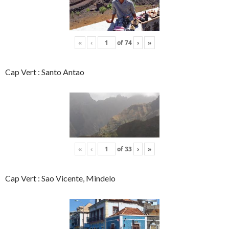
«
‹
of
74
›
»
Cap Vert : Santo Antao
«
‹
of
33
›
»
Cap Vert : Sao Vicente, Mindelo