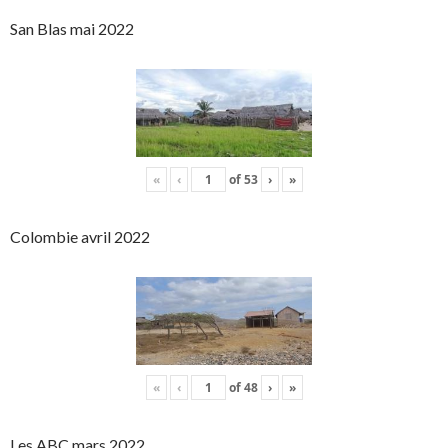
San Blas mai 2022
«
‹
of
53
›
»
Colombie avril 2022
«
‹
of
48
›
»
Les ABC mars 2022