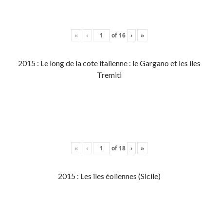
«
‹
of
16
›
»
2015 : Le long de la cote italienne : le Gargano et les iles
Tremiti
«
‹
of
18
›
»
2015 : Les îles éoliennes (Sicile)