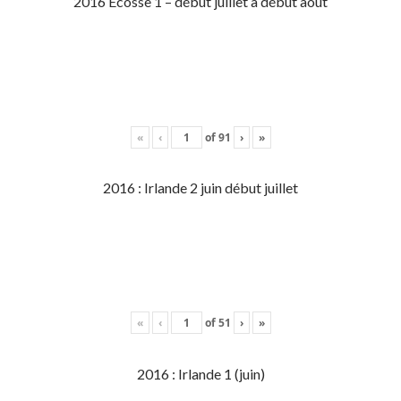
2016 Écosse 1 – début juillet à début aout
«
‹
of
91
›
»
2016 : Irlande 2 juin début juillet
«
‹
of
51
›
»
2016 : Irlande 1 (juin)