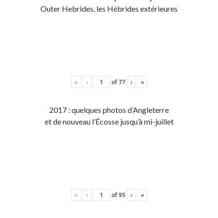
Outer Hebrides, les Hébrides extérieures
«
‹
of
77
›
»
2017 : quelques photos d’Angleterre
et de nouveau l’Écosse jusqu’à mi-juillet
«
‹
of
95
›
»