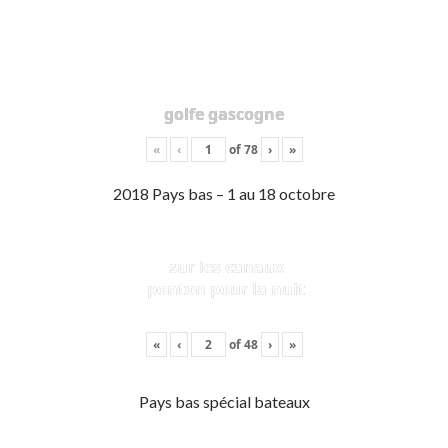
golfe gascogne
«
‹
of
78
›
»
2018 Pays bas – 1 au 18 octobre
sur les canaux
ponton pour la nuit
«
‹
of
48
›
»
Pays bas spécial bateaux