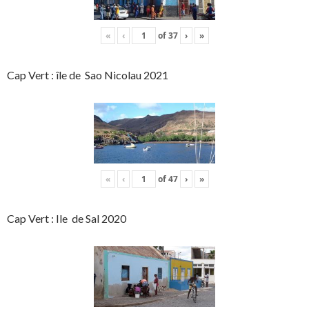
«
‹
of
37
›
»
Cap Vert : île de Sao Nicolau 2021
«
‹
of
47
›
»
Cap Vert : Ile de Sal 2020