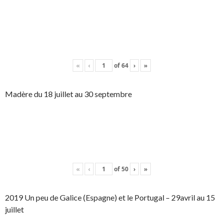
«
‹
of
64
›
»
Madère du 18 juillet au 30 septembre
«
‹
of
50
›
»
2019 Un peu de Galice (Espagne) et le Portugal – 29avril au 15
juillet