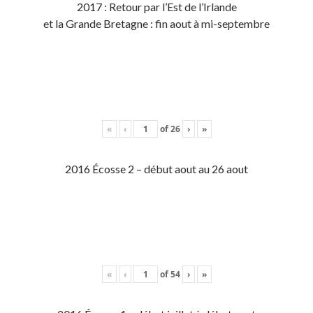
2017 : Retour par l’Est de l’Irlande
et la Grande Bretagne : fin aout à mi-septembre
«
‹
of
26
›
»
2016 Écosse 2 – début aout au 26 aout
«
‹
of
54
›
»