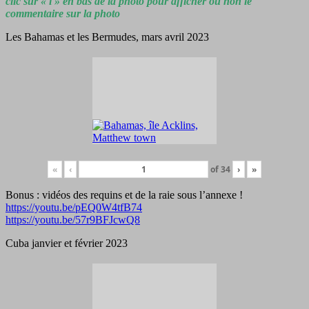
clic sur « i » en bas de la photo pour afficher ou non le
commentaire sur la photo
Les Bahamas et les Bermudes, mars avril 2023
«
‹
of
34
›
»
Bonus : vidéos des requins et de la raie sous l’annexe !
https://youtu.be/pEQ0W4tfB74
https://youtu.be/57r9BFJcwQ8
Cuba janvier et février 2023