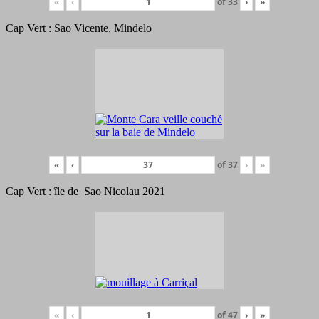
«
‹
of
33
›
»
Cap Vert : Sao Vicente, Mindelo
«
‹
of
37
›
»
Cap Vert : île de Sao Nicolau 2021
«
‹
of
47
›
»