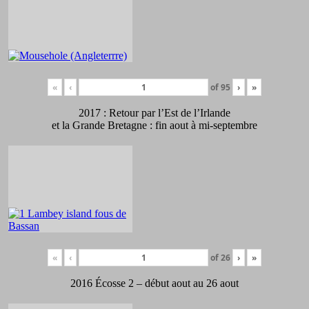
«
‹
of
95
›
»
2017 : Retour par l’Est de l’Irlande
et la Grande Bretagne : fin aout à mi-septembre
«
‹
of
26
›
»
2016 Écosse 2 – début aout au 26 aout