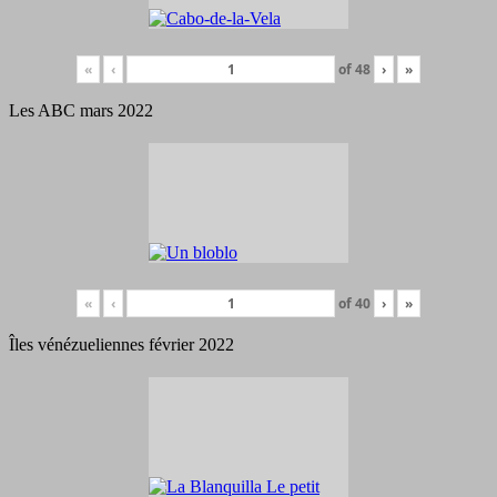
«
‹
of
48
›
»
Les ABC mars 2022
«
‹
of
40
›
»
Îles vénézueliennes février 2022