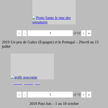
«
‹
of
50
›
»
2019 Un peu de Galice (Espagne) et le Portugal – 29avril au 15
juillet
golfe gascogne
«
‹
of
78
›
»
2018 Pays bas – 1 au 18 octobre