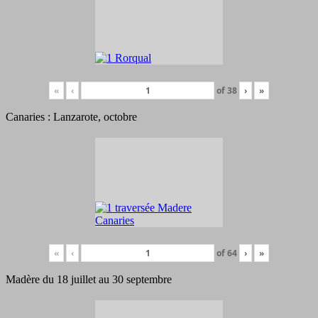
«
‹
of
38
›
»
Canaries : Lanzarote, octobre
«
‹
of
64
›
»
Madère du 18 juillet au 30 septembre