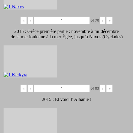
«
‹
of
70
›
»
2015 : Grèce première partie : novembre à mi-décembre
de la mer ionienne à la mer Égée, jusqu’à Naxos (Cyclades)
«
‹
of
83
›
»
2015 : Et voici l’ Albanie !