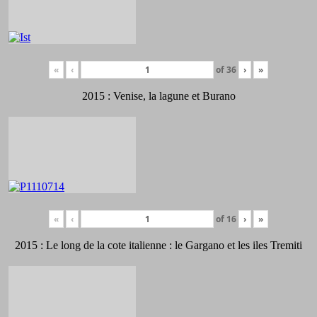
«
‹
of
36
›
»
2015 : Venise, la lagune et Burano
«
‹
of
16
›
»
2015 : Le long de la cote italienne : le Gargano et les iles Tremiti