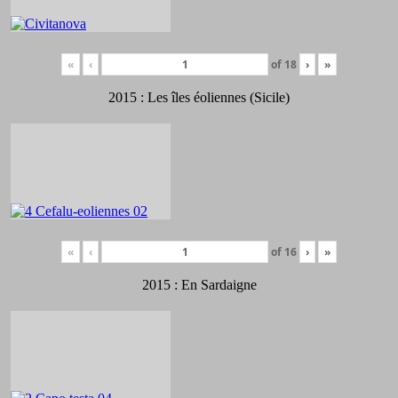
«
‹
of
18
›
»
2015 : Les îles éoliennes (Sicile)
«
‹
of
16
›
»
2015 : En Sardaigne