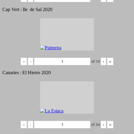
Cap Vert : Ile de Sal 2020
«
‹
of
19
›
»
Canaries : El Hierro 2020
«
‹
of
34
›
»