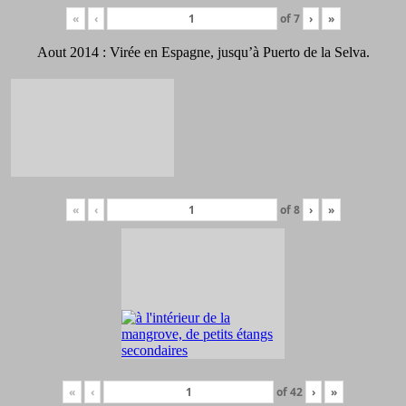
«
‹
of
7
›
»
Aout 2014 : Virée en Espagne, jusqu’à Puerto de la Selva.
«
‹
of
8
›
»
«
‹
of
42
›
»