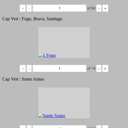
«
‹
of
86
›
»
Cap Vert : Fogo, Brava, Santiago
«
‹
of
74
›
»
Cap Vert : Santo Antao