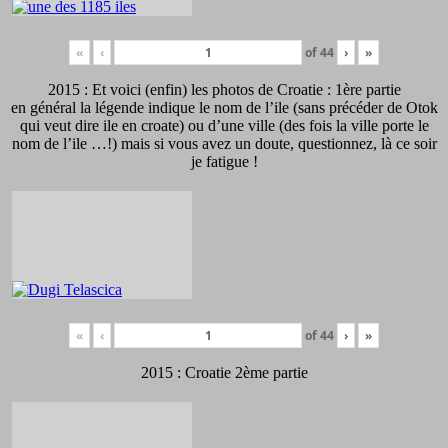
«
‹
of
44
›
»
2015 : Et voici (enfin) les photos de Croatie : 1ère partie
en général la légende indique le nom de l’ile (sans précéder de Otok
qui veut dire ile en croate) ou d’une ville (des fois la ville porte le
nom de l’ile …!) mais si vous avez un doute, questionnez, là ce soir
je fatigue !
«
‹
of
44
›
»
2015 : Croatie 2ème partie