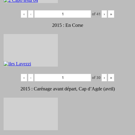
«
‹
of
41
›
»
2015 : En Corse
«
‹
of
30
›
»
2015 : Carénage avant départ, Cap d’Agde (avril)