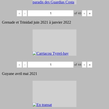
«
‹
of
40
›
»
Grenade et Trinidad juin 2021 à janvier 2022
«
‹
of
44
›
»
Guyane avril mai 2021