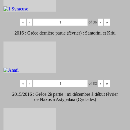
«
‹
of
36
›
»
2016 : Grèce dernière partie (février) : Santorini et Kriti
«
‹
of
82
›
»
2015/2016 : Grèce 2è partie : mi décembre à début février
de Naxos à Astypalaia (Cyclades)