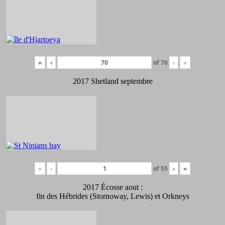
«
‹
of
70
›
»
2017 Shetland septembre
«
‹
of
55
›
»
2017 Écosse aout :
fin des Hébrides (Stornoway, Lewis) et Orkneys