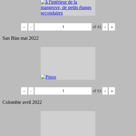
«
‹
of
42
›
»
San Blas mai 2022
«
‹
of
53
›
»
Colombie avril 2022