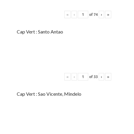
«
‹
of
74
›
»
Cap Vert : Santo Antao
«
‹
of
33
›
»
Cap Vert : Sao Vicente, Mindelo