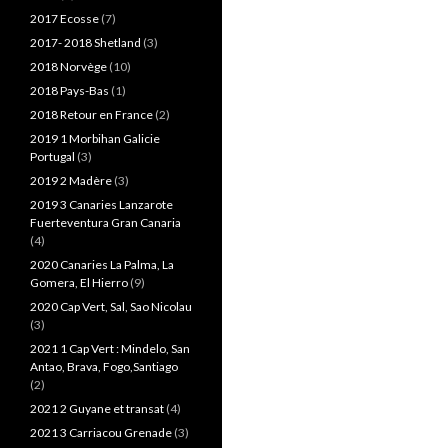
2017 Ecosse
(7)
2017- 2018 Shetland
(3)
2018 Norvège
(10)
2018 Pays-Bas
(1)
2018 Retour en France
(2)
2019 1 Morbihan Galicie
Portugal
(3)
2019 2 Madère
(3)
2019 3 Canaries Lanzarote
Fuerteventura Gran Canaria
(4)
2020 Canaries La Palma, La
Gomera, El Hierro
(9)
2020 Cap Vert, Sal, Sao Nicolau
(3)
2021 1 Cap Vert : Mindelo, San
Antao, Brava, Fogo,Santiago
(2)
2021 2 Guyane et transat
(4)
2021 3 Carriacou Grenade
(3)