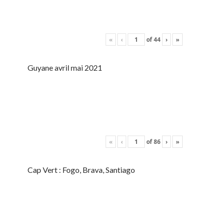
«
‹
of
44
›
»
Guyane avril mai 2021
«
‹
of
86
›
»
Cap Vert : Fogo, Brava, Santiago