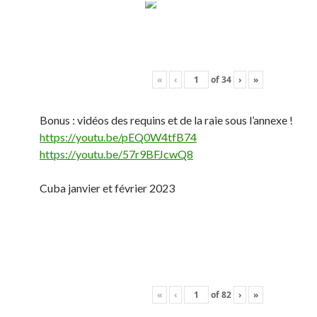
«
‹
of
34
›
»
Bonus : vidéos des requins et de la raie sous l’annexe !
https://youtu.be/pEQ0W4tfB74
https://youtu.be/57r9BFJcwQ8
Cuba janvier et février 2023
«
‹
of
82
›
»