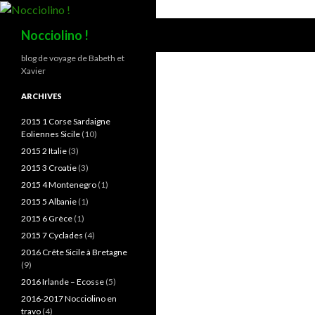
Recherche
Nocciolino !
blog de voyage de Babeth et
Xavier
ARCHIVES
2015 1 Corse Sardaigne
Eoliennes Sicile
(10)
2015 2 Italie
(3)
2015 3 Croatie
(3)
2015 4 Montenegro
(1)
2015 5 Albanie
(1)
2015 6 Grèce
(1)
2015 7 Cyclades
(4)
2016 Crête Sicile à Bretagne
(9)
2016 Irlande – Ecosse
(5)
2016-2017 Nocciolino en
travo
(4)