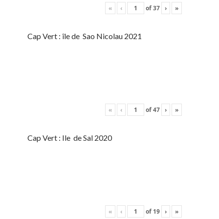
«
‹
of
37
›
»
Cap Vert : île de Sao Nicolau 2021
«
‹
of
47
›
»
Cap Vert : Ile de Sal 2020
«
‹
of
19
›
»