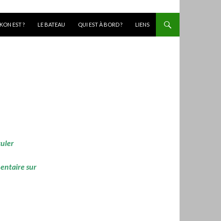
KON EST ?
LE BATEAU
QUI EST À BORD ?
LIENS
culer
mentaire sur