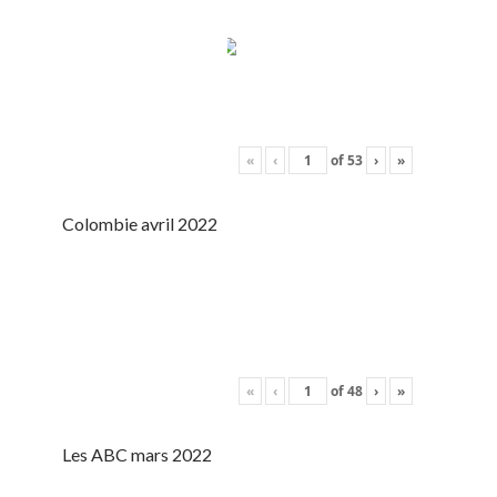
«
‹
of
53
›
»
Colombie avril 2022
«
‹
of
48
›
»
Les ABC mars 2022