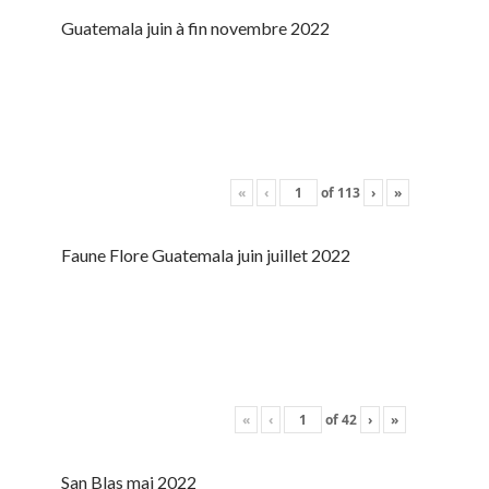
Guatemala juin à fin novembre 2022
«
‹
of
113
›
»
Faune Flore Guatemala juin juillet 2022
«
‹
of
42
›
»
San Blas mai 2022