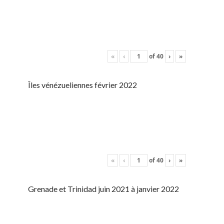
«
‹
of
40
›
»
Îles vénézueliennes février 2022
«
‹
of
40
›
»
Grenade et Trinidad juin 2021 à janvier 2022