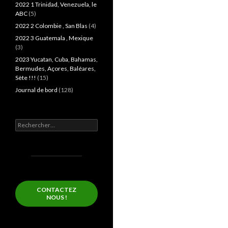
2022 1 Trinidad, Venezuela, le
ABC
(5)
2022 2 Colombie , San Blas
(4)
2022 3 Guatemala , Mexique
(3)
2023 Yucatan, Cuba, Bahamas,
Bermudes, Açores, Baléares,
Sète !!!
(15)
Journal de bord
(128)
Rechercher :
CONTACTEZ
NOUS !