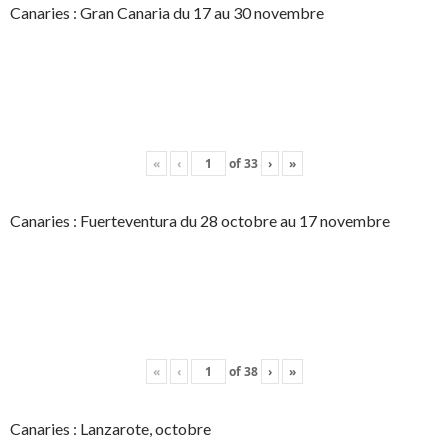
Canaries : Gran Canaria du 17 au 30 novembre
«
‹
of
33
›
»
Canaries : Fuerteventura du 28 octobre au 17 novembre
«
‹
of
38
›
»
Canaries : Lanzarote, octobre