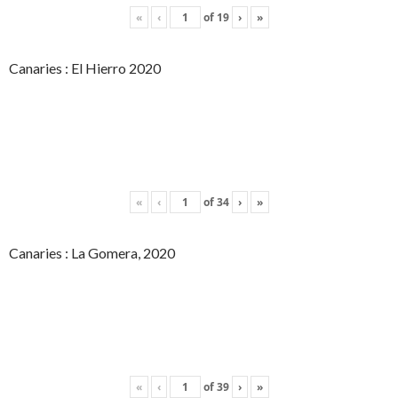
«
‹
of
19
›
»
Canaries : El Hierro 2020
«
‹
of
34
›
»
Canaries : La Gomera, 2020
«
‹
of
39
›
»