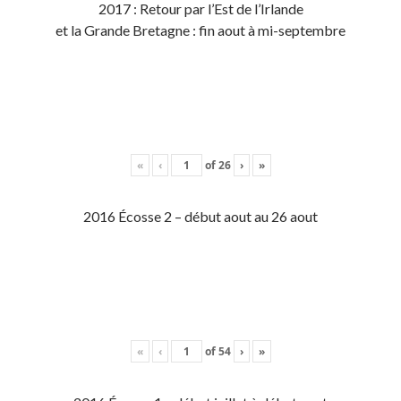
2017 : Retour par l’Est de l’Irlande
et la Grande Bretagne : fin aout à mi-septembre
«
‹
of
26
›
»
2016 Écosse 2 – début aout au 26 aout
«
‹
of
54
›
»