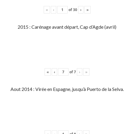
«
‹
of
30
›
»
2015 : Carénage avant départ, Cap d’Agde (avril)
«
‹
of
7
›
»
Aout 2014 : Virée en Espagne, jusqu’à Puerto de la Selva.