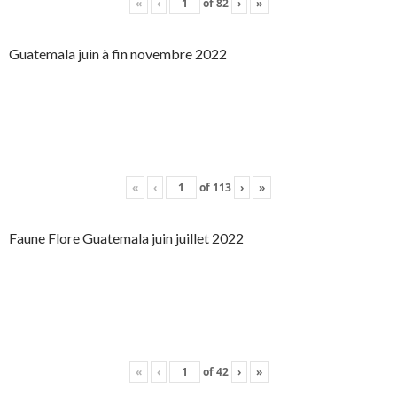
«
‹
of
82
›
»
Guatemala juin à fin novembre 2022
«
‹
of
113
›
»
Faune Flore Guatemala juin juillet 2022
«
‹
of
42
›
»