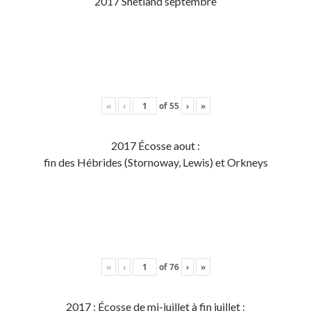
2017 Shetland septembre
«
‹
of
55
›
»
2017 Écosse aout :
fin des Hébrides (Stornoway, Lewis) et Orkneys
«
‹
of
76
›
»
2017 : Écosse de mi-juillet à fin juillet :