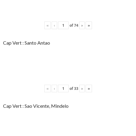
«
‹
of
74
›
»
Cap Vert : Santo Antao
«
‹
of
33
›
»
Cap Vert : Sao Vicente, Mindelo