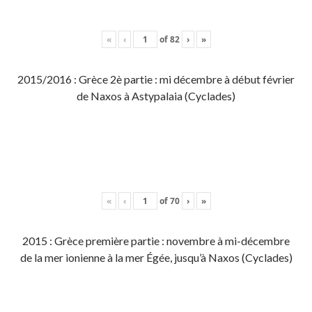
«
‹
of
82
›
»
2015/2016 : Grèce 2è partie : mi décembre à début février
de Naxos à Astypalaia (Cyclades)
«
‹
of
70
›
»
2015 : Grèce première partie : novembre à mi-décembre
de la mer ionienne à la mer Égée, jusqu’à Naxos (Cyclades)