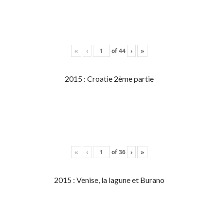
«
‹
of
44
›
»
2015 : Croatie 2ème partie
«
‹
of
36
›
»
2015 : Venise, la lagune et Burano