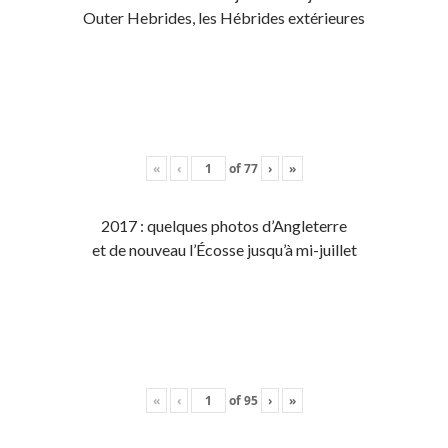
Outer Hebrides, les Hébrides extérieures
«
‹
of
77
›
»
2017 : quelques photos d’Angleterre
et de nouveau l’Écosse jusqu’à mi-juillet
«
‹
of
95
›
»