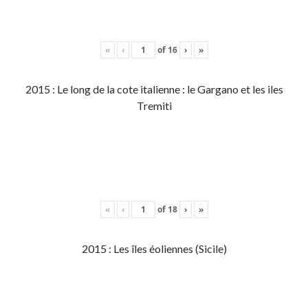
«
‹
of
16
›
»
2015 : Le long de la cote italienne : le Gargano et les iles
Tremiti
«
‹
of
18
›
»
2015 : Les îles éoliennes (Sicile)