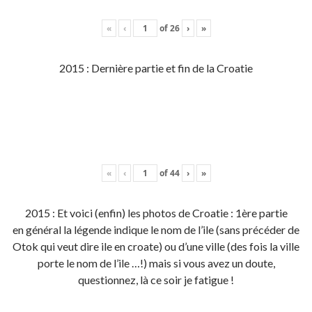
«
‹
of
26
›
»
2015 : Dernière partie et fin de la Croatie
«
‹
of
44
›
»
2015 : Et voici (enfin) les photos de Croatie : 1ère partie
en général la légende indique le nom de l’ile (sans précéder de
Otok qui veut dire ile en croate) ou d’une ville (des fois la ville
porte le nom de l’ile …!) mais si vous avez un doute,
questionnez, là ce soir je fatigue !