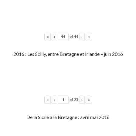
«
‹
of
44
›
»
2016 : Les Scilly, entre Bretagne et Irlande – juin 2016
«
‹
of
23
›
»
De la Sicile à la Bretagne : avril mai 2016