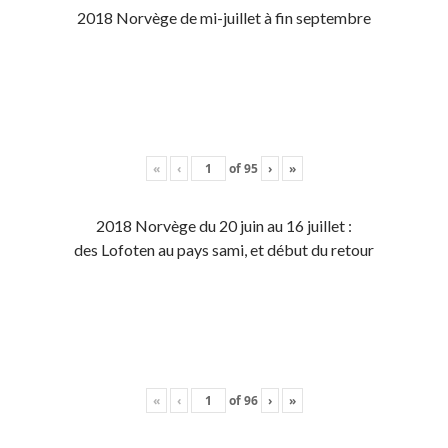
2018 Norvège de mi-juillet à fin septembre
«
‹
of
95
›
»
2018 Norvège du 20 juin au 16 juillet :
des Lofoten au pays sami, et début du retour
«
‹
of
96
›
»