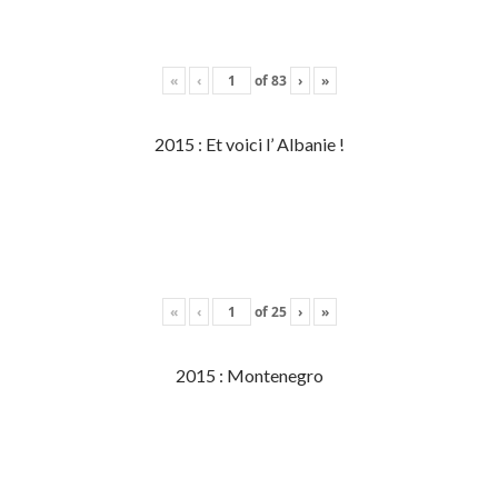
«
‹
of
83
›
»
2015 : Et voici l’ Albanie !
«
‹
of
25
›
»
2015 : Montenegro