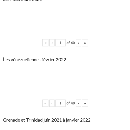
«
‹
of
40
›
»
Îles vénézueliennes février 2022
«
‹
of
40
›
»
Grenade et Trinidad juin 2021 à janvier 2022