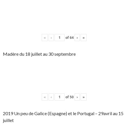
«
‹
of
64
›
»
Madère du 18 juillet au 30 septembre
«
‹
of
50
›
»
2019 Un peu de Galice (Espagne) et le Portugal – 29avril au 15
juillet