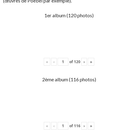
(œuvres de Poebel par exemple).
1er album (120 photos)
«
‹
of
120
›
»
2ème album (116 photos)
«
‹
of
116
›
»