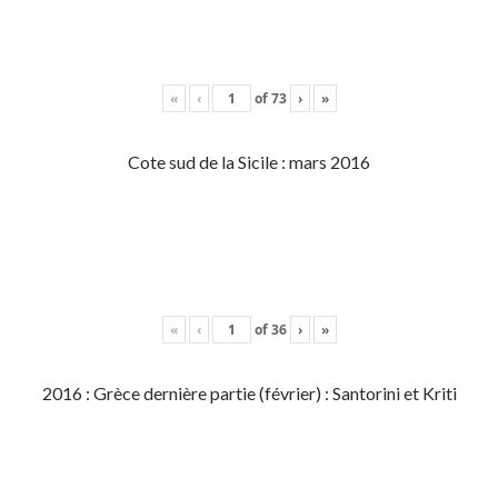
«
‹
of
73
›
»
Cote sud de la Sicile : mars 2016
«
‹
of
36
›
»
2016 : Grèce dernière partie (février) : Santorini et Kriti