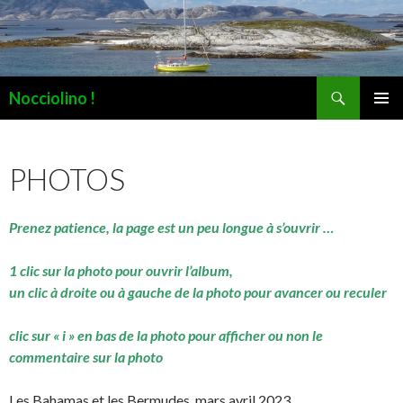
Recherche
Nocciolino !
ALLER
MENU
AU
PRINCI
CONTENU
PHOTOS
Prenez patience, la page est un peu longue à s’ouvrir …
1 clic sur la photo pour ouvrir l’album,
un clic à droite ou à gauche de la photo pour avancer ou reculer
clic sur « i » en bas de la photo pour afficher ou non le
commentaire sur la photo
Les Bahamas et les Bermudes, mars avril 2023