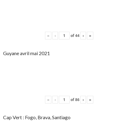
«
‹
of
44
›
»
Guyane avril mai 2021
«
‹
of
86
›
»
Cap Vert : Fogo, Brava, Santiago