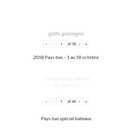
golfe gascogne
«
‹
of
78
›
»
2018 Pays bas – 1 au 18 octobre
Lauwersoog voisins
de ponton
«
‹
of
48
›
»
Pays bas spécial bateaux