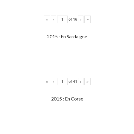
«
‹
of
16
›
»
2015 : En Sardaigne
«
‹
of
41
›
»
2015 : En Corse