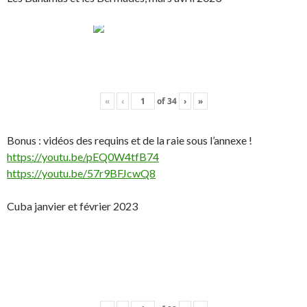
«
‹
of
34
›
»
Bonus : vidéos des requins et de la raie sous l’annexe !
https://youtu.be/pEQ0W4tfB74
https://youtu.be/57r9BFJcwQ8
Cuba janvier et février 2023