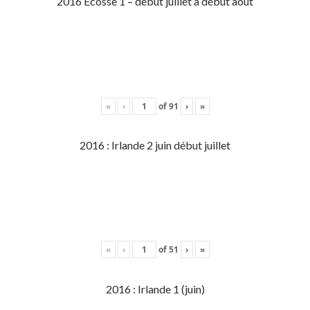
2016 Écosse 1 – début juillet à début aout
«
‹
of
91
›
»
2016 : Irlande 2 juin début juillet
«
‹
of
51
›
»
2016 : Irlande 1 (juin)