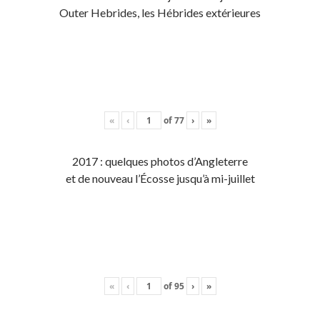
Outer Hebrides, les Hébrides extérieures
«
‹
of
77
›
»
2017 : quelques photos d’Angleterre
et de nouveau l’Écosse jusqu’à mi-juillet
«
‹
of
95
›
»