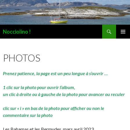
Recherche
Nocciolino !
ALLER
MENU
AU
PRINCI
CONTENU
PHOTOS
Prenez patience, la page est un peu longue à s’ouvrir …
1 clic sur la photo pour ouvrir l’album,
un clic à droite ou à gauche de la photo pour avancer ou reculer
clic sur « i » en bas de la photo pour afficher ou non le
commentaire sur la photo
Les Bahamas et les Bermudes, mars avril 2023