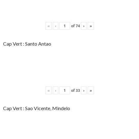
«
‹
of
74
›
»
Cap Vert : Santo Antao
«
‹
of
33
›
»
Cap Vert : Sao Vicente, Mindelo