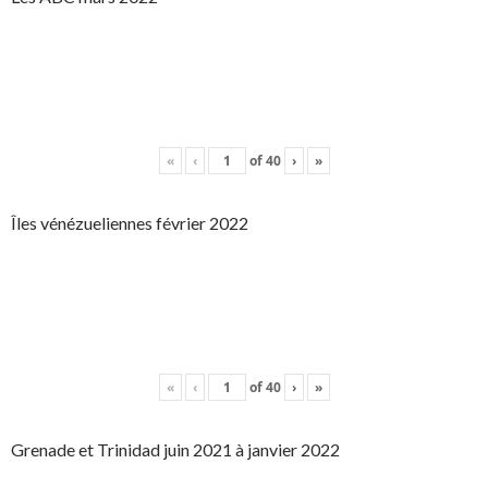
«
‹
of
40
›
»
Îles vénézueliennes février 2022
«
‹
of
40
›
»
Grenade et Trinidad juin 2021 à janvier 2022