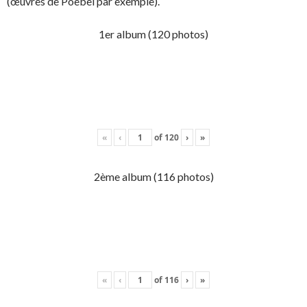
(œuvres de Poebel par exemple).
1er album (120 photos)
«
‹
of
120
›
»
2ème album (116 photos)
«
‹
of
116
›
»