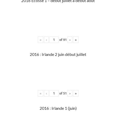
2016 Écosse 1 – début juillet à début aout
«
‹
of
91
›
»
2016 : Irlande 2 juin début juillet
«
‹
of
51
›
»
2016 : Irlande 1 (juin)