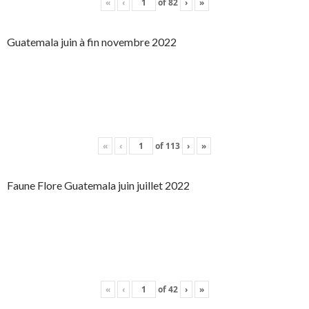
«
‹
of
82
›
»
Guatemala juin à fin novembre 2022
«
‹
of
113
›
»
Faune Flore Guatemala juin juillet 2022
«
‹
of
42
›
»