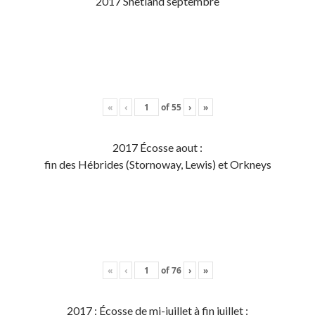
2017 Shetland septembre
«
‹
of
55
›
»
2017 Écosse aout :
fin des Hébrides (Stornoway, Lewis) et Orkneys
«
‹
of
76
›
»
2017 : Écosse de mi-juillet à fin juillet :