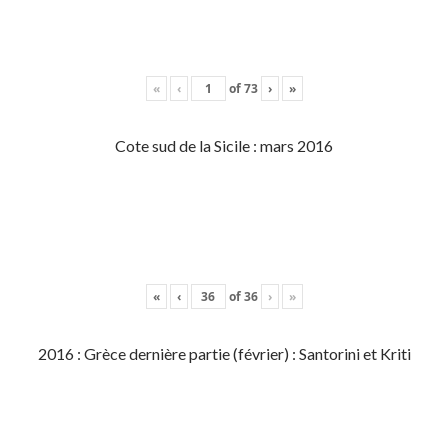
«
‹
of
73
›
»
Cote sud de la Sicile : mars 2016
«
‹
of
36
›
»
2016 : Grèce dernière partie (février) : Santorini et Kriti