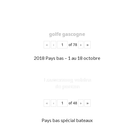
golfe gascogne
«
‹
of
78
›
»
2018 Pays bas – 1 au 18 octobre
Lauwersoog voisins
de ponton
«
‹
of
48
›
»
Pays bas spécial bateaux