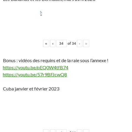
«
‹
of
34
›
»
Bonus : vidéos des requins et de la raie sous l’annexe !
https://youtu.be/pEQ0W4tfB74
https://youtu.be/57r9BFJcwQ8
Cuba janvier et février 2023