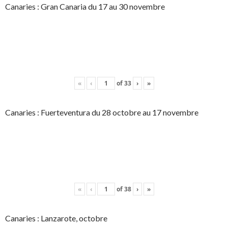
Canaries : Gran Canaria du 17 au 30 novembre
«
‹
of
33
›
»
Canaries : Fuerteventura du 28 octobre au 17 novembre
«
‹
of
38
›
»
Canaries : Lanzarote, octobre