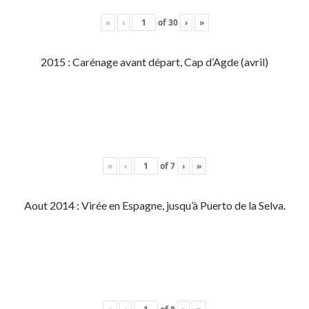
«
‹
of
30
›
»
2015 : Carénage avant départ, Cap d’Agde (avril)
«
‹
of
7
›
»
Aout 2014 : Virée en Espagne, jusqu’à Puerto de la Selva.