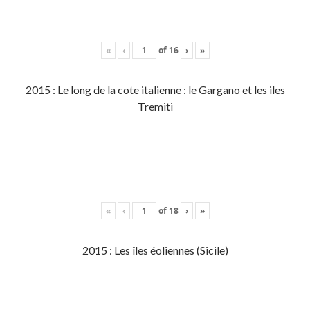
«
‹
of
16
›
»
2015 : Le long de la cote italienne : le Gargano et les iles
Tremiti
«
‹
of
18
›
»
2015 : Les îles éoliennes (Sicile)