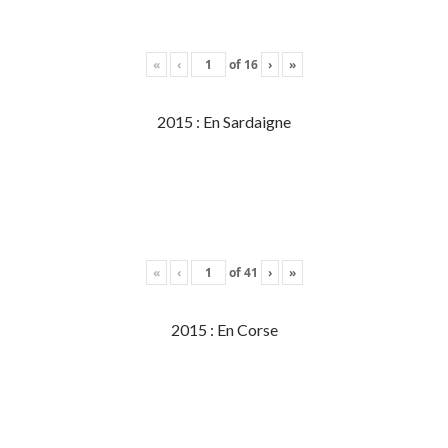
«
‹
of
16
›
»
2015 : En Sardaigne
«
‹
of
41
›
»
2015 : En Corse