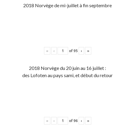
2018 Norvège de mi-juillet à fin septembre
«
‹
of
95
›
»
2018 Norvège du 20 juin au 16 juillet :
des Lofoten au pays sami, et début du retour
«
‹
of
96
›
»