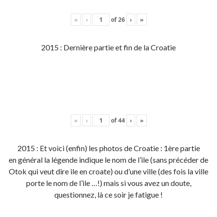
«
‹
of
26
›
»
2015 : Dernière partie et fin de la Croatie
«
‹
of
44
›
»
2015 : Et voici (enfin) les photos de Croatie : 1ère partie
en général la légende indique le nom de l’ile (sans précéder de
Otok qui veut dire ile en croate) ou d’une ville (des fois la ville
porte le nom de l’ile …!) mais si vous avez un doute,
questionnez, là ce soir je fatigue !