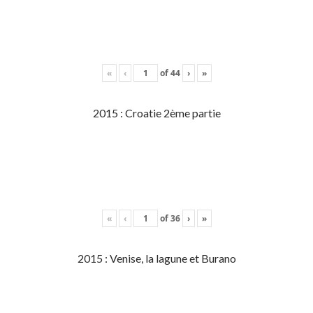
«
‹
of
44
›
»
2015 : Croatie 2ème partie
«
‹
of
36
›
»
2015 : Venise, la lagune et Burano