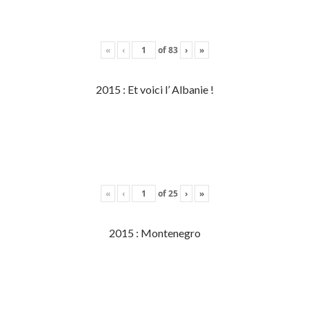
«
‹
of
83
›
»
2015 : Et voici l’ Albanie !
«
‹
of
25
›
»
2015 : Montenegro