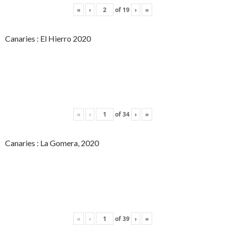
«
‹
of
19
›
»
Canaries : El Hierro 2020
«
‹
of
34
›
»
Canaries : La Gomera, 2020
«
‹
of
39
›
»