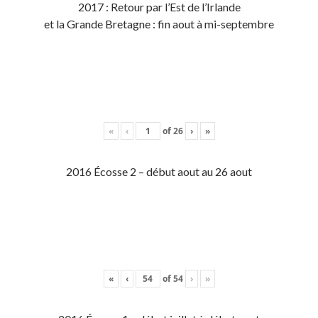
2017 : Retour par l’Est de l’Irlande
et la Grande Bretagne : fin aout à mi-septembre
«
‹
of
26
›
»
2016 Écosse 2 – début aout au 26 aout
«
‹
of
54
›
»