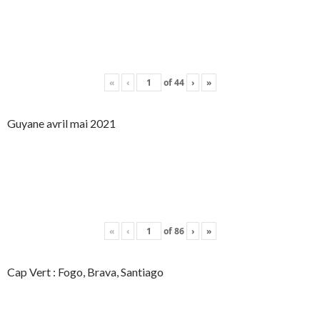
«
‹
of
44
›
»
Guyane avril mai 2021
«
‹
of
86
›
»
Cap Vert : Fogo, Brava, Santiago