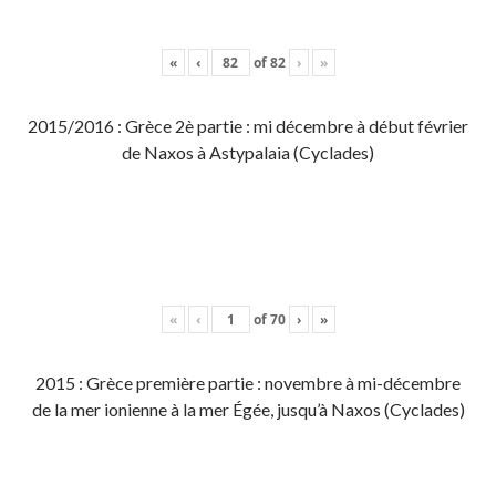
«
‹
of
82
›
»
2015/2016 : Grèce 2è partie : mi décembre à début février
de Naxos à Astypalaia (Cyclades)
«
‹
of
70
›
»
2015 : Grèce première partie : novembre à mi-décembre
de la mer ionienne à la mer Égée, jusqu’à Naxos (Cyclades)