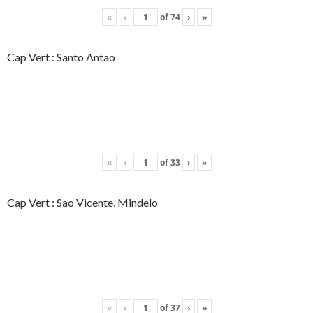
«
‹
of
74
›
»
Cap Vert : Santo Antao
«
‹
of
33
›
»
Cap Vert : Sao Vicente, Mindelo
«
‹
of
37
›
»