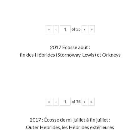
«
‹
of
55
›
»
2017 Écosse aout :
fin des Hébrides (Stornoway, Lewis) et Orkneys
«
‹
of
76
›
»
2017 : Écosse de mi-juillet à fin juillet :
Outer Hebrides, les Hébrides extérieures