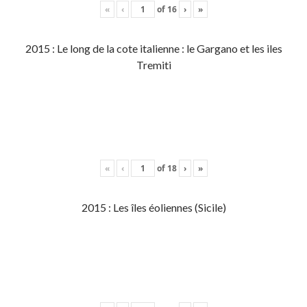
«
‹
of
16
›
»
2015 : Le long de la cote italienne : le Gargano et les iles
Tremiti
«
‹
of
18
›
»
2015 : Les îles éoliennes (Sicile)