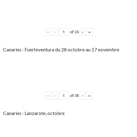
«
‹
of
33
›
»
Canaries : Fuerteventura du 28 octobre au 17 novembre
«
‹
of
38
›
»
Canaries : Lanzarote, octobre