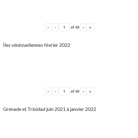
«
‹
of
40
›
»
Îles vénézueliennes février 2022
«
‹
of
40
›
»
Grenade et Trinidad juin 2021 à janvier 2022