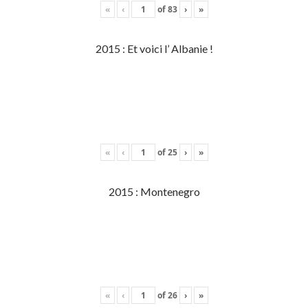
«
‹
of
83
›
»
2015 : Et voici l’ Albanie !
«
‹
of
25
›
»
2015 : Montenegro
«
‹
of
26
›
»