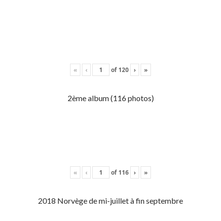
«
‹
of
120
›
»
2ème album (116 photos)
«
‹
of
116
›
»
2018 Norvège de mi-juillet à fin septembre