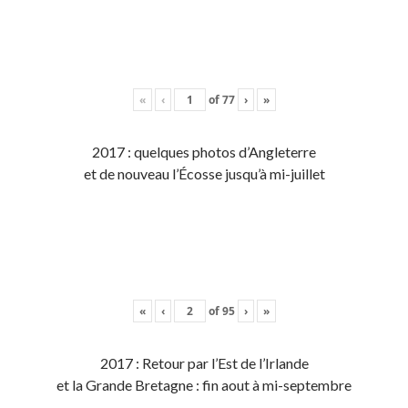
«
‹
of
77
›
»
2017 : quelques photos d’Angleterre
et de nouveau l’Écosse jusqu’à mi-juillet
«
‹
of
95
›
»
2017 : Retour par l’Est de l’Irlande
et la Grande Bretagne : fin aout à mi-septembre