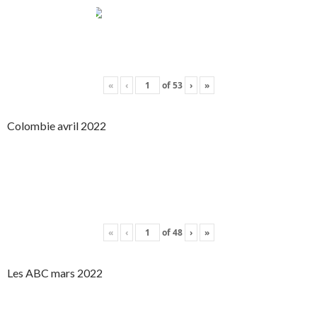
«
‹
of
53
›
»
Colombie avril 2022
«
‹
of
48
›
»
Les ABC mars 2022