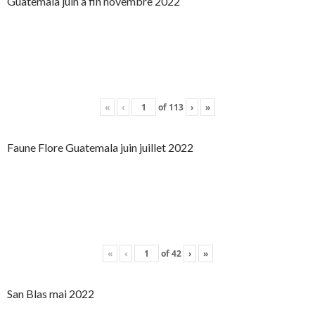
Guatemala juin à fin novembre 2022
«
‹
of
113
›
»
Faune Flore Guatemala juin juillet 2022
«
‹
of
42
›
»
San Blas mai 2022