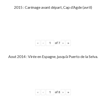
2015 : Carénage avant départ, Cap d’Agde (avril)
«
‹
of
7
›
»
Aout 2014 : Virée en Espagne, jusqu’à Puerto de la Selva.
«
‹
of
8
›
»