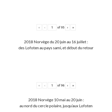
«
‹
of
95
›
»
2018 Norvège du 20 juin au 16 juillet :
des Lofoten au pays sami, et début du retour
«
‹
of
96
›
»
2018 Norvège 10 mai au 20 juin :
au nord du cercle polaire, jusqu’aux Lofoten