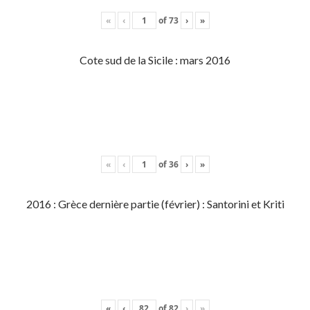
«
‹
of
73
›
»
Cote sud de la Sicile : mars 2016
«
‹
of
36
›
»
2016 : Grèce dernière partie (février) : Santorini et Kriti
«
‹
of
82
›
»