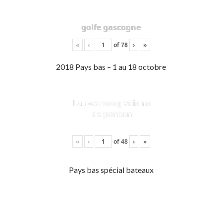
golfe gascogne
«
‹
of
78
›
»
2018 Pays bas – 1 au 18 octobre
Lauwersoog voisins
de ponton
«
‹
of
48
›
»
Pays bas spécial bateaux