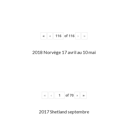
«
‹
of
116
›
»
2018 Norvège 17 avril au 10 mai
«
‹
of
70
›
»
2017 Shetland septembre