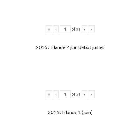
«
‹
of
91
›
»
2016 : Irlande 2 juin début juillet
«
‹
of
51
›
»
2016 : Irlande 1 (juin)