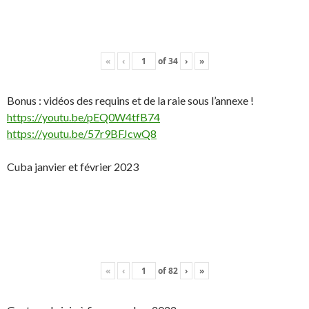
«
‹
of
34
›
»
Bonus : vidéos des requins et de la raie sous l’annexe !
https://youtu.be/pEQ0W4tfB74
https://youtu.be/57r9BFJcwQ8
Cuba janvier et février 2023
«
‹
of
82
›
»