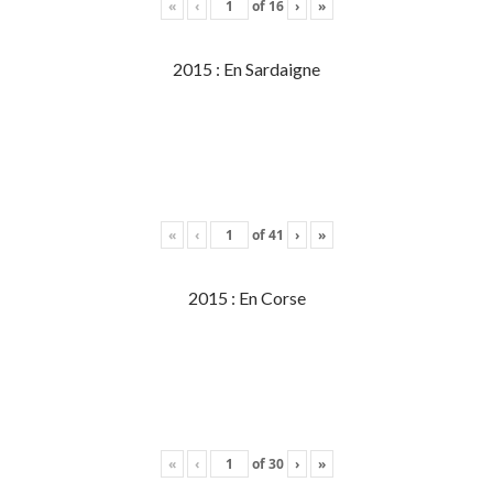
«
‹
of
16
›
»
2015 : En Sardaigne
«
‹
of
41
›
»
2015 : En Corse
«
‹
of
30
›
»