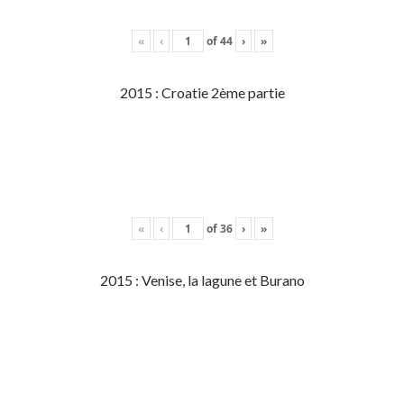
«
‹
of
44
›
»
2015 : Croatie 2ème partie
«
‹
of
36
›
»
2015 : Venise, la lagune et Burano