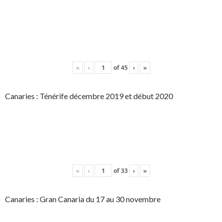
«
‹
of
45
›
»
Canaries : Ténérife décembre 2019 et début 2020
«
‹
of
33
›
»
Canaries : Gran Canaria du 17 au 30 novembre