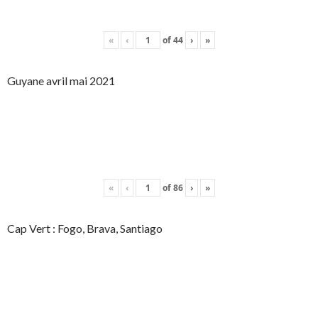
«
‹
of
44
›
»
Guyane avril mai 2021
«
‹
of
86
›
»
Cap Vert : Fogo, Brava, Santiago