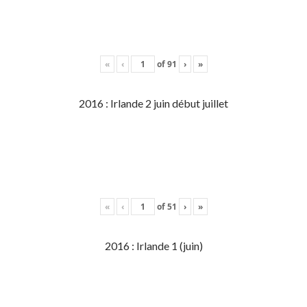
«
‹
of
91
›
»
2016 : Irlande 2 juin début juillet
«
‹
of
51
›
»
2016 : Irlande 1 (juin)