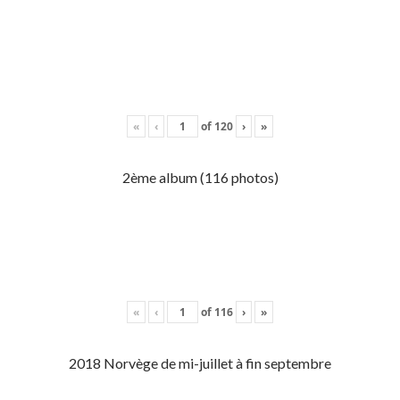
«
‹
of
120
›
»
2ème album (116 photos)
«
‹
of
116
›
»
2018 Norvège de mi-juillet à fin septembre