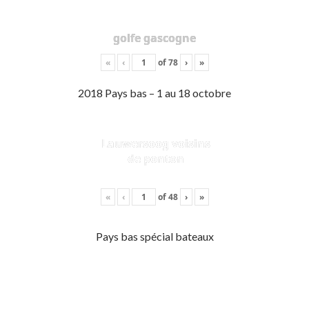
golfe gascogne
«
‹
of
78
›
»
2018 Pays bas – 1 au 18 octobre
Lauwersoog voisins
de ponton
«
‹
of
48
›
»
Pays bas spécial bateaux