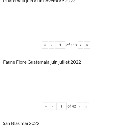
Guatemala juin à fin novembre 2022
«
‹
of
113
›
»
Faune Flore Guatemala juin juillet 2022
«
‹
of
42
›
»
San Blas mai 2022