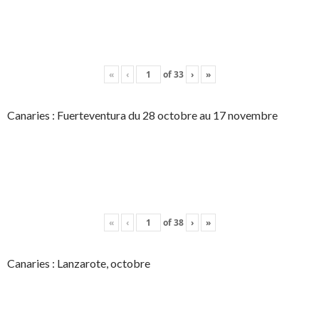
«
‹
of
33
›
»
Canaries : Fuerteventura du 28 octobre au 17 novembre
«
‹
of
38
›
»
Canaries : Lanzarote, octobre