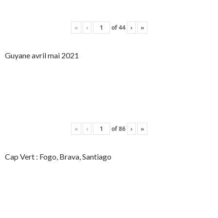
«
‹
of
44
›
»
Guyane avril mai 2021
«
‹
of
86
›
»
Cap Vert : Fogo, Brava, Santiago