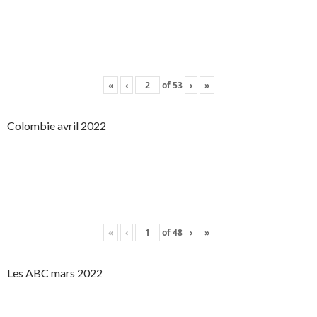
«
‹
of
53
›
»
Colombie avril 2022
«
‹
of
48
›
»
Les ABC mars 2022