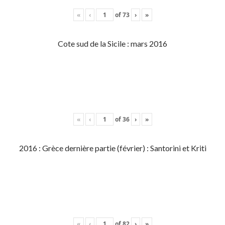
«
‹
of
73
›
»
Cote sud de la Sicile : mars 2016
«
‹
of
36
›
»
2016 : Grèce dernière partie (février) : Santorini et Kriti
«
‹
of
82
›
»