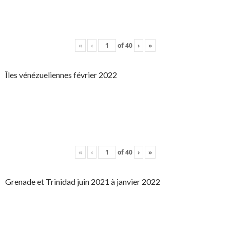
«
‹
of
40
›
»
Îles vénézueliennes février 2022
«
‹
of
40
›
»
Grenade et Trinidad juin 2021 à janvier 2022