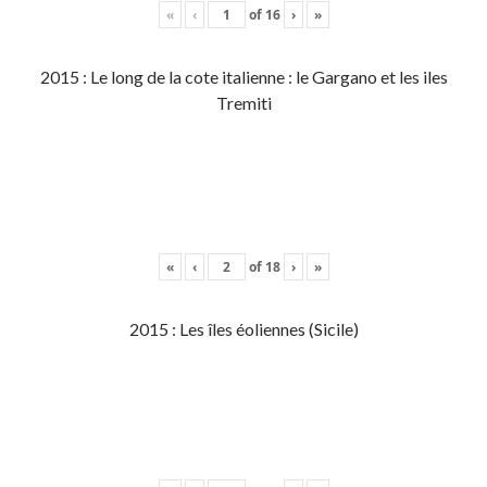
«
‹
of
16
›
»
2015 : Le long de la cote italienne : le Gargano et les iles
Tremiti
«
‹
of
18
›
»
2015 : Les îles éoliennes (Sicile)