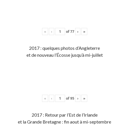
«
‹
of
77
›
»
2017 : quelques photos d’Angleterre
et de nouveau l’Écosse jusqu’à mi-juillet
«
‹
of
95
›
»
2017 : Retour par l’Est de l’Irlande
et la Grande Bretagne : fin aout à mi-septembre