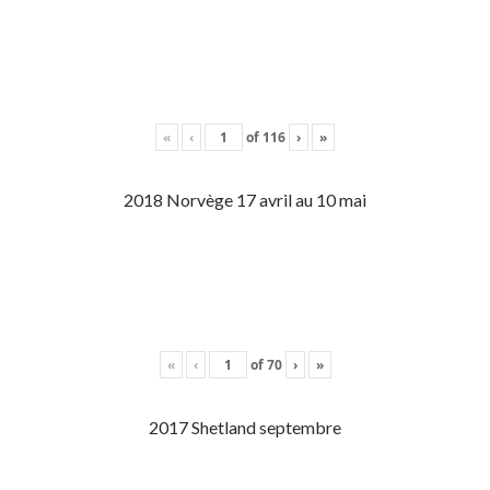
«
‹
of
116
›
»
2018 Norvège 17 avril au 10 mai
«
‹
of
70
›
»
2017 Shetland septembre