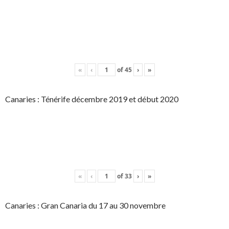
«
‹
of
45
›
»
Canaries : Ténérife décembre 2019 et début 2020
«
‹
of
33
›
»
Canaries : Gran Canaria du 17 au 30 novembre