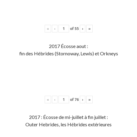
«
‹
of
55
›
»
2017 Écosse aout :
fin des Hébrides (Stornoway, Lewis) et Orkneys
«
‹
of
76
›
»
2017 : Écosse de mi-juillet à fin juillet :
Outer Hebrides, les Hébrides extérieures