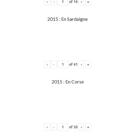
«
‹
of
16
›
»
2015 : En Sardaigne
«
‹
of
41
›
»
2015 : En Corse
«
‹
of
30
›
»