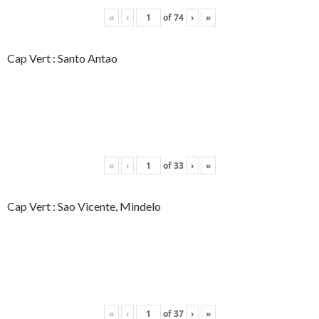
«
‹
of
74
›
»
Cap Vert : Santo Antao
«
‹
of
33
›
»
Cap Vert : Sao Vicente, Mindelo
«
‹
of
37
›
»