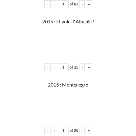
«
‹
of
83
›
»
2015 : Et voici l’ Albanie !
«
‹
of
25
›
»
2015 : Montenegro
«
‹
of
26
›
»