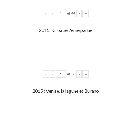
«
‹
of
44
›
»
2015 : Croatie 2ème partie
«
‹
of
36
›
»
2015 : Venise, la lagune et Burano