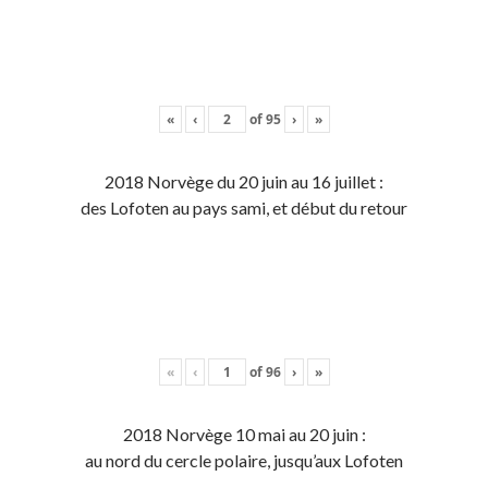
«
‹
of
95
›
»
2018 Norvège du 20 juin au 16 juillet :
des Lofoten au pays sami, et début du retour
«
‹
of
96
›
»
2018 Norvège 10 mai au 20 juin :
au nord du cercle polaire, jusqu’aux Lofoten