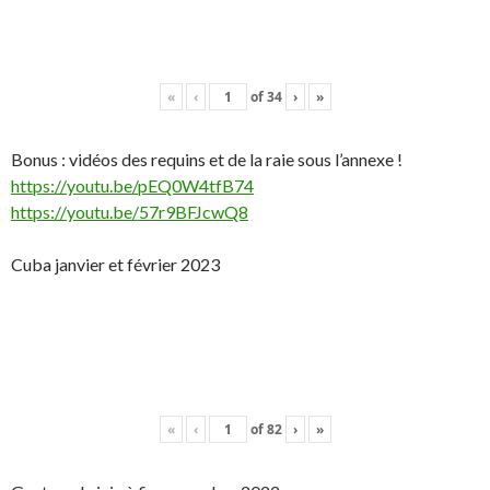
«
‹
of
34
›
»
Bonus : vidéos des requins et de la raie sous l’annexe !
https://youtu.be/pEQ0W4tfB74
https://youtu.be/57r9BFJcwQ8
Cuba janvier et février 2023
«
‹
of
82
›
»