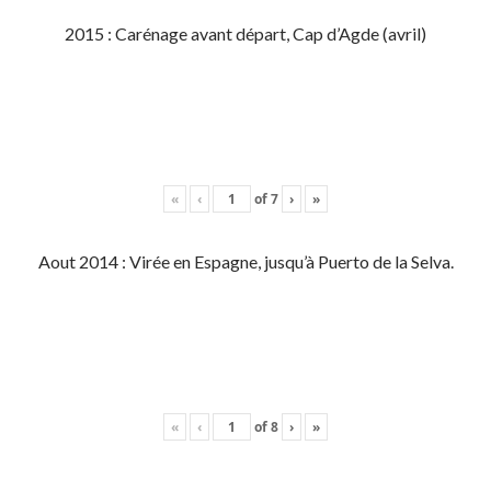
2015 : Carénage avant départ, Cap d’Agde (avril)
«
‹
of
7
›
»
Aout 2014 : Virée en Espagne, jusqu’à Puerto de la Selva.
«
‹
of
8
›
»