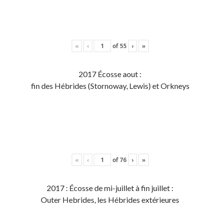
«
‹
of
55
›
»
2017 Écosse aout :
fin des Hébrides (Stornoway, Lewis) et Orkneys
«
‹
of
76
›
»
2017 : Écosse de mi-juillet à fin juillet :
Outer Hebrides, les Hébrides extérieures