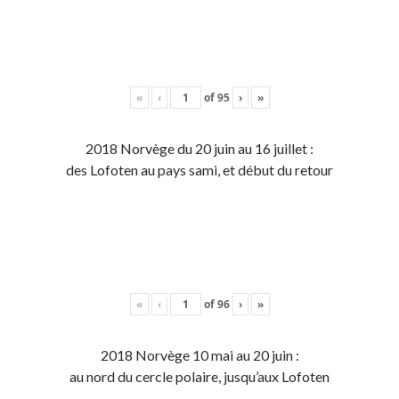
«
‹
of
95
›
»
2018 Norvège du 20 juin au 16 juillet :
des Lofoten au pays sami, et début du retour
«
‹
of
96
›
»
2018 Norvège 10 mai au 20 juin :
au nord du cercle polaire, jusqu’aux Lofoten