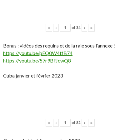
«
‹
of
34
›
»
Bonus : vidéos des requins et de la raie sous l’annexe !
https://youtu.be/pEQ0W4tfB74
https://youtu.be/57r9BFJcwQ8
Cuba janvier et février 2023
«
‹
of
82
›
»