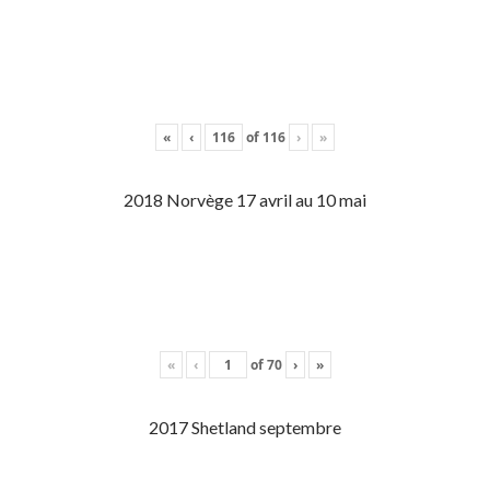
«
‹
of
116
›
»
2018 Norvège 17 avril au 10 mai
«
‹
of
70
›
»
2017 Shetland septembre