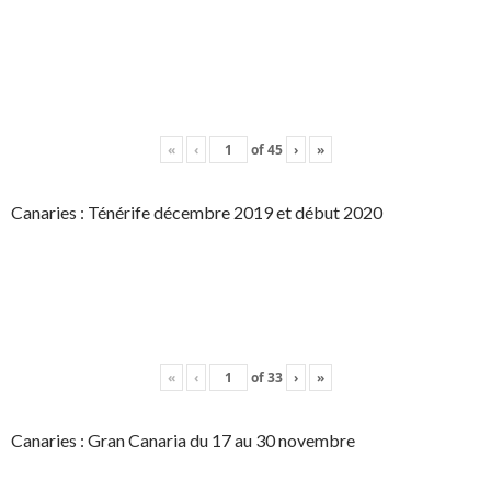
«
‹
of
45
›
»
Canaries : Ténérife décembre 2019 et début 2020
«
‹
of
33
›
»
Canaries : Gran Canaria du 17 au 30 novembre