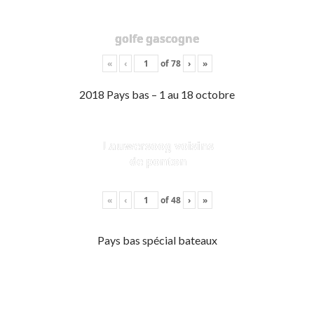
golfe gascogne
«
‹
of
78
›
»
2018 Pays bas – 1 au 18 octobre
Lauwersoog voisins
de ponton
«
‹
of
48
›
»
Pays bas spécial bateaux