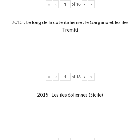
«
‹
of
16
›
»
2015 : Le long de la cote italienne : le Gargano et les iles
Tremiti
«
‹
of
18
›
»
2015 : Les îles éoliennes (Sicile)