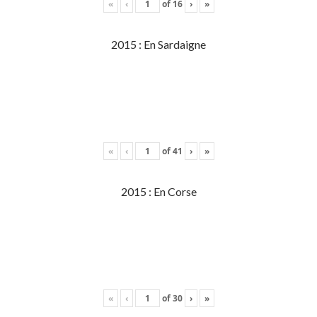
«
‹
of
16
›
»
2015 : En Sardaigne
«
‹
of
41
›
»
2015 : En Corse
«
‹
of
30
›
»