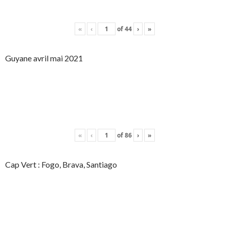
«
‹
of
44
›
»
Guyane avril mai 2021
«
‹
of
86
›
»
Cap Vert : Fogo, Brava, Santiago