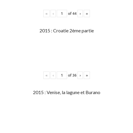
«
‹
of
44
›
»
2015 : Croatie 2ème partie
«
‹
of
36
›
»
2015 : Venise, la lagune et Burano