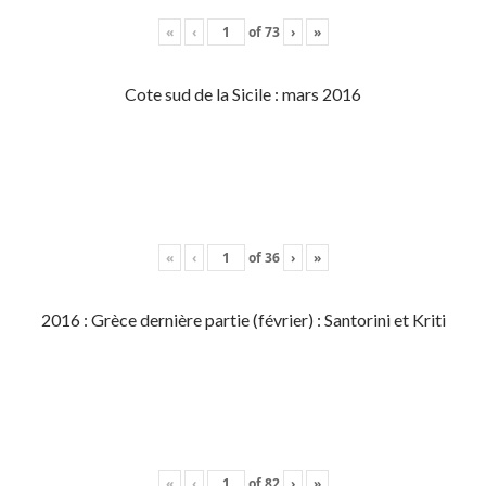
«
‹
of
73
›
»
Cote sud de la Sicile : mars 2016
«
‹
of
36
›
»
2016 : Grèce dernière partie (février) : Santorini et Kriti
«
‹
of
82
›
»