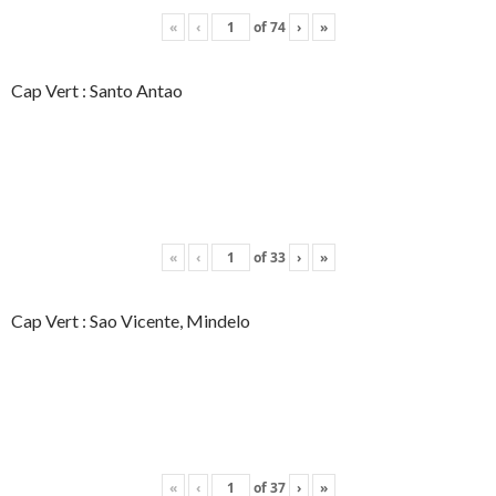
«
‹
of
74
›
»
Cap Vert : Santo Antao
«
‹
of
33
›
»
Cap Vert : Sao Vicente, Mindelo
«
‹
of
37
›
»