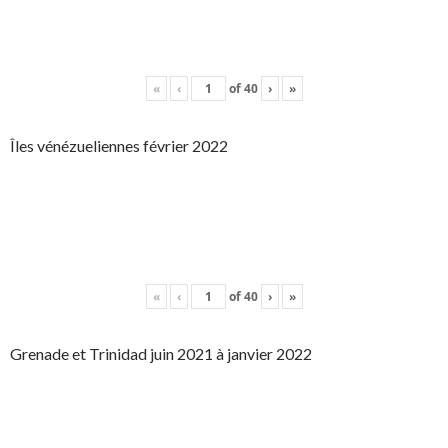
«
‹
of
40
›
»
Îles vénézueliennes février 2022
«
‹
of
40
›
»
Grenade et Trinidad juin 2021 à janvier 2022