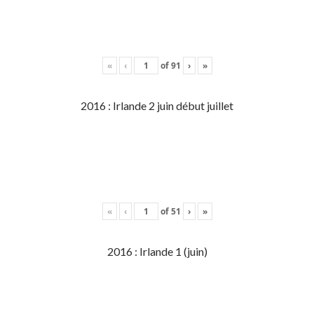
«
‹
of
91
›
»
2016 : Irlande 2 juin début juillet
«
‹
of
51
›
»
2016 : Irlande 1 (juin)