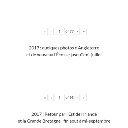
«
‹
of
77
›
»
2017 : quelques photos d’Angleterre
et de nouveau l’Écosse jusqu’à mi-juillet
«
‹
of
95
›
»
2017 : Retour par l’Est de l’Irlande
et la Grande Bretagne : fin aout à mi-septembre