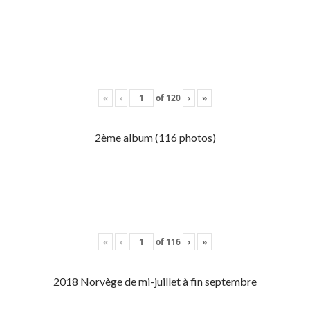
«
‹
of
120
›
»
2ème album (116 photos)
«
‹
of
116
›
»
2018 Norvège de mi-juillet à fin septembre