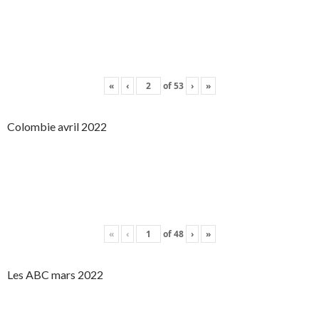
«
‹
of
53
›
»
Colombie avril 2022
«
‹
of
48
›
»
Les ABC mars 2022