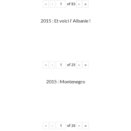
«
‹
of
83
›
»
2015 : Et voici l’ Albanie !
«
‹
of
25
›
»
2015 : Montenegro
«
‹
of
26
›
»