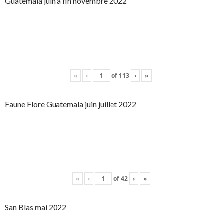
Guatemala juin à fin novembre 2022
«
‹
of
113
›
»
Faune Flore Guatemala juin juillet 2022
«
‹
of
42
›
»
San Blas mai 2022