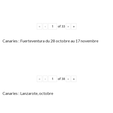
«
‹
of
33
›
»
Canaries : Fuerteventura du 28 octobre au 17 novembre
«
‹
of
38
›
»
Canaries : Lanzarote, octobre