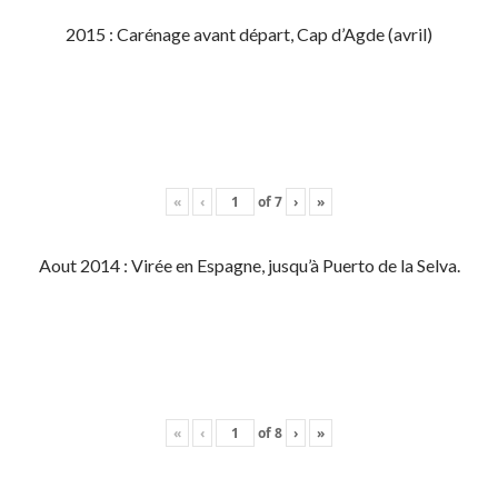
2015 : Carénage avant départ, Cap d’Agde (avril)
«
‹
of
7
›
»
Aout 2014 : Virée en Espagne, jusqu’à Puerto de la Selva.
«
‹
of
8
›
»