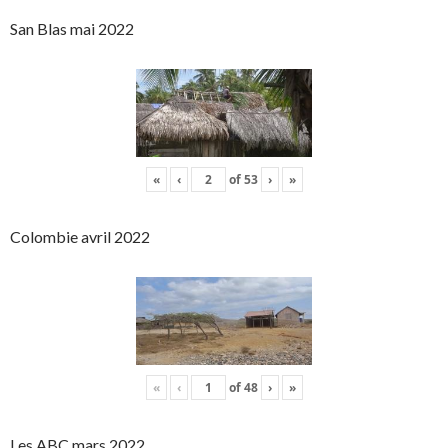
San Blas mai 2022
«
‹
of
53
›
»
Colombie avril 2022
«
‹
of
48
›
»
Les ABC mars 2022