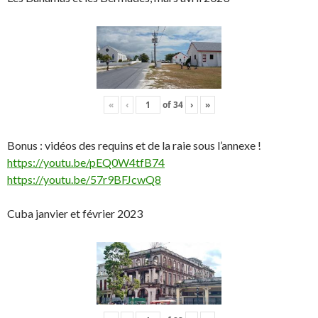
«
‹
of
34
›
»
Bonus : vidéos des requins et de la raie sous l’annexe !
https://youtu.be/pEQ0W4tfB74
https://youtu.be/57r9BFJcwQ8
Cuba janvier et février 2023