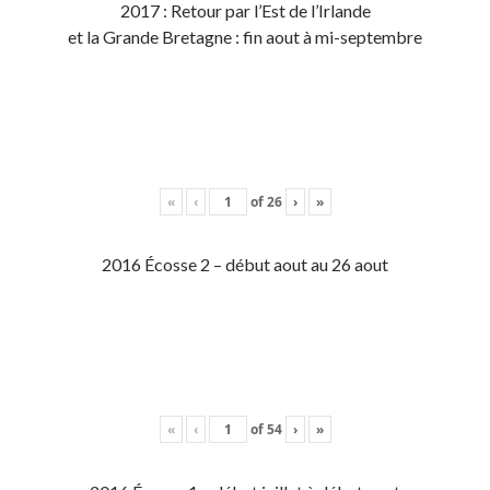
2017 : Retour par l’Est de l’Irlande
et la Grande Bretagne : fin aout à mi-septembre
«
‹
of
26
›
»
2016 Écosse 2 – début aout au 26 aout
«
‹
of
54
›
»