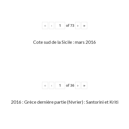
«
‹
of
73
›
»
Cote sud de la Sicile : mars 2016
«
‹
of
36
›
»
2016 : Grèce dernière partie (février) : Santorini et Kriti