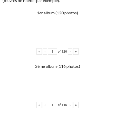
(œuvres de Poebel par exemple).
1er album (120 photos)
«
‹
of
120
›
»
2ème album (116 photos)
«
‹
of
116
›
»