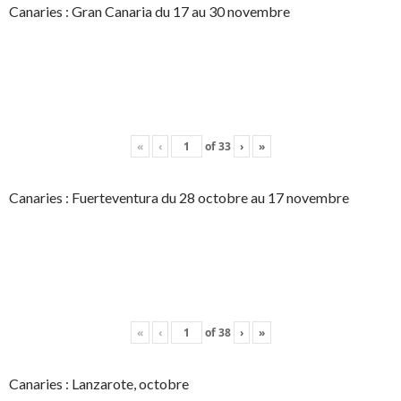
Canaries : Gran Canaria du 17 au 30 novembre
«
‹
of
33
›
»
Canaries : Fuerteventura du 28 octobre au 17 novembre
«
‹
of
38
›
»
Canaries : Lanzarote, octobre