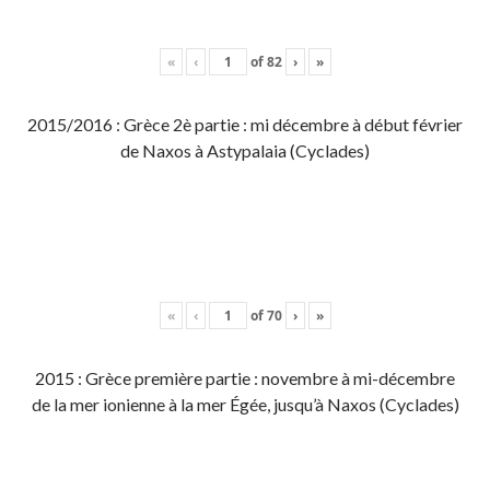
«
‹
of
82
›
»
2015/2016 : Grèce 2è partie : mi décembre à début février
de Naxos à Astypalaia (Cyclades)
«
‹
of
70
›
»
2015 : Grèce première partie : novembre à mi-décembre
de la mer ionienne à la mer Égée, jusqu’à Naxos (Cyclades)