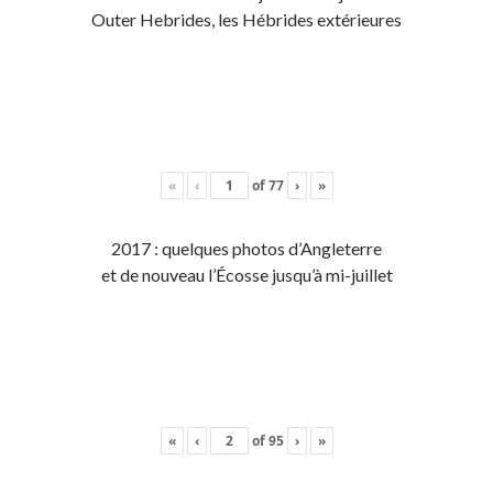
Outer Hebrides, les Hébrides extérieures
«
‹
of
77
›
»
2017 : quelques photos d’Angleterre
et de nouveau l’Écosse jusqu’à mi-juillet
«
‹
of
95
›
»