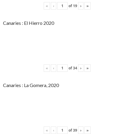
«
‹
of
19
›
»
Canaries : El Hierro 2020
«
‹
of
34
›
»
Canaries : La Gomera, 2020
«
‹
of
39
›
»