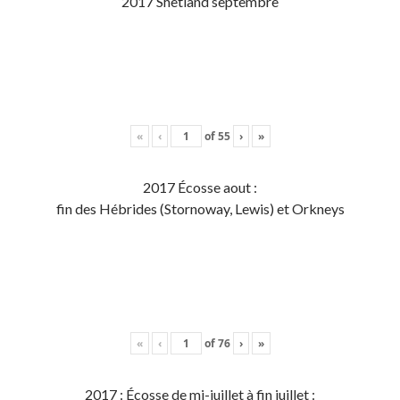
2017 Shetland septembre
«
‹
of
55
›
»
2017 Écosse aout :
fin des Hébrides (Stornoway, Lewis) et Orkneys
«
‹
of
76
›
»
2017 : Écosse de mi-juillet à fin juillet :