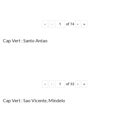
«
‹
of
74
›
»
Cap Vert : Santo Antao
«
‹
of
33
›
»
Cap Vert : Sao Vicente, Mindelo