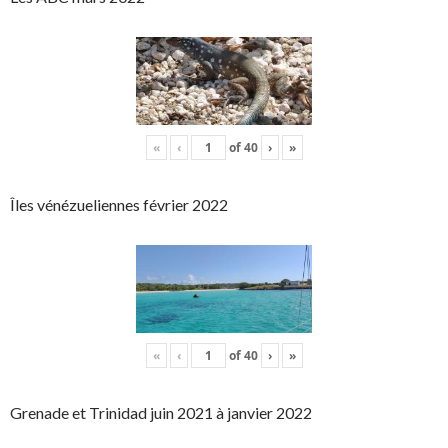
«
‹
of
40
›
»
Îles vénézueliennes février 2022
«
‹
of
40
›
»
Grenade et Trinidad juin 2021 à janvier 2022