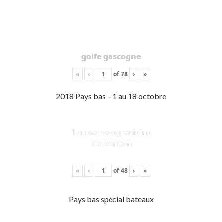
golfe gascogne
«
‹
of
78
›
»
2018 Pays bas – 1 au 18 octobre
Lauwersoog voisins
de ponton
«
‹
of
48
›
»
Pays bas spécial bateaux