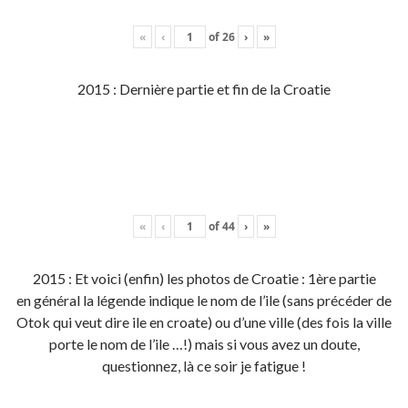
«
‹
of
26
›
»
2015 : Dernière partie et fin de la Croatie
«
‹
of
44
›
»
2015 : Et voici (enfin) les photos de Croatie : 1ère partie
en général la légende indique le nom de l’ile (sans précéder de
Otok qui veut dire ile en croate) ou d’une ville (des fois la ville
porte le nom de l’ile …!) mais si vous avez un doute,
questionnez, là ce soir je fatigue !