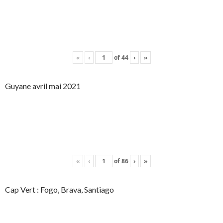
«
‹
of
44
›
»
Guyane avril mai 2021
«
‹
of
86
›
»
Cap Vert : Fogo, Brava, Santiago