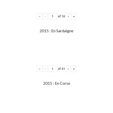
«
‹
of
16
›
»
2015 : En Sardaigne
«
‹
of
41
›
»
2015 : En Corse