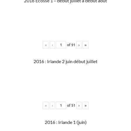
2016 Écosse 1 – début juillet à début aout
«
‹
of
91
›
»
2016 : Irlande 2 juin début juillet
«
‹
of
51
›
»
2016 : Irlande 1 (juin)