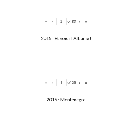
«
‹
of
83
›
»
2015 : Et voici l’ Albanie !
«
‹
of
25
›
»
2015 : Montenegro