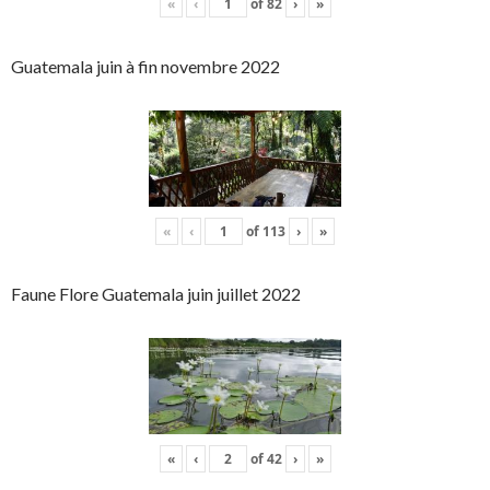
«
‹
of
82
›
»
Guatemala juin à fin novembre 2022
«
‹
of
113
›
»
Faune Flore Guatemala juin juillet 2022
«
‹
of
42
›
»