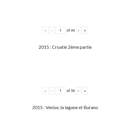
«
‹
of
44
›
»
2015 : Croatie 2ème partie
«
‹
of
36
›
»
2015 : Venise, la lagune et Burano