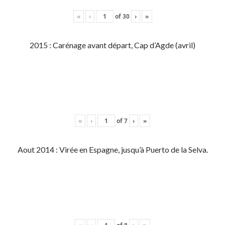
«
‹
of
30
›
»
2015 : Carénage avant départ, Cap d’Agde (avril)
«
‹
of
7
›
»
Aout 2014 : Virée en Espagne, jusqu’à Puerto de la Selva.