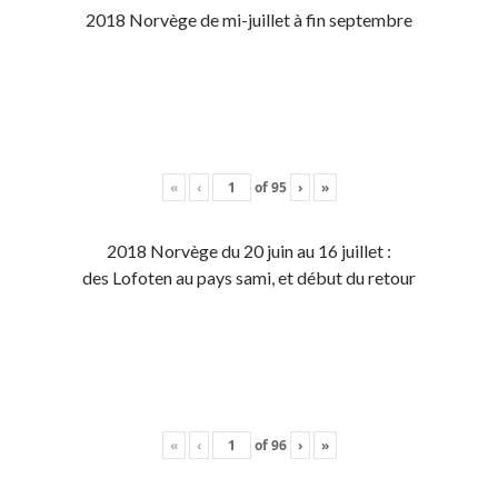
2018 Norvège de mi-juillet à fin septembre
«
‹
of
95
›
»
2018 Norvège du 20 juin au 16 juillet :
des Lofoten au pays sami, et début du retour
«
‹
of
96
›
»