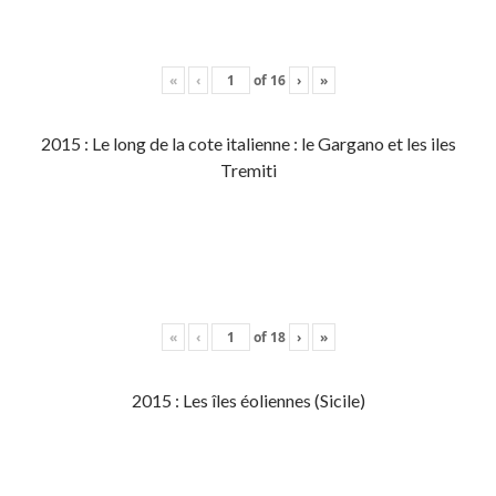
«
‹
of
16
›
»
2015 : Le long de la cote italienne : le Gargano et les iles
Tremiti
«
‹
of
18
›
»
2015 : Les îles éoliennes (Sicile)