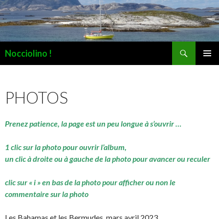
Recherche
Nocciolino !
ALLER
MENU
AU
PRINCI
CONTENU
PHOTOS
Prenez patience, la page est un peu longue à s’ouvrir …
1 clic sur la photo pour ouvrir l’album,
un clic à droite ou à gauche de la photo pour avancer ou reculer
clic sur « i » en bas de la photo pour afficher ou non le
commentaire sur la photo
Les Bahamas et les Bermudes, mars avril 2023