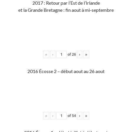
2017 : Retour par l’Est de l’Irlande
et la Grande Bretagne : fin aout à mi-septembre
«
‹
of
26
›
»
2016 Écosse 2 – début aout au 26 aout
«
‹
of
54
›
»