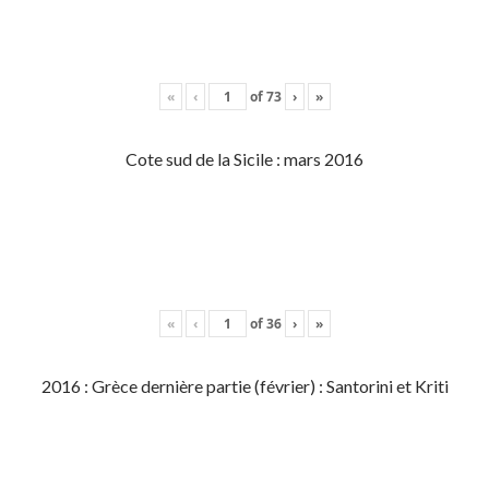
«
‹
of
73
›
»
Cote sud de la Sicile : mars 2016
«
‹
of
36
›
»
2016 : Grèce dernière partie (février) : Santorini et Kriti