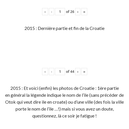
«
‹
of
26
›
»
2015 : Dernière partie et fin de la Croatie
«
‹
of
44
›
»
2015 : Et voici (enfin) les photos de Croatie : 1ère partie
en général la légende indique le nom de l’ile (sans précéder de
Otok qui veut dire ile en croate) ou d’une ville (des fois la ville
porte le nom de l’ile …!) mais si vous avez un doute,
questionnez, là ce soir je fatigue !