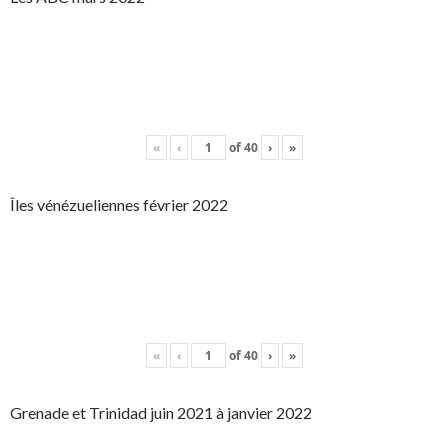
«
‹
of
40
›
»
Îles vénézueliennes février 2022
«
‹
of
40
›
»
Grenade et Trinidad juin 2021 à janvier 2022