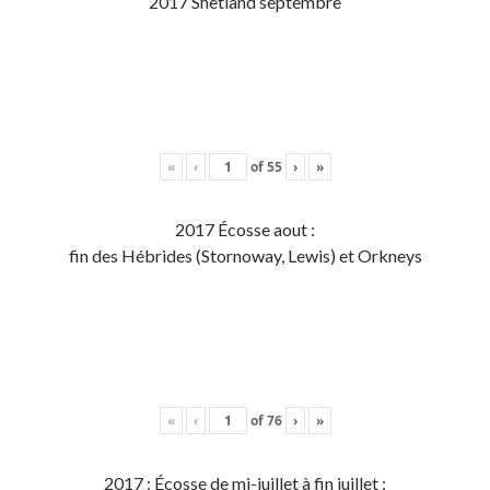
2017 Shetland septembre
«
‹
of
55
›
»
2017 Écosse aout :
fin des Hébrides (Stornoway, Lewis) et Orkneys
«
‹
of
76
›
»
2017 : Écosse de mi-juillet à fin juillet :