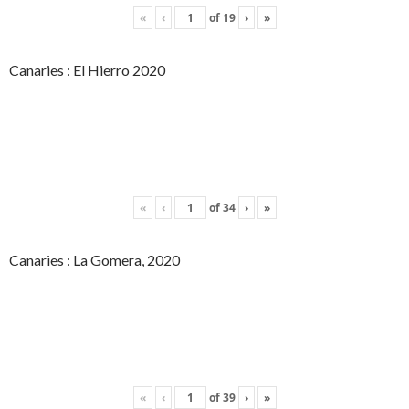
«
‹
of
19
›
»
Canaries : El Hierro 2020
«
‹
of
34
›
»
Canaries : La Gomera, 2020
«
‹
of
39
›
»