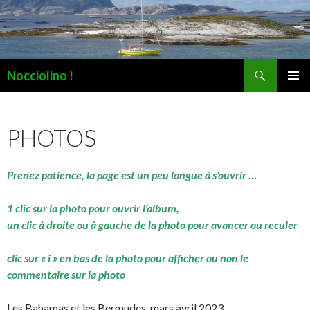
Recherche
Nocciolino !
ALLER
MENU
AU
PRINCI
CONTENU
PHOTOS
Prenez patience, la page est un peu longue à s’ouvrir …
1 clic sur la photo pour ouvrir l’album,
un clic à droite ou à gauche de la photo pour avancer ou reculer
clic sur « i » en bas de la photo pour afficher ou non le
commentaire sur la photo
Les Bahamas et les Bermudes, mars avril 2023