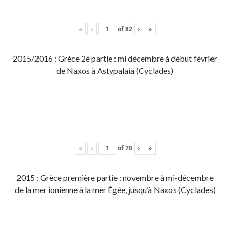
«
‹
of
82
›
»
2015/2016 : Grèce 2è partie : mi décembre à début février
de Naxos à Astypalaia (Cyclades)
«
‹
of
70
›
»
2015 : Grèce première partie : novembre à mi-décembre
de la mer ionienne à la mer Égée, jusqu’à Naxos (Cyclades)