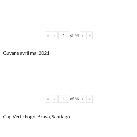
«
‹
of
44
›
»
Guyane avril mai 2021
«
‹
of
86
›
»
Cap Vert : Fogo, Brava, Santiago