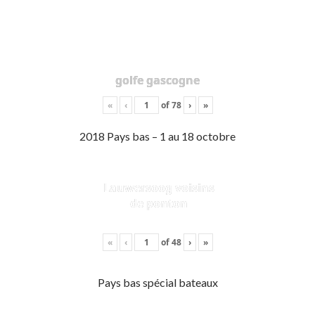
golfe gascogne
«
‹
of
78
›
»
2018 Pays bas – 1 au 18 octobre
Lauwersoog voisins
de ponton
«
‹
of
48
›
»
Pays bas spécial bateaux