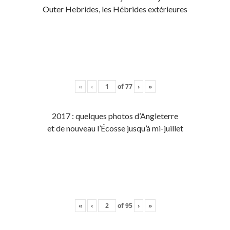
Outer Hebrides, les Hébrides extérieures
«
‹
of
77
›
»
2017 : quelques photos d’Angleterre
et de nouveau l’Écosse jusqu’à mi-juillet
«
‹
of
95
›
»