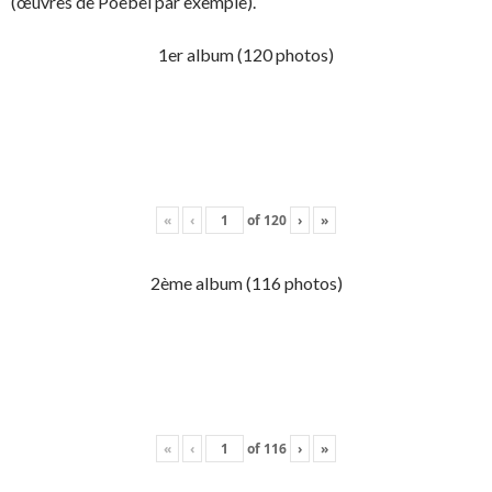
(œuvres de Poebel par exemple).
1er album (120 photos)
«
‹
of
120
›
»
2ème album (116 photos)
«
‹
of
116
›
»