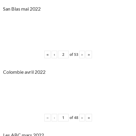
San Blas mai 2022
«
‹
of
53
›
»
Colombie avril 2022
«
‹
of
48
›
»
Les ABC mars 2022