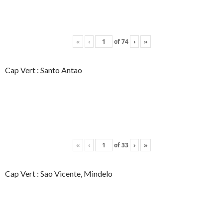
«
‹
of
74
›
»
Cap Vert : Santo Antao
«
‹
of
33
›
»
Cap Vert : Sao Vicente, Mindelo