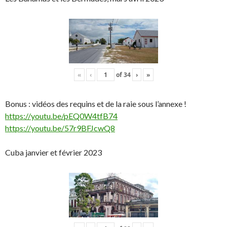
«
‹
of
34
›
»
Bonus : vidéos des requins et de la raie sous l’annexe !
https://youtu.be/pEQ0W4tfB74
https://youtu.be/57r9BFJcwQ8
Cuba janvier et février 2023