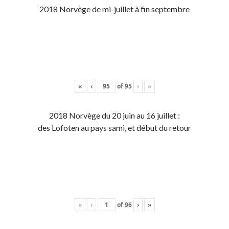
2018 Norvège de mi-juillet à fin septembre
«
‹
of
95
›
»
2018 Norvège du 20 juin au 16 juillet :
des Lofoten au pays sami, et début du retour
«
‹
of
96
›
»