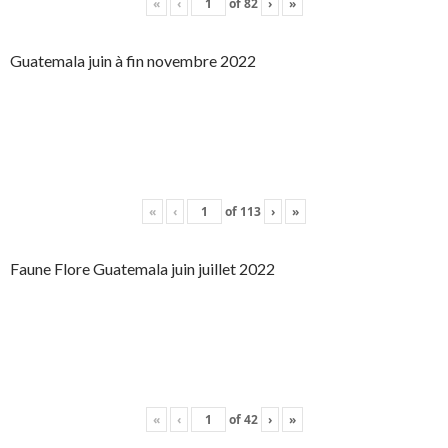
«
‹
of
82
›
»
Guatemala juin à fin novembre 2022
«
‹
of
113
›
»
Faune Flore Guatemala juin juillet 2022
«
‹
of
42
›
»