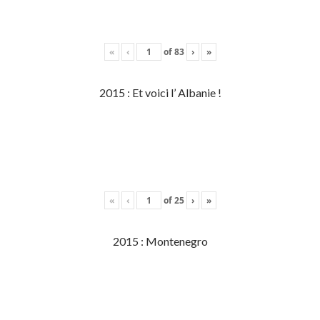
«
‹
of
83
›
»
2015 : Et voici l’ Albanie !
«
‹
of
25
›
»
2015 : Montenegro