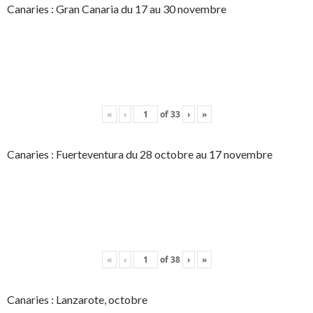
Canaries : Gran Canaria du 17 au 30 novembre
«
‹
of
33
›
»
Canaries : Fuerteventura du 28 octobre au 17 novembre
«
‹
of
38
›
»
Canaries : Lanzarote, octobre