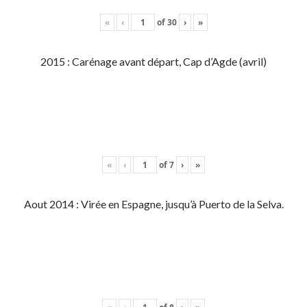
«
‹
of
30
›
»
2015 : Carénage avant départ, Cap d’Agde (avril)
«
‹
of
7
›
»
Aout 2014 : Virée en Espagne, jusqu’à Puerto de la Selva.