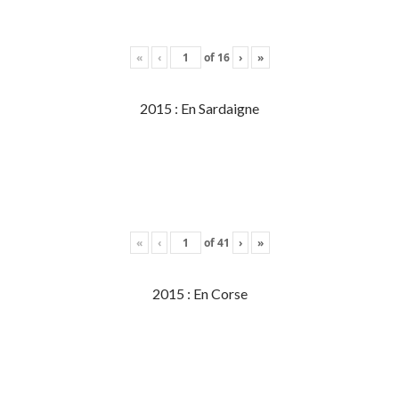
«
‹
of
16
›
»
2015 : En Sardaigne
«
‹
of
41
›
»
2015 : En Corse