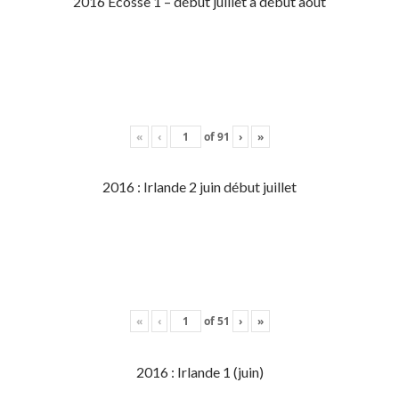
2016 Écosse 1 – début juillet à début aout
«
‹
of
91
›
»
2016 : Irlande 2 juin début juillet
«
‹
of
51
›
»
2016 : Irlande 1 (juin)