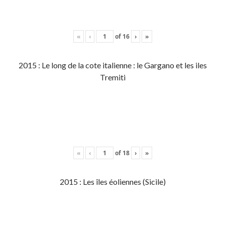
«
‹
of
16
›
»
2015 : Le long de la cote italienne : le Gargano et les iles
Tremiti
«
‹
of
18
›
»
2015 : Les îles éoliennes (Sicile)