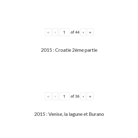
«
‹
of
44
›
»
2015 : Croatie 2ème partie
«
‹
of
36
›
»
2015 : Venise, la lagune et Burano