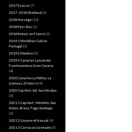
2017 Ecosse
(7)
2017- 2018 Shetland
(3)
2018 Norvège
(10)
2018 Pays-Bas
(1)
2018 Retour en France
(2)
2019 1 Morbihan Galicie
Portugal
(3)
2019 2 Madère
(3)
2019 3 Canaries Lanzarote
Fuerteventura Gran Canaria
(4)
2020 Canaries La Palma, La
Gomera, El Hierro
(9)
2020 Cap Vert, Sal, Sao Nicolau
(3)
2021 1 Cap Vert : Mindelo, San
Antao, Brava, Fogo,Santiago
(2)
2021 2 Guyane et transat
(4)
2021 3 Carriacou Grenade
(3)