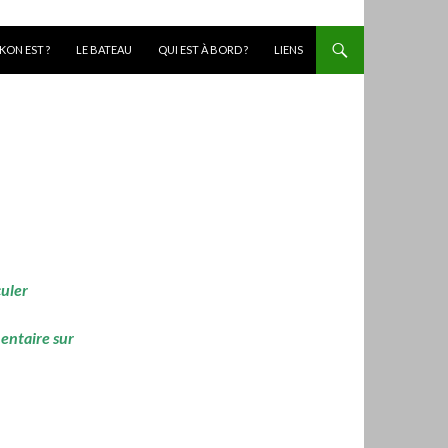
KON EST ?
LE BATEAU
QUI EST À BORD ?
LIENS
culer
mentaire sur