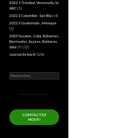
2022 1 Trinidad, Venezuela, le
ABC
(5)
2022 2 Colombie , San Blas
(4)
2022 3 Guatemala , Mexique
(3)
2023 Yucatan, Cuba, Bahamas,
Bermudes, Açores, Baléares,
Sète !!!
(15)
Journal de bord
(128)
Rechercher :
CONTACTEZ
NOUS !