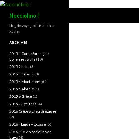
Recherche
Nocciolino !
blog de voyage de Babeth et
Xavier
ARCHIVES
2015 1 Corse Sardaigne
Eoliennes Sicile
(10)
2015 2 Italie
(3)
2015 3 Croatie
(3)
2015 4 Montenegro
(1)
2015 5 Albanie
(1)
2015 6 Grèce
(1)
2015 7 Cyclades
(4)
2016 Crête Sicile à Bretagne
(9)
2016 Irlande – Ecosse
(5)
2016-2017 Nocciolino en
travo
(4)