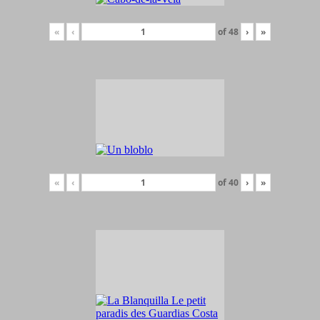
«
‹
of
48
›
»
«
‹
of
40
›
»