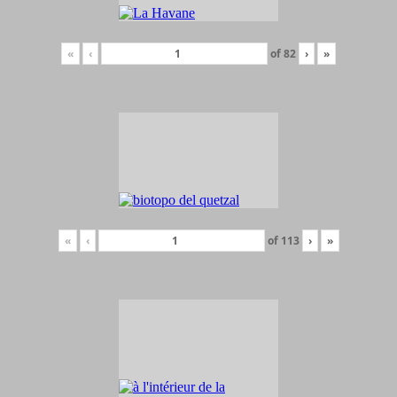
«
‹
of
82
›
»
«
‹
of
113
›
»