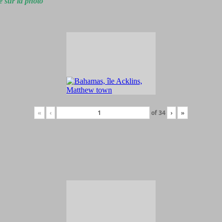
e sur la photo
«
‹
of
34
›
»