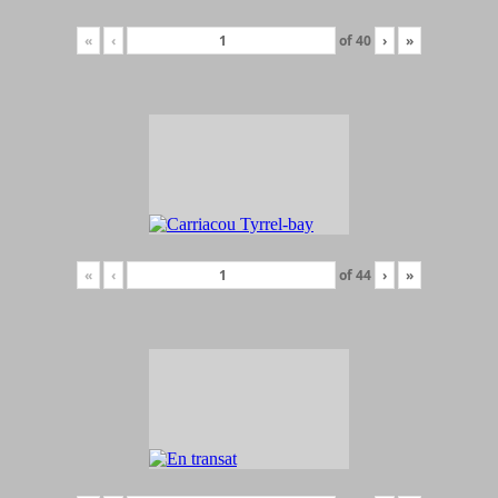
«
‹
of
40
›
»
«
‹
of
44
›
»