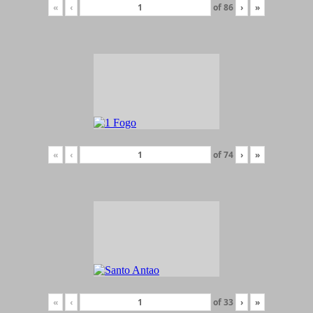
«
‹
of
86
›
»
«
‹
of
74
›
»
«
‹
of
33
›
»