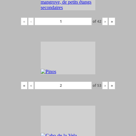
«
‹
of
42
›
»
«
‹
of
53
›
»