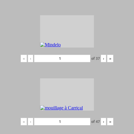
«
‹
of
37
›
»
«
‹
of
47
›
»