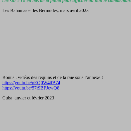
clic sur « i » en bas de la photo pour afficher ou non le commentair
Les Bahamas et les Bermudes, mars avril 2023
Bonus : vidéos des requins et de la raie sous l’annexe !
https://youtu.be/pEQ0W4tfB74
https://youtu.be/57r9BFJcwQ8
Cuba janvier et février 2023