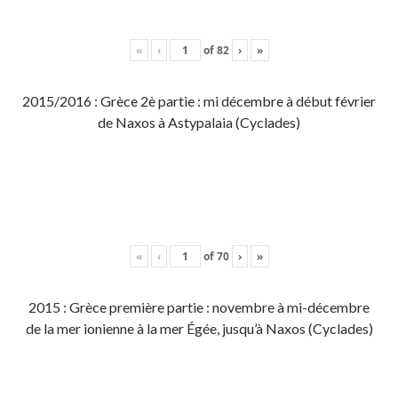
«
‹
of
82
›
»
2015/2016 : Grèce 2è partie : mi décembre à début février
de Naxos à Astypalaia (Cyclades)
«
‹
of
70
›
»
2015 : Grèce première partie : novembre à mi-décembre
de la mer ionienne à la mer Égée, jusqu’à Naxos (Cyclades)