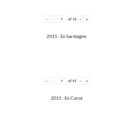
«
‹
of
16
›
»
2015 : En Sardaigne
«
‹
of
41
›
»
2015 : En Corse