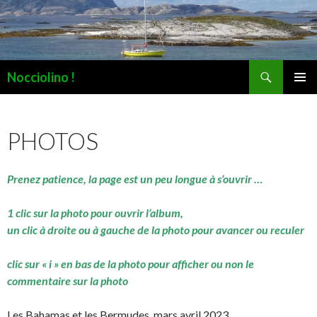
Recherche
Nocciolino !
ALLER
MENU
AU
PRINCI
CONTENU
PHOTOS
Prenez patience, la page est un peu longue à s’ouvrir …
1 clic sur la photo pour ouvrir l’album,
un clic à droite ou à gauche de la photo pour avancer ou reculer
clic sur « i » en bas de la photo pour afficher ou non le
commentaire sur la photo
Les Bahamas et les Bermudes, mars avril 2023