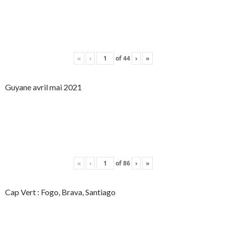
«
‹
of
44
›
»
Guyane avril mai 2021
«
‹
of
86
›
»
Cap Vert : Fogo, Brava, Santiago