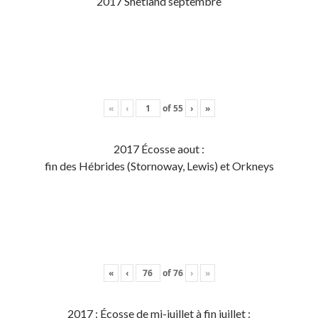
2017 Shetland septembre
«
‹
of
55
›
»
2017 Écosse aout :
fin des Hébrides (Stornoway, Lewis) et Orkneys
«
‹
of
76
›
»
2017 : Écosse de mi-juillet à fin juillet :