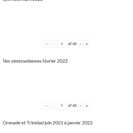
«
‹
of
40
›
»
Îles vénézueliennes février 2022
«
‹
of
40
›
»
Grenade et Trinidad juin 2021 à janvier 2022