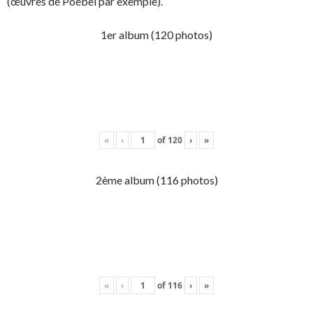
(œuvres de Poebel par exemple).
1er album (120 photos)
«
‹
of
120
›
»
2ème album (116 photos)
«
‹
of
116
›
»