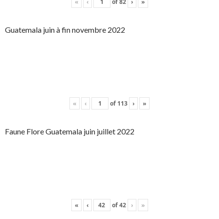
«
‹
of
82
›
»
Guatemala juin à fin novembre 2022
«
‹
of
113
›
»
Faune Flore Guatemala juin juillet 2022
«
‹
of
42
›
»