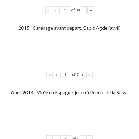
«
‹
of
30
›
»
2015 : Carénage avant départ, Cap d’Agde (avril)
«
‹
of
7
›
»
Aout 2014 : Virée en Espagne, jusqu’à Puerto de la Selva.