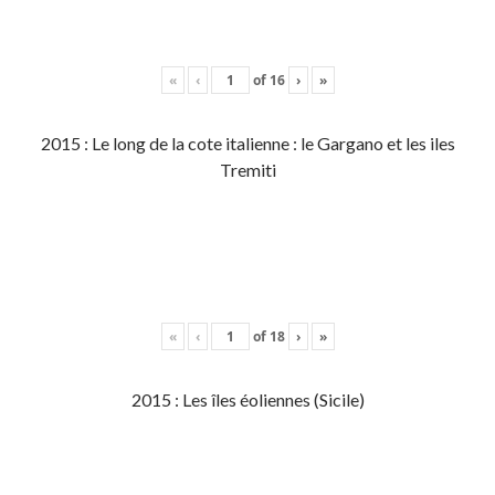
«
‹
of
16
›
»
2015 : Le long de la cote italienne : le Gargano et les iles
Tremiti
«
‹
of
18
›
»
2015 : Les îles éoliennes (Sicile)