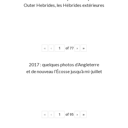
Outer Hebrides, les Hébrides extérieures
«
‹
of
77
›
»
2017 : quelques photos d’Angleterre
et de nouveau l’Écosse jusqu’à mi-juillet
«
‹
of
95
›
»