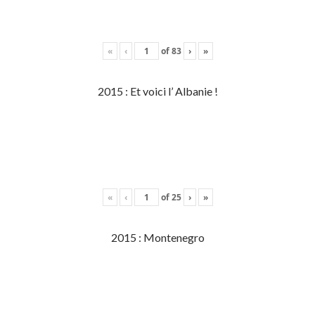
«
‹
of
83
›
»
2015 : Et voici l’ Albanie !
«
‹
of
25
›
»
2015 : Montenegro