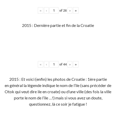
«
‹
of
26
›
»
2015 : Dernière partie et fin de la Croatie
«
‹
of
44
›
»
2015 : Et voici (enfin) les photos de Croatie : 1ère partie
en général la légende indique le nom de l’ile (sans précéder de
Otok qui veut dire ile en croate) ou d’une ville (des fois la ville
porte le nom de l’ile …!) mais si vous avez un doute,
questionnez, là ce soir je fatigue !