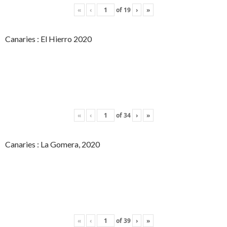
«
‹
of
19
›
»
Canaries : El Hierro 2020
«
‹
of
34
›
»
Canaries : La Gomera, 2020
«
‹
of
39
›
»