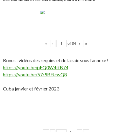
«
‹
of
34
›
»
Bonus : vidéos des requins et de la raie sous l’annexe !
https://youtu.be/pEQ0W4tfB74
https://youtu.be/57r9BFJcwQ8
Cuba janvier et février 2023