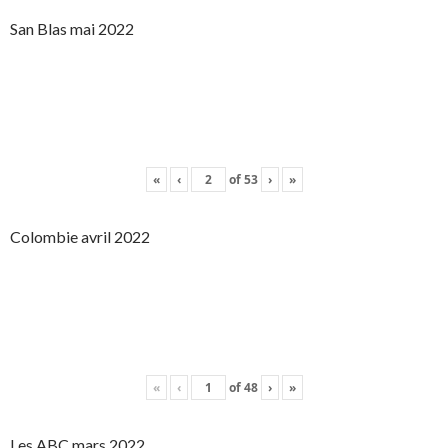
San Blas mai 2022
«
‹
of
53
›
»
Colombie avril 2022
«
‹
of
48
›
»
Les ABC mars 2022