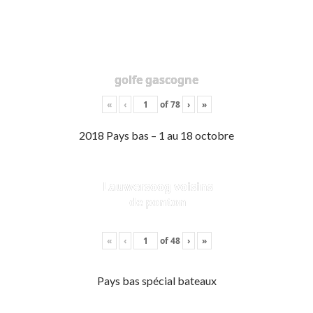
golfe gascogne
«
‹
of
78
›
»
2018 Pays bas – 1 au 18 octobre
Lauwersoog voisins
de ponton
«
‹
of
48
›
»
Pays bas spécial bateaux