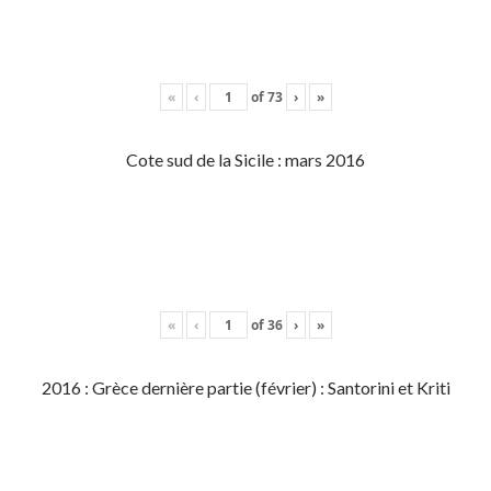
«
‹
of
73
›
»
Cote sud de la Sicile : mars 2016
«
‹
of
36
›
»
2016 : Grèce dernière partie (février) : Santorini et Kriti