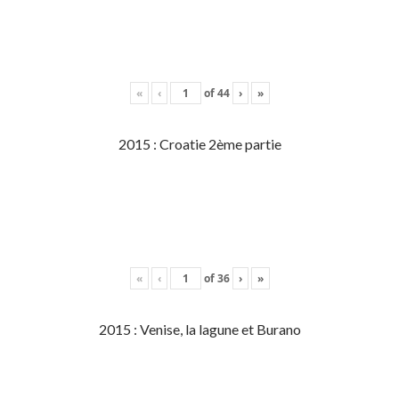
«
‹
of
44
›
»
2015 : Croatie 2ème partie
«
‹
of
36
›
»
2015 : Venise, la lagune et Burano