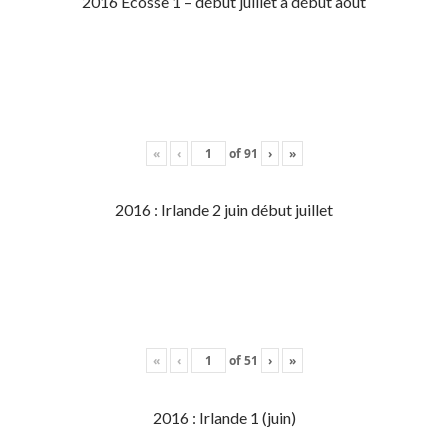
2016 Écosse 1 – début juillet à début aout
«
‹
of
91
›
»
2016 : Irlande 2 juin début juillet
«
‹
of
51
›
»
2016 : Irlande 1 (juin)