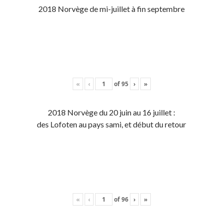
2018 Norvège de mi-juillet à fin septembre
«
‹
of
95
›
»
2018 Norvège du 20 juin au 16 juillet :
des Lofoten au pays sami, et début du retour
«
‹
of
96
›
»