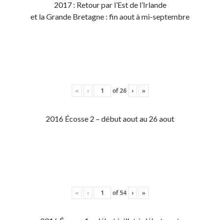
2017 : Retour par l’Est de l’Irlande
et la Grande Bretagne : fin aout à mi-septembre
«
‹
of
26
›
»
2016 Écosse 2 – début aout au 26 aout
«
‹
of
54
›
»