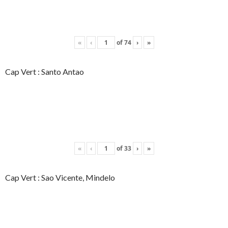
«
‹
of
74
›
»
Cap Vert : Santo Antao
«
‹
of
33
›
»
Cap Vert : Sao Vicente, Mindelo