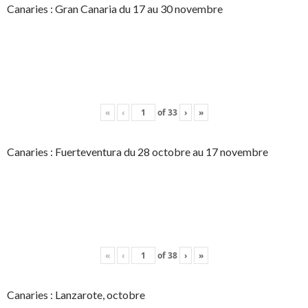
Canaries : Gran Canaria du 17 au 30 novembre
«
‹
of
33
›
»
Canaries : Fuerteventura du 28 octobre au 17 novembre
«
‹
of
38
›
»
Canaries : Lanzarote, octobre