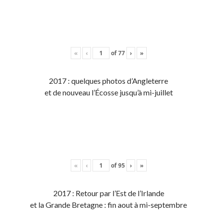
«
‹
of
77
›
»
2017 : quelques photos d’Angleterre
et de nouveau l’Écosse jusqu’à mi-juillet
«
‹
of
95
›
»
2017 : Retour par l’Est de l’Irlande
et la Grande Bretagne : fin aout à mi-septembre