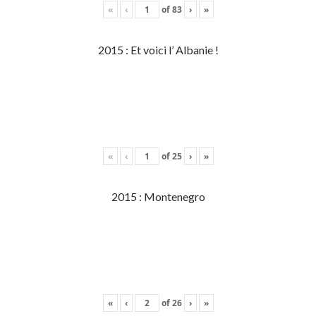
«
‹
of
83
›
»
2015 : Et voici l’ Albanie !
«
‹
of
25
›
»
2015 : Montenegro
«
‹
of
26
›
»