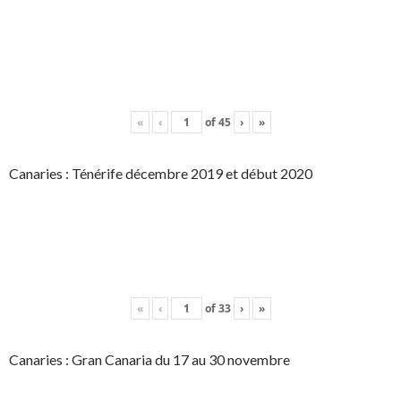
«
‹
of
45
›
»
Canaries : Ténérife décembre 2019 et début 2020
«
‹
of
33
›
»
Canaries : Gran Canaria du 17 au 30 novembre