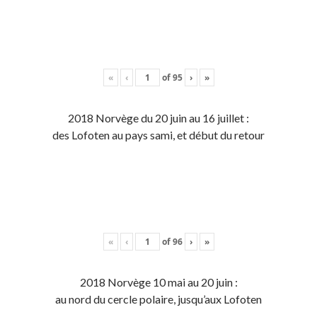
«
‹
of
95
›
»
2018 Norvège du 20 juin au 16 juillet :
des Lofoten au pays sami, et début du retour
«
‹
of
96
›
»
2018 Norvège 10 mai au 20 juin :
au nord du cercle polaire, jusqu’aux Lofoten