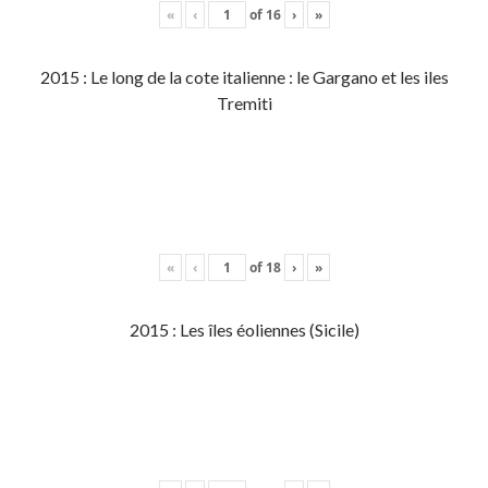
«
‹
of
16
›
»
2015 : Le long de la cote italienne : le Gargano et les iles
Tremiti
«
‹
of
18
›
»
2015 : Les îles éoliennes (Sicile)