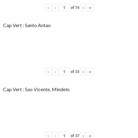
«
‹
of
74
›
»
Cap Vert : Santo Antao
«
‹
of
33
›
»
Cap Vert : Sao Vicente, Mindelo
«
‹
of
37
›
»