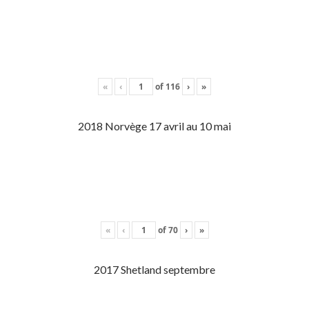
«
‹
of
116
›
»
2018 Norvège 17 avril au 10 mai
«
‹
of
70
›
»
2017 Shetland septembre