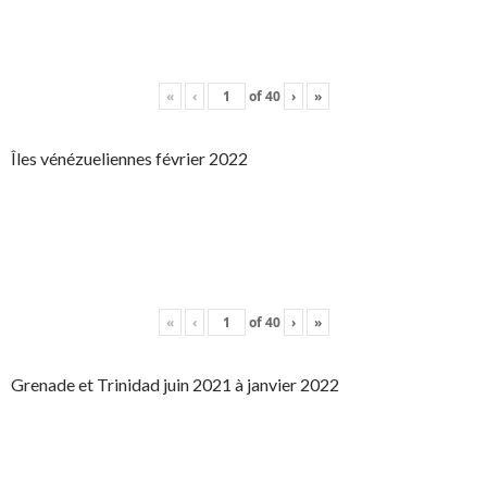
«
‹
of
40
›
»
Îles vénézueliennes février 2022
«
‹
of
40
›
»
Grenade et Trinidad juin 2021 à janvier 2022