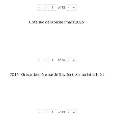
«
‹
of
73
›
»
Cote sud de la Sicile : mars 2016
«
‹
of
36
›
»
2016 : Grèce dernière partie (février) : Santorini et Kriti
«
‹
of
82
›
»