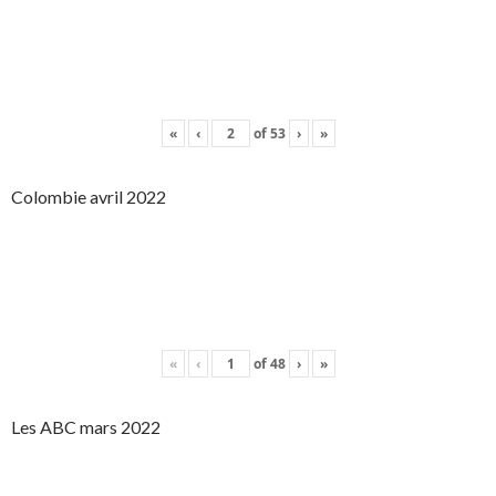
«
‹
of
53
›
»
Colombie avril 2022
«
‹
of
48
›
»
Les ABC mars 2022