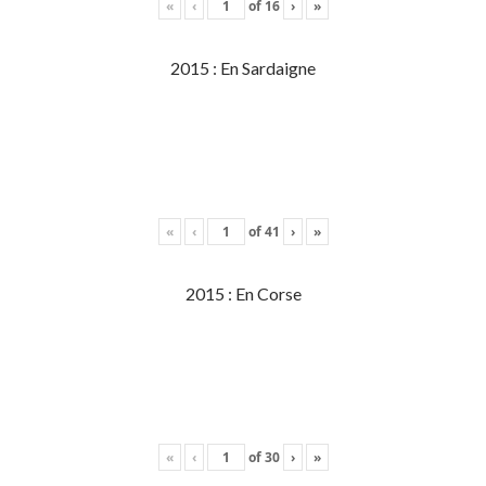
«
‹
of
16
›
»
2015 : En Sardaigne
«
‹
of
41
›
»
2015 : En Corse
«
‹
of
30
›
»