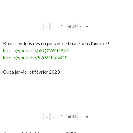
«
‹
of
34
›
»
Bonus : vidéos des requins et de la raie sous l’annexe !
https://youtu.be/pEQ0W4tfB74
https://youtu.be/57r9BFJcwQ8
Cuba janvier et février 2023
«
‹
of
82
›
»