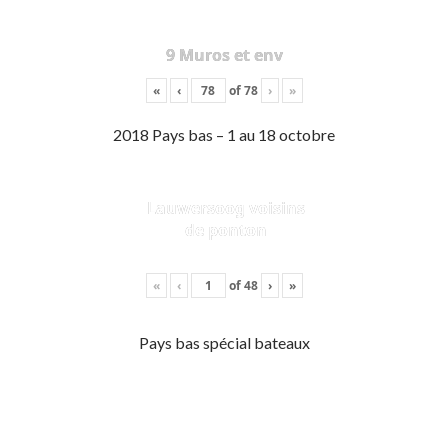
9 Muros et env
«
‹
of
78
›
»
2018 Pays bas – 1 au 18 octobre
Lauwersoog voisins
de ponton
«
‹
of
48
›
»
Pays bas spécial bateaux