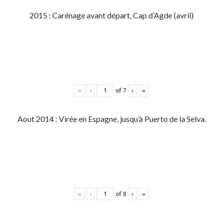
2015 : Carénage avant départ, Cap d’Agde (avril)
«
‹
of
7
›
»
Aout 2014 : Virée en Espagne, jusqu’à Puerto de la Selva.
«
‹
of
8
›
»