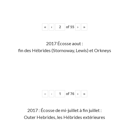
«
‹
of
55
›
»
2017 Écosse aout :
fin des Hébrides (Stornoway, Lewis) et Orkneys
«
‹
of
76
›
»
2017 : Écosse de mi-juillet à fin juillet :
Outer Hebrides, les Hébrides extérieures