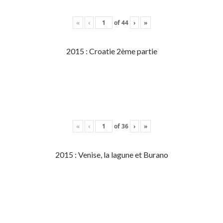
«
‹
of
44
›
»
2015 : Croatie 2ème partie
«
‹
of
36
›
»
2015 : Venise, la lagune et Burano