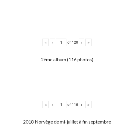
«
‹
of
120
›
»
2ème album (116 photos)
«
‹
of
116
›
»
2018 Norvège de mi-juillet à fin septembre