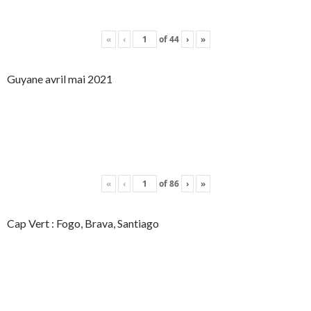
«
‹
of
44
›
»
Guyane avril mai 2021
«
‹
of
86
›
»
Cap Vert : Fogo, Brava, Santiago