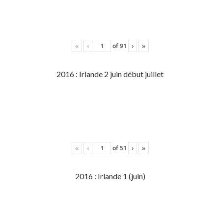
«
‹
of
91
›
»
2016 : Irlande 2 juin début juillet
«
‹
of
51
›
»
2016 : Irlande 1 (juin)