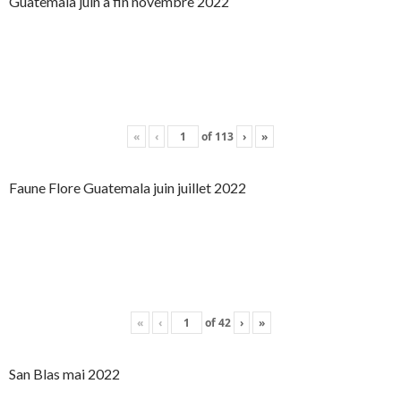
Guatemala juin à fin novembre 2022
«
‹
of
113
›
»
Faune Flore Guatemala juin juillet 2022
«
‹
of
42
›
»
San Blas mai 2022