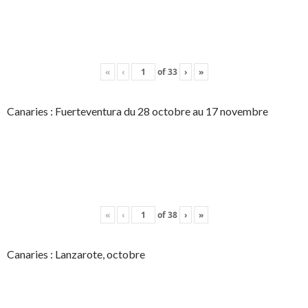
«
‹
of
33
›
»
Canaries : Fuerteventura du 28 octobre au 17 novembre
«
‹
of
38
›
»
Canaries : Lanzarote, octobre