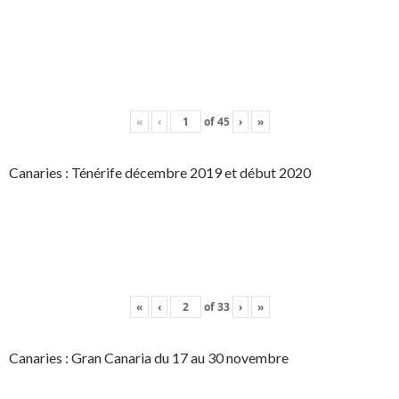
«
‹
of
45
›
»
Canaries : Ténérife décembre 2019 et début 2020
«
‹
of
33
›
»
Canaries : Gran Canaria du 17 au 30 novembre