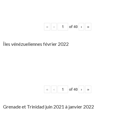
«
‹
of
40
›
»
Îles vénézueliennes février 2022
«
‹
of
40
›
»
Grenade et Trinidad juin 2021 à janvier 2022