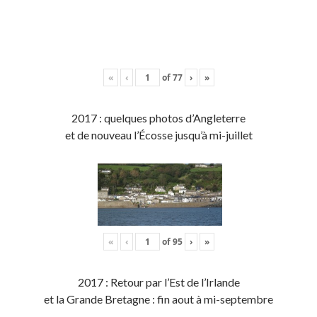
«
‹
of
77
›
»
2017 : quelques photos d’Angleterre
et de nouveau l’Écosse jusqu’à mi-juillet
«
‹
of
95
›
»
2017 : Retour par l’Est de l’Irlande
et la Grande Bretagne : fin aout à mi-septembre