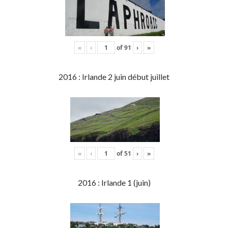
«
‹
of
91
›
»
2016 : Irlande 2 juin début juillet
«
‹
of
51
›
»
2016 : Irlande 1 (juin)