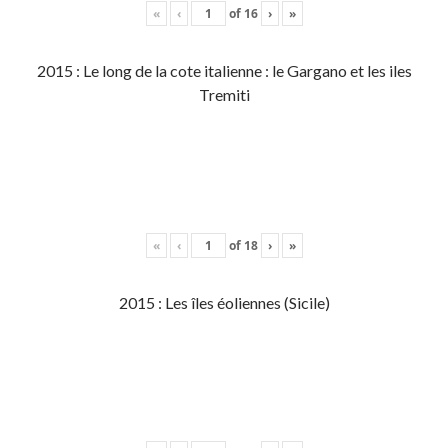
«
‹
of
16
›
»
2015 : Le long de la cote italienne : le Gargano et les iles
Tremiti
«
‹
of
18
›
»
2015 : Les îles éoliennes (Sicile)