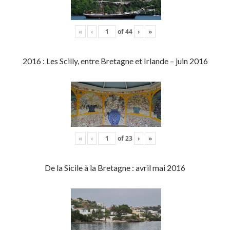
«
‹
of
44
›
»
2016 : Les Scilly, entre Bretagne et Irlande – juin 2016
«
‹
of
23
›
»
De la Sicile à la Bretagne : avril mai 2016