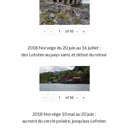
«
‹
of
95
›
»
2018 Norvège du 20 juin au 16 juillet :
des Lofoten au pays sami, et début du retour
«
‹
of
96
›
»
2018 Norvège 10 mai au 20 juin :
au nord du cercle polaire, jusqu’aux Lofoten