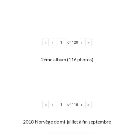
«
‹
of
120
›
»
2ème album (116 photos)
«
‹
of
116
›
»
2018 Norvège de mi-juillet à fin septembre