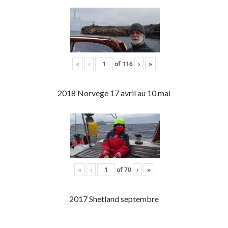
«
‹
of
116
›
»
2018 Norvège 17 avril au 10 mai
«
‹
of
70
›
»
2017 Shetland septembre