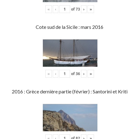
«
‹
of
73
›
»
Cote sud de la Sicile : mars 2016
«
‹
of
36
›
»
2016 : Grèce dernière partie (février) : Santorini et Kriti
«
‹
of
82
›
»