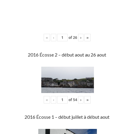
«
‹
of
26
›
»
2016 Écosse 2 – début aout au 26 aout
«
‹
of
54
›
»
2016 Écosse 1 – début juillet à début aout