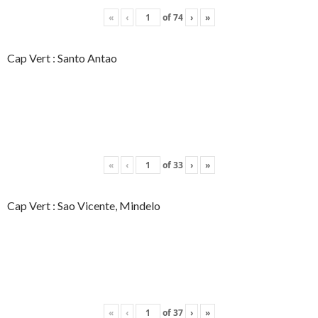
«
‹
of
74
›
»
Cap Vert : Santo Antao
«
‹
of
33
›
»
Cap Vert : Sao Vicente, Mindelo
«
‹
of
37
›
»