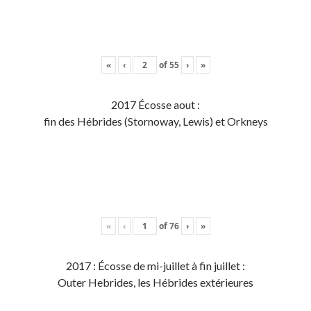
«
‹
of
55
›
»
2017 Écosse aout :
fin des Hébrides (Stornoway, Lewis) et Orkneys
«
‹
of
76
›
»
2017 : Écosse de mi-juillet à fin juillet :
Outer Hebrides, les Hébrides extérieures