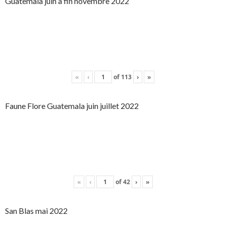
Guatemala juin à fin novembre 2022
«
‹
of
113
›
»
Faune Flore Guatemala juin juillet 2022
«
‹
of
42
›
»
San Blas mai 2022