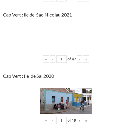
Cap Vert : île de Sao Nicolau 2021
«
‹
of
47
›
»
Cap Vert : Ile de Sal 2020
«
‹
of
19
›
»