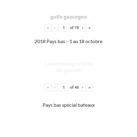
golfe gascogne
«
‹
of
78
›
»
2018 Pays bas – 1 au 18 octobre
Lauwersoog voisins
de ponton
«
‹
of
48
›
»
Pays bas spécial bateaux