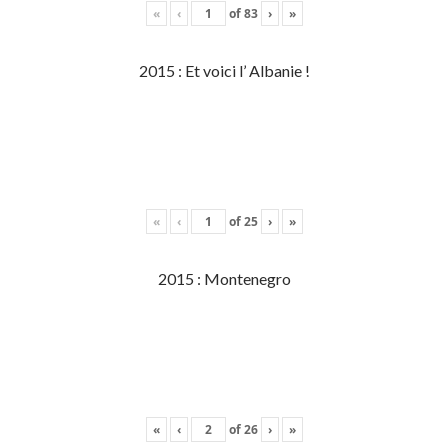
«
‹
of
83
›
»
2015 : Et voici l’ Albanie !
«
‹
of
25
›
»
2015 : Montenegro
«
‹
of
26
›
»