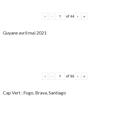
«
‹
of
44
›
»
Guyane avril mai 2021
«
‹
of
86
›
»
Cap Vert : Fogo, Brava, Santiago