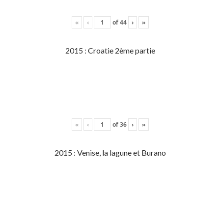
«
‹
of
44
›
»
2015 : Croatie 2ème partie
«
‹
of
36
›
»
2015 : Venise, la lagune et Burano