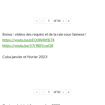
«
‹
of
34
›
»
Bonus : vidéos des requins et de la raie sous l’annexe !
https://youtu.be/pEQ0W4tfB74
https://youtu.be/57r9BFJcwQ8
Cuba janvier et février 2023
«
‹
of
82
›
»