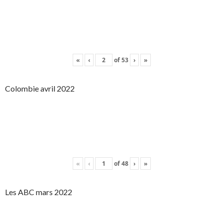
«
‹
of
53
›
»
Colombie avril 2022
«
‹
of
48
›
»
Les ABC mars 2022