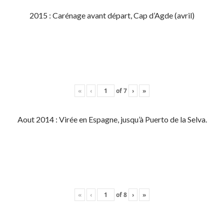
2015 : Carénage avant départ, Cap d’Agde (avril)
«
‹
of
7
›
»
Aout 2014 : Virée en Espagne, jusqu’à Puerto de la Selva.
«
‹
of
8
›
»