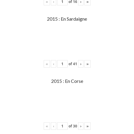
«
‹
of
16
›
»
2015 : En Sardaigne
«
‹
of
41
›
»
2015 : En Corse
«
‹
of
30
›
»