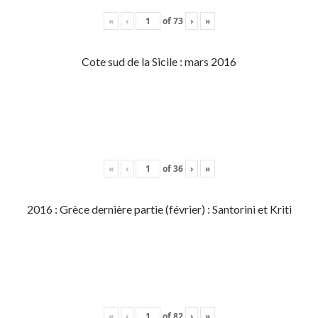
«
‹
of
73
›
»
Cote sud de la Sicile : mars 2016
«
‹
of
36
›
»
2016 : Grèce dernière partie (février) : Santorini et Kriti
«
‹
of
82
›
»