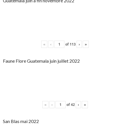
Guatemala juin à fin novembre 2022
«
‹
of
113
›
»
Faune Flore Guatemala juin juillet 2022
«
‹
of
42
›
»
San Blas mai 2022