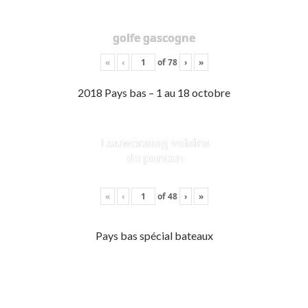
golfe gascogne
«
‹
of
78
›
»
2018 Pays bas – 1 au 18 octobre
Lauwersoog voisins
de ponton
«
‹
of
48
›
»
Pays bas spécial bateaux