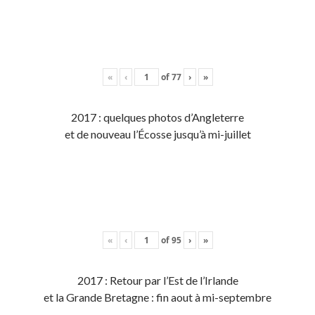
«
‹
of
77
›
»
2017 : quelques photos d’Angleterre
et de nouveau l’Écosse jusqu’à mi-juillet
«
‹
of
95
›
»
2017 : Retour par l’Est de l’Irlande
et la Grande Bretagne : fin aout à mi-septembre