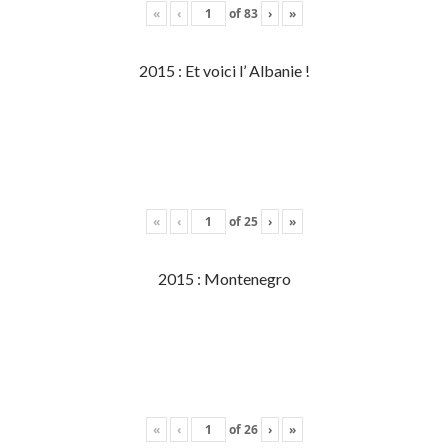
«
‹
of
83
›
»
2015 : Et voici l’ Albanie !
«
‹
of
25
›
»
2015 : Montenegro
«
‹
of
26
›
»