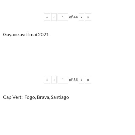
«
‹
of
44
›
»
Guyane avril mai 2021
«
‹
of
86
›
»
Cap Vert : Fogo, Brava, Santiago