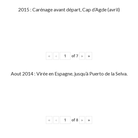
2015 : Carénage avant départ, Cap d’Agde (avril)
«
‹
of
7
›
»
Aout 2014 : Virée en Espagne, jusqu’à Puerto de la Selva.
«
‹
of
8
›
»