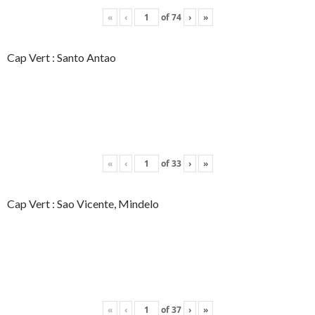
«
‹
of
74
›
»
Cap Vert : Santo Antao
«
‹
of
33
›
»
Cap Vert : Sao Vicente, Mindelo
«
‹
of
37
›
»