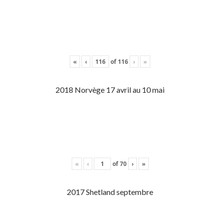
«
‹
of
116
›
»
2018 Norvège 17 avril au 10 mai
«
‹
of
70
›
»
2017 Shetland septembre