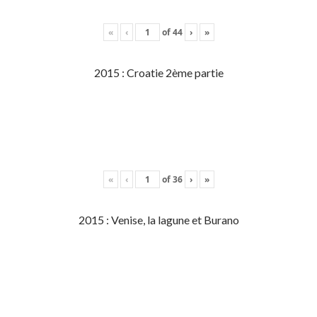
«
‹
of
44
›
»
2015 : Croatie 2ème partie
«
‹
of
36
›
»
2015 : Venise, la lagune et Burano