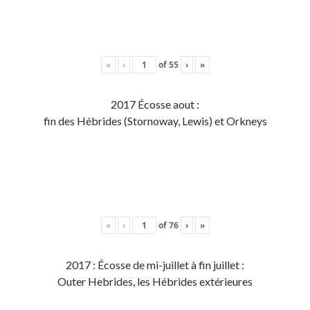
«
‹
of
55
›
»
2017 Écosse aout :
fin des Hébrides (Stornoway, Lewis) et Orkneys
«
‹
of
76
›
»
2017 : Écosse de mi-juillet à fin juillet :
Outer Hebrides, les Hébrides extérieures