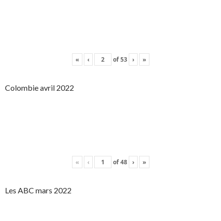
«
‹
of
53
›
»
Colombie avril 2022
«
‹
of
48
›
»
Les ABC mars 2022