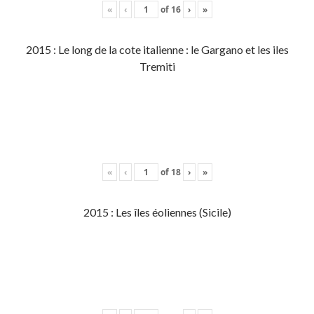
«
‹
of
16
›
»
2015 : Le long de la cote italienne : le Gargano et les iles
Tremiti
«
‹
of
18
›
»
2015 : Les îles éoliennes (Sicile)