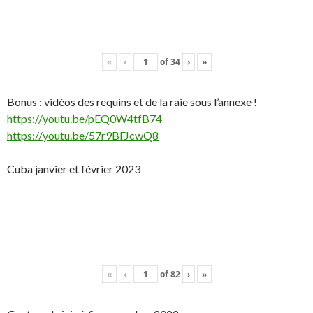
«
‹
of
34
›
»
Bonus : vidéos des requins et de la raie sous l’annexe !
https://youtu.be/pEQ0W4tfB74
https://youtu.be/57r9BFJcwQ8
Cuba janvier et février 2023
«
‹
of
82
›
»