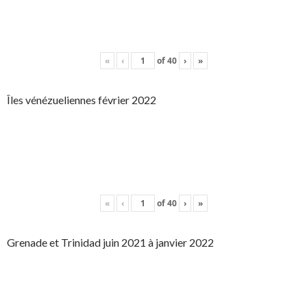
«
‹
of
40
›
»
Îles vénézueliennes février 2022
«
‹
of
40
›
»
Grenade et Trinidad juin 2021 à janvier 2022