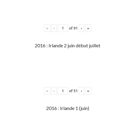
«
‹
of
91
›
»
2016 : Irlande 2 juin début juillet
«
‹
of
51
›
»
2016 : Irlande 1 (juin)