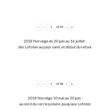
«
‹
of
95
›
»
2018 Norvège du 20 juin au 16 juillet :
des Lofoten au pays sami, et début du retour
«
‹
of
96
›
»
2018 Norvège 10 mai au 20 juin :
au nord du cercle polaire, jusqu’aux Lofoten