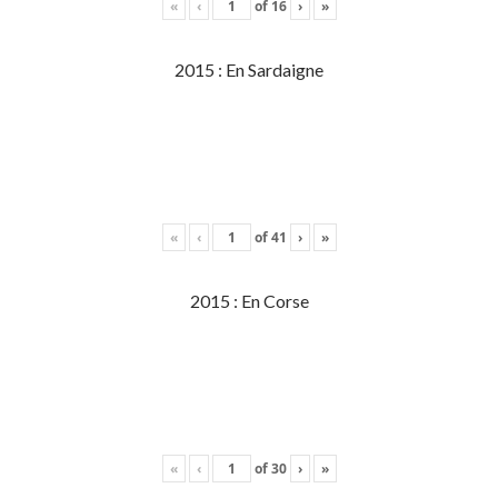
«
‹
of
16
›
»
2015 : En Sardaigne
«
‹
of
41
›
»
2015 : En Corse
«
‹
of
30
›
»