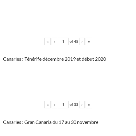
«
‹
of
45
›
»
Canaries : Ténérife décembre 2019 et début 2020
«
‹
of
33
›
»
Canaries : Gran Canaria du 17 au 30 novembre