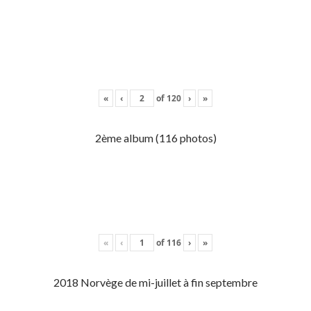
«
‹
of
120
›
»
2ème album (116 photos)
«
‹
of
116
›
»
2018 Norvège de mi-juillet à fin septembre