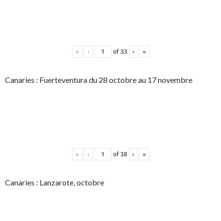
«
‹
of
33
›
»
Canaries : Fuerteventura du 28 octobre au 17 novembre
«
‹
of
38
›
»
Canaries : Lanzarote, octobre