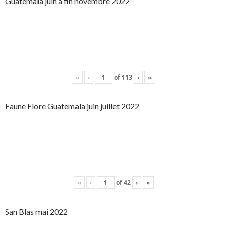
Guatemala juin à fin novembre 2022
«
‹
of
113
›
»
Faune Flore Guatemala juin juillet 2022
«
‹
of
42
›
»
San Blas mai 2022