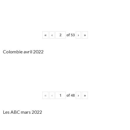
«
‹
of
53
›
»
Colombie avril 2022
«
‹
of
48
›
»
Les ABC mars 2022