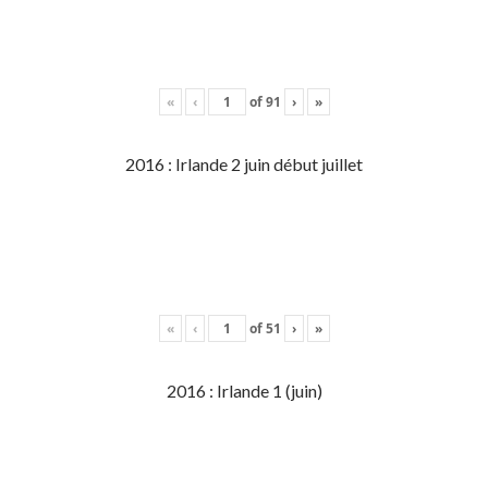
«
‹
of
91
›
»
2016 : Irlande 2 juin début juillet
«
‹
of
51
›
»
2016 : Irlande 1 (juin)