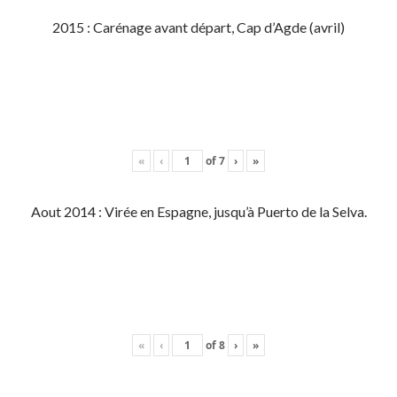
2015 : Carénage avant départ, Cap d’Agde (avril)
«
‹
of
7
›
»
Aout 2014 : Virée en Espagne, jusqu’à Puerto de la Selva.
«
‹
of
8
›
»