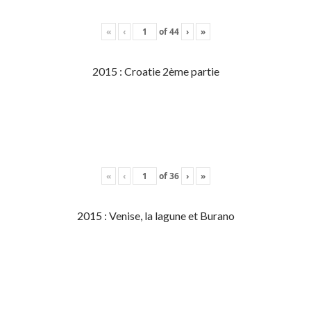
«
‹
of
44
›
»
2015 : Croatie 2ème partie
«
‹
of
36
›
»
2015 : Venise, la lagune et Burano