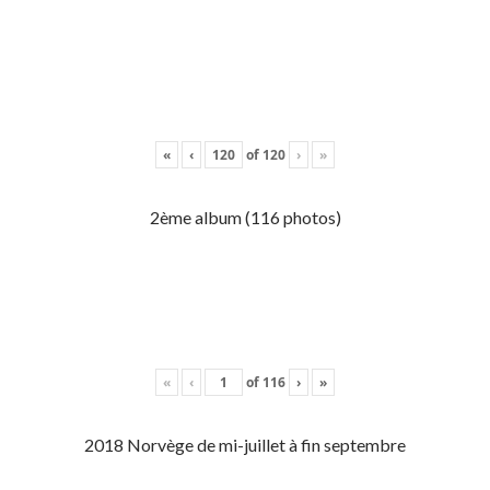
«
‹
of
120
›
»
2ème album (116 photos)
«
‹
of
116
›
»
2018 Norvège de mi-juillet à fin septembre