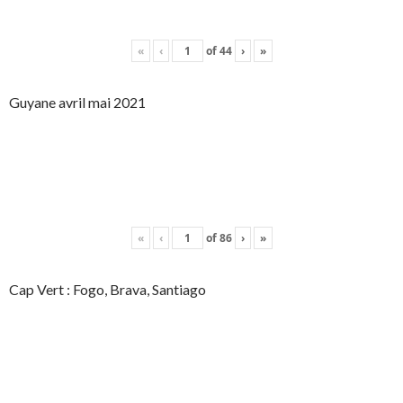
«
‹
of
44
›
»
Guyane avril mai 2021
«
‹
of
86
›
»
Cap Vert : Fogo, Brava, Santiago