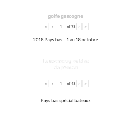
golfe gascogne
«
‹
of
78
›
»
2018 Pays bas – 1 au 18 octobre
Lauwersoog voisins
de ponton
«
‹
of
48
›
»
Pays bas spécial bateaux