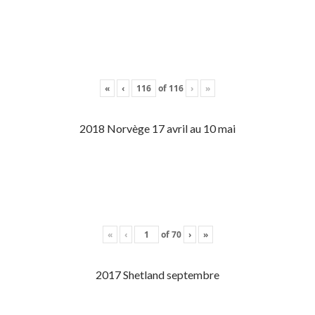
«
‹
of
116
›
»
2018 Norvège 17 avril au 10 mai
«
‹
of
70
›
»
2017 Shetland septembre