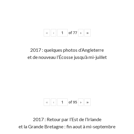
«
‹
of
77
›
»
2017 : quelques photos d’Angleterre
et de nouveau l’Écosse jusqu’à mi-juillet
«
‹
of
95
›
»
2017 : Retour par l’Est de l’Irlande
et la Grande Bretagne : fin aout à mi-septembre