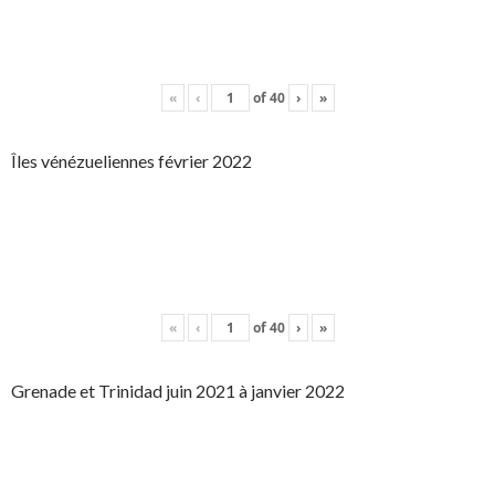
«
‹
of
40
›
»
Îles vénézueliennes février 2022
«
‹
of
40
›
»
Grenade et Trinidad juin 2021 à janvier 2022