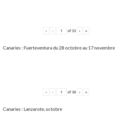
«
‹
of
33
›
»
Canaries : Fuerteventura du 28 octobre au 17 novembre
«
‹
of
38
›
»
Canaries : Lanzarote, octobre