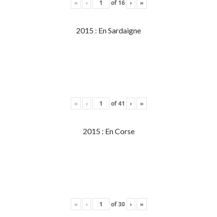
«
‹
of
16
›
»
2015 : En Sardaigne
«
‹
of
41
›
»
2015 : En Corse
«
‹
of
30
›
»