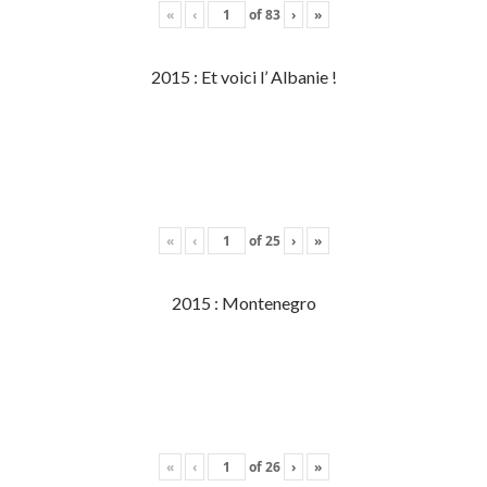
«
‹
of
83
›
»
2015 : Et voici l’ Albanie !
«
‹
of
25
›
»
2015 : Montenegro
«
‹
of
26
›
»