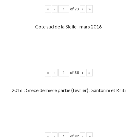
«
‹
of
73
›
»
Cote sud de la Sicile : mars 2016
«
‹
of
36
›
»
2016 : Grèce dernière partie (février) : Santorini et Kriti
«
‹
of
82
›
»