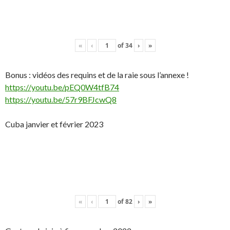
«
‹
of
34
›
»
Bonus : vidéos des requins et de la raie sous l’annexe !
https://youtu.be/pEQ0W4tfB74
https://youtu.be/57r9BFJcwQ8
Cuba janvier et février 2023
«
‹
of
82
›
»