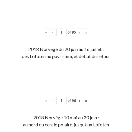
«
‹
of
95
›
»
2018 Norvège du 20 juin au 16 juillet :
des Lofoten au pays sami, et début du retour
«
‹
of
96
›
»
2018 Norvège 10 mai au 20 juin :
au nord du cercle polaire, jusqu’aux Lofoten