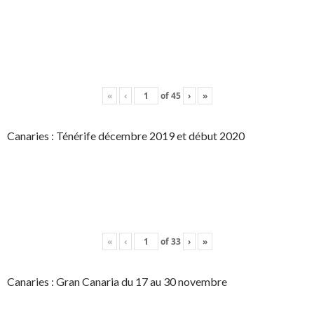
«
‹
of
45
›
»
Canaries : Ténérife décembre 2019 et début 2020
«
‹
of
33
›
»
Canaries : Gran Canaria du 17 au 30 novembre