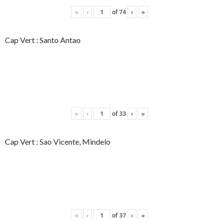
«
‹
of
74
›
»
Cap Vert : Santo Antao
«
‹
of
33
›
»
Cap Vert : Sao Vicente, Mindelo
«
‹
of
37
›
»