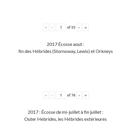
«
‹
of
55
›
»
2017 Écosse aout :
fin des Hébrides (Stornoway, Lewis) et Orkneys
«
‹
of
76
›
»
2017 : Écosse de mi-juillet à fin juillet :
Outer Hebrides, les Hébrides extérieures