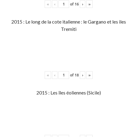
«
‹
of
16
›
»
2015 : Le long de la cote italienne : le Gargano et les iles
Tremiti
«
‹
of
18
›
»
2015 : Les îles éoliennes (Sicile)