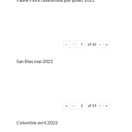
«
‹
of
42
›
»
San Blas mai 2022
«
‹
of
53
›
»
Colombie avril 2022