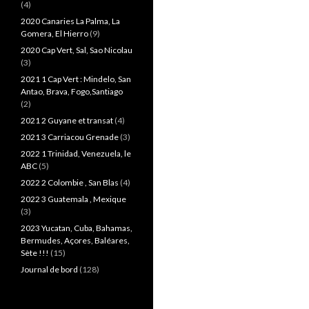
(4)
2020 Canaries La Palma, La
Gomera, El Hierro
(9)
2020 Cap Vert, Sal, Sao Nicolau
(3)
2021 1 Cap Vert : Mindelo, San
Antao, Brava, Fogo,Santiago
(2)
2021 2 Guyane et transat
(4)
2021 3 Carriacou Grenade
(3)
2022 1 Trinidad, Venezuela, le
ABC
(5)
2022 2 Colombie , San Blas
(4)
2022 3 Guatemala , Mexique
(3)
2023 Yucatan, Cuba, Bahamas,
Bermudes, Açores, Baléares,
Sète !!!
(15)
Journal de bord
(128)