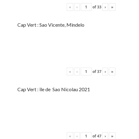
«
‹
of
33
›
»
Cap Vert : Sao Vicente, Mindelo
«
‹
of
37
›
»
Cap Vert : île de Sao Nicolau 2021
«
‹
of
47
›
»