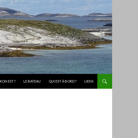
KON EST ?
LE BATEAU
QUI EST À BORD ?
LIENS