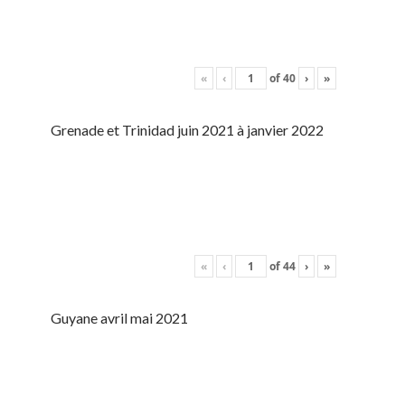
«
‹
of
40
›
»
Grenade et Trinidad juin 2021 à janvier 2022
«
‹
of
44
›
»
Guyane avril mai 2021