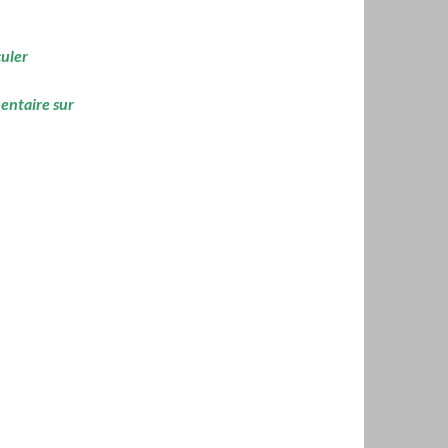
culer
mentaire sur