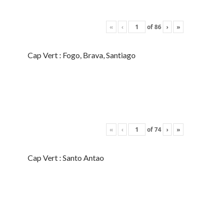
«
‹
of
86
›
»
Cap Vert : Fogo, Brava, Santiago
«
‹
of
74
›
»
Cap Vert : Santo Antao