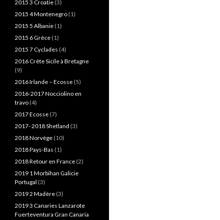
2015 3 Croatie
(3)
2015 4 Montenegro
(1)
2015 5 Albanie
(1)
2015 6 Grèce
(1)
2015 7 Cyclades
(4)
2016 Crête Sicile à Bretagne
(9)
2016 Irlande – Ecosse
(5)
2016-2017 Nocciolino en
travo
(4)
2017 Ecosse
(7)
2017- 2018 Shetland
(3)
2018 Norvège
(10)
2018 Pays-Bas
(1)
2018 Retour en France
(2)
2019 1 Morbihan Galicie
Portugal
(3)
2019 2 Madère
(3)
2019 3 Canaries Lanzarote
Fuerteventura Gran Canaria