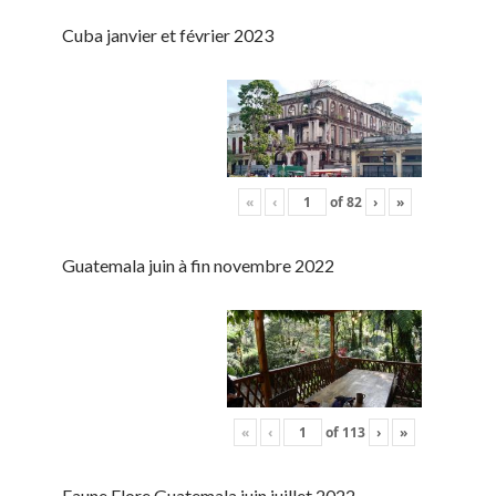
Cuba janvier et février 2023
«
‹
of
82
›
»
Guatemala juin à fin novembre 2022
«
‹
of
113
›
»
Faune Flore Guatemala juin juillet 2022