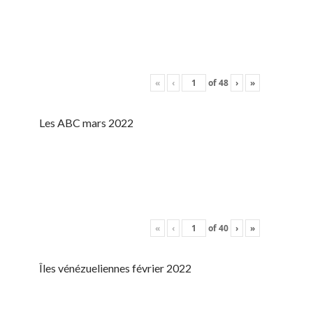
«
‹
of
48
›
»
Les ABC mars 2022
«
‹
of
40
›
»
Îles vénézueliennes février 2022