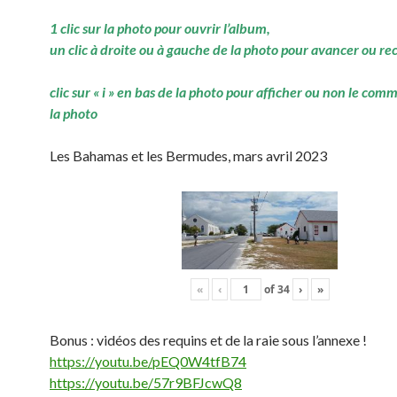
1 clic sur la photo pour ouvrir l’album,
un clic à droite ou à gauche de la photo pour avancer ou re
clic sur « i » en bas de la photo pour afficher ou non le com
la photo
Les Bahamas et les Bermudes, mars avril 2023
«
‹
of
34
›
»
Bonus : vidéos des requins et de la raie sous l’annexe !
https://youtu.be/pEQ0W4tfB74
https://youtu.be/57r9BFJcwQ8