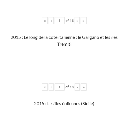
«
‹
of
16
›
»
2015 : Le long de la cote italienne : le Gargano et les iles
Tremiti
«
‹
of
18
›
»
2015 : Les îles éoliennes (Sicile)