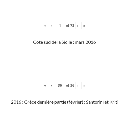
«
‹
of
73
›
»
Cote sud de la Sicile : mars 2016
«
‹
of
36
›
»
2016 : Grèce dernière partie (février) : Santorini et Kriti