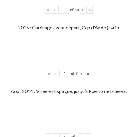
«
‹
of
30
›
»
2015 : Carénage avant départ, Cap d’Agde (avril)
«
‹
of
7
›
»
Aout 2014 : Virée en Espagne, jusqu’à Puerto de la Selva.