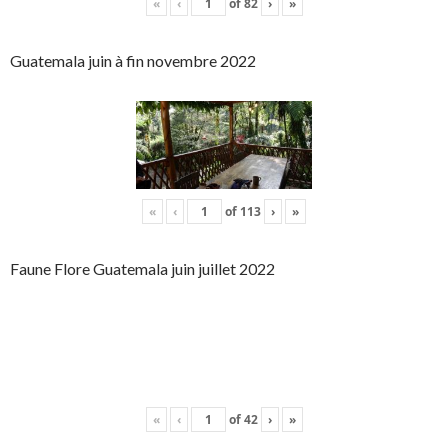
«
‹
of
82
›
»
Guatemala juin à fin novembre 2022
«
‹
of
113
›
»
Faune Flore Guatemala juin juillet 2022
«
‹
of
42
›
»