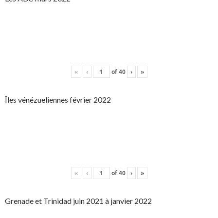
«
‹
of
40
›
»
Îles vénézueliennes février 2022
«
‹
of
40
›
»
Grenade et Trinidad juin 2021 à janvier 2022