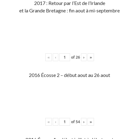
2017 : Retour par l’Est de l’Irlande
et la Grande Bretagne : fin aout à mi-septembre
«
‹
of
26
›
»
2016 Écosse 2 – début aout au 26 aout
«
‹
of
54
›
»