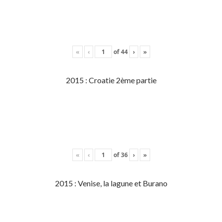
«
‹
of
44
›
»
2015 : Croatie 2ème partie
«
‹
of
36
›
»
2015 : Venise, la lagune et Burano