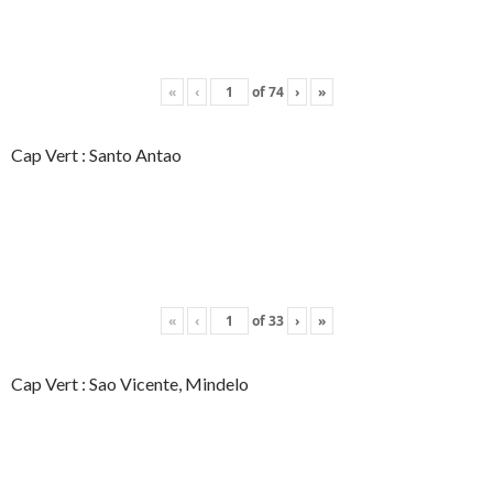
«
‹
of
74
›
»
Cap Vert : Santo Antao
«
‹
of
33
›
»
Cap Vert : Sao Vicente, Mindelo