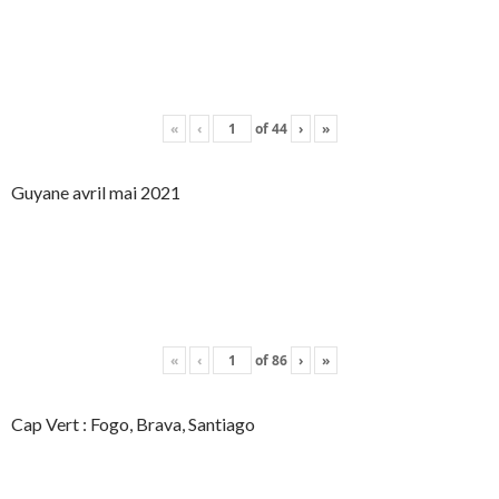
«
‹
of
44
›
»
Guyane avril mai 2021
«
‹
of
86
›
»
Cap Vert : Fogo, Brava, Santiago