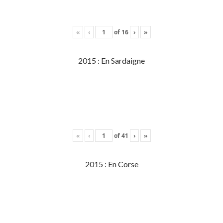
«
‹
of
16
›
»
2015 : En Sardaigne
«
‹
of
41
›
»
2015 : En Corse