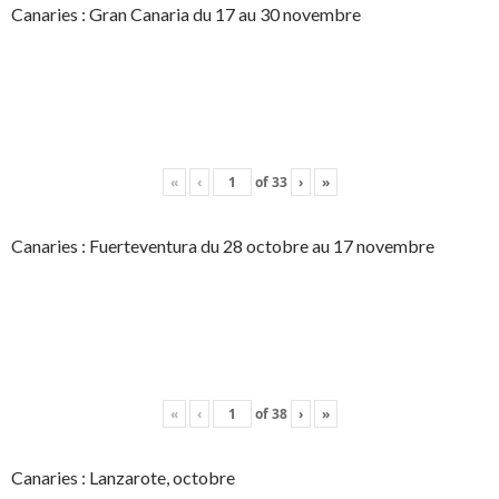
Canaries : Gran Canaria du 17 au 30 novembre
«
‹
of
33
›
»
Canaries : Fuerteventura du 28 octobre au 17 novembre
«
‹
of
38
›
»
Canaries : Lanzarote, octobre