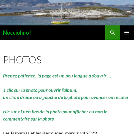
Recherche
Nocciolino !
ALLER
MENU
AU
PRINCI
CONTENU
PHOTOS
Prenez patience, la page est un peu longue à s’ouvrir …
1 clic sur la photo pour ouvrir l’album,
un clic à droite ou à gauche de la photo pour avancer ou reculer
clic sur « i » en bas de la photo pour afficher ou non le
commentaire sur la photo
Les Bahamas et les Bermudes, mars avril 2023