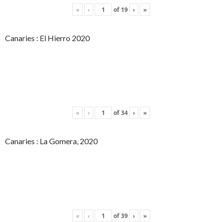
«
‹
of
19
›
»
Canaries : El Hierro 2020
«
‹
of
34
›
»
Canaries : La Gomera, 2020
«
‹
of
39
›
»