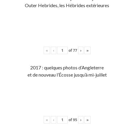
Outer Hebrides, les Hébrides extérieures
«
‹
of
77
›
»
2017 : quelques photos d’Angleterre
et de nouveau l’Écosse jusqu’à mi-juillet
«
‹
of
95
›
»