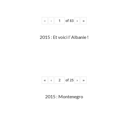
«
‹
of
83
›
»
2015 : Et voici l’ Albanie !
«
‹
of
25
›
»
2015 : Montenegro