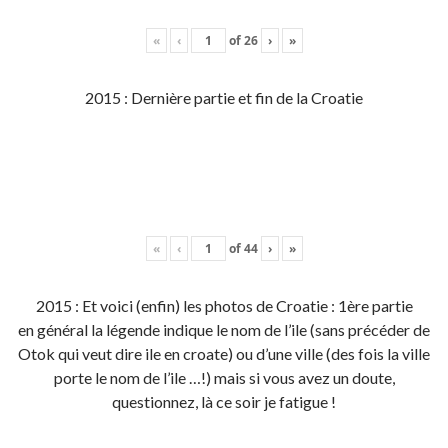
«
‹
of
26
›
»
2015 : Dernière partie et fin de la Croatie
«
‹
of
44
›
»
2015 : Et voici (enfin) les photos de Croatie : 1ère partie
en général la légende indique le nom de l’ile (sans précéder de
Otok qui veut dire ile en croate) ou d’une ville (des fois la ville
porte le nom de l’ile …!) mais si vous avez un doute,
questionnez, là ce soir je fatigue !