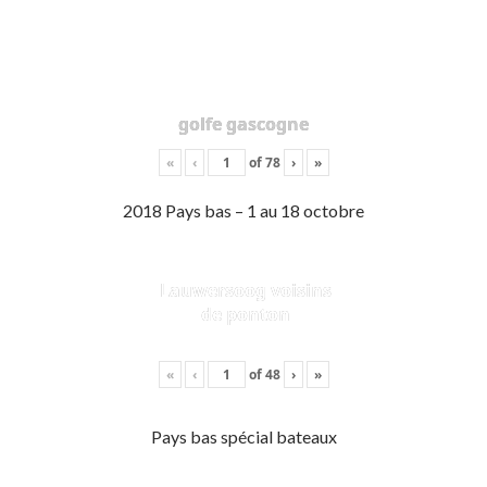
golfe gascogne
«
‹
of
78
›
»
2018 Pays bas – 1 au 18 octobre
Lauwersoog voisins
de ponton
«
‹
of
48
›
»
Pays bas spécial bateaux