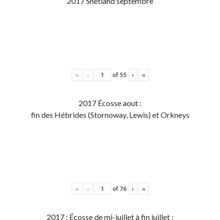
2017 Shetland septembre
«
‹
of
55
›
»
2017 Écosse aout :
fin des Hébrides (Stornoway, Lewis) et Orkneys
«
‹
of
76
›
»
2017 : Écosse de mi-juillet à fin juillet :