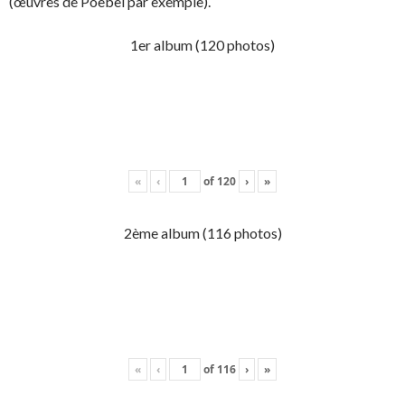
(œuvres de Poebel par exemple).
1er album (120 photos)
«
‹
of
120
›
»
2ème album (116 photos)
«
‹
of
116
›
»