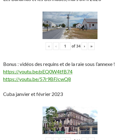
«
‹
of
34
›
»
Bonus : vidéos des requins et de la raie sous l’annexe !
https://youtu.be/pEQ0W4tfB74
https://youtu.be/57r9BFJcwQ8
Cuba janvier et février 2023