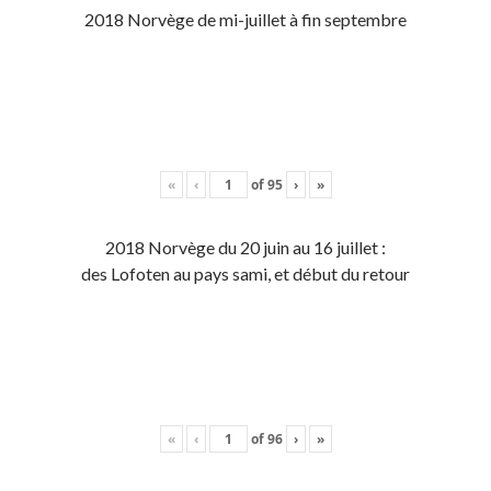
2018 Norvège de mi-juillet à fin septembre
«
‹
of
95
›
»
2018 Norvège du 20 juin au 16 juillet :
des Lofoten au pays sami, et début du retour
«
‹
of
96
›
»