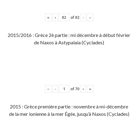
«
‹
of
82
›
»
2015/2016 : Grèce 2è partie : mi décembre à début février
de Naxos à Astypalaia (Cyclades)
«
‹
of
70
›
»
2015 : Grèce première partie : novembre à mi-décembre
de la mer ionienne à la mer Égée, jusqu’à Naxos (Cyclades)