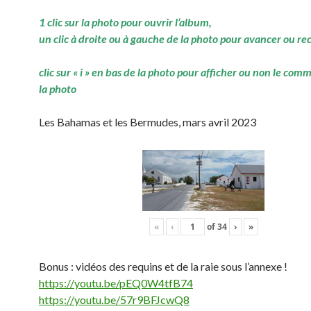
1 clic sur la photo pour ouvrir l’album,
un clic à droite ou à gauche de la photo pour avancer ou re
clic sur « i » en bas de la photo pour afficher ou non le com
la photo
Les Bahamas et les Bermudes, mars avril 2023
«
‹
of
34
›
»
Bonus : vidéos des requins et de la raie sous l’annexe !
https://youtu.be/pEQ0W4tfB74
https://youtu.be/57r9BFJcwQ8