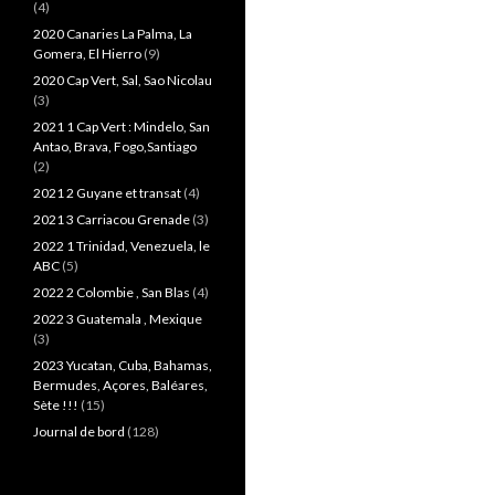
(4)
2020 Canaries La Palma, La
Gomera, El Hierro
(9)
2020 Cap Vert, Sal, Sao Nicolau
(3)
2021 1 Cap Vert : Mindelo, San
Antao, Brava, Fogo,Santiago
(2)
2021 2 Guyane et transat
(4)
2021 3 Carriacou Grenade
(3)
2022 1 Trinidad, Venezuela, le
ABC
(5)
2022 2 Colombie , San Blas
(4)
2022 3 Guatemala , Mexique
(3)
2023 Yucatan, Cuba, Bahamas,
Bermudes, Açores, Baléares,
Sète !!!
(15)
Journal de bord
(128)