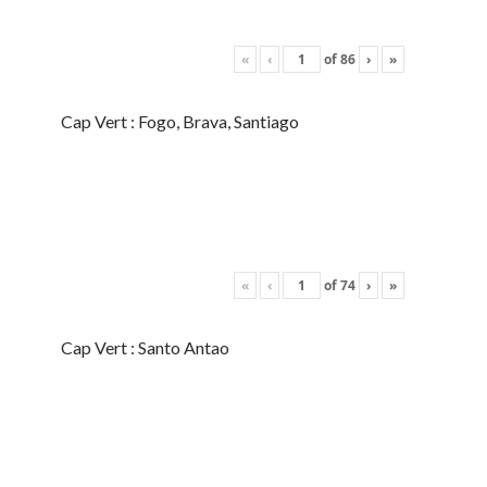
«
‹
of
86
›
»
Cap Vert : Fogo, Brava, Santiago
«
‹
of
74
›
»
Cap Vert : Santo Antao