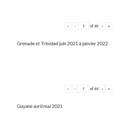
«
‹
of
40
›
»
Grenade et Trinidad juin 2021 à janvier 2022
«
‹
of
44
›
»
Guyane avril mai 2021