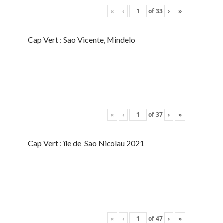
«
‹
of
33
›
»
Cap Vert : Sao Vicente, Mindelo
«
‹
of
37
›
»
Cap Vert : île de Sao Nicolau 2021
«
‹
of
47
›
»