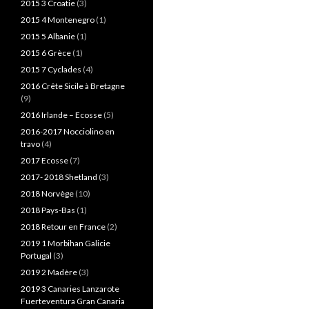
2015 3 Croatie
(3)
2015 4 Montenegro
(1)
2015 5 Albanie
(1)
2015 6 Grèce
(1)
2015 7 Cyclades
(4)
2016 Crête Sicile à Bretagne
(9)
2016 Irlande – Ecosse
(5)
2016-2017 Nocciolino en
travo
(4)
2017 Ecosse
(7)
2017- 2018 Shetland
(3)
2018 Norvège
(10)
2018 Pays-Bas
(1)
2018 Retour en France
(2)
2019 1 Morbihan Galicie
Portugal
(3)
2019 2 Madère
(3)
2019 3 Canaries Lanzarote
Fuerteventura Gran Canaria