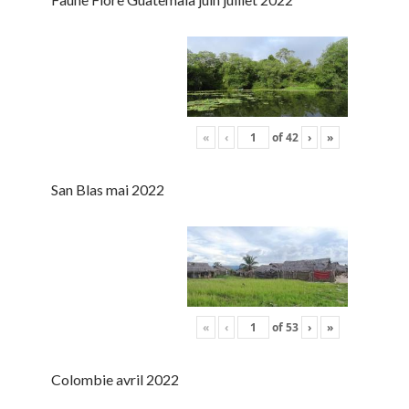
«
‹
of
42
›
»
San Blas mai 2022
«
‹
of
53
›
»
Colombie avril 2022