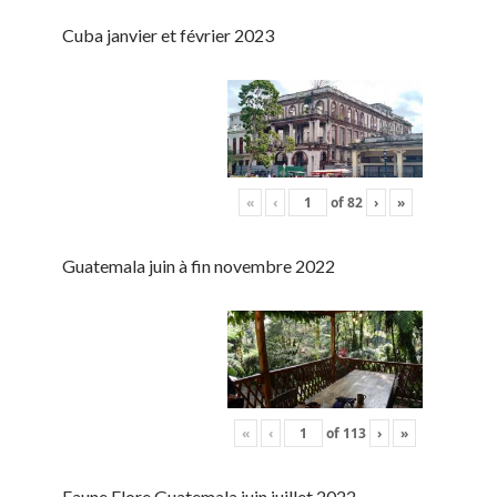
Cuba janvier et février 2023
«
‹
of
82
›
»
Guatemala juin à fin novembre 2022
«
‹
of
113
›
»
Faune Flore Guatemala juin juillet 2022