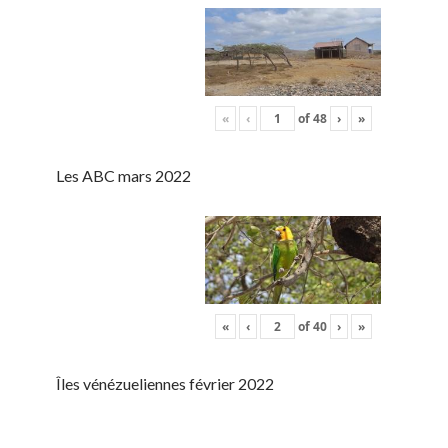
«
‹
of
48
›
»
Les ABC mars 2022
«
‹
of
40
›
»
Îles vénézueliennes février 2022