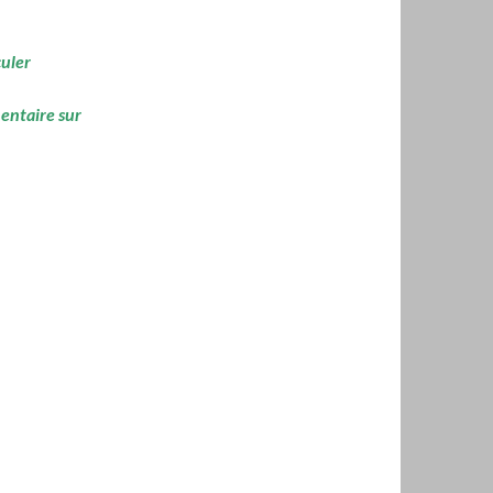
culer
mentaire sur