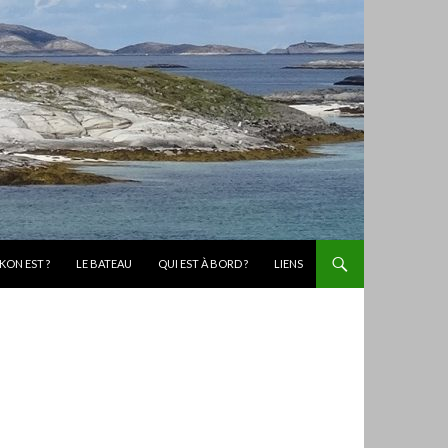
KON EST ?
LE BATEAU
QUI EST À BORD ?
LIENS