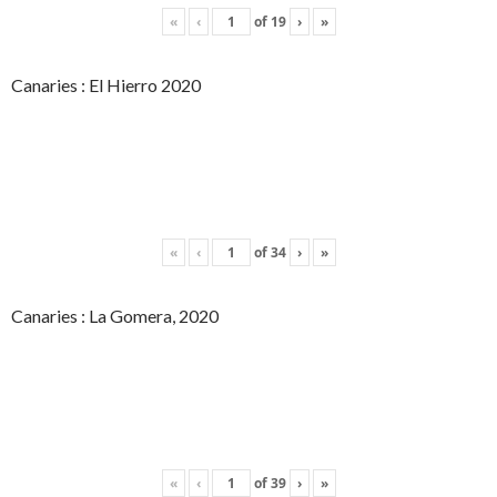
«
‹
of
19
›
»
Canaries : El Hierro 2020
«
‹
of
34
›
»
Canaries : La Gomera, 2020
«
‹
of
39
›
»