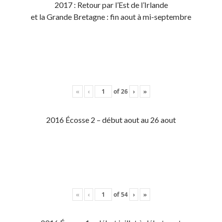
2017 : Retour par l’Est de l’Irlande
et la Grande Bretagne : fin aout à mi-septembre
«
‹
of
26
›
»
2016 Écosse 2 – début aout au 26 aout
«
‹
of
54
›
»