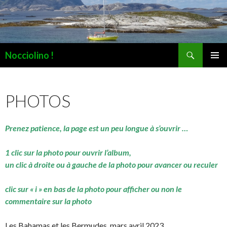
Recherche
Nocciolino !
ALLER
MENU
AU
PRINCI
CONTENU
PHOTOS
Prenez patience, la page est un peu longue à s’ouvrir …
1 clic sur la photo pour ouvrir l’album,
un clic à droite ou à gauche de la photo pour avancer ou reculer
clic sur « i » en bas de la photo pour afficher ou non le
commentaire sur la photo
Les Bahamas et les Bermudes, mars avril 2023