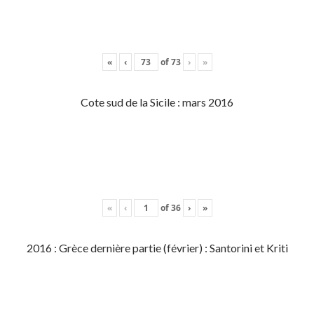
«
‹
of
73
›
»
Cote sud de la Sicile : mars 2016
«
‹
of
36
›
»
2016 : Grèce dernière partie (février) : Santorini et Kriti