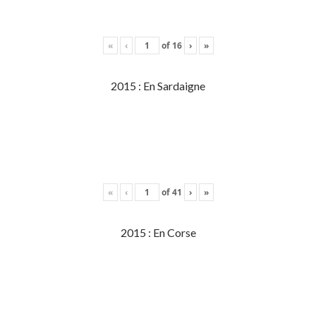
«
‹
of
16
›
»
2015 : En Sardaigne
«
‹
of
41
›
»
2015 : En Corse