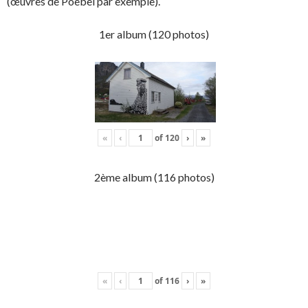
(œuvres de Poebel par exemple).
1er album (120 photos)
«
‹
of
120
›
»
2ème album (116 photos)
«
‹
of
116
›
»