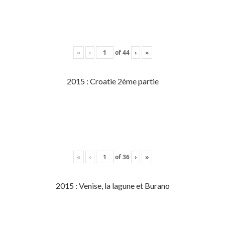
«
‹
of
44
›
»
2015 : Croatie 2ème partie
«
‹
of
36
›
»
2015 : Venise, la lagune et Burano