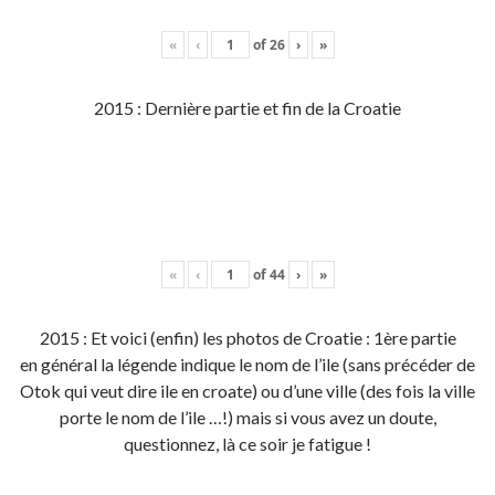
«
‹
of
26
›
»
2015 : Dernière partie et fin de la Croatie
«
‹
of
44
›
»
2015 : Et voici (enfin) les photos de Croatie : 1ère partie
en général la légende indique le nom de l’ile (sans précéder de
Otok qui veut dire ile en croate) ou d’une ville (des fois la ville
porte le nom de l’ile …!) mais si vous avez un doute,
questionnez, là ce soir je fatigue !