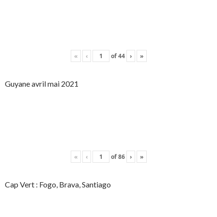
«
‹
of
44
›
»
Guyane avril mai 2021
«
‹
of
86
›
»
Cap Vert : Fogo, Brava, Santiago