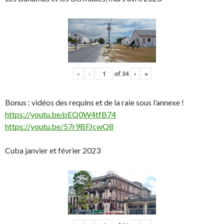
«
‹
of
34
›
»
Bonus : vidéos des requins et de la raie sous l’annexe !
https://youtu.be/pEQ0W4tfB74
https://youtu.be/57r9BFJcwQ8
Cuba janvier et février 2023