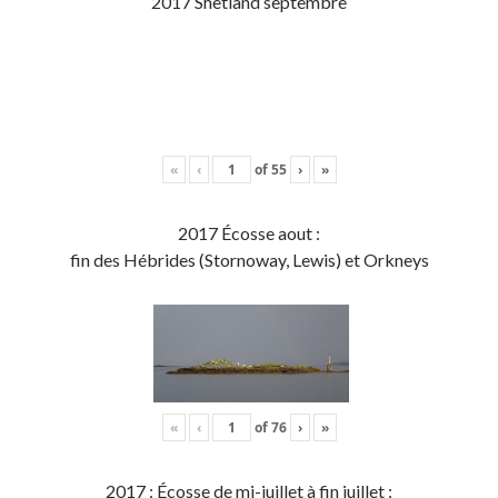
2017 Shetland septembre
«
‹
of
55
›
»
2017 Écosse aout :
fin des Hébrides (Stornoway, Lewis) et Orkneys
«
‹
of
76
›
»
2017 : Écosse de mi-juillet à fin juillet :