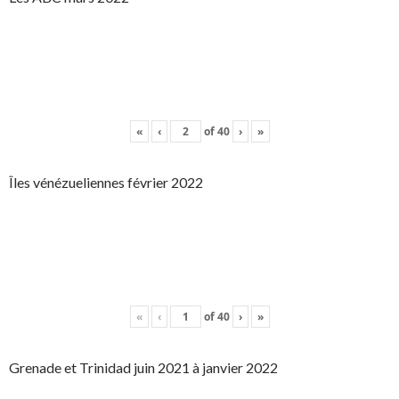
«
‹
of
40
›
»
Îles vénézueliennes février 2022
«
‹
of
40
›
»
Grenade et Trinidad juin 2021 à janvier 2022