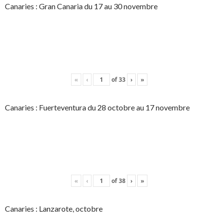
Canaries : Gran Canaria du 17 au 30 novembre
«
‹
of
33
›
»
Canaries : Fuerteventura du 28 octobre au 17 novembre
«
‹
of
38
›
»
Canaries : Lanzarote, octobre