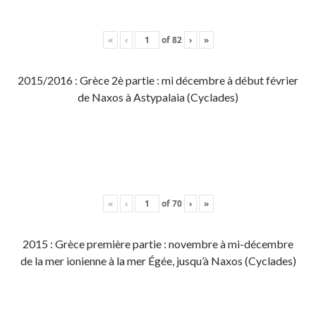
«
‹
of
82
›
»
2015/2016 : Grèce 2è partie : mi décembre à début février
de Naxos à Astypalaia (Cyclades)
«
‹
of
70
›
»
2015 : Grèce première partie : novembre à mi-décembre
de la mer ionienne à la mer Égée, jusqu’à Naxos (Cyclades)