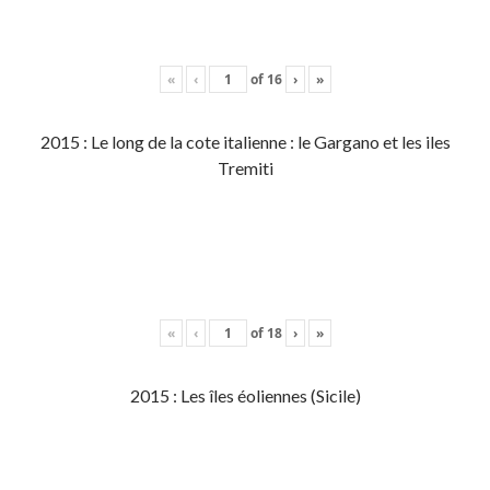
«
‹
of
16
›
»
2015 : Le long de la cote italienne : le Gargano et les iles
Tremiti
«
‹
of
18
›
»
2015 : Les îles éoliennes (Sicile)