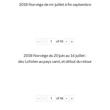
2018 Norvège de mi-juillet à fin septembre
«
‹
of
95
›
»
2018 Norvège du 20 juin au 16 juillet :
des Lofoten au pays sami, et début du retour
«
‹
of
96
›
»