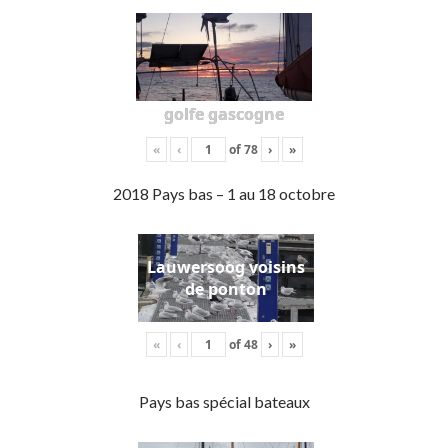
golfe gascogne
«
‹
of
78
›
»
2018 Pays bas – 1 au 18 octobre
Lauwersoog voisins
de ponton
«
‹
of
48
›
»
Pays bas spécial bateaux