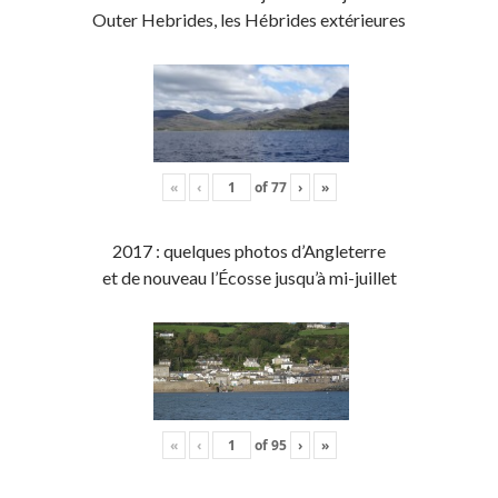
Outer Hebrides, les Hébrides extérieures
«
‹
of
77
›
»
2017 : quelques photos d’Angleterre
et de nouveau l’Écosse jusqu’à mi-juillet
«
‹
of
95
›
»