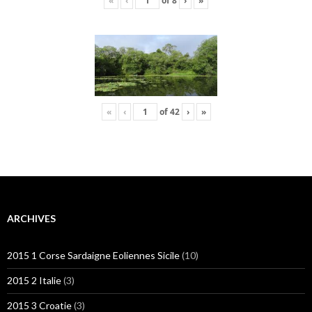
«
‹
of
8
›
»
«
‹
of
42
›
»
ARCHIVES
2015 1 Corse Sardaigne Eoliennes Sicile
(10)
2015 2 Italie
(3)
2015 3 Croatie
(3)