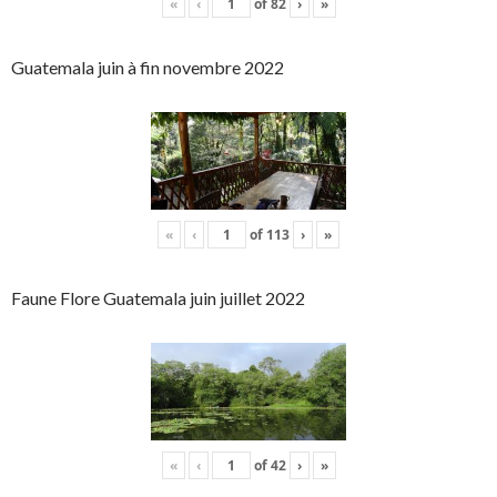
«
‹
of
82
›
»
Guatemala juin à fin novembre 2022
«
‹
of
113
›
»
Faune Flore Guatemala juin juillet 2022
«
‹
of
42
›
»