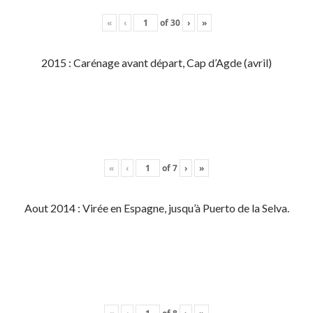
«
‹
of
30
›
»
2015 : Carénage avant départ, Cap d’Agde (avril)
«
‹
of
7
›
»
Aout 2014 : Virée en Espagne, jusqu’à Puerto de la Selva.