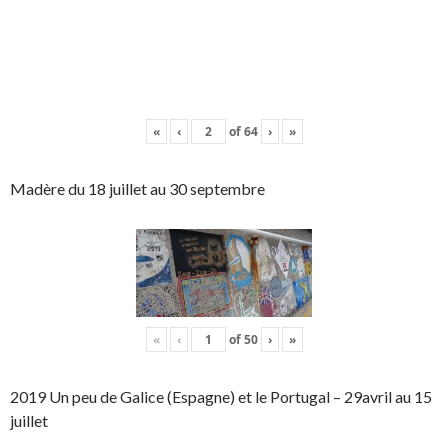
«
‹
of
64
›
»
Madère du 18 juillet au 30 septembre
«
‹
of
50
›
»
2019 Un peu de Galice (Espagne) et le Portugal – 29avril au 15
juillet