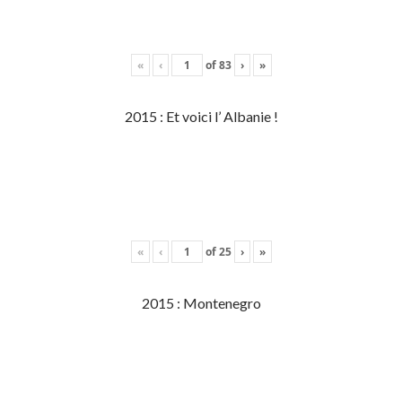
«
‹
of
83
›
»
2015 : Et voici l’ Albanie !
«
‹
of
25
›
»
2015 : Montenegro