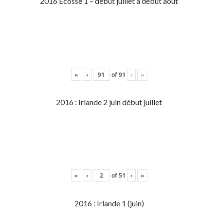
2016 Écosse 1 – début juillet à début aout
«
‹
of
91
›
»
2016 : Irlande 2 juin début juillet
«
‹
of
51
›
»
2016 : Irlande 1 (juin)