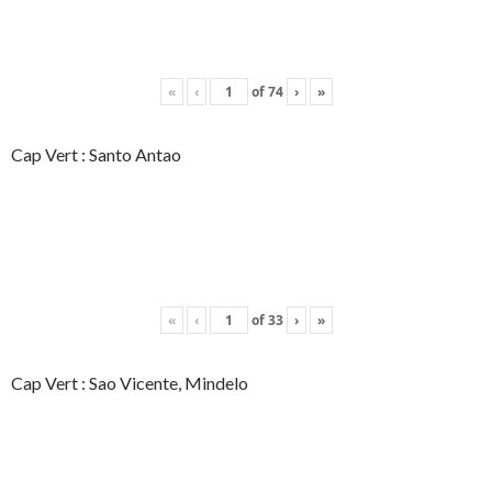
«
‹
of
74
›
»
Cap Vert : Santo Antao
«
‹
of
33
›
»
Cap Vert : Sao Vicente, Mindelo