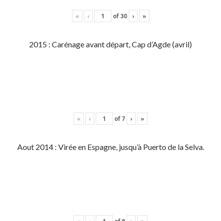
«
‹
of
30
›
»
2015 : Carénage avant départ, Cap d’Agde (avril)
«
‹
of
7
›
»
Aout 2014 : Virée en Espagne, jusqu’à Puerto de la Selva.