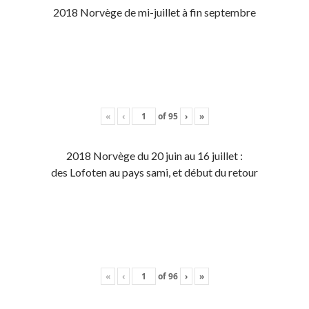
2018 Norvège de mi-juillet à fin septembre
«
‹
of
95
›
»
2018 Norvège du 20 juin au 16 juillet :
des Lofoten au pays sami, et début du retour
«
‹
of
96
›
»