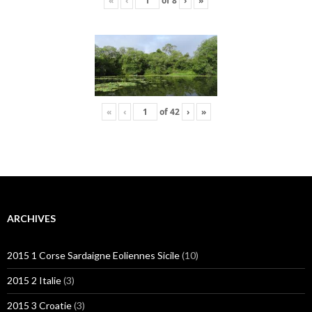
«
‹
of
8
›
»
«
‹
of
42
›
»
ARCHIVES
2015 1 Corse Sardaigne Eoliennes Sicile
(10)
2015 2 Italie
(3)
2015 3 Croatie
(3)