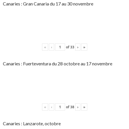
Canaries : Gran Canaria du 17 au 30 novembre
«
‹
of
33
›
»
Canaries : Fuerteventura du 28 octobre au 17 novembre
«
‹
of
38
›
»
Canaries : Lanzarote, octobre