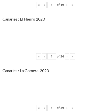
«
‹
of
19
›
»
Canaries : El Hierro 2020
«
‹
of
34
›
»
Canaries : La Gomera, 2020
«
‹
of
39
›
»