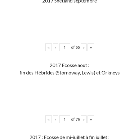
2017 Shetland septembre
«
‹
of
55
›
»
2017 Écosse aout :
fin des Hébrides (Stornoway, Lewis) et Orkneys
«
‹
of
76
›
»
2017 : Écosse de mi-juillet à fin juillet :