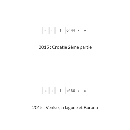
«
‹
of
44
›
»
2015 : Croatie 2ème partie
«
‹
of
36
›
»
2015 : Venise, la lagune et Burano