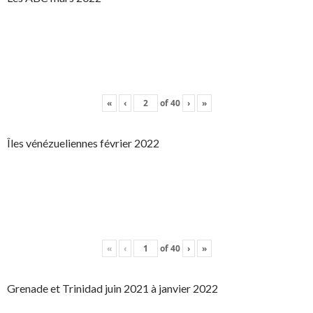
«
‹
of
40
›
»
Îles vénézueliennes février 2022
«
‹
of
40
›
»
Grenade et Trinidad juin 2021 à janvier 2022