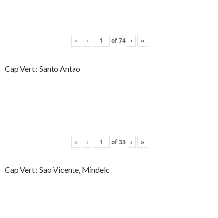
«
‹
of
74
›
»
Cap Vert : Santo Antao
«
‹
of
33
›
»
Cap Vert : Sao Vicente, Mindelo