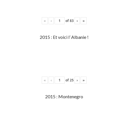
«
‹
of
83
›
»
2015 : Et voici l’ Albanie !
«
‹
of
25
›
»
2015 : Montenegro