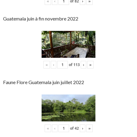
«
‹
of
82
›
»
Guatemala juin à fin novembre 2022
«
‹
of
113
›
»
Faune Flore Guatemala juin juillet 2022
«
‹
of
42
›
»