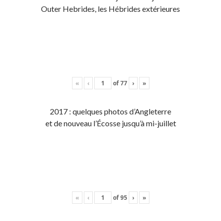
Outer Hebrides, les Hébrides extérieures
«
‹
of
77
›
»
2017 : quelques photos d’Angleterre
et de nouveau l’Écosse jusqu’à mi-juillet
«
‹
of
95
›
»