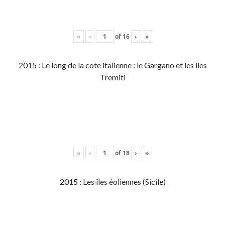
«
‹
of
16
›
»
2015 : Le long de la cote italienne : le Gargano et les iles
Tremiti
«
‹
of
18
›
»
2015 : Les îles éoliennes (Sicile)