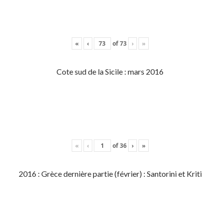
«
‹
of
73
›
»
Cote sud de la Sicile : mars 2016
«
‹
of
36
›
»
2016 : Grèce dernière partie (février) : Santorini et Kriti