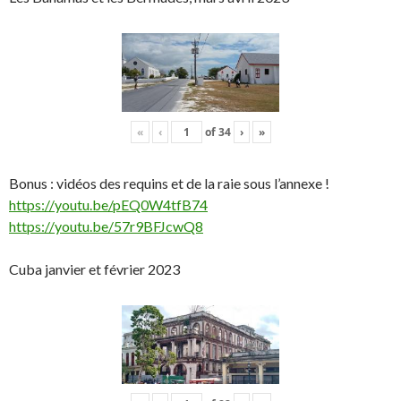
«
‹
of
34
›
»
Bonus : vidéos des requins et de la raie sous l’annexe !
https://youtu.be/pEQ0W4tfB74
https://youtu.be/57r9BFJcwQ8
Cuba janvier et février 2023