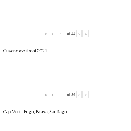
«
‹
of
44
›
»
Guyane avril mai 2021
«
‹
of
86
›
»
Cap Vert : Fogo, Brava, Santiago