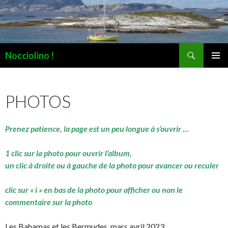
Recherche
Nocciolino !
ALLER
MENU
AU
PRINCI
CONTENU
PHOTOS
Prenez patience, la page est un peu longue à s’ouvrir …
1 clic sur la photo pour ouvrir l’album,
un clic à droite ou à gauche de la photo pour avancer ou reculer
clic sur « i » en bas de la photo pour afficher ou non le
commentaire sur la photo
Les Bahamas et les Bermudes, mars avril 2023