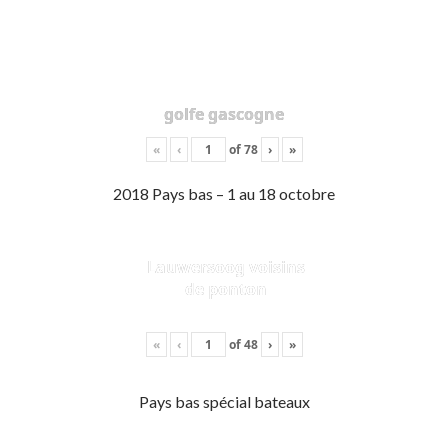
golfe gascogne
«
‹
of
78
›
»
2018 Pays bas – 1 au 18 octobre
Lauwersoog voisins
de ponton
«
‹
of
48
›
»
Pays bas spécial bateaux