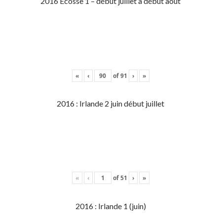
2016 Écosse 1 – début juillet à début aout
«
‹
of
91
›
»
2016 : Irlande 2 juin début juillet
«
‹
of
51
›
»
2016 : Irlande 1 (juin)