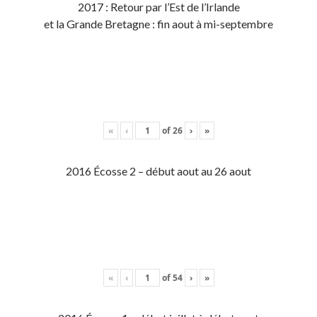
2017 : Retour par l’Est de l’Irlande
et la Grande Bretagne : fin aout à mi-septembre
«
‹
of
26
›
»
2016 Écosse 2 – début aout au 26 aout
«
‹
of
54
›
»