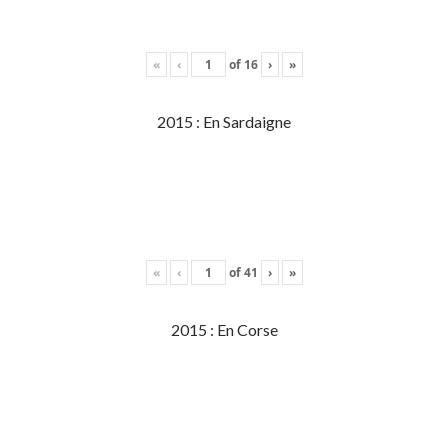
«
‹
of
16
›
»
2015 : En Sardaigne
«
‹
of
41
›
»
2015 : En Corse