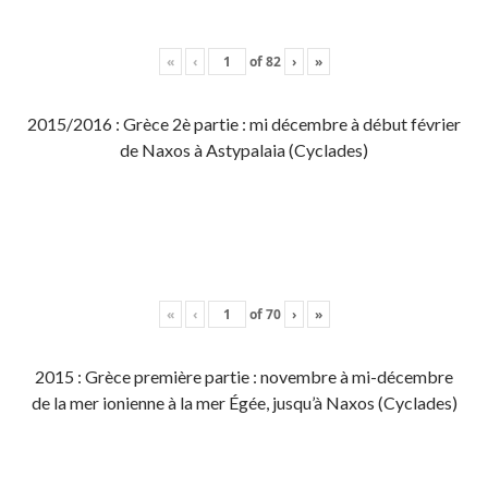
«
‹
of
82
›
»
2015/2016 : Grèce 2è partie : mi décembre à début février
de Naxos à Astypalaia (Cyclades)
«
‹
of
70
›
»
2015 : Grèce première partie : novembre à mi-décembre
de la mer ionienne à la mer Égée, jusqu’à Naxos (Cyclades)