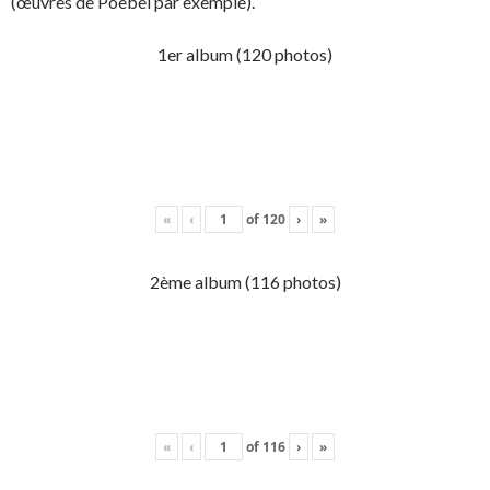
(œuvres de Poebel par exemple).
1er album (120 photos)
«
‹
of
120
›
»
2ème album (116 photos)
«
‹
of
116
›
»