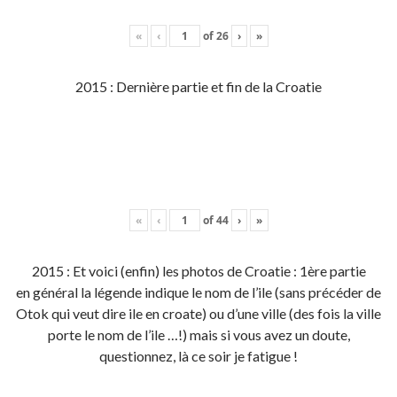
«
‹
of
26
›
»
2015 : Dernière partie et fin de la Croatie
«
‹
of
44
›
»
2015 : Et voici (enfin) les photos de Croatie : 1ère partie
en général la légende indique le nom de l’ile (sans précéder de
Otok qui veut dire ile en croate) ou d’une ville (des fois la ville
porte le nom de l’ile …!) mais si vous avez un doute,
questionnez, là ce soir je fatigue !