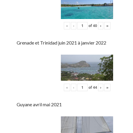
«
‹
of
40
›
»
Grenade et Trinidad juin 2021 à janvier 2022
«
‹
of
44
›
»
Guyane avril mai 2021