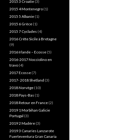
2015 3 Croatie
(3)
2015 4 Montenegro
(1)
2015 5 Albanie
(1)
2015 6 Grèce
(1)
2015 7 Cyclades
(4)
2016 Crête Sicile à Bretagne
(9)
2016 Irlande – Ecosse
(5)
2016-2017 Nocciolino en
travo
(4)
2017 Ecosse
(7)
2017- 2018 Shetland
(3)
2018 Norvège
(10)
2018 Pays-Bas
(1)
2018 Retour en France
(2)
2019 1 Morbihan Galicie
Portugal
(3)
2019 2 Madère
(3)
2019 3 Canaries Lanzarote
Fuerteventura Gran Canaria