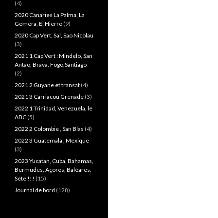
(4)
2020 Canaries La Palma, La
Gomera, El Hierro
(9)
2020 Cap Vert, Sal, Sao Nicolau
(3)
2021 1 Cap Vert : Mindelo, San
Antao, Brava, Fogo,Santiago
(2)
2021 2 Guyane et transat
(4)
2021 3 Carriacou Grenade
(3)
2022 1 Trinidad, Venezuela, le
ABC
(5)
2022 2 Colombie , San Blas
(4)
2022 3 Guatemala , Mexique
(3)
2023 Yucatan, Cuba, Bahamas,
Bermudes, Açores, Baléares,
Sète !!!
(15)
Journal de bord
(128)