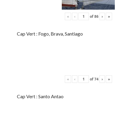
«
‹
of
86
›
»
Cap Vert : Fogo, Brava, Santiago
«
‹
of
74
›
»
Cap Vert : Santo Antao