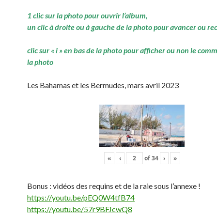
1 clic sur la photo pour ouvrir l’album,
un clic à droite ou à gauche de la photo pour avancer ou re
clic sur « i » en bas de la photo pour afficher ou non le com
la photo
Les Bahamas et les Bermudes, mars avril 2023
«
‹
of
34
›
»
Bonus : vidéos des requins et de la raie sous l’annexe !
https://youtu.be/pEQ0W4tfB74
https://youtu.be/57r9BFJcwQ8