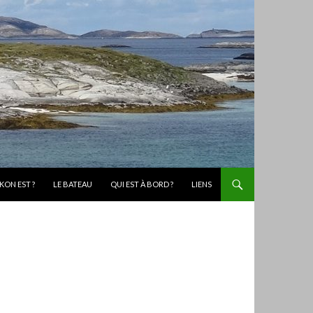
KON EST ?
LE BATEAU
QUI EST À BORD ?
LIENS