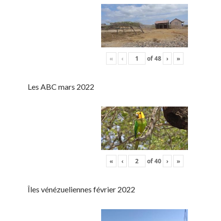
«
‹
of
48
›
»
Les ABC mars 2022
«
‹
of
40
›
»
Îles vénézueliennes février 2022