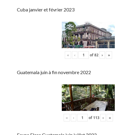
Cuba janvier et février 2023
«
‹
of
82
›
»
Guatemala juin à fin novembre 2022
«
‹
of
113
›
»
Faune Flore Guatemala juin juillet 2022