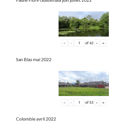
«
‹
of
42
›
»
San Blas mai 2022
«
‹
of
53
›
»
Colombie avril 2022