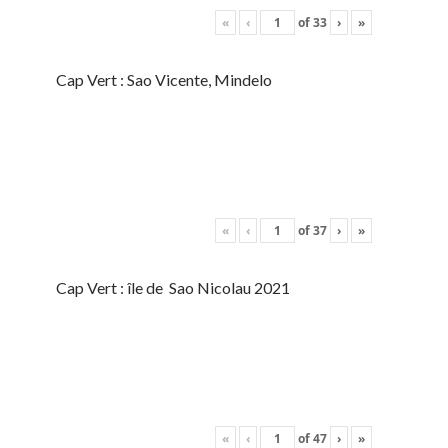
«
‹
of
33
›
»
Cap Vert : Sao Vicente, Mindelo
«
‹
of
37
›
»
Cap Vert : île de Sao Nicolau 2021
«
‹
of
47
›
»