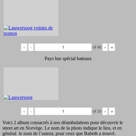
«
‹
of
48
›
»
Pays bas spécial bateaux
«
‹
of
25
›
»
Voici 2 album consacrés à nos déambulations pour découvrir le
street art en Norvège. Le nom de la photo indique le lieu, et en
général le nom de l’auteur, pour ceux que Babeth a trouvé.