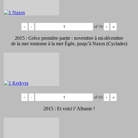
«
‹
of
70
›
»
2015 : Grèce première partie : novembre à mi-décembre
de la mer ionienne à la mer Égée, jusqu’à Naxos (Cyclades)
«
‹
of
83
›
»
2015 : Et voici l’ Albanie !