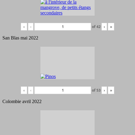
«
‹
of
42
›
»
San Blas mai 2022
«
‹
of
53
›
»
Colombie avril 2022