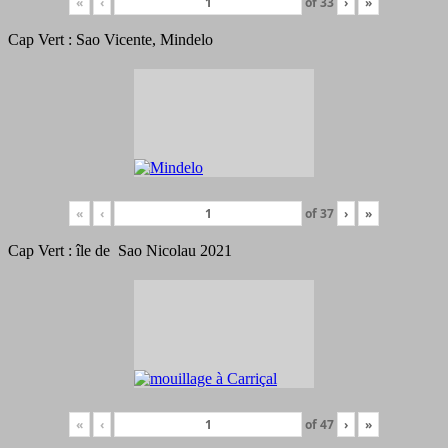
«
‹
of
33
›
»
Cap Vert : Sao Vicente, Mindelo
«
‹
of
37
›
»
Cap Vert : île de Sao Nicolau 2021
«
‹
of
47
›
»