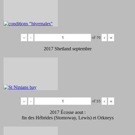
«
‹
of
70
›
»
2017 Shetland septembre
«
‹
of
55
›
»
2017 Écosse aout :
fin des Hébrides (Stornoway, Lewis) et Orkneys