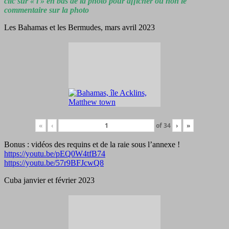
clic sur « i » en bas de la photo pour afficher ou non le
commentaire sur la photo
Les Bahamas et les Bermudes, mars avril 2023
«
‹
of
34
›
»
Bonus : vidéos des requins et de la raie sous l’annexe !
https://youtu.be/pEQ0W4tfB74
https://youtu.be/57r9BFJcwQ8
Cuba janvier et février 2023