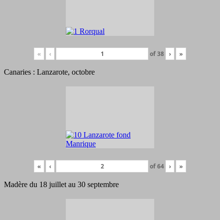
«
‹
of
38
›
»
Canaries : Lanzarote, octobre
«
‹
of
64
›
»
Madère du 18 juillet au 30 septembre