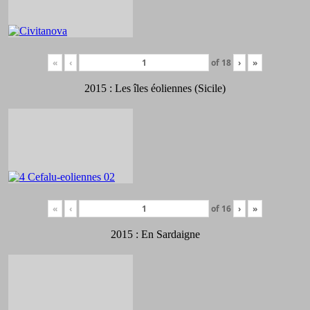
«
‹
of
18
›
»
2015 : Les îles éoliennes (Sicile)
«
‹
of
16
›
»
2015 : En Sardaigne