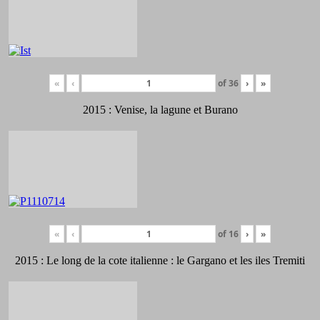
«
‹
of
36
›
»
2015 : Venise, la lagune et Burano
«
‹
of
16
›
»
2015 : Le long de la cote italienne : le Gargano et les iles Tremiti