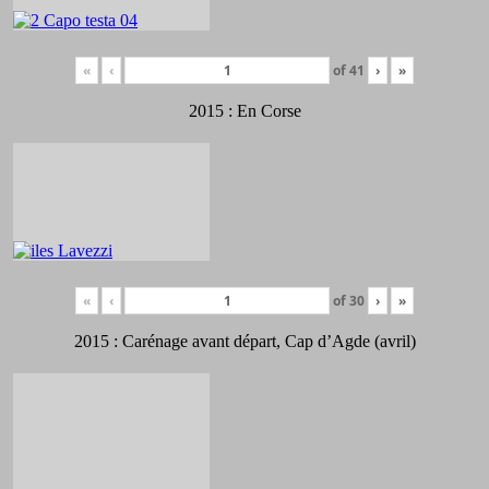
«
‹
of
41
›
»
2015 : En Corse
«
‹
of
30
›
»
2015 : Carénage avant départ, Cap d’Agde (avril)