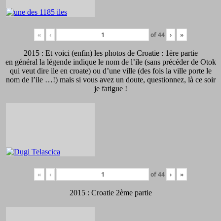
«
‹
of
44
›
»
2015 : Et voici (enfin) les photos de Croatie : 1ère partie
en général la légende indique le nom de l’ile (sans précéder de Otok
qui veut dire ile en croate) ou d’une ville (des fois la ville porte le
nom de l’ile …!) mais si vous avez un doute, questionnez, là ce soir
je fatigue !
«
‹
of
44
›
»
2015 : Croatie 2ème partie