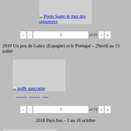
«
‹
of
50
›
»
2019 Un peu de Galice (Espagne) et le Portugal – 29avril au 15
juillet
golfe gascogne
«
‹
of
78
›
»
2018 Pays bas – 1 au 18 octobre