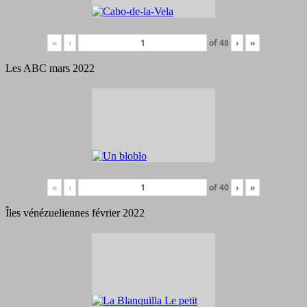
«
‹
of
48
›
»
Les ABC mars 2022
«
‹
of
40
›
»
Îles vénézueliennes février 2022