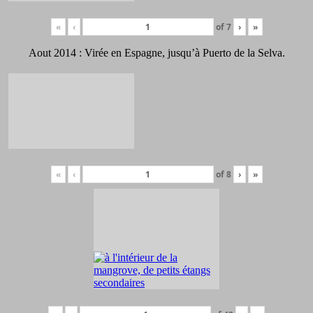
«
‹
of
7
›
»
Aout 2014 : Virée en Espagne, jusqu’à Puerto de la Selva.
«
‹
of
8
›
»