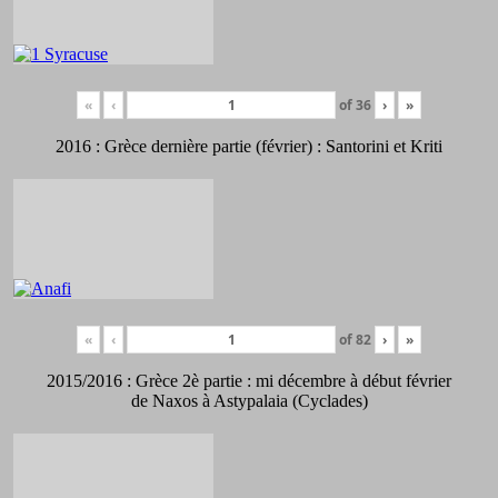
«
‹
of
36
›
»
2016 : Grèce dernière partie (février) : Santorini et Kriti
«
‹
of
82
›
»
2015/2016 : Grèce 2è partie : mi décembre à début février
de Naxos à Astypalaia (Cyclades)