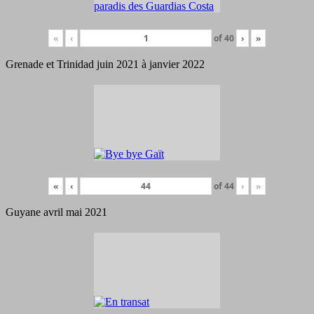
«
‹
of
40
›
»
Grenade et Trinidad juin 2021 à janvier 2022
«
‹
of
44
›
»
Guyane avril mai 2021