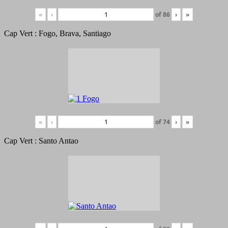
«
‹
of
86
›
»
Cap Vert : Fogo, Brava, Santiago
«
‹
of
74
›
»
Cap Vert : Santo Antao