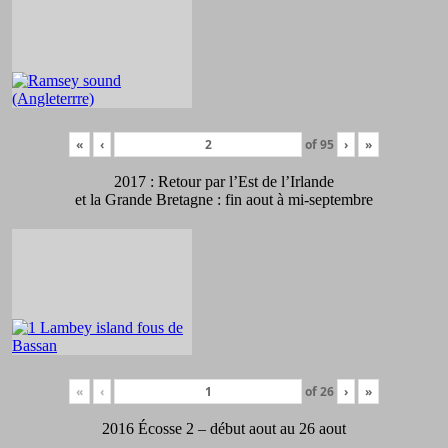
«
‹
of
95
›
»
2017 : Retour par l’Est de l’Irlande
et la Grande Bretagne : fin aout à mi-septembre
«
‹
of
26
›
»
2016 Écosse 2 – début aout au 26 aout