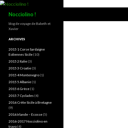
Recherche
Nocciolino !
blog de voyage de Babeth et
Xavier
ARCHIVES
2015 1 Corse Sardaigne
Eoliennes Sicile
(10)
2015 2 Italie
(3)
2015 3 Croatie
(3)
2015 4 Montenegro
(1)
2015 5 Albanie
(1)
2015 6 Grèce
(1)
2015 7 Cyclades
(4)
2016 Crête Sicile à Bretagne
(9)
2016 Irlande – Ecosse
(5)
2016-2017 Nocciolino en
travo
(4)