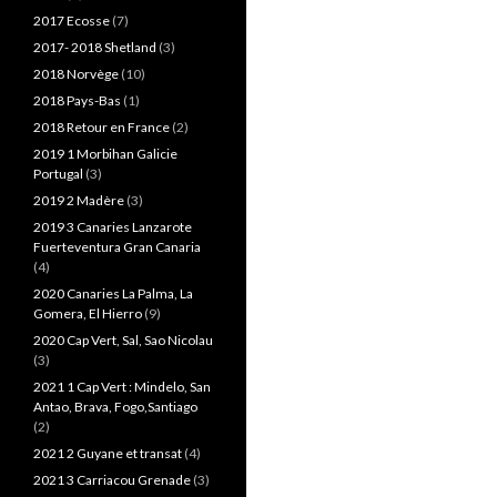
2017 Ecosse
(7)
2017- 2018 Shetland
(3)
2018 Norvège
(10)
2018 Pays-Bas
(1)
2018 Retour en France
(2)
2019 1 Morbihan Galicie
Portugal
(3)
2019 2 Madère
(3)
2019 3 Canaries Lanzarote
Fuerteventura Gran Canaria
(4)
2020 Canaries La Palma, La
Gomera, El Hierro
(9)
2020 Cap Vert, Sal, Sao Nicolau
(3)
2021 1 Cap Vert : Mindelo, San
Antao, Brava, Fogo,Santiago
(2)
2021 2 Guyane et transat
(4)
2021 3 Carriacou Grenade
(3)