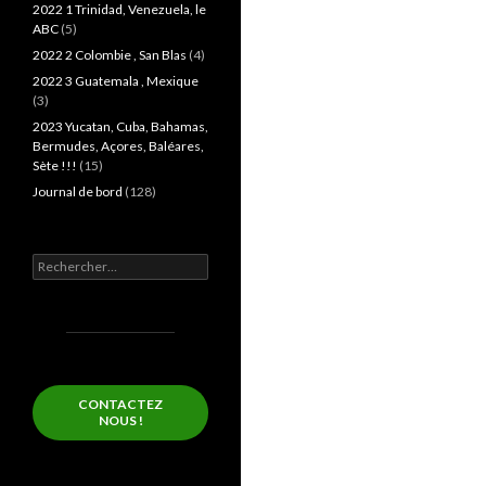
2022 1 Trinidad, Venezuela, le
ABC
(5)
2022 2 Colombie , San Blas
(4)
2022 3 Guatemala , Mexique
(3)
2023 Yucatan, Cuba, Bahamas,
Bermudes, Açores, Baléares,
Sète !!!
(15)
Journal de bord
(128)
Rechercher :
CONTACTEZ
NOUS !