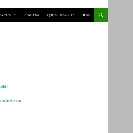
KON EST ?
LE BATEAU
QUI EST À BORD ?
LIENS
culer
mentaire sur