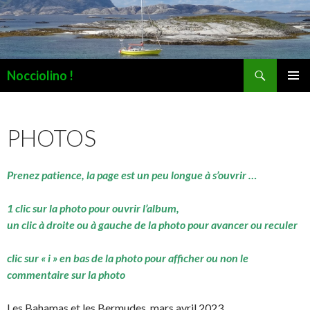
Recherche
Nocciolino !
ALLER
MENU
AU
PRINCI
CONTENU
PHOTOS
Prenez patience, la page est un peu longue à s’ouvrir …
1 clic sur la photo pour ouvrir l’album,
un clic à droite ou à gauche de la photo pour avancer ou reculer
clic sur « i » en bas de la photo pour afficher ou non le
commentaire sur la photo
Les Bahamas et les Bermudes, mars avril 2023