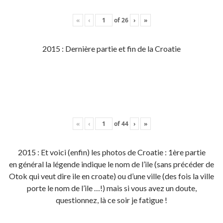
«
‹
of
26
›
»
2015 : Dernière partie et fin de la Croatie
«
‹
of
44
›
»
2015 : Et voici (enfin) les photos de Croatie : 1ère partie
en général la légende indique le nom de l’ile (sans précéder de
Otok qui veut dire ile en croate) ou d’une ville (des fois la ville
porte le nom de l’ile …!) mais si vous avez un doute,
questionnez, là ce soir je fatigue !