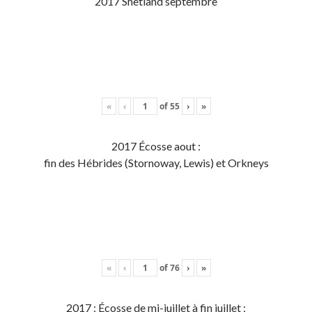
2017 Shetland septembre
«
‹
of
55
›
»
2017 Écosse aout :
fin des Hébrides (Stornoway, Lewis) et Orkneys
«
‹
of
76
›
»
2017 : Écosse de mi-juillet à fin juillet :