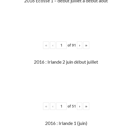
2016 Écosse 1 – début juillet à début aout
«
‹
of
91
›
»
2016 : Irlande 2 juin début juillet
«
‹
of
51
›
»
2016 : Irlande 1 (juin)