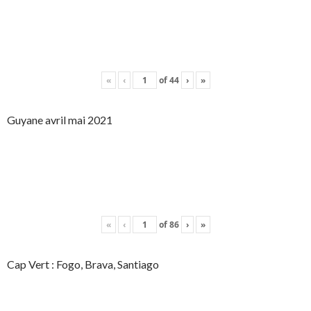
«
‹
of
44
›
»
Guyane avril mai 2021
«
‹
of
86
›
»
Cap Vert : Fogo, Brava, Santiago