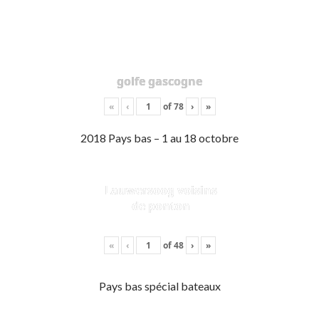
golfe gascogne
«
‹
of
78
›
»
2018 Pays bas – 1 au 18 octobre
Lauwersoog voisins
de ponton
«
‹
of
48
›
»
Pays bas spécial bateaux