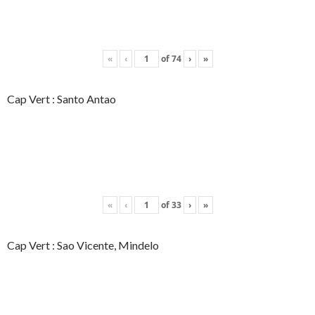
«
‹
of
74
›
»
Cap Vert : Santo Antao
«
‹
of
33
›
»
Cap Vert : Sao Vicente, Mindelo