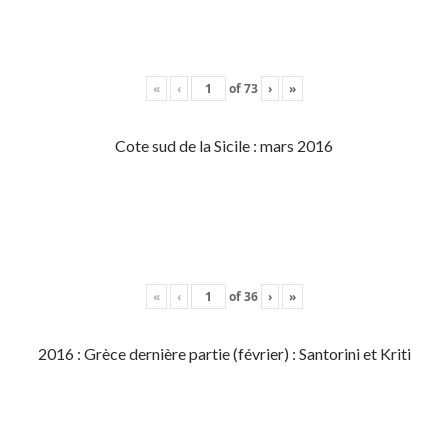
«
‹
of
73
›
»
Cote sud de la Sicile : mars 2016
«
‹
of
36
›
»
2016 : Grèce dernière partie (février) : Santorini et Kriti