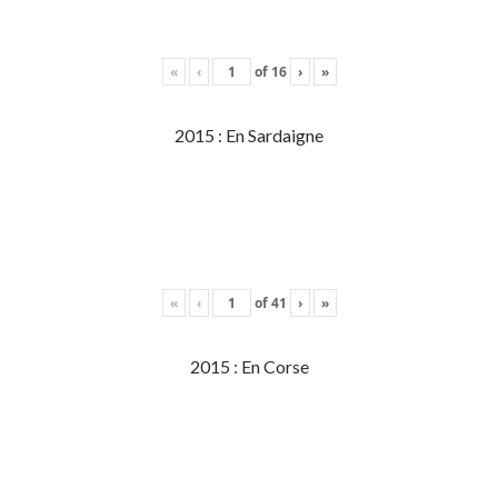
«
‹
of
16
›
»
2015 : En Sardaigne
«
‹
of
41
›
»
2015 : En Corse