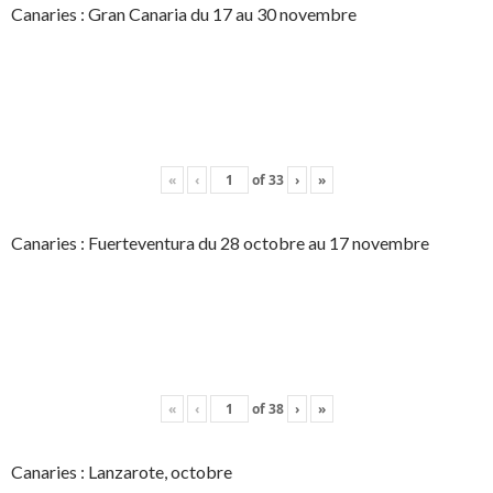
Canaries : Gran Canaria du 17 au 30 novembre
«
‹
of
33
›
»
Canaries : Fuerteventura du 28 octobre au 17 novembre
«
‹
of
38
›
»
Canaries : Lanzarote, octobre