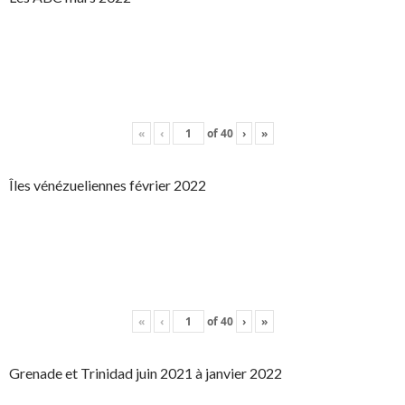
«
‹
of
40
›
»
Îles vénézueliennes février 2022
«
‹
of
40
›
»
Grenade et Trinidad juin 2021 à janvier 2022