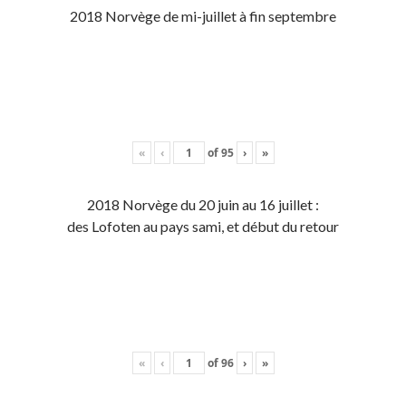
2018 Norvège de mi-juillet à fin septembre
«
‹
of
95
›
»
2018 Norvège du 20 juin au 16 juillet :
des Lofoten au pays sami, et début du retour
«
‹
of
96
›
»