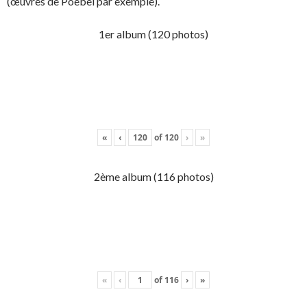
(œuvres de Poebel par exemple).
1er album (120 photos)
«
‹
of
120
›
»
2ème album (116 photos)
«
‹
of
116
›
»