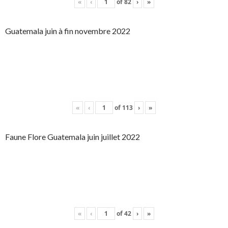
«
‹
of
82
›
»
Guatemala juin à fin novembre 2022
«
‹
of
113
›
»
Faune Flore Guatemala juin juillet 2022
«
‹
of
42
›
»