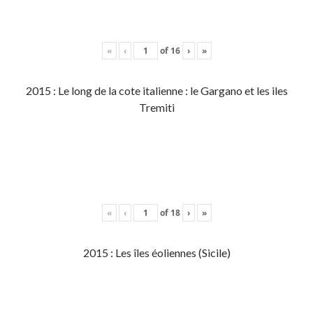
«
‹
of
16
›
»
2015 : Le long de la cote italienne : le Gargano et les iles
Tremiti
«
‹
of
18
›
»
2015 : Les îles éoliennes (Sicile)