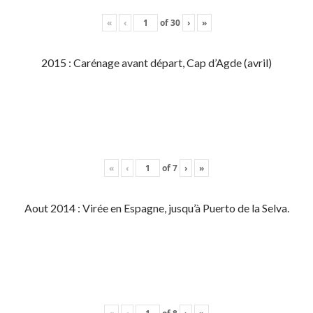
«
‹
of
30
›
»
2015 : Carénage avant départ, Cap d’Agde (avril)
«
‹
of
7
›
»
Aout 2014 : Virée en Espagne, jusqu’à Puerto de la Selva.