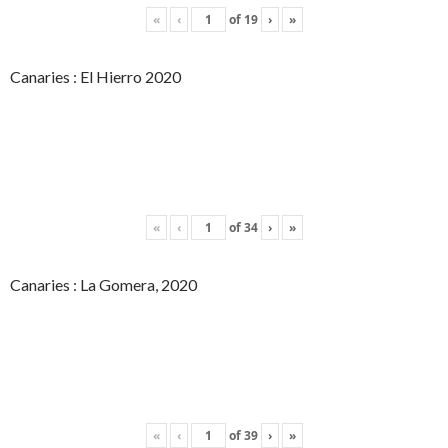
«
‹
of
19
›
»
Canaries : El Hierro 2020
«
‹
of
34
›
»
Canaries : La Gomera, 2020
«
‹
of
39
›
»