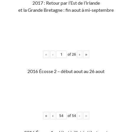
2017 : Retour par l’Est de l’Irlande
et la Grande Bretagne : fin aout à mi-septembre
«
‹
of
26
›
»
2016 Écosse 2 – début aout au 26 aout
«
‹
of
54
›
»