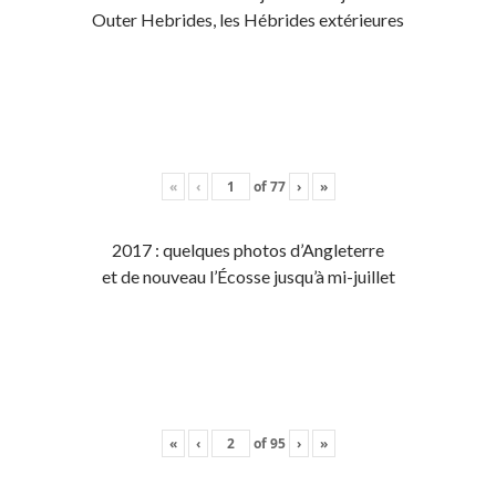
Outer Hebrides, les Hébrides extérieures
«
‹
of
77
›
»
2017 : quelques photos d’Angleterre
et de nouveau l’Écosse jusqu’à mi-juillet
«
‹
of
95
›
»