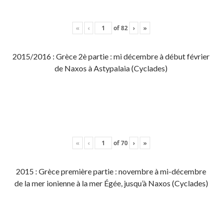
«
‹
of
82
›
»
2015/2016 : Grèce 2è partie : mi décembre à début février
de Naxos à Astypalaia (Cyclades)
«
‹
of
70
›
»
2015 : Grèce première partie : novembre à mi-décembre
de la mer ionienne à la mer Égée, jusqu’à Naxos (Cyclades)