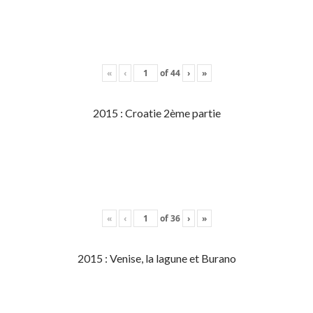
«
‹
of
44
›
»
2015 : Croatie 2ème partie
«
‹
of
36
›
»
2015 : Venise, la lagune et Burano