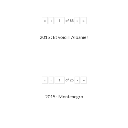
«
‹
of
83
›
»
2015 : Et voici l’ Albanie !
«
‹
of
25
›
»
2015 : Montenegro