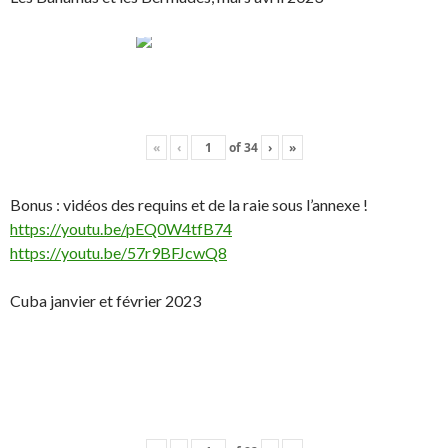
«
‹
of
34
›
»
Bonus : vidéos des requins et de la raie sous l’annexe !
https://youtu.be/pEQ0W4tfB74
https://youtu.be/57r9BFJcwQ8
Cuba janvier et février 2023