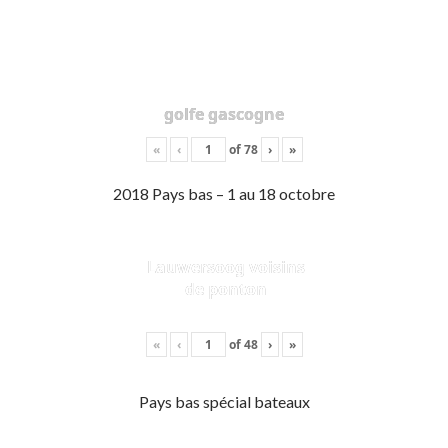
golfe gascogne
«
‹
of
78
›
»
2018 Pays bas – 1 au 18 octobre
Lauwersoog voisins
de ponton
«
‹
of
48
›
»
Pays bas spécial bateaux