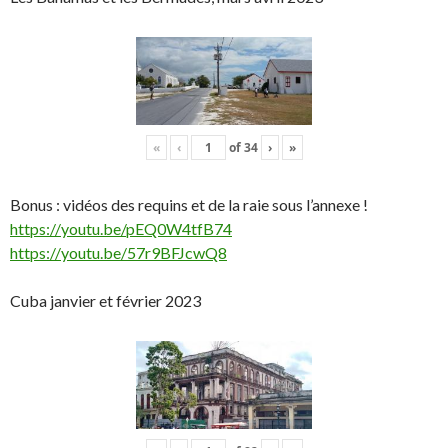
«
‹
of
34
›
»
Bonus : vidéos des requins et de la raie sous l’annexe !
https://youtu.be/pEQ0W4tfB74
https://youtu.be/57r9BFJcwQ8
Cuba janvier et février 2023