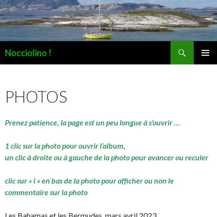
Recherche
Nocciolino !
ALLER
MENU
AU
PRINCI
CONTENU
PHOTOS
Prenez patience, la page est un peu longue à s’ouvrir …
1 clic sur la photo pour ouvrir l’album,
un clic à droite ou à gauche de la photo pour avancer ou reculer
clic sur « i » en bas de la photo pour afficher ou non le
commentaire sur la photo
Les Bahamas et les Bermudes, mars avril 2023