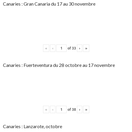
Canaries : Gran Canaria du 17 au 30 novembre
«
‹
of
33
›
»
Canaries : Fuerteventura du 28 octobre au 17 novembre
«
‹
of
38
›
»
Canaries : Lanzarote, octobre