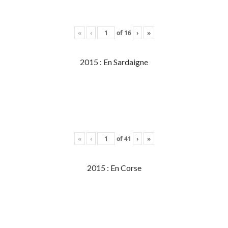
«
‹
of
16
›
»
2015 : En Sardaigne
«
‹
of
41
›
»
2015 : En Corse