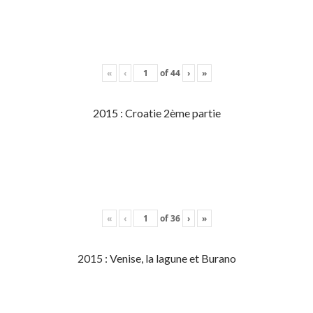
«
‹
of
44
›
»
2015 : Croatie 2ème partie
«
‹
of
36
›
»
2015 : Venise, la lagune et Burano