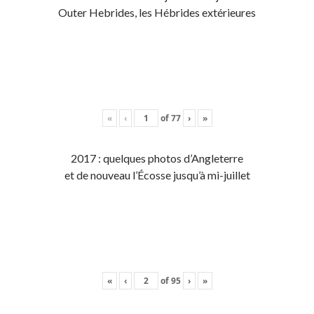
Outer Hebrides, les Hébrides extérieures
«
‹
of
77
›
»
2017 : quelques photos d’Angleterre
et de nouveau l’Écosse jusqu’à mi-juillet
«
‹
of
95
›
»