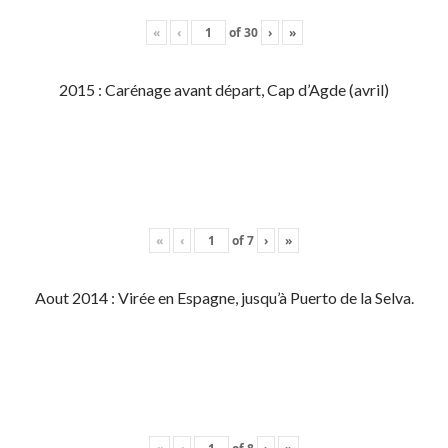
«
‹
of
30
›
»
2015 : Carénage avant départ, Cap d’Agde (avril)
«
‹
of
7
›
»
Aout 2014 : Virée en Espagne, jusqu’à Puerto de la Selva.