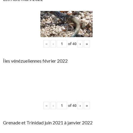
«
‹
of
40
›
»
Îles vénézueliennes février 2022
«
‹
of
40
›
»
Grenade et Trinidad juin 2021 à janvier 2022