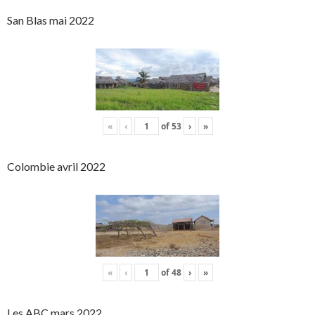
San Blas mai 2022
«
‹
of
53
›
»
Colombie avril 2022
«
‹
of
48
›
»
Les ABC mars 2022