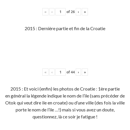
«
‹
of
26
›
»
2015 : Dernière partie et fin de la Croatie
«
‹
of
44
›
»
2015 : Et voici (enfin) les photos de Croatie : 1ère partie
en général la légende indique le nom de l’ile (sans précéder de
Otok qui veut dire ile en croate) ou d’une ville (des fois la ville
porte le nom de l’ile …!) mais si vous avez un doute,
questionnez, là ce soir je fatigue !