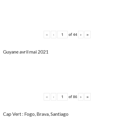
«
‹
of
44
›
»
Guyane avril mai 2021
«
‹
of
86
›
»
Cap Vert : Fogo, Brava, Santiago