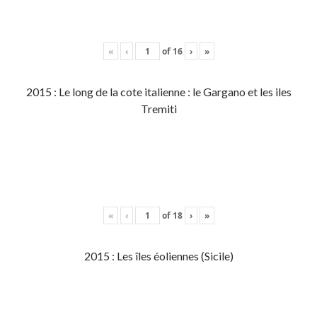
«
‹
of
16
›
»
2015 : Le long de la cote italienne : le Gargano et les iles
Tremiti
«
‹
of
18
›
»
2015 : Les îles éoliennes (Sicile)