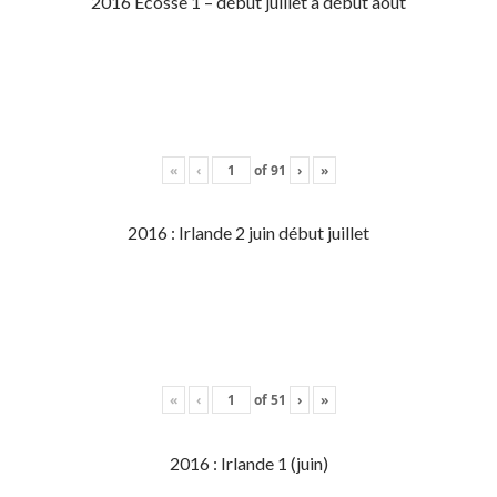
2016 Écosse 1 – début juillet à début aout
«
‹
of
91
›
»
2016 : Irlande 2 juin début juillet
«
‹
of
51
›
»
2016 : Irlande 1 (juin)