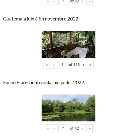
«
‹
of
82
›
»
Guatemala juin à fin novembre 2022
«
‹
of
113
›
»
Faune Flore Guatemala juin juillet 2022
«
‹
of
42
›
»