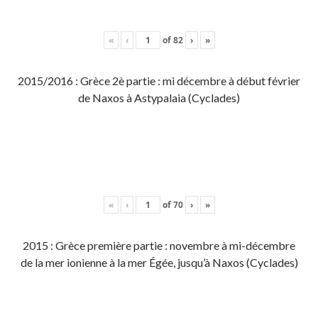
«
‹
of
82
›
»
2015/2016 : Grèce 2è partie : mi décembre à début février
de Naxos à Astypalaia (Cyclades)
«
‹
of
70
›
»
2015 : Grèce première partie : novembre à mi-décembre
de la mer ionienne à la mer Égée, jusqu’à Naxos (Cyclades)