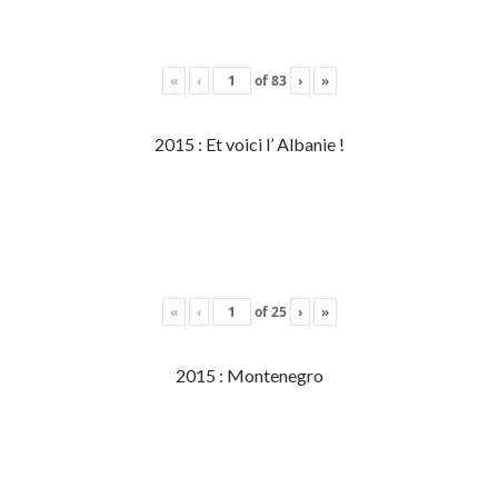
«
‹
of
83
›
»
2015 : Et voici l’ Albanie !
«
‹
of
25
›
»
2015 : Montenegro