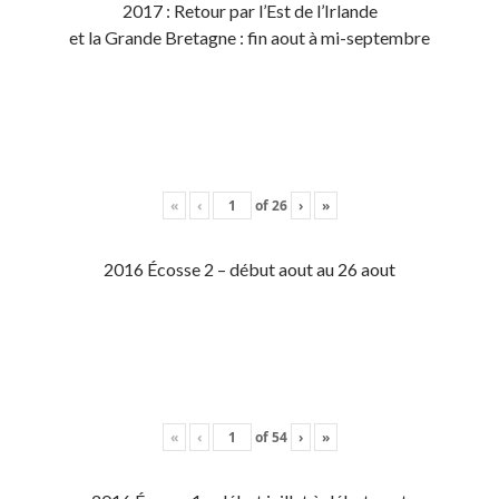
2017 : Retour par l’Est de l’Irlande
et la Grande Bretagne : fin aout à mi-septembre
«
‹
of
26
›
»
2016 Écosse 2 – début aout au 26 aout
«
‹
of
54
›
»