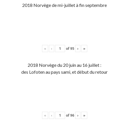
2018 Norvège de mi-juillet à fin septembre
«
‹
of
95
›
»
2018 Norvège du 20 juin au 16 juillet :
des Lofoten au pays sami, et début du retour
«
‹
of
96
›
»