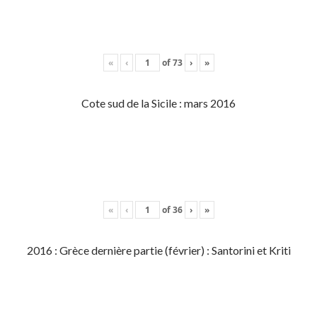
«
‹
of
73
›
»
Cote sud de la Sicile : mars 2016
«
‹
of
36
›
»
2016 : Grèce dernière partie (février) : Santorini et Kriti