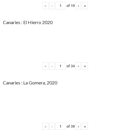
«
‹
of
19
›
»
Canaries : El Hierro 2020
«
‹
of
34
›
»
Canaries : La Gomera, 2020
«
‹
of
39
›
»