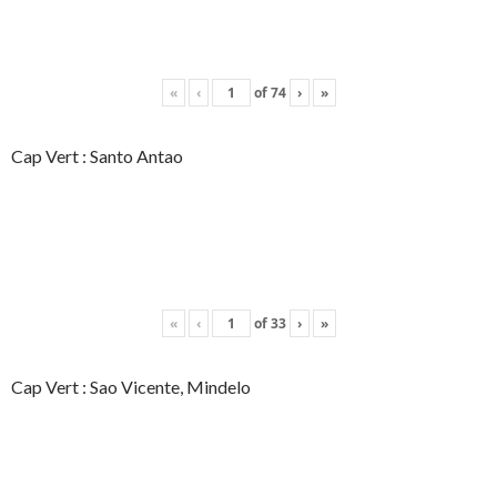
«
‹
of
74
›
»
Cap Vert : Santo Antao
«
‹
of
33
›
»
Cap Vert : Sao Vicente, Mindelo