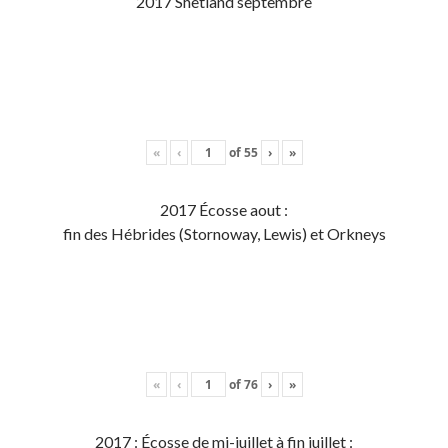
2017 Shetland septembre
«
‹
of
55
›
»
2017 Écosse aout :
fin des Hébrides (Stornoway, Lewis) et Orkneys
«
‹
of
76
›
»
2017 : Écosse de mi-juillet à fin juillet :