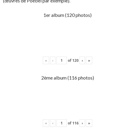
(œuvres de Poebel par exemple).
1er album (120 photos)
«
‹
of
120
›
»
2ème album (116 photos)
«
‹
of
116
›
»