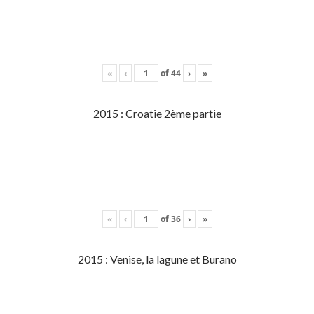
«
‹
of
44
›
»
2015 : Croatie 2ème partie
«
‹
of
36
›
»
2015 : Venise, la lagune et Burano