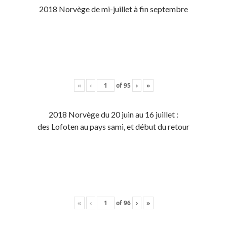
2018 Norvège de mi-juillet à fin septembre
«
‹
of
95
›
»
2018 Norvège du 20 juin au 16 juillet :
des Lofoten au pays sami, et début du retour
«
‹
of
96
›
»