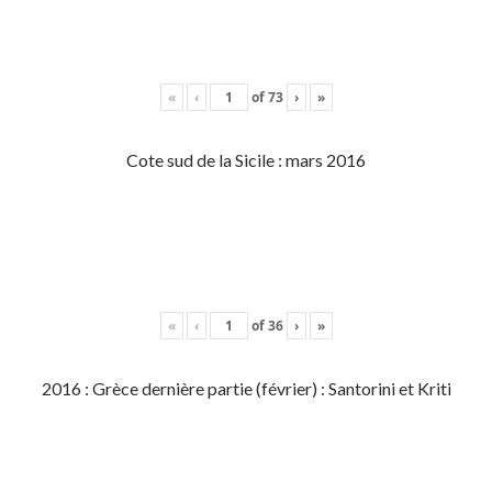
«
‹
of
73
›
»
Cote sud de la Sicile : mars 2016
«
‹
of
36
›
»
2016 : Grèce dernière partie (février) : Santorini et Kriti