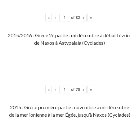
«
‹
of
82
›
»
2015/2016 : Grèce 2è partie : mi décembre à début février
de Naxos à Astypalaia (Cyclades)
«
‹
of
70
›
»
2015 : Grèce première partie : novembre à mi-décembre
de la mer ionienne à la mer Égée, jusqu’à Naxos (Cyclades)