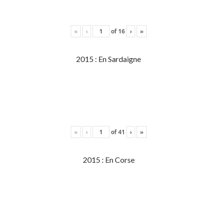
«
‹
of
16
›
»
2015 : En Sardaigne
«
‹
of
41
›
»
2015 : En Corse