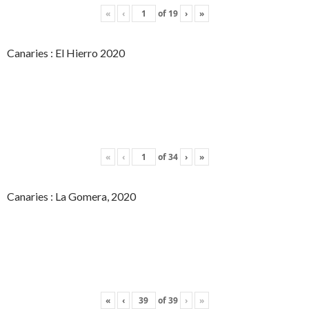
«
‹
of
19
›
»
Canaries : El Hierro 2020
«
‹
of
34
›
»
Canaries : La Gomera, 2020
«
‹
of
39
›
»