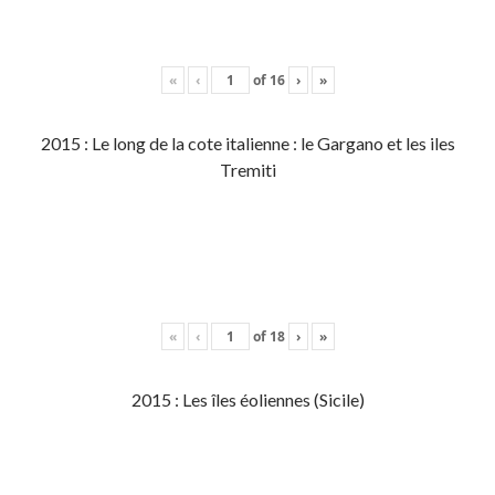
«
‹
of
16
›
»
2015 : Le long de la cote italienne : le Gargano et les iles
Tremiti
«
‹
of
18
›
»
2015 : Les îles éoliennes (Sicile)