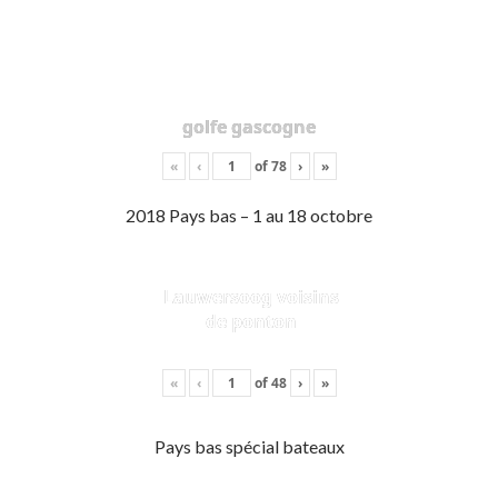
golfe gascogne
«
‹
of
78
›
»
2018 Pays bas – 1 au 18 octobre
Lauwersoog voisins
de ponton
«
‹
of
48
›
»
Pays bas spécial bateaux