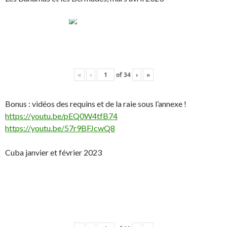
«
‹
of
34
›
»
Bonus : vidéos des requins et de la raie sous l’annexe !
https://youtu.be/pEQ0W4tfB74
https://youtu.be/57r9BFJcwQ8
Cuba janvier et février 2023