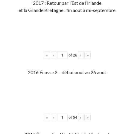
2017 : Retour par l’Est de l’Irlande
et la Grande Bretagne : fin aout à mi-septembre
«
‹
of
26
›
»
2016 Écosse 2 – début aout au 26 aout
«
‹
of
54
›
»