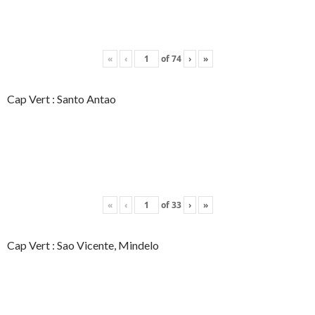
«
‹
of
74
›
»
Cap Vert : Santo Antao
«
‹
of
33
›
»
Cap Vert : Sao Vicente, Mindelo