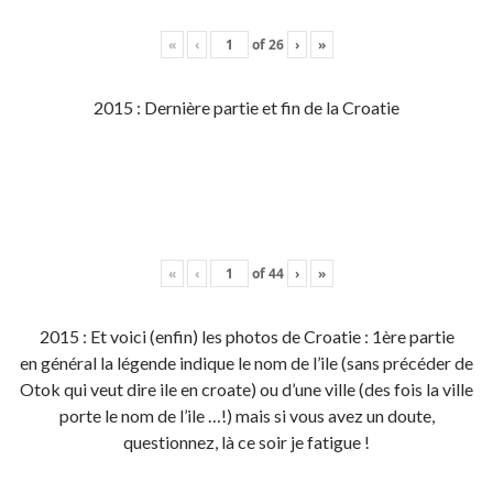
«
‹
of
26
›
»
2015 : Dernière partie et fin de la Croatie
«
‹
of
44
›
»
2015 : Et voici (enfin) les photos de Croatie : 1ère partie
en général la légende indique le nom de l’ile (sans précéder de
Otok qui veut dire ile en croate) ou d’une ville (des fois la ville
porte le nom de l’ile …!) mais si vous avez un doute,
questionnez, là ce soir je fatigue !