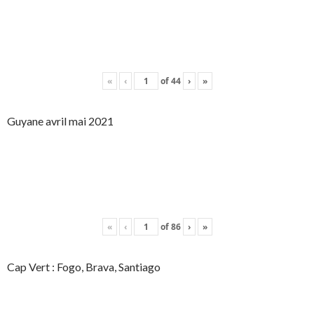
«
‹
of
44
›
»
Guyane avril mai 2021
«
‹
of
86
›
»
Cap Vert : Fogo, Brava, Santiago