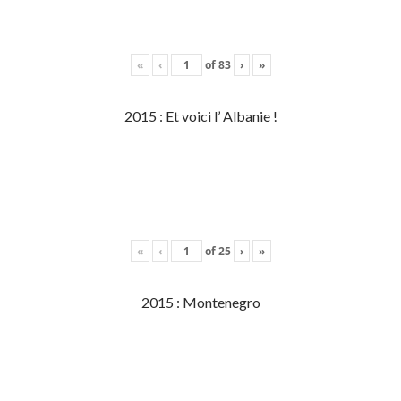
«
‹
of
83
›
»
2015 : Et voici l’ Albanie !
«
‹
of
25
›
»
2015 : Montenegro