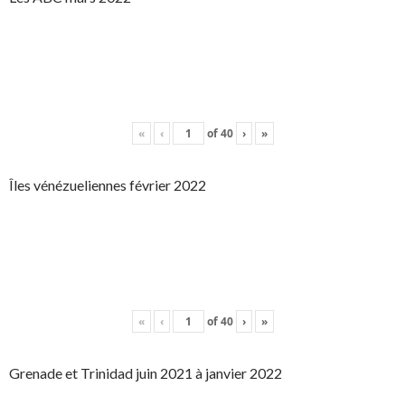
«
‹
of
40
›
»
Îles vénézueliennes février 2022
«
‹
of
40
›
»
Grenade et Trinidad juin 2021 à janvier 2022