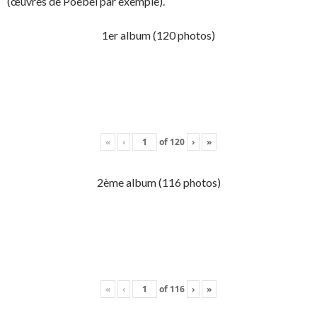
(œuvres de Poebel par exemple).
1er album (120 photos)
«
‹
of
120
›
»
2ème album (116 photos)
«
‹
of
116
›
»