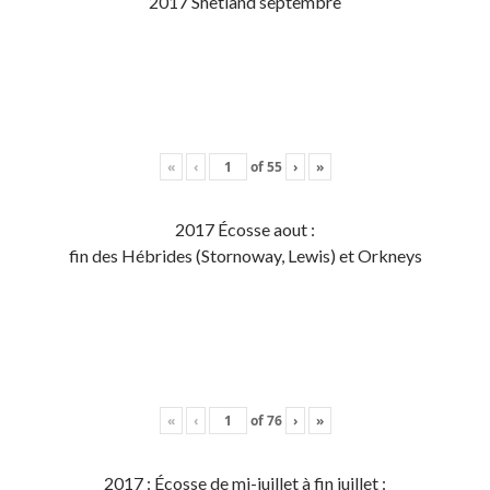
2017 Shetland septembre
«
‹
of
55
›
»
2017 Écosse aout :
fin des Hébrides (Stornoway, Lewis) et Orkneys
«
‹
of
76
›
»
2017 : Écosse de mi-juillet à fin juillet :