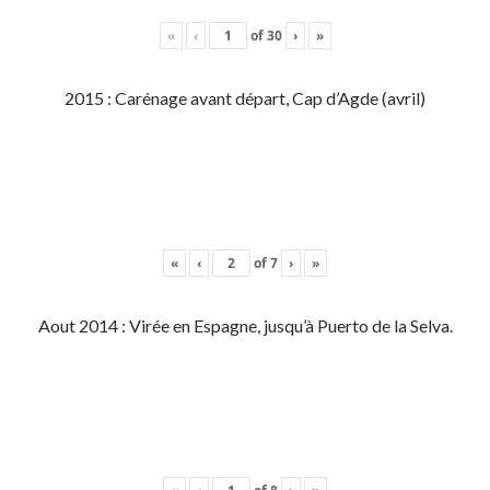
«
‹
of
30
›
»
2015 : Carénage avant départ, Cap d’Agde (avril)
«
‹
of
7
›
»
Aout 2014 : Virée en Espagne, jusqu’à Puerto de la Selva.