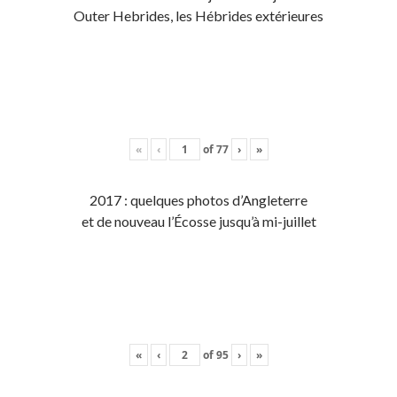
Outer Hebrides, les Hébrides extérieures
«
‹
of
77
›
»
2017 : quelques photos d’Angleterre
et de nouveau l’Écosse jusqu’à mi-juillet
«
‹
of
95
›
»