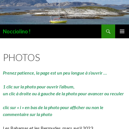
Recherche
Nocciolino !
ALLER
MENU
AU
PRINCI
CONTENU
PHOTOS
Prenez patience, la page est un peu longue à s’ouvrir …
1 clic sur la photo pour ouvrir l’album,
un clic à droite ou à gauche de la photo pour avancer ou reculer
clic sur « i » en bas de la photo pour afficher ou non le
commentaire sur la photo
Les Bahamas et les Bermudes, mars avril 2023