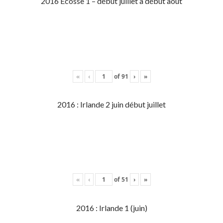
2016 Écosse 1 – début juillet à début aout
«
‹
of
91
›
»
2016 : Irlande 2 juin début juillet
«
‹
of
51
›
»
2016 : Irlande 1 (juin)