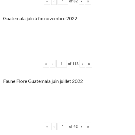
«
‹
of
82
›
»
Guatemala juin à fin novembre 2022
«
‹
of
113
›
»
Faune Flore Guatemala juin juillet 2022
«
‹
of
42
›
»