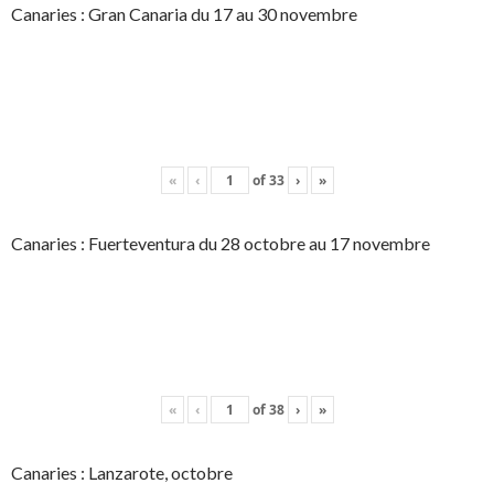
Canaries : Gran Canaria du 17 au 30 novembre
«
‹
of
33
›
»
Canaries : Fuerteventura du 28 octobre au 17 novembre
«
‹
of
38
›
»
Canaries : Lanzarote, octobre