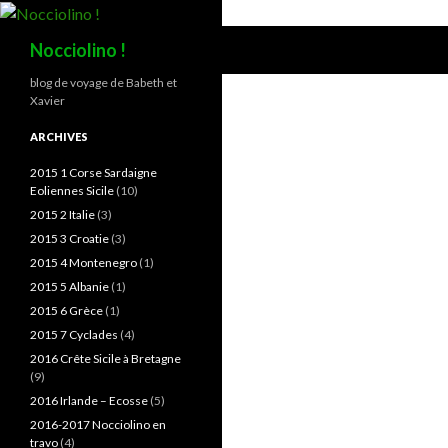
Recherche
Nocciolino !
blog de voyage de Babeth et
Xavier
ARCHIVES
2015 1 Corse Sardaigne
Eoliennes Sicile
(10)
2015 2 Italie
(3)
2015 3 Croatie
(3)
2015 4 Montenegro
(1)
2015 5 Albanie
(1)
2015 6 Grèce
(1)
2015 7 Cyclades
(4)
2016 Crête Sicile à Bretagne
(9)
2016 Irlande – Ecosse
(5)
2016-2017 Nocciolino en
travo
(4)