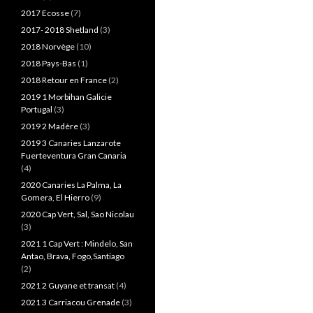
2017 Ecosse
(7)
2017- 2018 Shetland
(3)
2018 Norvège
(10)
2018 Pays-Bas
(1)
2018 Retour en France
(2)
2019 1 Morbihan Galicie
Portugal
(3)
2019 2 Madère
(3)
2019 3 Canaries Lanzarote
Fuerteventura Gran Canaria
(4)
2020 Canaries La Palma, La
Gomera, El Hierro
(9)
2020 Cap Vert, Sal, Sao Nicolau
(3)
2021 1 Cap Vert : Mindelo, San
Antao, Brava, Fogo,Santiago
(2)
2021 2 Guyane et transat
(4)
2021 3 Carriacou Grenade
(3)