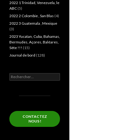
2022 1 Trinidad, Venezuela, le
ABC
(5)
2022 2 Colombie , San Blas
(4)
2022 3 Guatemala , Mexique
(3)
2023 Yucatan, Cuba, Bahamas,
Bermudes, Açores, Baléares,
Sète !!!
(15)
Journal de bord
(128)
Rechercher :
CONTACTEZ
NOUS !