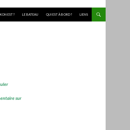
KON EST ?
LE BATEAU
QUI EST À BORD ?
LIENS
culer
mentaire sur