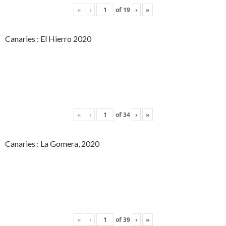
«
‹
of
19
›
»
Canaries : El Hierro 2020
«
‹
of
34
›
»
Canaries : La Gomera, 2020
«
‹
of
39
›
»