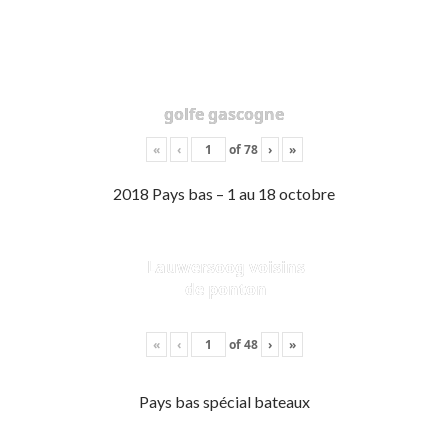
golfe gascogne
«
‹
of
78
›
»
2018 Pays bas – 1 au 18 octobre
Lauwersoog voisins
de ponton
«
‹
of
48
›
»
Pays bas spécial bateaux