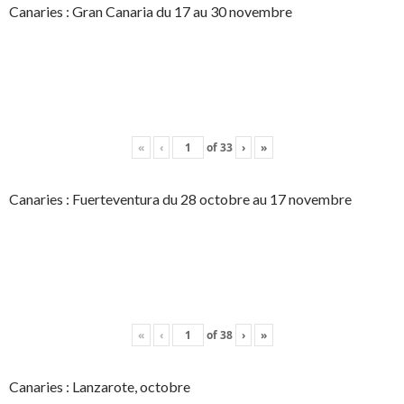
Canaries : Gran Canaria du 17 au 30 novembre
«
‹
of
33
›
»
Canaries : Fuerteventura du 28 octobre au 17 novembre
«
‹
of
38
›
»
Canaries : Lanzarote, octobre