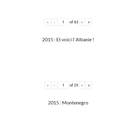
«
‹
of
83
›
»
2015 : Et voici l’ Albanie !
«
‹
of
25
›
»
2015 : Montenegro