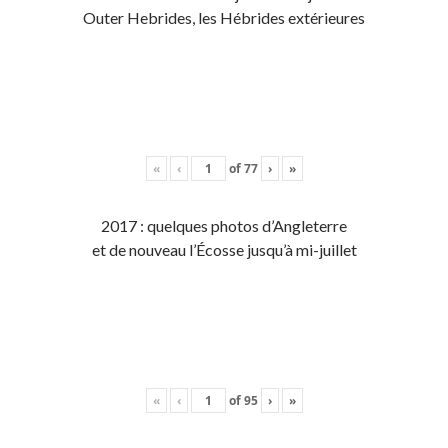
Outer Hebrides, les Hébrides extérieures
«
‹
of
77
›
»
2017 : quelques photos d’Angleterre
et de nouveau l’Écosse jusqu’à mi-juillet
«
‹
of
95
›
»