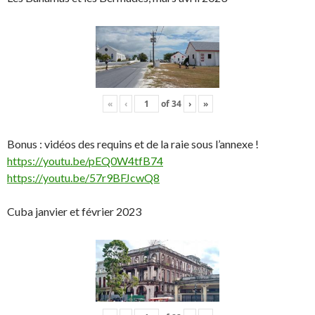
«
‹
of
34
›
»
Bonus : vidéos des requins et de la raie sous l’annexe !
https://youtu.be/pEQ0W4tfB74
https://youtu.be/57r9BFJcwQ8
Cuba janvier et février 2023