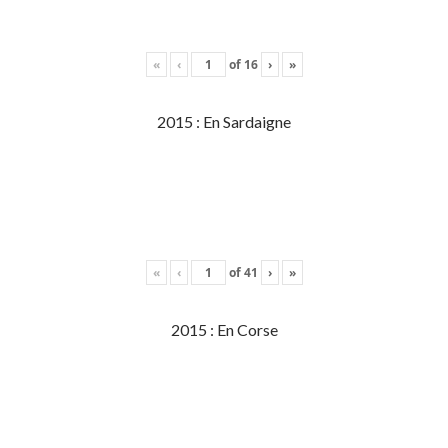
«
‹
of
16
›
»
2015 : En Sardaigne
«
‹
of
41
›
»
2015 : En Corse