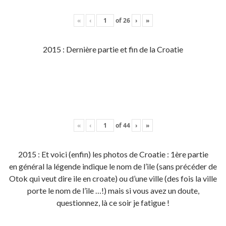
«
‹
of
26
›
»
2015 : Dernière partie et fin de la Croatie
«
‹
of
44
›
»
2015 : Et voici (enfin) les photos de Croatie : 1ère partie
en général la légende indique le nom de l’ile (sans précéder de
Otok qui veut dire ile en croate) ou d’une ville (des fois la ville
porte le nom de l’ile …!) mais si vous avez un doute,
questionnez, là ce soir je fatigue !