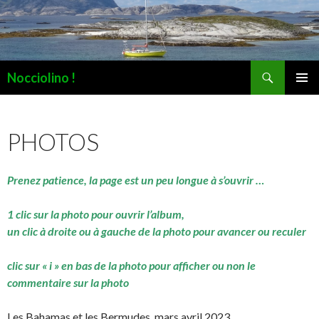
Recherche
Nocciolino !
ALLER
MENU
AU
PRINCI
CONTENU
PHOTOS
Prenez patience, la page est un peu longue à s’ouvrir …
1 clic sur la photo pour ouvrir l’album,
un clic à droite ou à gauche de la photo pour avancer ou reculer
clic sur « i » en bas de la photo pour afficher ou non le
commentaire sur la photo
Les Bahamas et les Bermudes, mars avril 2023