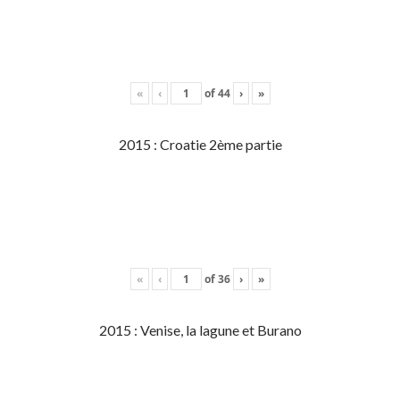
«
‹
of
44
›
»
2015 : Croatie 2ème partie
«
‹
of
36
›
»
2015 : Venise, la lagune et Burano