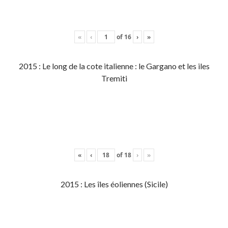
«
‹
of
16
›
»
2015 : Le long de la cote italienne : le Gargano et les iles
Tremiti
«
‹
of
18
›
»
2015 : Les îles éoliennes (Sicile)