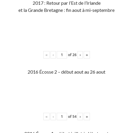
2017 : Retour par l’Est de l’Irlande
et la Grande Bretagne : fin aout à mi-septembre
«
‹
of
26
›
»
2016 Écosse 2 – début aout au 26 aout
«
‹
of
54
›
»