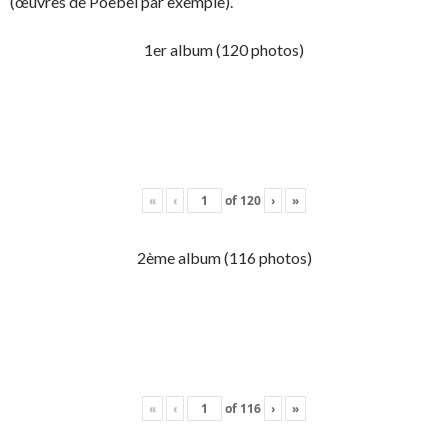
(œuvres de Poebel par exemple).
1er album (120 photos)
«
‹
of
120
›
»
2ème album (116 photos)
«
‹
of
116
›
»