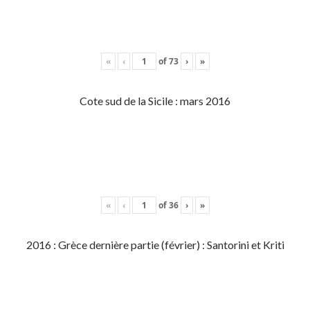
«
‹
of
73
›
»
Cote sud de la Sicile : mars 2016
«
‹
of
36
›
»
2016 : Grèce dernière partie (février) : Santorini et Kriti