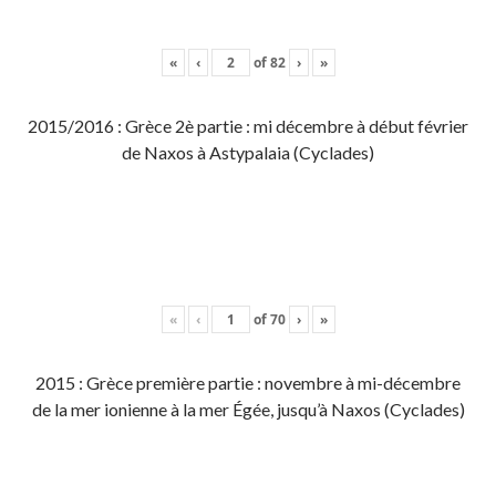
«
‹
of
82
›
»
2015/2016 : Grèce 2è partie : mi décembre à début février
de Naxos à Astypalaia (Cyclades)
«
‹
of
70
›
»
2015 : Grèce première partie : novembre à mi-décembre
de la mer ionienne à la mer Égée, jusqu’à Naxos (Cyclades)