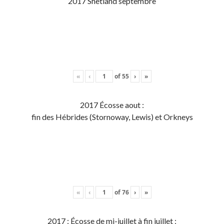
2017 Shetland septembre
«
‹
of
55
›
»
2017 Écosse aout :
fin des Hébrides (Stornoway, Lewis) et Orkneys
«
‹
of
76
›
»
2017 : Écosse de mi-juillet à fin juillet :