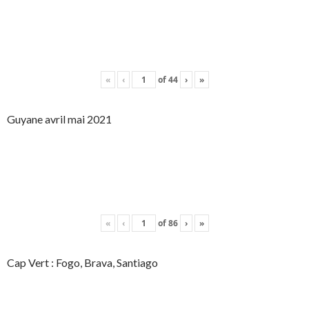
«
‹
of
44
›
»
Guyane avril mai 2021
«
‹
of
86
›
»
Cap Vert : Fogo, Brava, Santiago