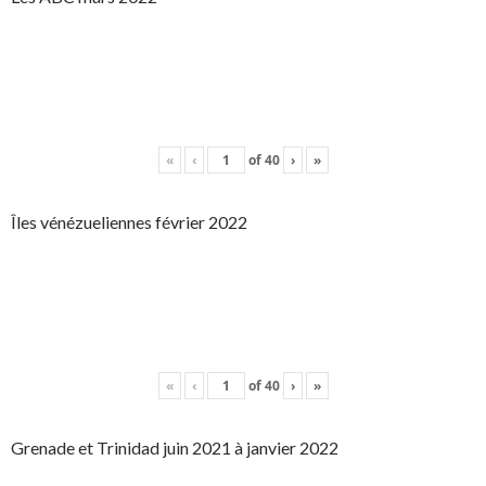
«
‹
of
40
›
»
Îles vénézueliennes février 2022
«
‹
of
40
›
»
Grenade et Trinidad juin 2021 à janvier 2022