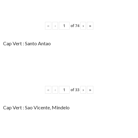
«
‹
of
74
›
»
Cap Vert : Santo Antao
«
‹
of
33
›
»
Cap Vert : Sao Vicente, Mindelo