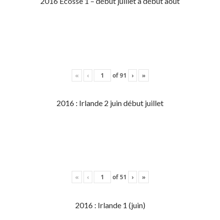
2016 Écosse 1 – début juillet à début aout
«
‹
of
91
›
»
2016 : Irlande 2 juin début juillet
«
‹
of
51
›
»
2016 : Irlande 1 (juin)