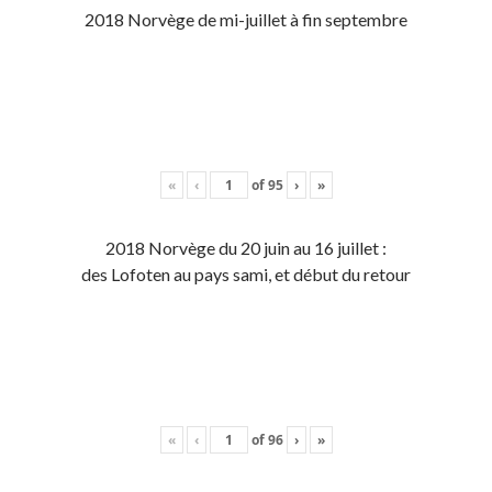
2018 Norvège de mi-juillet à fin septembre
«
‹
of
95
›
»
2018 Norvège du 20 juin au 16 juillet :
des Lofoten au pays sami, et début du retour
«
‹
of
96
›
»