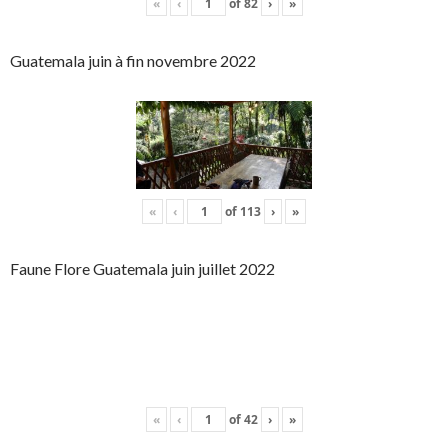
«
‹
of
82
›
»
Guatemala juin à fin novembre 2022
«
‹
of
113
›
»
Faune Flore Guatemala juin juillet 2022
«
‹
of
42
›
»