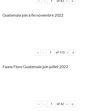
«
‹
of
82
›
»
Guatemala juin à fin novembre 2022
«
‹
of
113
›
»
Faune Flore Guatemala juin juillet 2022
«
‹
of
42
›
»