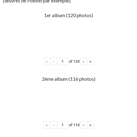
(œuvres de Poebel par exemple).
1er album (120 photos)
«
‹
of
120
›
»
2ème album (116 photos)
«
‹
of
116
›
»