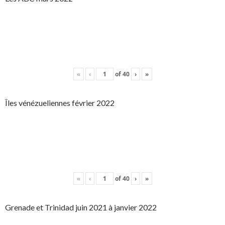
«
‹
of
40
›
»
Îles vénézueliennes février 2022
«
‹
of
40
›
»
Grenade et Trinidad juin 2021 à janvier 2022