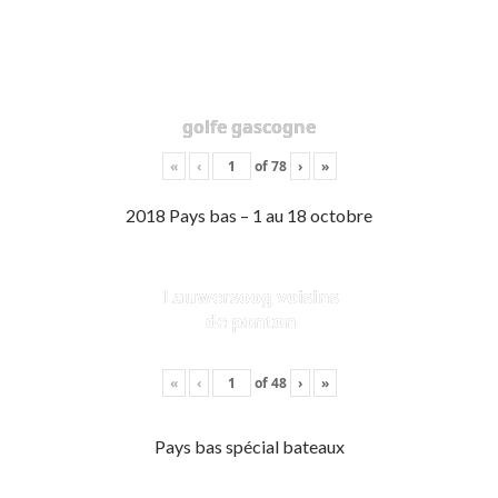
golfe gascogne
«
‹
of
78
›
»
2018 Pays bas – 1 au 18 octobre
Lauwersoog voisins
de ponton
«
‹
of
48
›
»
Pays bas spécial bateaux