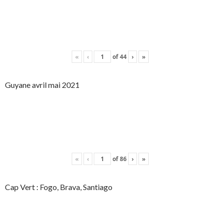
«
‹
of
44
›
»
Guyane avril mai 2021
«
‹
of
86
›
»
Cap Vert : Fogo, Brava, Santiago