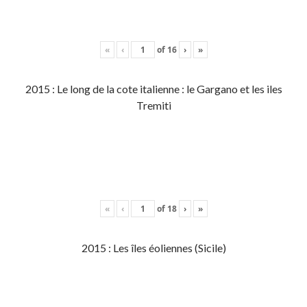
«
‹
of
16
›
»
2015 : Le long de la cote italienne : le Gargano et les iles
Tremiti
«
‹
of
18
›
»
2015 : Les îles éoliennes (Sicile)