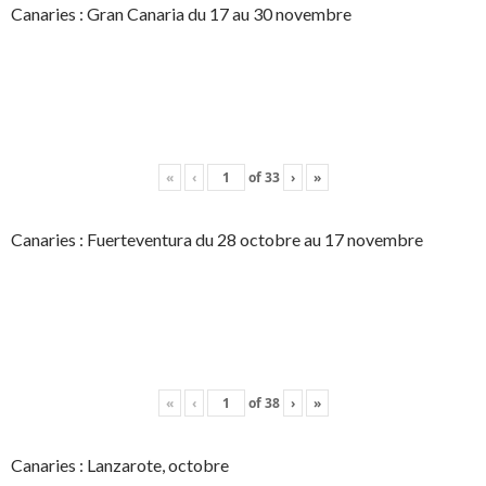
Canaries : Gran Canaria du 17 au 30 novembre
«
‹
of
33
›
»
Canaries : Fuerteventura du 28 octobre au 17 novembre
«
‹
of
38
›
»
Canaries : Lanzarote, octobre