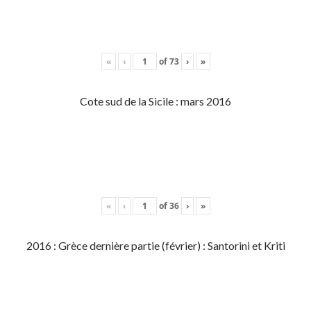
«
‹
of
73
›
»
Cote sud de la Sicile : mars 2016
«
‹
of
36
›
»
2016 : Grèce dernière partie (février) : Santorini et Kriti