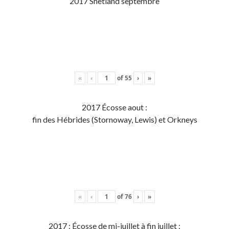
2017 Shetland septembre
«
‹
of
55
›
»
2017 Écosse aout :
fin des Hébrides (Stornoway, Lewis) et Orkneys
«
‹
of
76
›
»
2017 : Écosse de mi-juillet à fin juillet :