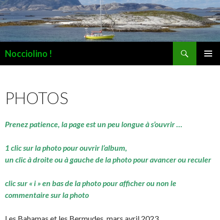
Recherche
Nocciolino !
ALLER
MENU
AU
PRINCI
CONTENU
PHOTOS
Prenez patience, la page est un peu longue à s’ouvrir …
1 clic sur la photo pour ouvrir l’album,
un clic à droite ou à gauche de la photo pour avancer ou reculer
clic sur « i » en bas de la photo pour afficher ou non le
commentaire sur la photo
Les Bahamas et les Bermudes, mars avril 2023