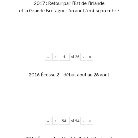
2017 : Retour par l’Est de l’Irlande
et la Grande Bretagne : fin aout à mi-septembre
«
‹
of
26
›
»
2016 Écosse 2 – début aout au 26 aout
«
‹
of
54
›
»