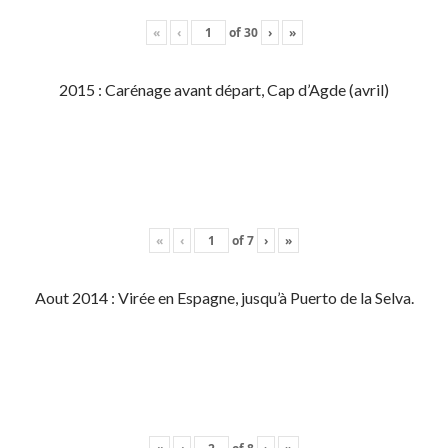
«
‹
of
30
›
»
2015 : Carénage avant départ, Cap d’Agde (avril)
«
‹
of
7
›
»
Aout 2014 : Virée en Espagne, jusqu’à Puerto de la Selva.