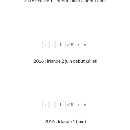
2016 Écosse 1 – début juillet à début aout
«
‹
of
91
›
»
2016 : Irlande 2 juin début juillet
«
‹
of
51
›
»
2016 : Irlande 1 (juin)