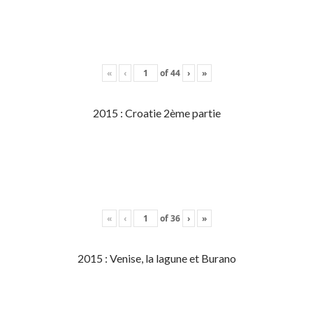
«
‹
of
44
›
»
2015 : Croatie 2ème partie
«
‹
of
36
›
»
2015 : Venise, la lagune et Burano