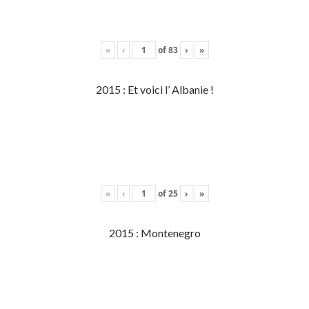
«
‹
of
83
›
»
2015 : Et voici l’ Albanie !
«
‹
of
25
›
»
2015 : Montenegro