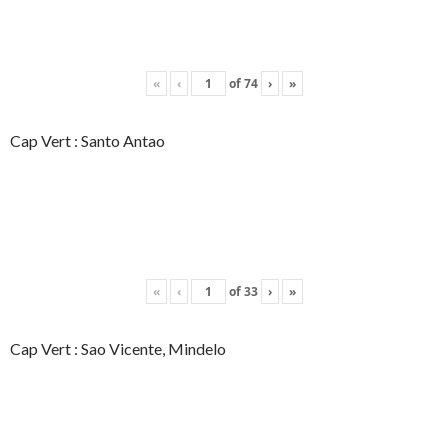
«
‹
of
74
›
»
Cap Vert : Santo Antao
«
‹
of
33
›
»
Cap Vert : Sao Vicente, Mindelo