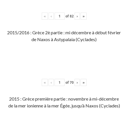
«
‹
of
82
›
»
2015/2016 : Grèce 2è partie : mi décembre à début février
de Naxos à Astypalaia (Cyclades)
«
‹
of
70
›
»
2015 : Grèce première partie : novembre à mi-décembre
de la mer ionienne à la mer Égée, jusqu’à Naxos (Cyclades)