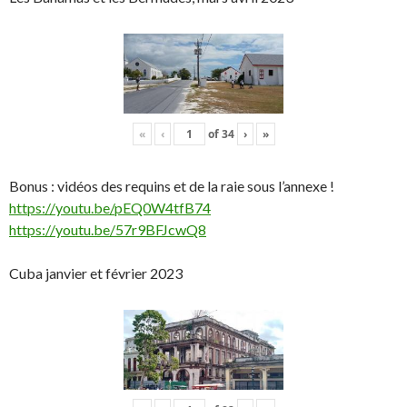
«
‹
of
34
›
»
Bonus : vidéos des requins et de la raie sous l’annexe !
https://youtu.be/pEQ0W4tfB74
https://youtu.be/57r9BFJcwQ8
Cuba janvier et février 2023