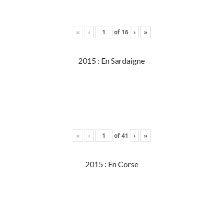
«
‹
of
16
›
»
2015 : En Sardaigne
«
‹
of
41
›
»
2015 : En Corse