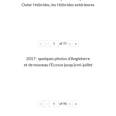
Outer Hebrides, les Hébrides extérieures
«
‹
of
77
›
»
2017 : quelques photos d’Angleterre
et de nouveau l’Écosse jusqu’à mi-juillet
«
‹
of
95
›
»