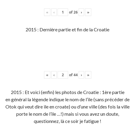
«
‹
of
26
›
»
2015 : Dernière partie et fin de la Croatie
«
‹
of
44
›
»
2015 : Et voici (enfin) les photos de Croatie : 1ère partie
en général la légende indique le nom de l’ile (sans précéder de
Otok qui veut dire ile en croate) ou d’une ville (des fois la ville
porte le nom de l’ile …!) mais si vous avez un doute,
questionnez, là ce soir je fatigue !