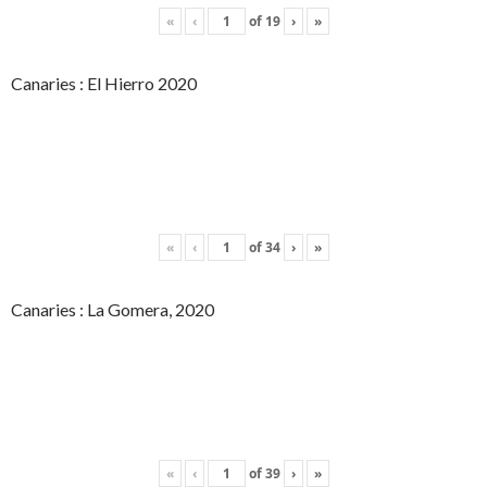
«
‹
of
19
›
»
Canaries : El Hierro 2020
«
‹
of
34
›
»
Canaries : La Gomera, 2020
«
‹
of
39
›
»