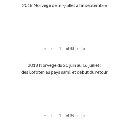
2018 Norvège de mi-juillet à fin septembre
«
‹
of
95
›
»
2018 Norvège du 20 juin au 16 juillet :
des Lofoten au pays sami, et début du retour
«
‹
of
96
›
»