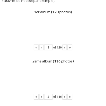
(œuvres de Poebel par exemple).
1er album (120 photos)
«
‹
of
120
›
»
2ème album (116 photos)
«
‹
of
116
›
»