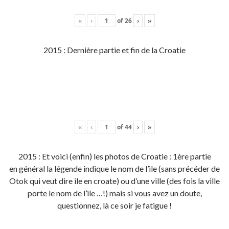
«
‹
of
26
›
»
2015 : Dernière partie et fin de la Croatie
«
‹
of
44
›
»
2015 : Et voici (enfin) les photos de Croatie : 1ère partie
en général la légende indique le nom de l’ile (sans précéder de
Otok qui veut dire ile en croate) ou d’une ville (des fois la ville
porte le nom de l’ile …!) mais si vous avez un doute,
questionnez, là ce soir je fatigue !