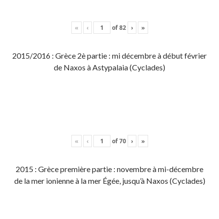
«
‹
of
82
›
»
2015/2016 : Grèce 2è partie : mi décembre à début février
de Naxos à Astypalaia (Cyclades)
«
‹
of
70
›
»
2015 : Grèce première partie : novembre à mi-décembre
de la mer ionienne à la mer Égée, jusqu’à Naxos (Cyclades)