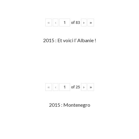
«
‹
of
83
›
»
2015 : Et voici l’ Albanie !
«
‹
of
25
›
»
2015 : Montenegro