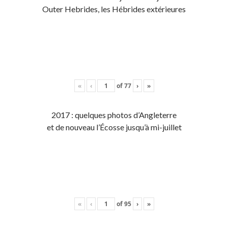
Outer Hebrides, les Hébrides extérieures
«
‹
of
77
›
»
2017 : quelques photos d’Angleterre
et de nouveau l’Écosse jusqu’à mi-juillet
«
‹
of
95
›
»