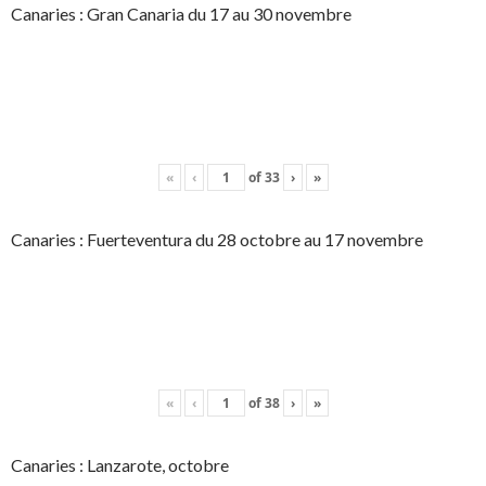
Canaries : Gran Canaria du 17 au 30 novembre
«
‹
of
33
›
»
Canaries : Fuerteventura du 28 octobre au 17 novembre
«
‹
of
38
›
»
Canaries : Lanzarote, octobre