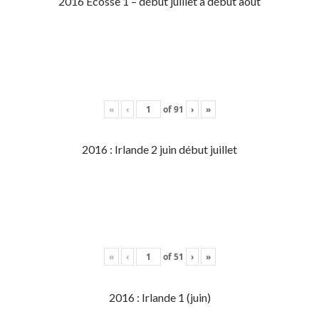
2016 Écosse 1 – début juillet à début aout
«
‹
of
91
›
»
2016 : Irlande 2 juin début juillet
«
‹
of
51
›
»
2016 : Irlande 1 (juin)