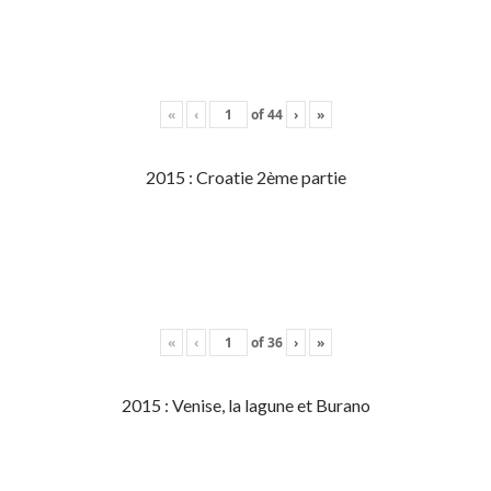
«
‹
of
44
›
»
2015 : Croatie 2ème partie
«
‹
of
36
›
»
2015 : Venise, la lagune et Burano