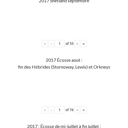
2017 Shetland septembre
«
‹
of
55
›
»
2017 Écosse aout :
fin des Hébrides (Stornoway, Lewis) et Orkneys
«
‹
of
76
›
»
2017 : Écosse de mi-juillet à fin juillet :