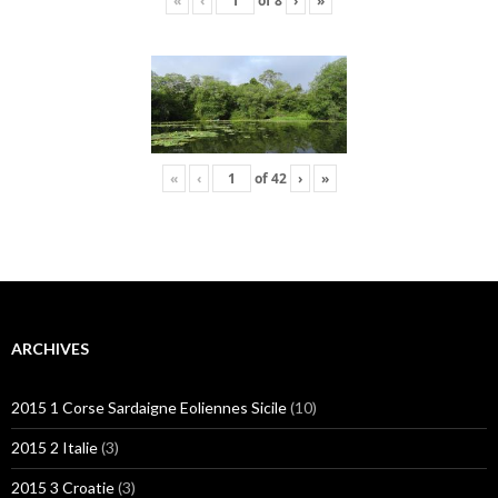
«
‹
of
8
›
»
«
‹
of
42
›
»
ARCHIVES
2015 1 Corse Sardaigne Eoliennes Sicile
(10)
2015 2 Italie
(3)
2015 3 Croatie
(3)