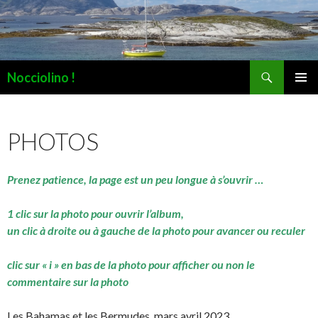
Recherche
Nocciolino !
ALLER
MENU
AU
PRINCI
CONTENU
PHOTOS
Prenez patience, la page est un peu longue à s’ouvrir …
1 clic sur la photo pour ouvrir l’album,
un clic à droite ou à gauche de la photo pour avancer ou reculer
clic sur « i » en bas de la photo pour afficher ou non le
commentaire sur la photo
Les Bahamas et les Bermudes, mars avril 2023