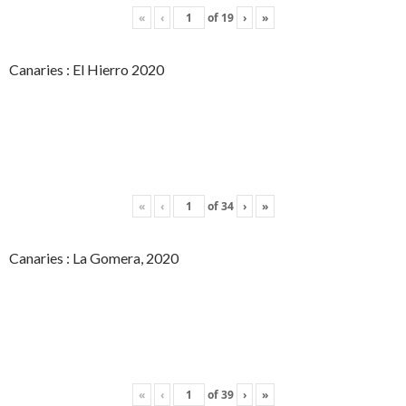
«
‹
of
19
›
»
Canaries : El Hierro 2020
«
‹
of
34
›
»
Canaries : La Gomera, 2020
«
‹
of
39
›
»