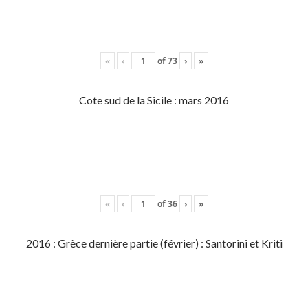
«
‹
of
73
›
»
Cote sud de la Sicile : mars 2016
«
‹
of
36
›
»
2016 : Grèce dernière partie (février) : Santorini et Kriti