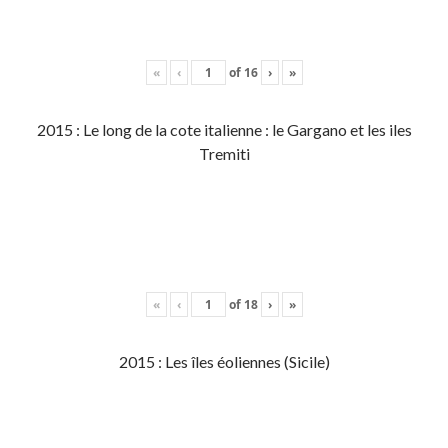
«
‹
of
16
›
»
2015 : Le long de la cote italienne : le Gargano et les iles
Tremiti
«
‹
of
18
›
»
2015 : Les îles éoliennes (Sicile)