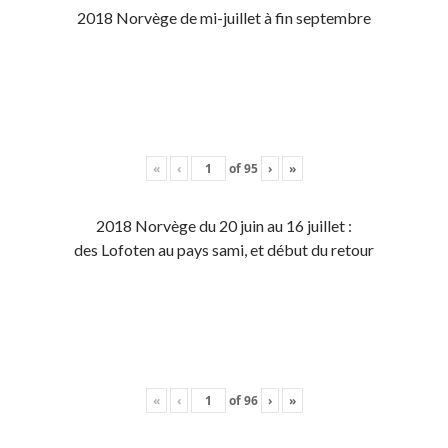
2018 Norvège de mi-juillet à fin septembre
«
‹
of
95
›
»
2018 Norvège du 20 juin au 16 juillet :
des Lofoten au pays sami, et début du retour
«
‹
of
96
›
»