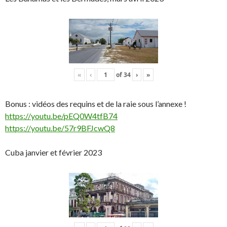
«
‹
of
34
›
»
Bonus : vidéos des requins et de la raie sous l’annexe !
https://youtu.be/pEQ0W4tfB74
https://youtu.be/57r9BFJcwQ8
Cuba janvier et février 2023