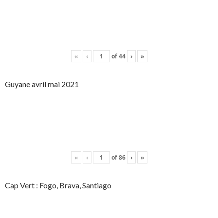
«
‹
of
44
›
»
Guyane avril mai 2021
«
‹
of
86
›
»
Cap Vert : Fogo, Brava, Santiago