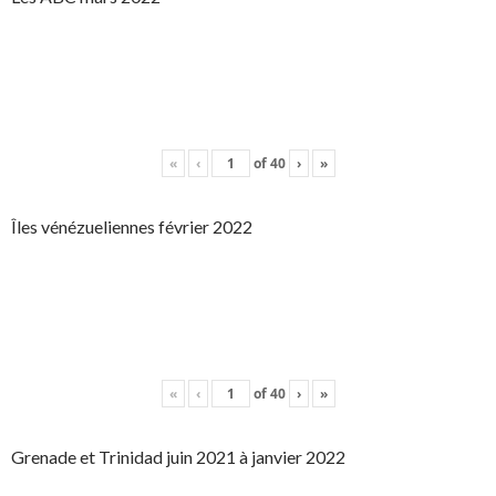
«
‹
of
40
›
»
Îles vénézueliennes février 2022
«
‹
of
40
›
»
Grenade et Trinidad juin 2021 à janvier 2022