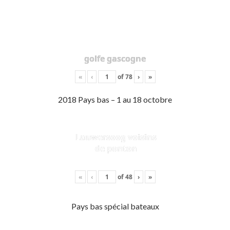
golfe gascogne
«
‹
of
78
›
»
2018 Pays bas – 1 au 18 octobre
Lauwersoog voisins
de ponton
«
‹
of
48
›
»
Pays bas spécial bateaux