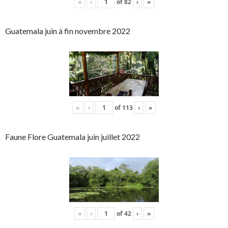
«
‹
of
82
›
»
Guatemala juin à fin novembre 2022
«
‹
of
113
›
»
Faune Flore Guatemala juin juillet 2022
«
‹
of
42
›
»