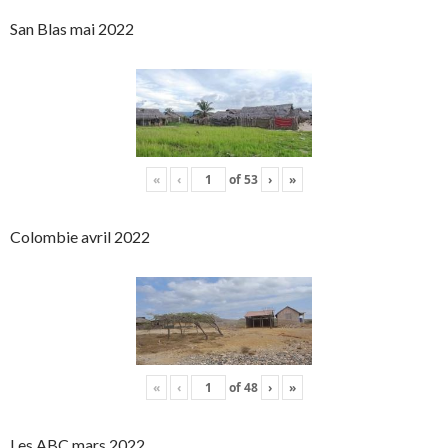
San Blas mai 2022
«
‹
of
53
›
»
Colombie avril 2022
«
‹
of
48
›
»
Les ABC mars 2022