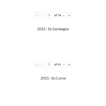
«
‹
of
16
›
»
2015 : En Sardaigne
«
‹
of
41
›
»
2015 : En Corse