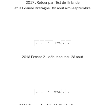
2017 : Retour par l’Est de l’Irlande
et la Grande Bretagne : fin aout à mi-septembre
«
‹
of
26
›
»
2016 Écosse 2 – début aout au 26 aout
«
‹
of
54
›
»