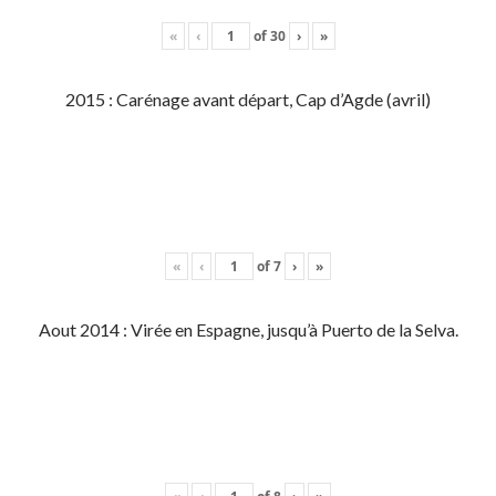
«
‹
of
30
›
»
2015 : Carénage avant départ, Cap d’Agde (avril)
«
‹
of
7
›
»
Aout 2014 : Virée en Espagne, jusqu’à Puerto de la Selva.