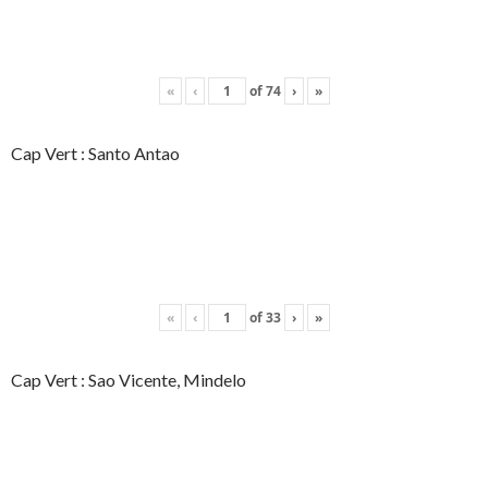
«
‹
of
74
›
»
Cap Vert : Santo Antao
«
‹
of
33
›
»
Cap Vert : Sao Vicente, Mindelo