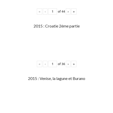
«
‹
of
44
›
»
2015 : Croatie 2ème partie
«
‹
of
36
›
»
2015 : Venise, la lagune et Burano