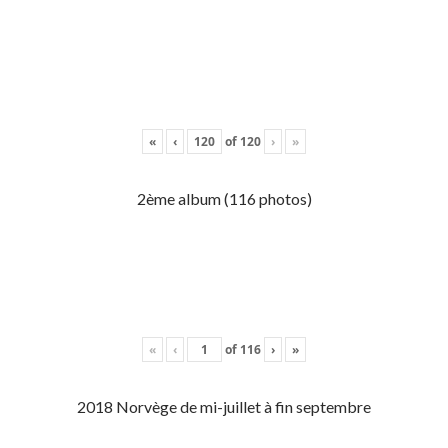
«
‹
of
120
›
»
2ème album (116 photos)
«
‹
of
116
›
»
2018 Norvège de mi-juillet à fin septembre