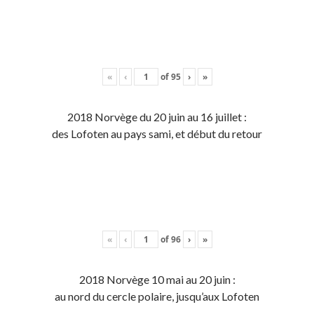
«
‹
of
95
›
»
2018 Norvège du 20 juin au 16 juillet :
des Lofoten au pays sami, et début du retour
«
‹
of
96
›
»
2018 Norvège 10 mai au 20 juin :
au nord du cercle polaire, jusqu’aux Lofoten