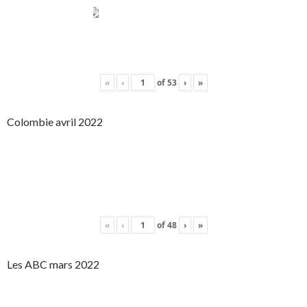
«
‹
of
53
›
»
Colombie avril 2022
«
‹
of
48
›
»
Les ABC mars 2022