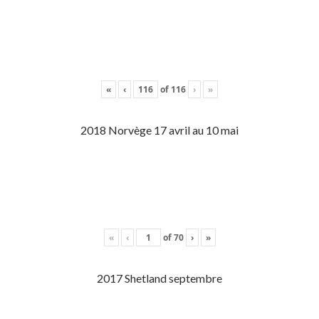
«
‹
of
116
›
»
2018 Norvège 17 avril au 10 mai
«
‹
of
70
›
»
2017 Shetland septembre