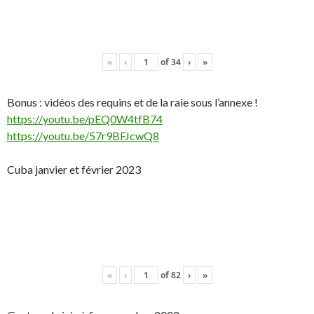
«
‹
of
34
›
»
Bonus : vidéos des requins et de la raie sous l’annexe !
https://youtu.be/pEQ0W4tfB74
https://youtu.be/57r9BFJcwQ8
Cuba janvier et février 2023
«
‹
of
82
›
»