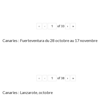
«
‹
of
33
›
»
Canaries : Fuerteventura du 28 octobre au 17 novembre
«
‹
of
38
›
»
Canaries : Lanzarote, octobre