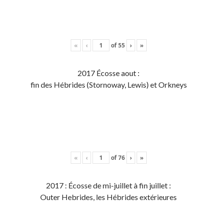
«
‹
of
55
›
»
2017 Écosse aout :
fin des Hébrides (Stornoway, Lewis) et Orkneys
«
‹
of
76
›
»
2017 : Écosse de mi-juillet à fin juillet :
Outer Hebrides, les Hébrides extérieures