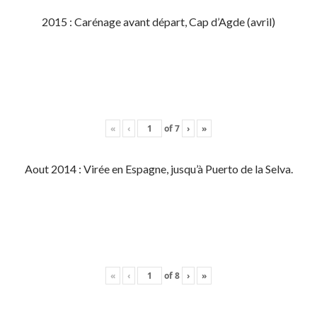
2015 : Carénage avant départ, Cap d’Agde (avril)
«
‹
of
7
›
»
Aout 2014 : Virée en Espagne, jusqu’à Puerto de la Selva.
«
‹
of
8
›
»