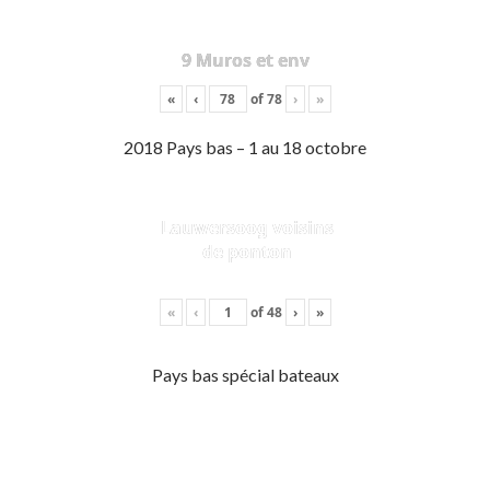
9 Muros et env
«
‹
of
78
›
»
2018 Pays bas – 1 au 18 octobre
Lauwersoog voisins
de ponton
«
‹
of
48
›
»
Pays bas spécial bateaux