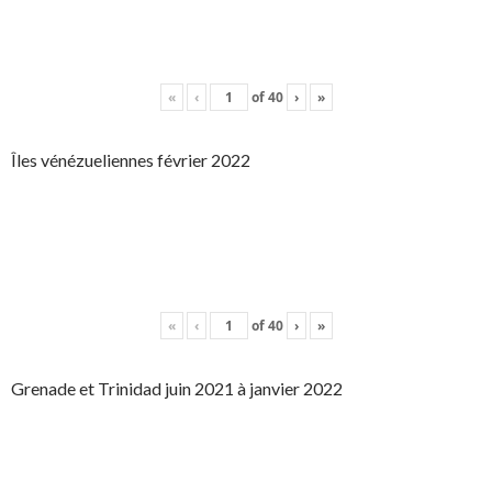
«
‹
of
40
›
»
Îles vénézueliennes février 2022
«
‹
of
40
›
»
Grenade et Trinidad juin 2021 à janvier 2022