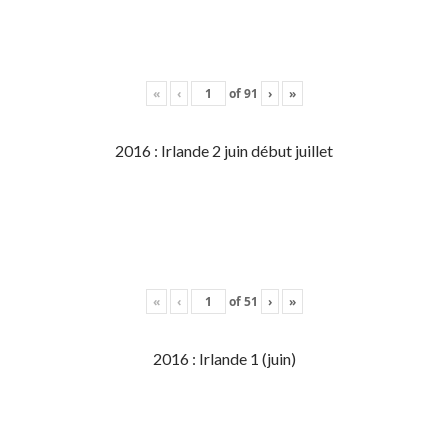
«
‹
of
91
›
»
2016 : Irlande 2 juin début juillet
«
‹
of
51
›
»
2016 : Irlande 1 (juin)