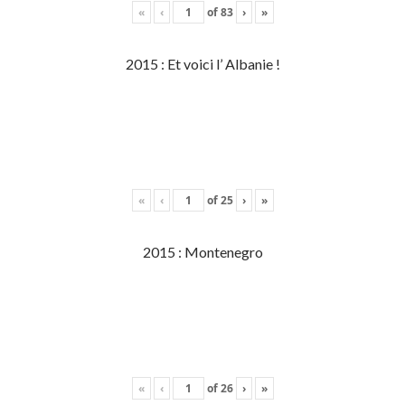
«
‹
of
83
›
»
2015 : Et voici l’ Albanie !
«
‹
of
25
›
»
2015 : Montenegro
«
‹
of
26
›
»