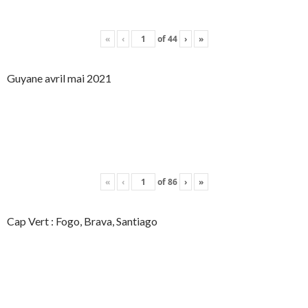
«
‹
of
44
›
»
Guyane avril mai 2021
«
‹
of
86
›
»
Cap Vert : Fogo, Brava, Santiago