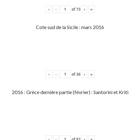
«
‹
of
73
›
»
Cote sud de la Sicile : mars 2016
«
‹
of
36
›
»
2016 : Grèce dernière partie (février) : Santorini et Kriti
«
‹
of
82
›
»