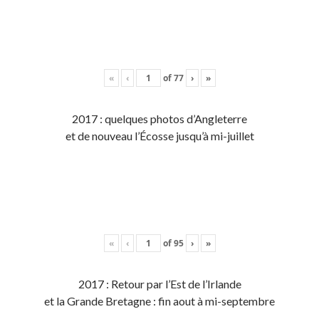
«
‹
of
77
›
»
2017 : quelques photos d’Angleterre
et de nouveau l’Écosse jusqu’à mi-juillet
«
‹
of
95
›
»
2017 : Retour par l’Est de l’Irlande
et la Grande Bretagne : fin aout à mi-septembre