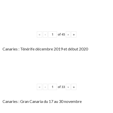
«
‹
of
45
›
»
Canaries : Ténérife décembre 2019 et début 2020
«
‹
of
33
›
»
Canaries : Gran Canaria du 17 au 30 novembre