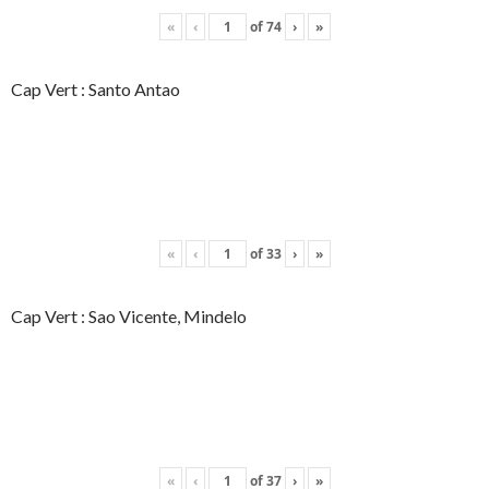
«
‹
of
74
›
»
Cap Vert : Santo Antao
«
‹
of
33
›
»
Cap Vert : Sao Vicente, Mindelo
«
‹
of
37
›
»