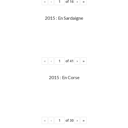
«
‹
of
16
›
»
2015 : En Sardaigne
«
‹
of
41
›
»
2015 : En Corse
«
‹
of
30
›
»