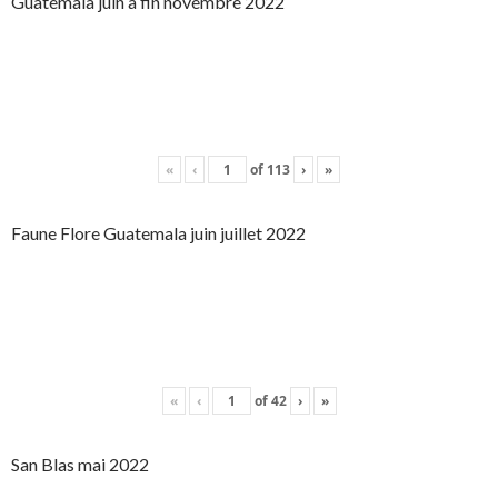
Guatemala juin à fin novembre 2022
«
‹
of
113
›
»
Faune Flore Guatemala juin juillet 2022
«
‹
of
42
›
»
San Blas mai 2022