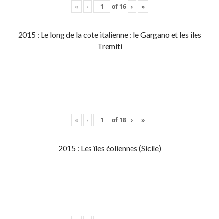
«
‹
of
16
›
»
2015 : Le long de la cote italienne : le Gargano et les iles
Tremiti
«
‹
of
18
›
»
2015 : Les îles éoliennes (Sicile)