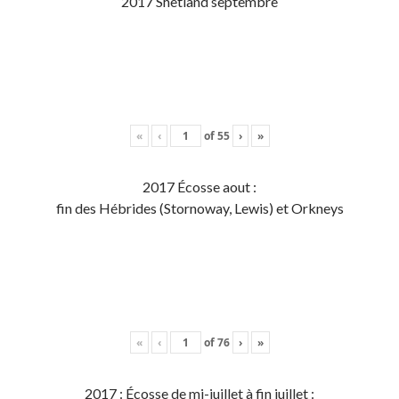
2017 Shetland septembre
«
‹
of
55
›
»
2017 Écosse aout :
fin des Hébrides (Stornoway, Lewis) et Orkneys
«
‹
of
76
›
»
2017 : Écosse de mi-juillet à fin juillet :