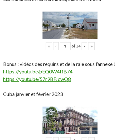
«
‹
of
34
›
»
Bonus : vidéos des requins et de la raie sous l’annexe !
https://youtu.be/pEQ0W4tfB74
https://youtu.be/57r9BFJcwQ8
Cuba janvier et février 2023