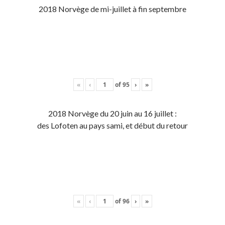
2018 Norvège de mi-juillet à fin septembre
«
‹
of
95
›
»
2018 Norvège du 20 juin au 16 juillet :
des Lofoten au pays sami, et début du retour
«
‹
of
96
›
»