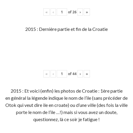
«
‹
of
26
›
»
2015 : Dernière partie et fin de la Croatie
«
‹
of
44
›
»
2015 : Et voici (enfin) les photos de Croatie : 1ère partie
en général la légende indique le nom de l’ile (sans précéder de
Otok qui veut dire ile en croate) ou d’une ville (des fois la ville
porte le nom de l’ile …!) mais si vous avez un doute,
questionnez, là ce soir je fatigue !