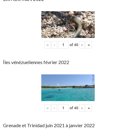
«
‹
of
40
›
»
Îles vénézueliennes février 2022
«
‹
of
40
›
»
Grenade et Trinidad juin 2021 à janvier 2022