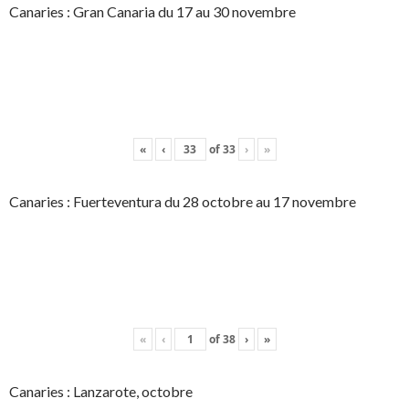
Canaries : Gran Canaria du 17 au 30 novembre
«
‹
of
33
›
»
Canaries : Fuerteventura du 28 octobre au 17 novembre
«
‹
of
38
›
»
Canaries : Lanzarote, octobre