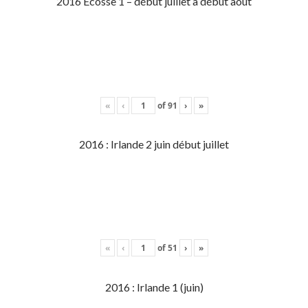
2016 Écosse 1 – début juillet à début aout
«
‹
of
91
›
»
2016 : Irlande 2 juin début juillet
«
‹
of
51
›
»
2016 : Irlande 1 (juin)