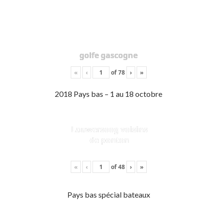
golfe gascogne
«
‹
of
78
›
»
2018 Pays bas – 1 au 18 octobre
Lauwersoog voisins
de ponton
«
‹
of
48
›
»
Pays bas spécial bateaux