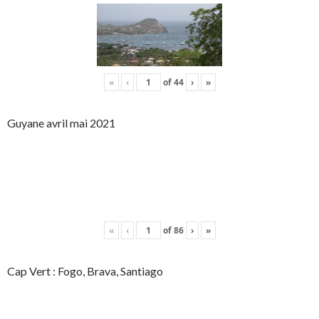
«
‹
of
44
›
»
Guyane avril mai 2021
«
‹
of
86
›
»
Cap Vert : Fogo, Brava, Santiago