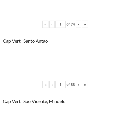
«
‹
of
74
›
»
Cap Vert : Santo Antao
«
‹
of
33
›
»
Cap Vert : Sao Vicente, Mindelo