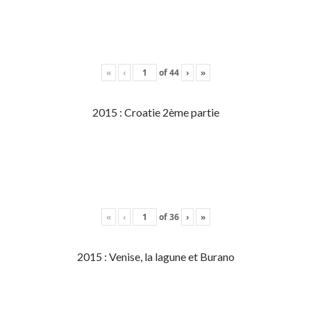
«
‹
of
44
›
»
2015 : Croatie 2ème partie
«
‹
of
36
›
»
2015 : Venise, la lagune et Burano