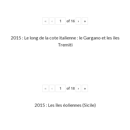
«
‹
of
16
›
»
2015 : Le long de la cote italienne : le Gargano et les iles
Tremiti
«
‹
of
18
›
»
2015 : Les îles éoliennes (Sicile)