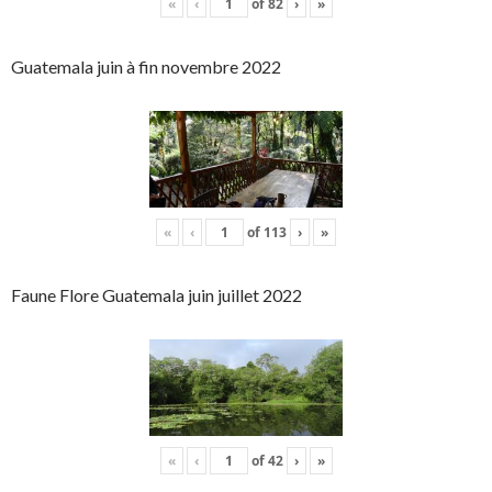
«
‹
of
82
›
»
Guatemala juin à fin novembre 2022
«
‹
of
113
›
»
Faune Flore Guatemala juin juillet 2022
«
‹
of
42
›
»