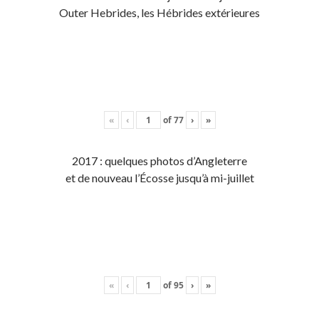
Outer Hebrides, les Hébrides extérieures
«
‹
of
77
›
»
2017 : quelques photos d’Angleterre
et de nouveau l’Écosse jusqu’à mi-juillet
«
‹
of
95
›
»