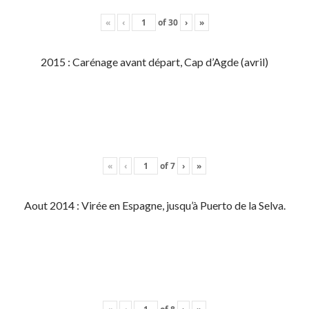
«
‹
of
30
›
»
2015 : Carénage avant départ, Cap d’Agde (avril)
«
‹
of
7
›
»
Aout 2014 : Virée en Espagne, jusqu’à Puerto de la Selva.