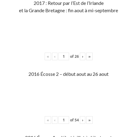
2017 : Retour par l’Est de l’Irlande
et la Grande Bretagne : fin aout à mi-septembre
«
‹
of
26
›
»
2016 Écosse 2 – début aout au 26 aout
«
‹
of
54
›
»