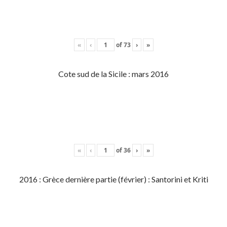
«
‹
of
73
›
»
Cote sud de la Sicile : mars 2016
«
‹
of
36
›
»
2016 : Grèce dernière partie (février) : Santorini et Kriti