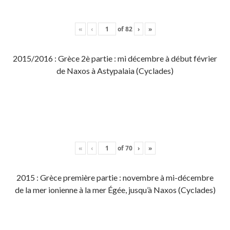
«
‹
of
82
›
»
2015/2016 : Grèce 2è partie : mi décembre à début février
de Naxos à Astypalaia (Cyclades)
«
‹
of
70
›
»
2015 : Grèce première partie : novembre à mi-décembre
de la mer ionienne à la mer Égée, jusqu’à Naxos (Cyclades)