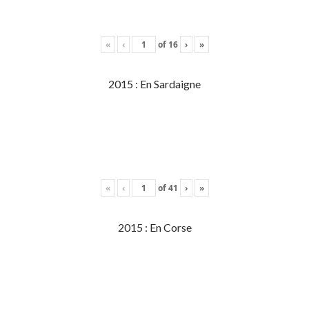
«
‹
of
16
›
»
2015 : En Sardaigne
«
‹
of
41
›
»
2015 : En Corse