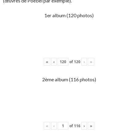
(œuvres de Poebel par exemple).
1er album (120 photos)
«
‹
of
120
›
»
2ème album (116 photos)
«
‹
of
116
›
»