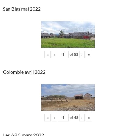
San Blas mai 2022
«
‹
of
53
›
»
Colombie avril 2022
«
‹
of
48
›
»
Les ABC mars 2022