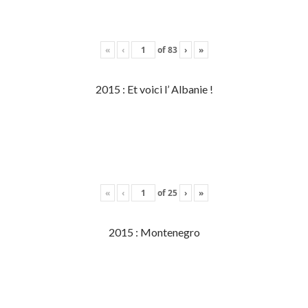
«
‹
of
83
›
»
2015 : Et voici l’ Albanie !
«
‹
of
25
›
»
2015 : Montenegro