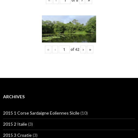
«
‹
of
8
›
»
«
‹
of
42
›
»
ARCHIVES
2015 1 Corse Sardaigne Eoliennes Sicile
(10)
2015 2 Italie
(3)
2015 3 Croatie
(3)