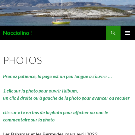
Recherche
Nocciolino !
ALLER
MENU
AU
PRINCI
CONTENU
PHOTOS
Prenez patience, la page est un peu longue à s’ouvrir …
1 clic sur la photo pour ouvrir l’album,
un clic à droite ou à gauche de la photo pour avancer ou reculer
clic sur « i » en bas de la photo pour afficher ou non le
commentaire sur la photo
Les Bahamas et les Bermudes, mars avril 2023