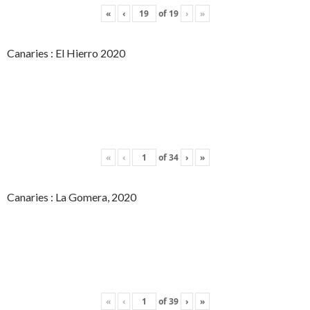
«
‹
of
19
›
»
Canaries : El Hierro 2020
«
‹
of
34
›
»
Canaries : La Gomera, 2020
«
‹
of
39
›
»