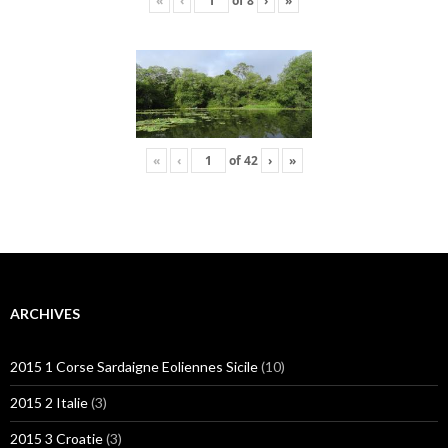
«
‹
of
8
›
»
«
‹
of
42
›
»
ARCHIVES
2015 1 Corse Sardaigne Eoliennes Sicile
(10)
2015 2 Italie
(3)
2015 3 Croatie
(3)