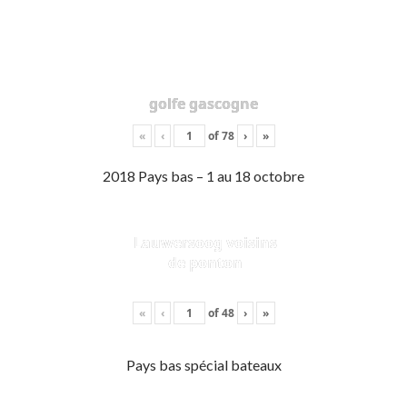
golfe gascogne
«
‹
of
78
›
»
2018 Pays bas – 1 au 18 octobre
Lauwersoog voisins
de ponton
«
‹
of
48
›
»
Pays bas spécial bateaux