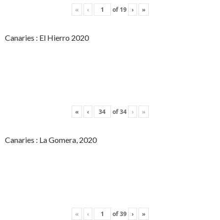
«
‹
of
19
›
»
Canaries : El Hierro 2020
«
‹
of
34
›
»
Canaries : La Gomera, 2020
«
‹
of
39
›
»