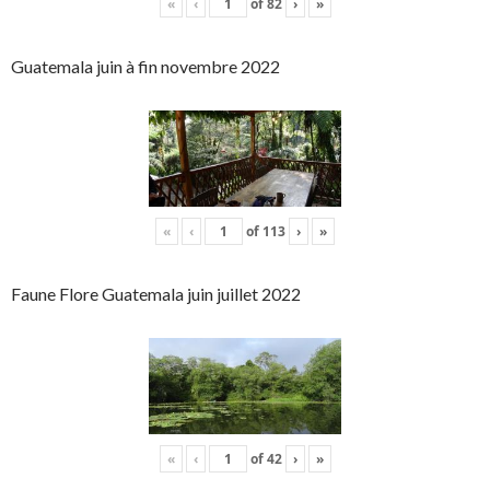
«
‹
of
82
›
»
Guatemala juin à fin novembre 2022
«
‹
of
113
›
»
Faune Flore Guatemala juin juillet 2022
«
‹
of
42
›
»