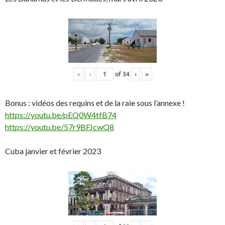
«
‹
of
34
›
»
Bonus : vidéos des requins et de la raie sous l’annexe !
https://youtu.be/pEQ0W4tfB74
https://youtu.be/57r9BFJcwQ8
Cuba janvier et février 2023