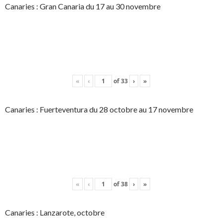
Canaries : Gran Canaria du 17 au 30 novembre
«
‹
of
33
›
»
Canaries : Fuerteventura du 28 octobre au 17 novembre
«
‹
of
38
›
»
Canaries : Lanzarote, octobre