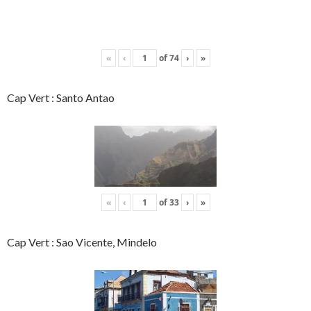
«
‹
of
74
›
»
Cap Vert : Santo Antao
«
‹
of
33
›
»
Cap Vert : Sao Vicente, Mindelo