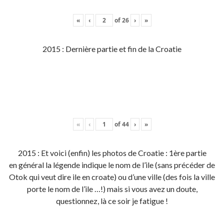
«
‹
of
26
›
»
2015 : Dernière partie et fin de la Croatie
«
‹
of
44
›
»
2015 : Et voici (enfin) les photos de Croatie : 1ère partie
en général la légende indique le nom de l’ile (sans précéder de
Otok qui veut dire ile en croate) ou d’une ville (des fois la ville
porte le nom de l’ile …!) mais si vous avez un doute,
questionnez, là ce soir je fatigue !