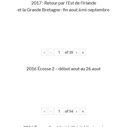
2017 : Retour par l’Est de l’Irlande
et la Grande Bretagne : fin aout à mi-septembre
«
‹
of
26
›
»
2016 Écosse 2 – début aout au 26 aout
«
‹
of
54
›
»