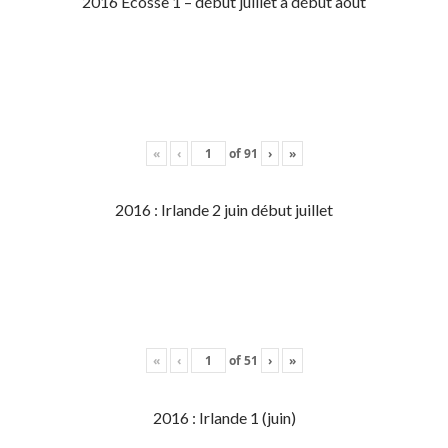
2016 Écosse 1 – début juillet à début aout
«
‹
of
91
›
»
2016 : Irlande 2 juin début juillet
«
‹
of
51
›
»
2016 : Irlande 1 (juin)