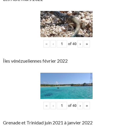
«
‹
of
40
›
»
Îles vénézueliennes février 2022
«
‹
of
40
›
»
Grenade et Trinidad juin 2021 à janvier 2022