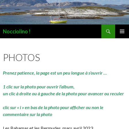
Recherche
Nocciolino !
ALLER
MENU
AU
PRINCI
CONTENU
PHOTOS
Prenez patience, la page est un peu longue à s’ouvrir …
1 clic sur la photo pour ouvrir l’album,
un clic à droite ou à gauche de la photo pour avancer ou reculer
clic sur « i » en bas de la photo pour afficher ou non le
commentaire sur la photo
Les Bahamas et les Bermudes, mars avril 2023