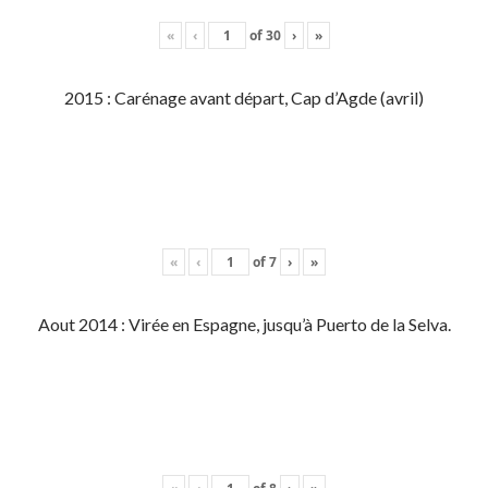
«
‹
of
30
›
»
2015 : Carénage avant départ, Cap d’Agde (avril)
«
‹
of
7
›
»
Aout 2014 : Virée en Espagne, jusqu’à Puerto de la Selva.