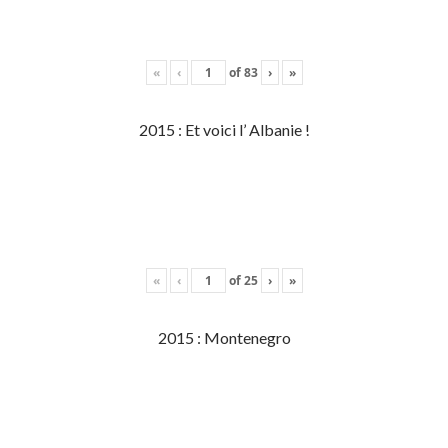
«
‹
of
83
›
»
2015 : Et voici l’ Albanie !
«
‹
of
25
›
»
2015 : Montenegro