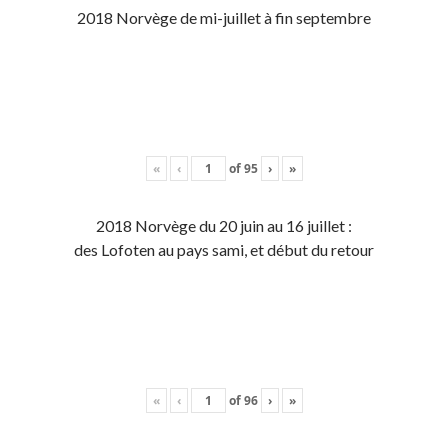
2018 Norvège de mi-juillet à fin septembre
«
‹
of
95
›
»
2018 Norvège du 20 juin au 16 juillet :
des Lofoten au pays sami, et début du retour
«
‹
of
96
›
»