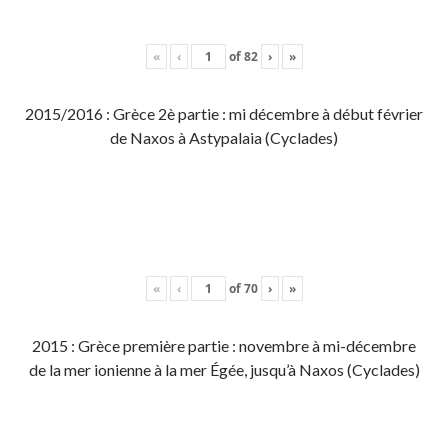
«
‹
of
82
›
»
2015/2016 : Grèce 2è partie : mi décembre à début février
de Naxos à Astypalaia (Cyclades)
«
‹
of
70
›
»
2015 : Grèce première partie : novembre à mi-décembre
de la mer ionienne à la mer Égée, jusqu’à Naxos (Cyclades)