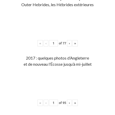
Outer Hebrides, les Hébrides extérieures
«
‹
of
77
›
»
2017 : quelques photos d’Angleterre
et de nouveau l’Écosse jusqu’à mi-juillet
«
‹
of
95
›
»