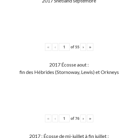
2017 Shetland septembre
«
‹
of
55
›
»
2017 Écosse aout :
fin des Hébrides (Stornoway, Lewis) et Orkneys
«
‹
of
76
›
»
2017 : Écosse de mi-juillet à fin juillet :