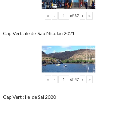
«
‹
of
37
›
»
Cap Vert : île de Sao Nicolau 2021
«
‹
of
47
›
»
Cap Vert : Ile de Sal 2020