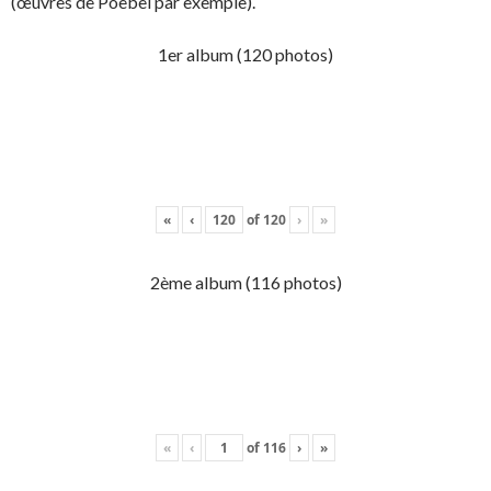
(œuvres de Poebel par exemple).
1er album (120 photos)
«
‹
of
120
›
»
2ème album (116 photos)
«
‹
of
116
›
»