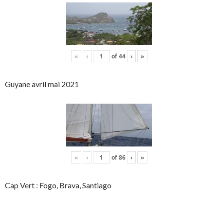
«
‹
of
44
›
»
Guyane avril mai 2021
«
‹
of
86
›
»
Cap Vert : Fogo, Brava, Santiago