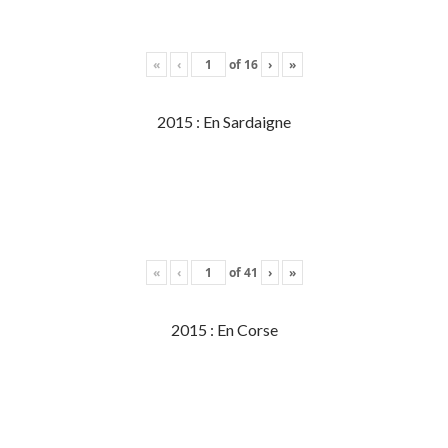
«
‹
of
16
›
»
2015 : En Sardaigne
«
‹
of
41
›
»
2015 : En Corse