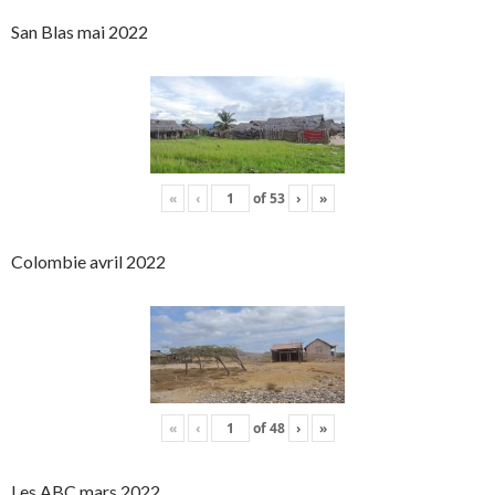
San Blas mai 2022
«
‹
of
53
›
»
Colombie avril 2022
«
‹
of
48
›
»
Les ABC mars 2022