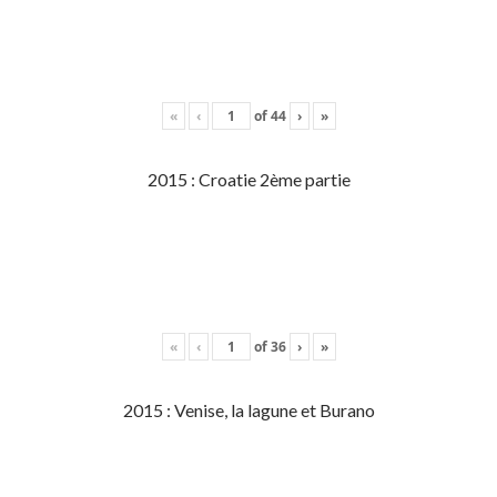
«
‹
of
44
›
»
2015 : Croatie 2ème partie
«
‹
of
36
›
»
2015 : Venise, la lagune et Burano