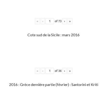
«
‹
of
73
›
»
Cote sud de la Sicile : mars 2016
«
‹
of
36
›
»
2016 : Grèce dernière partie (février) : Santorini et Kriti