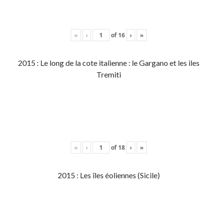
«
‹
of
16
›
»
2015 : Le long de la cote italienne : le Gargano et les iles
Tremiti
«
‹
of
18
›
»
2015 : Les îles éoliennes (Sicile)