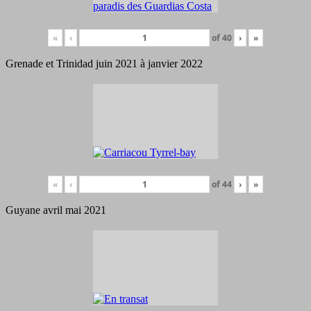
«
‹
of
40
›
»
Grenade et Trinidad juin 2021 à janvier 2022
«
‹
of
44
›
»
Guyane avril mai 2021