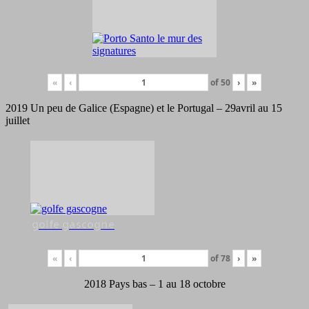
«
‹
of
50
›
»
2019 Un peu de Galice (Espagne) et le Portugal – 29avril au 15
juillet
golfe gascogne
«
‹
of
78
›
»
2018 Pays bas – 1 au 18 octobre