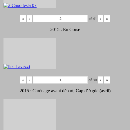
«
‹
of
41
›
»
2015 : En Corse
«
‹
of
30
›
»
2015 : Carénage avant départ, Cap d’Agde (avril)