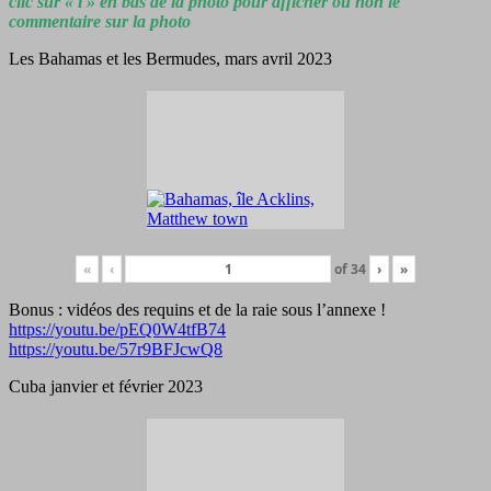
clic sur « i » en bas de la photo pour afficher ou non le
commentaire sur la photo
Les Bahamas et les Bermudes, mars avril 2023
«
‹
of
34
›
»
Bonus : vidéos des requins et de la raie sous l’annexe !
https://youtu.be/pEQ0W4tfB74
https://youtu.be/57r9BFJcwQ8
Cuba janvier et février 2023