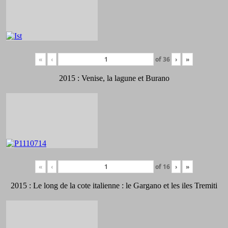
«
‹
of
36
›
»
2015 : Venise, la lagune et Burano
«
‹
of
16
›
»
2015 : Le long de la cote italienne : le Gargano et les iles Tremiti