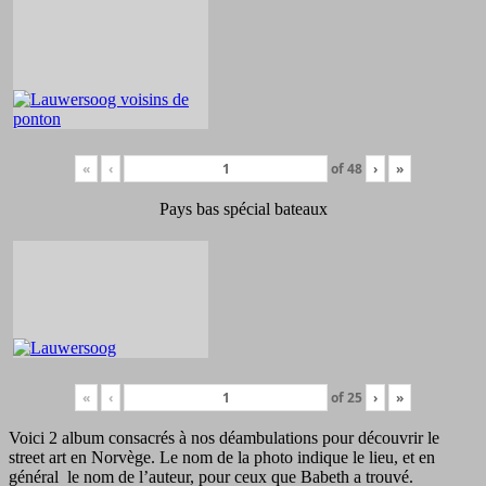
«
‹
of
48
›
»
Pays bas spécial bateaux
«
‹
of
25
›
»
Voici 2 album consacrés à nos déambulations pour découvrir le
street art en Norvège. Le nom de la photo indique le lieu, et en
général le nom de l’auteur, pour ceux que Babeth a trouvé.