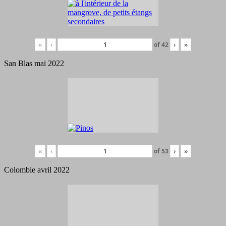
«
‹
of
42
›
»
San Blas mai 2022
«
‹
of
53
›
»
Colombie avril 2022