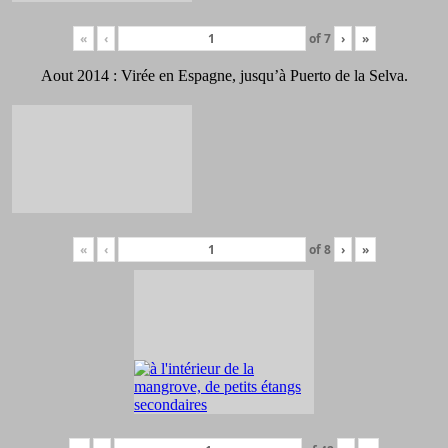
«
‹
of
7
›
»
Aout 2014 : Virée en Espagne, jusqu’à Puerto de la Selva.
«
‹
of
8
›
»