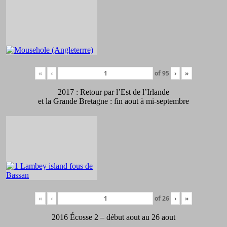
«
‹
of
95
›
»
2017 : Retour par l’Est de l’Irlande
et la Grande Bretagne : fin aout à mi-septembre
«
‹
of
26
›
»
2016 Écosse 2 – début aout au 26 aout