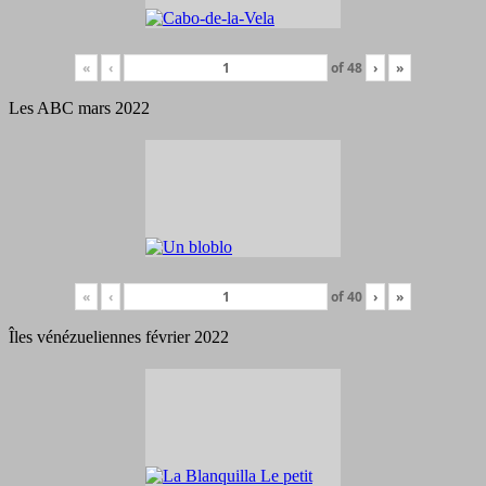
«
‹
of
48
›
»
Les ABC mars 2022
«
‹
of
40
›
»
Îles vénézueliennes février 2022