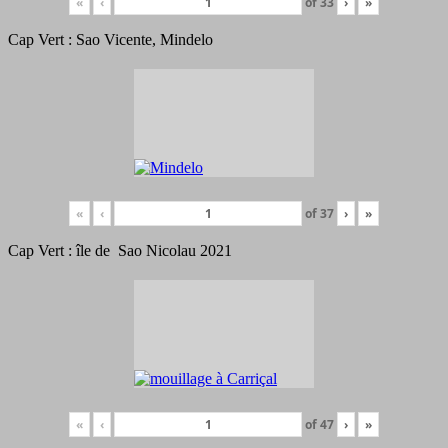
«
‹
of
33
›
»
Cap Vert : Sao Vicente, Mindelo
«
‹
of
37
›
»
Cap Vert : île de Sao Nicolau 2021
«
‹
of
47
›
»