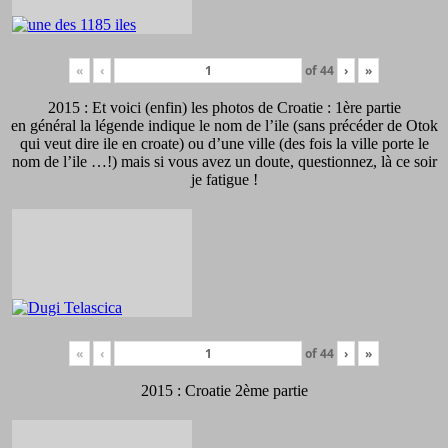
«
‹
of
44
›
»
2015 : Et voici (enfin) les photos de Croatie : 1ère partie
en général la légende indique le nom de l’ile (sans précéder de Otok
qui veut dire ile en croate) ou d’une ville (des fois la ville porte le
nom de l’ile …!) mais si vous avez un doute, questionnez, là ce soir
je fatigue !
«
‹
of
44
›
»
2015 : Croatie 2ème partie