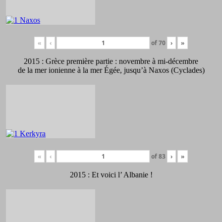
«
‹
of
70
›
»
2015 : Grèce première partie : novembre à mi-décembre
de la mer ionienne à la mer Égée, jusqu’à Naxos (Cyclades)
«
‹
of
83
›
»
2015 : Et voici l’ Albanie !