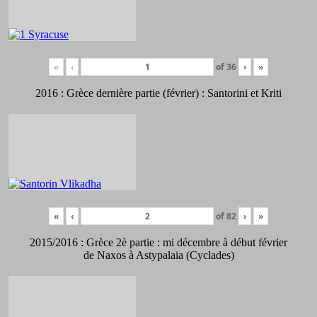
«
‹
of
36
›
»
2016 : Grèce dernière partie (février) : Santorini et Kriti
«
‹
of
82
›
»
2015/2016 : Grèce 2è partie : mi décembre à début février
de Naxos à Astypalaia (Cyclades)