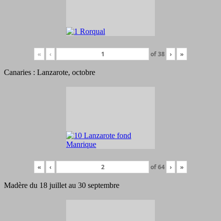
«
‹
of
38
›
»
Canaries : Lanzarote, octobre
«
‹
of
64
›
»
Madère du 18 juillet au 30 septembre