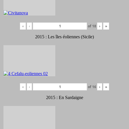
«
‹
of
18
›
»
2015 : Les îles éoliennes (Sicile)
«
‹
of
16
›
»
2015 : En Sardaigne