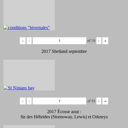
«
‹
of
70
›
»
2017 Shetland septembre
«
‹
of
55
›
»
2017 Écosse aout :
fin des Hébrides (Stornoway, Lewis) et Orkneys