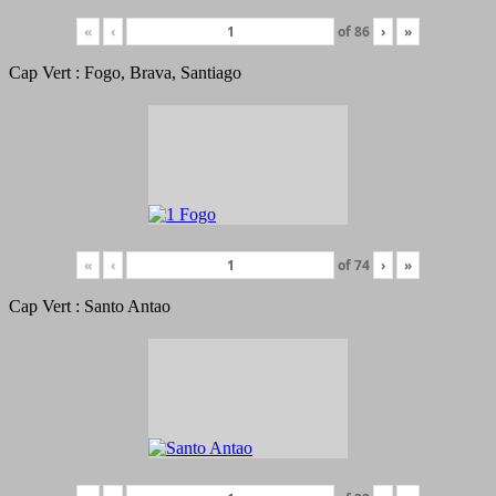
«
‹
of
86
›
»
Cap Vert : Fogo, Brava, Santiago
«
‹
of
74
›
»
Cap Vert : Santo Antao